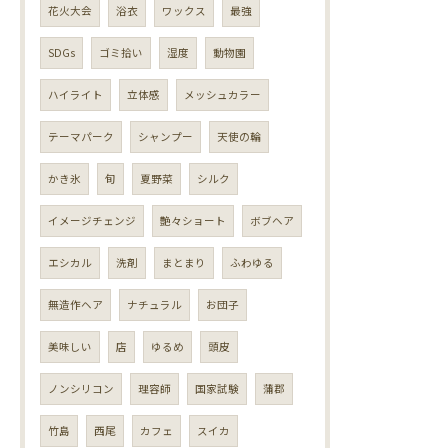
花火大会
浴衣
ワックス
最強
SDGs
ゴミ拾い
湿度
動物園
ハイライト
立体感
メッシュカラー
テーマパーク
シャンプー
天使の輪
かき氷
旬
夏野菜
シルク
イメージチェンジ
艶々ショート
ボブヘア
エシカル
洗剤
まとまり
ふわゆる
無造作ヘア
ナチュラル
お団子
美味しい
店
ゆるめ
頭皮
ノンシリコン
理容師
国家試験
蒲郡
竹島
西尾
カフェ
スイカ