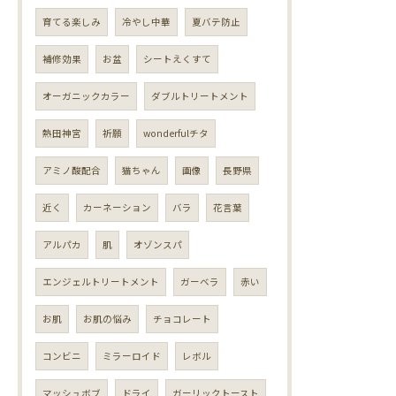
育てる楽しみ
冷やし中華
夏バテ防止
補修効果
お盆
シートえくすて
オーガニックカラー
ダブルトリートメント
熱田神宮
祈願
wonderfulチタ
アミノ酸配合
猫ちゃん
画像
長野県
近く
カーネーション
バラ
花言葉
アルパカ
肌
オゾンスパ
エンジェルトリートメント
ガーベラ
赤い
お肌
お肌の悩み
チョコレート
コンビニ
ミラーロイド
レボル
マッシュボブ
ドライ
ガーリックトースト