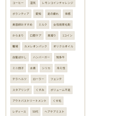
コーヒー
湿気
レモンコインチャレンジ
ボランティア
愛知
足の疲れ
体感
美容師おすすめ
ミルク
女性用育毛剤
からまり
口腔ケア
肩凝り
1コイン
職場
カメレオンパック
オリクルオイル
白髪ぼかし
ハンバーガー
知多牛
ミニ団子
水素
シリカ
冷え性
テラヘルツ
ローラー
フェンテ
スタアリング
くすみ
ボリューム不足
アウトバストリートメント
くせ毛
レディース
50代
ヘアケアミスト