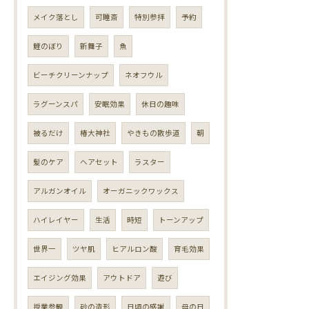
メイク落とし
可睡斎
特別参拝
予約
鯉のぼり
新舞子
魚
ビーチクリーンナップ
ネオフウル
ラグーンスパ
安眠効果
休日の趣味
被るだけ
椿大神社
やきもの散歩道
朝
髪のケア
ヘアセット
ラスター
アルガンオイル
オーガニックワックス
ハイレイヤー
生活
時短
トーンアップ
世界一
ツヤ肌
ヒアルロン酸
育毛効果
エイジング効果
アウトドア
遊び
授業参観
砂の造形
日頃の感謝
母の日