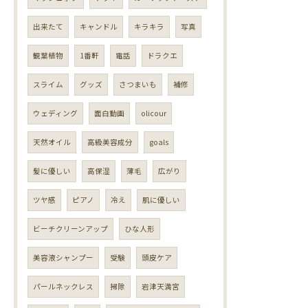
出来たて
キャンドル
キラキラ
写真
観葉植物
1番軒
電話
ドラクエ
スライム
グッズ
さつまいも
補修
ウェディング
面白動画
olicour
天然オイル
高級美容成分
goals
髪に優しい
高保湿
薄毛
広がり
ツヤ感
ピアノ
冷え
肌に優しい
ビーチクリーンアップ
ひな人形
美容液シャンプー
受験
頭皮ケア
パールネックレス
掃除
岩津天満宮