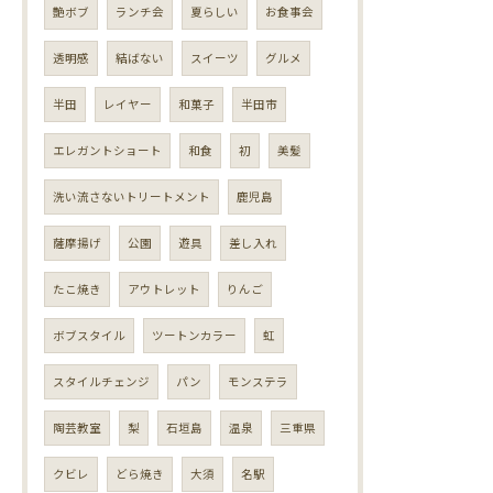
艶ボブ
ランチ会
夏らしい
お食事会
透明感
結ばない
スイーツ
グルメ
半田
レイヤー
和菓子
半田市
エレガントショート
和食
初
美髪
洗い流さないトリートメント
鹿児島
薩摩揚げ
公園
遊具
差し入れ
たこ焼き
アウトレット
りんご
ボブスタイル
ツートンカラー
虹
スタイルチェンジ
パン
モンステラ
陶芸教室
梨
石垣島
温泉
三重県
クビレ
どら焼き
大須
名駅