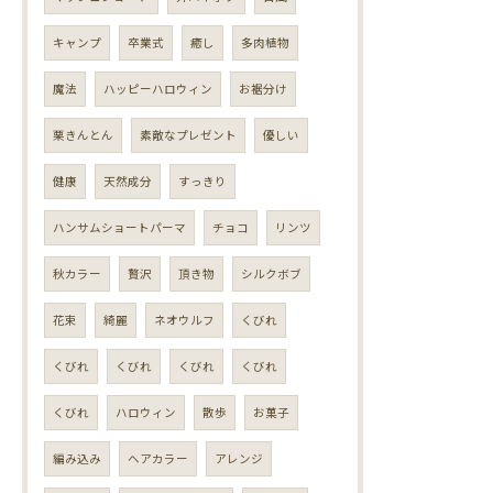
キャンプ
卒業式
癒し
多肉植物
魔法
ハッピーハロウィン
お裾分け
栗きんとん
素敵なプレゼント
優しい
健康
天然成分
すっきり
ハンサムショートパーマ
チョコ
リンツ
秋カラー
贅沢
頂き物
シルクボブ
花束
綺麗
ネオウルフ
くびれ
くびれ
くびれ
くびれ
くびれ
くびれ
ハロウィン
散歩
お菓子
編み込み
ヘアカラー
アレンジ