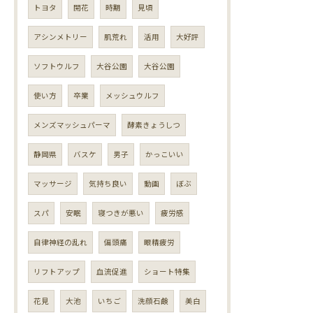
トヨタ
開花
時期
見頃
アシンメトリー
肌荒れ
活用
大好評
ソフトウルフ
大谷公園
大谷公園
使い方
卒業
メッシュウルフ
メンズマッシュパーマ
酵素きょうしつ
静岡県
バスケ
男子
かっこいい
マッサージ
気持ち良い
動画
ぼぶ
スパ
安眠
寝つきが悪い
疲労感
自律神経の乱れ
偏頭痛
眼精疲労
リフトアップ
血流促進
ショート特集
花見
大池
いちご
洗顔石鹸
美白