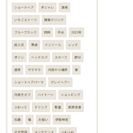
ショートヘア
オシャレ
清掃
いちごスイーツ
酵素ドリンク
ブルーブラック
同時
手水
2023年
成人式
寒波
インソール
レッド
オゾン
ヘッドスパ
スカーフ
節分
選挙
サラサラ
内部から補修
春
ショートヘアパーマ
グレイヘアー
内巻きボブ
ハイトーン
ショッピング
ふわっと
ドリンク
教室
肌質改善
石鹸
梅
お揃い
伊勢神宮
正式参拝
メンテナンス
ふわふわ