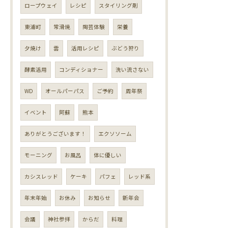
ロープウェイ
レシピ
スタイリング剤
東浦町
常滑焼
陶芸体験
栄養
夕焼け
雲
活用レシピ
ぶどう狩り
酵素活用
コンディショナー
洗い流さない
WD
オールパーパス
ご予約
周年祭
イベント
阿蘇
熊本
ありがとうございます！
エクソソーム
モーニング
お風呂
体に優しい
カシスレッド
ケーキ
パフェ
レッド系
年末年始
お休み
お知らせ
新年会
会議
神社参拝
からだ
料理