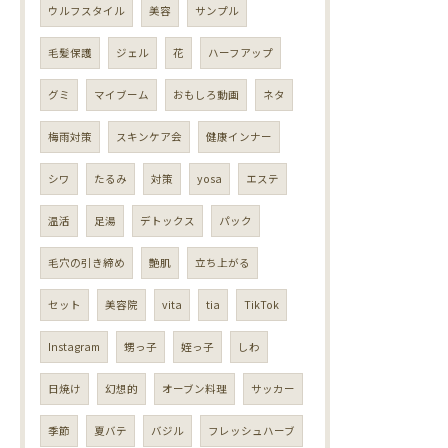
ウルフスタイル
美容
サンプル
毛髪保護
ジェル
花
ハーフアップ
グミ
マイブーム
おもしろ動画
ネタ
梅雨対策
スキンケア会
健康インナー
シワ
たるみ
対策
yosa
エステ
温活
足湯
デトックス
パック
毛穴の引き締め
艶肌
立ち上がる
セット
美容院
vita
tia
TikTok
Instagram
甥っ子
姪っ子
しわ
日焼け
幻想的
オーブン料理
サッカー
季節
夏バテ
バジル
フレッシュハーブ