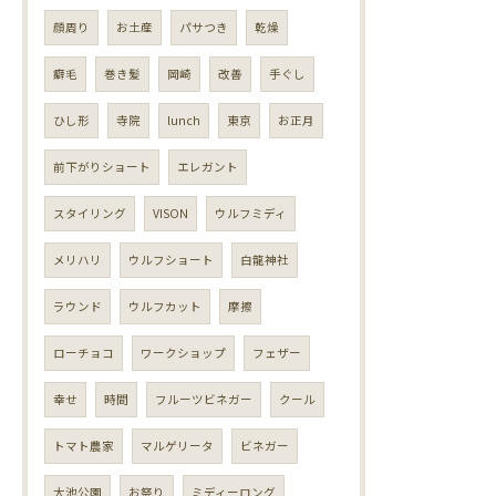
顔周り
お土産
パサつき
乾燥
癖毛
巻き髪
岡崎
改善
手ぐし
ひし形
寺院
lunch
東京
お正月
前下がりショート
エレガント
スタイリング
VISON
ウルフミディ
メリハリ
ウルフショート
白龍神社
ラウンド
ウルフカット
摩擦
ローチョコ
ワークショップ
フェザー
幸せ
時間
フルーツビネガー
クール
トマト農家
マルゲリータ
ビネガー
大池公園
お祭り
ミディーロング