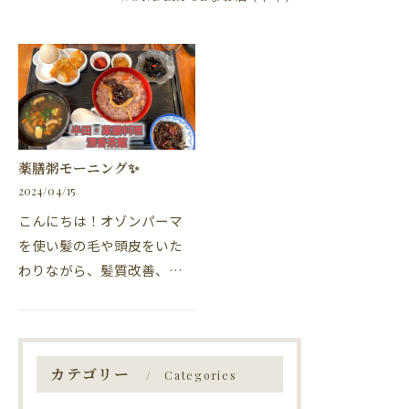
薬膳粥モーニング✨
2024/04/15
こんにちは！オゾンパーマ
を使い髪の毛や頭皮をいた
わりながら、髪質改善、髪
質向上ができ、パーマとカ
ラーが同時に施術ができ
る、東海市の美容院、美容
室・カナリアの柴田です。
カテゴリー
Categories
半田市にある、薬膳料理…