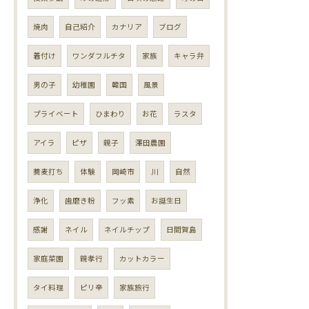
焼肉
自己紹介
カナリア
ブログ
着付け
ワンダフルチタ
家族
キャラ弁
男の子
幼稚園
韓国
風景
プライベート
ひまわり
お花
ラスタ
アイラ
ピザ
親子
澤田農園
蕎麦打ち
体験
岡崎市
川
自然
浄化
歯磨き粉
フッ素
お誕生日
感謝
ネイル
ネイルチップ
日間賀島
家庭菜園
親孝行
カットカラー
タイ料理
ピリ辛
家族旅行