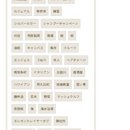
カジュアル
専修寺
練習
シルバーカラー
シャンプーキャンペーン
刈谷
市原稲荷
環境
緑
絵
油絵
キャンバス
毎月
フルーツ
エンジェル
うねり
外人
ヘアダメージ
南知多町
イタリアン
太田川
居酒屋
ハワイアン
阿久比町
絵画教室
習い事
趣味活
玄米
野菜
マッシュウルフ
奈良県
海
海水浴場
エレガントレイヤーボブ
御在所