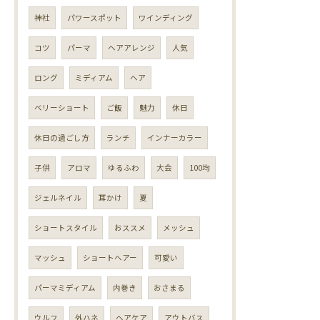
神社
パワースポット
ワインディング
コツ
パーマ
ヘアアレンジ
人気
ロング
ミディアム
ヘア
ベリーショート
ご飯
魅力
休日
休日の過ごし方
ランチ
インナーカラー
子供
アロマ
ゆるふわ
大会
100均
ジェルネイル
耳かけ
夏
ショートスタイル
おススメ
メッシュ
マッシュ
ショートヘアー
可愛い
パーマミディアム
内巻き
おさまる
ウルフ
外ハネ
ヘアケア
アウトバス