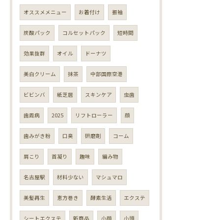
オススメメニュー
お着付け
振袖
炭酸パック
コルセットパック
短時間
効果抜群
オイル
ドーナツ
美白クリーム
抹茶
中部国際空港
ビビンバ
紙芝居
スキンケア
虫歯
歯周病
2025
リフトローラー
顔
歯みがき粉
口臭
研磨剤
コーム
肩こり
首凝り
趣味
編み物
名古屋駅
材料少ない
マシュマロ
美髪再生
恵方巻き
酵素生活
エクステ
シートエクステ
新商品
小顔
小頭