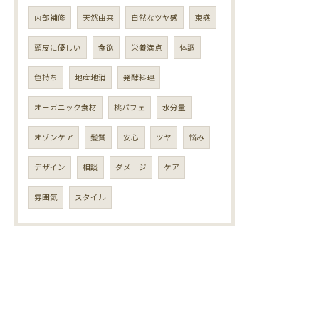
内部補修
天然由来
自然なツヤ感
束感
頭皮に優しい
食欲
栄養満点
体調
色持ち
地産地消
発酵料理
オーガニック食材
桃パフェ
水分量
オゾンケア
髪質
安心
ツヤ
悩み
デザイン
相談
ダメージ
ケア
雰囲気
スタイル