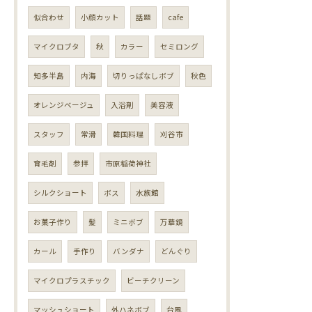
似合わせ
小顔カット
話題
cafe
マイクロブタ
秋
カラー
セミロング
知多半島
内海
切りっぱなしボブ
秋色
オレンジベージュ
入浴剤
美容液
スタッフ
常滑
韓国料理
刈谷市
育毛剤
参拝
市原稲荷神社
シルクショート
ボス
水族館
お菓子作り
髪
ミニボブ
万華鏡
カール
手作り
バンダナ
どんぐり
マイクロプラスチック
ビーチクリーン
マッシュショート
外ハネボブ
台風