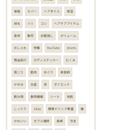
骨格
カバー
ヘアオイル
保湿
枝毛
ハリ
コシ
ヘアケアアイテム
身体
食材
白髪隠し
ボリューム
おしゃれ
特集
YouTube
shorts
商品紹介
ボディステッカー
むくみ
首こり
筋肉
めぐり
美容師
かゆみ
炎症
体
ダイエット
飲み物
食物繊維
シート
地肌
しっとり
1day
酵素ドリンク教室
猫
かわいい
ダブル補修
長崎
方言