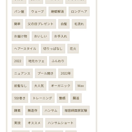
パン屋
ウェーブ
絶壁解消
ロングヘア
簡単
父の日プレゼント
白髪
毛流れ
お届け物
おいしい
お手入れ
ヘアースタイル
切りっぱなし
花火
2022
地元カフェ
ふんわり
ニュアンス
プール開き
2022年
前髪なし
大人気
オーガニック
Wax
5分巻き
トレーニング
艶感
腸活
酵素
無造作
ハンサム
理容師国家試験
実技
オススメ
ハンサムショート