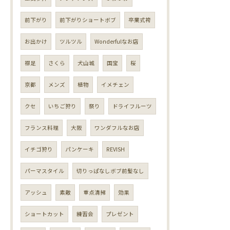
前下がり
前下がりショートボブ
卒業式袴
お出かけ
ツルツル
Wonderfulなお店
襟足
さくら
犬山城
国宝
桜
京都
メンズ
植物
イメチェン
クセ
いちご狩り
祭り
ドライフルーツ
フランス料理
大阪
ワンダフルなお店
イチゴ狩り
パンケーキ
REVISH
パーマスタイル
切りっぱなしボブ前髪なし
アッシュ
素敵
重点清掃
効果
ショートカット
練習会
プレゼント