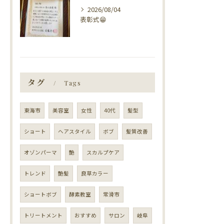
2026/08/04
表彰式😁
タグ
Tags
東海市
美容室
女性
40代
髪型
ショート
ヘアスタイル
ボブ
髪質改善
オゾンパーマ
艶
スカルプケア
トレンド
艶髪
良草カラー
ショートボブ
酵素教室
常滑市
トリートメント
おすすめ
サロン
岐阜