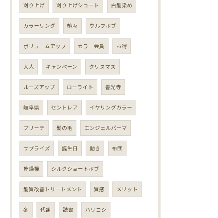
刈り上げ
刈り上げショート
白髪染め
カラーリング
艶々
ウルフボブ
ボリュームアップ
カラー会員
お得
大人
キャンペーン
クリスマス
ルーズアップ
ローライト
善光寺
岐阜県
セントレア
イヤリングカラー
ブリーチ
髪の毛
エンジェルパーマ
サプライズ
誕生日
動き
布団
乾燥機
シルクショートボブ
髪質改善トリートメント
質感
メリット
冬
代謝
読書
ハリコシ