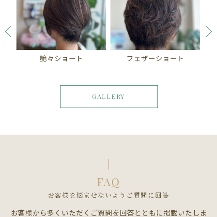
ル
艶々ショート
フェザーショート
エ
GALLERY
FAQ
お客様を悩ませないようご質問に回答
お客様から多くいただくご質問を回答とともに掲載いたしま