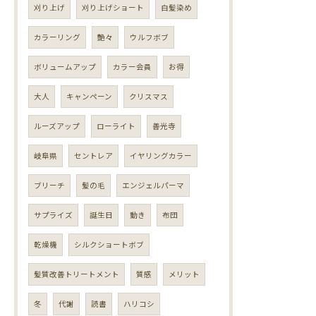
刈り上げ
刈り上げショート
白髪染め
カラーリング
艶々
ウルフボブ
ボリュームアップ
カラー会員
お得
大人
キャンペーン
クリスマス
ルーズアップ
ローライト
善光寺
岐阜県
セントレア
イヤリングカラー
ブリーチ
髪の毛
エンジェルパーマ
サプライズ
誕生日
動き
布団
乾燥機
シルクショートボブ
髪質改善トリートメント
質感
メリット
冬
代謝
読書
ハリコシ