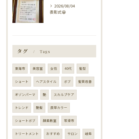
2026/08/04
表彰式😁
タグ
Tags
東海市
美容室
女性
40代
髪型
ショート
ヘアスタイル
ボブ
髪質改善
オゾンパーマ
艶
スカルプケア
トレンド
艶髪
良草カラー
ショートボブ
酵素教室
常滑市
トリートメント
おすすめ
サロン
岐阜