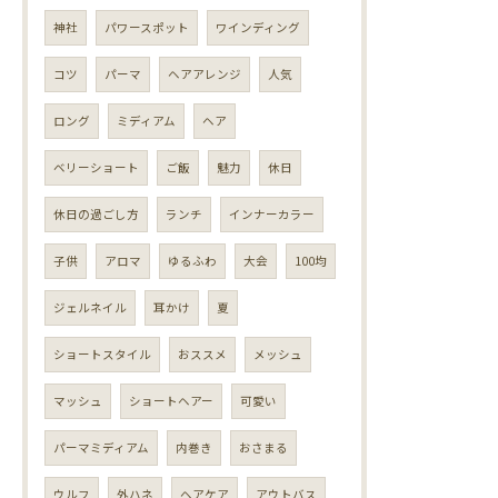
神社
パワースポット
ワインディング
コツ
パーマ
ヘアアレンジ
人気
ロング
ミディアム
ヘア
ベリーショート
ご飯
魅力
休日
休日の過ごし方
ランチ
インナーカラー
子供
アロマ
ゆるふわ
大会
100均
ジェルネイル
耳かけ
夏
ショートスタイル
おススメ
メッシュ
マッシュ
ショートヘアー
可愛い
パーマミディアム
内巻き
おさまる
ウルフ
外ハネ
ヘアケア
アウトバス