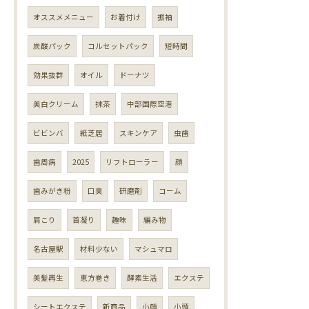
オススメメニュー
お着付け
振袖
炭酸パック
コルセットパック
短時間
効果抜群
オイル
ドーナツ
美白クリーム
抹茶
中部国際空港
ビビンバ
紙芝居
スキンケア
虫歯
歯周病
2025
リフトローラー
顔
歯みがき粉
口臭
研磨剤
コーム
肩こり
首凝り
趣味
編み物
名古屋駅
材料少ない
マシュマロ
美髪再生
恵方巻き
酵素生活
エクステ
シートエクステ
新商品
小顔
小頭