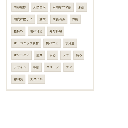
内部補修
天然由来
自然なツヤ感
束感
頭皮に優しい
食欲
栄養満点
体調
色持ち
地産地消
発酵料理
オーガニック食材
桃パフェ
水分量
オゾンケア
髪質
安心
ツヤ
悩み
デザイン
相談
ダメージ
ケア
雰囲気
スタイル