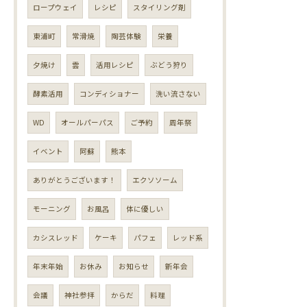
ロープウェイ
レシピ
スタイリング剤
東浦町
常滑焼
陶芸体験
栄養
夕焼け
雲
活用レシピ
ぶどう狩り
酵素活用
コンディショナー
洗い流さない
WD
オールパーパス
ご予約
周年祭
イベント
阿蘇
熊本
ありがとうございます！
エクソソーム
モーニング
お風呂
体に優しい
カシスレッド
ケーキ
パフェ
レッド系
年末年始
お休み
お知らせ
新年会
会議
神社参拝
からだ
料理