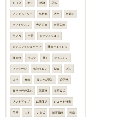
トヨタ
開花
時期
見頃
アシンメトリー
肌荒れ
活用
大好評
ソフトウルフ
大谷公園
大谷公園
使い方
卒業
メッシュウルフ
メンズマッシュパーマ
酵素きょうしつ
静岡県
バスケ
男子
かっこいい
マッサージ
気持ち良い
動画
ぼぶ
スパ
安眠
寝つきが悪い
疲労感
自律神経の乱れ
偏頭痛
眼精疲労
リフトアップ
血流促進
ショート特集
花見
大池
いちご
洗顔石鹸
美白