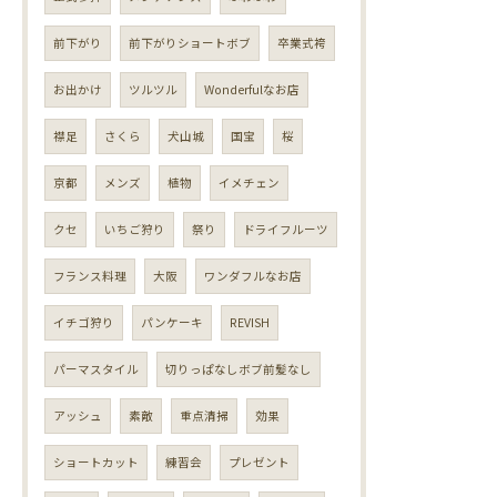
前下がり
前下がりショートボブ
卒業式袴
お出かけ
ツルツル
Wonderfulなお店
襟足
さくら
犬山城
国宝
桜
京都
メンズ
植物
イメチェン
クセ
いちご狩り
祭り
ドライフルーツ
フランス料理
大阪
ワンダフルなお店
イチゴ狩り
パンケーキ
REVISH
パーマスタイル
切りっぱなしボブ前髪なし
アッシュ
素敵
重点清掃
効果
ショートカット
練習会
プレゼント