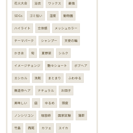
花火大会
浴衣
ワックス
最強
SDGs
ゴミ拾い
湿度
動物園
ハイライト
立体感
メッシュカラー
テーマパーク
シャンプー
天使の輪
かき氷
旬
夏野菜
シルク
イメージチェンジ
艶々ショート
ボブヘア
エシカル
洗剤
まとまり
ふわゆる
無造作ヘア
ナチュラル
お団子
美味しい
店
ゆるめ
頭皮
ノンシリコン
理容師
国家試験
蒲郡
竹島
西尾
カフェ
スイカ