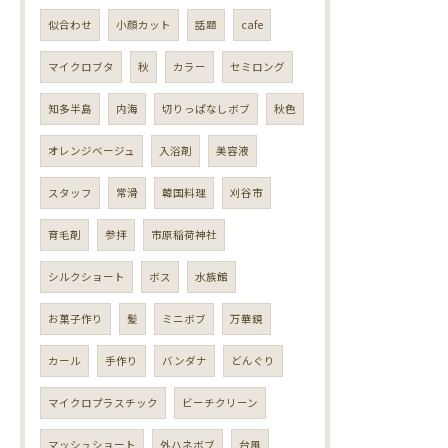
似合わせ
小顔カット
話題
cafe
マイクロブタ
秋
カラー
セミロング
知多半島
内海
切りっぱなしボブ
秋色
オレンジベージュ
入浴剤
美容液
スタッフ
常滑
韓国料理
刈谷市
育毛剤
参拝
市原稲荷神社
シルクショート
ボス
水族館
お菓子作り
髪
ミニボブ
万華鏡
カール
手作り
バンダナ
どんぐり
マイクロプラスチック
ビーチクリーン
マッシュショート
外ハネボブ
台風