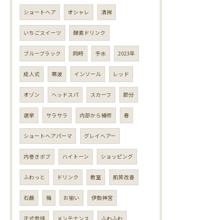
ショートヘア
オシャレ
清掃
いちごスイーツ
酵素ドリンク
ブルーブラック
同時
手水
2023年
成人式
寒波
インソール
レッド
オゾン
ヘッドスパ
スカーフ
節分
選挙
サラサラ
内部から補修
春
ショートヘアパーマ
グレイヘアー
内巻きボブ
ハイトーン
ショッピング
ふわっと
ドリンク
教室
肌質改善
石鹸
梅
お揃い
伊勢神宮
正式参拝
メンテナンス
ふわふわ