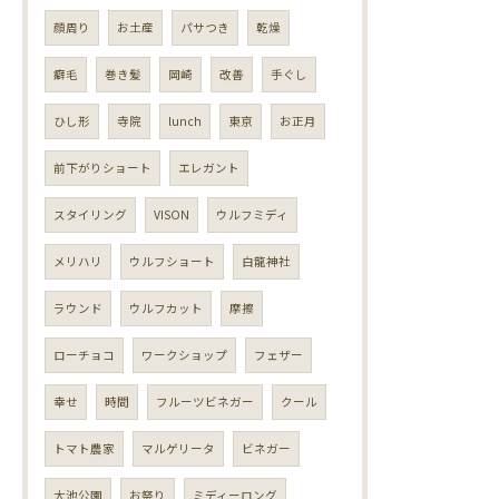
顔周り
お土産
パサつき
乾燥
癖毛
巻き髪
岡崎
改善
手ぐし
ひし形
寺院
lunch
東京
お正月
前下がりショート
エレガント
スタイリング
VISON
ウルフミディ
メリハリ
ウルフショート
白龍神社
ラウンド
ウルフカット
摩擦
ローチョコ
ワークショップ
フェザー
幸せ
時間
フルーツビネガー
クール
トマト農家
マルゲリータ
ビネガー
大池公園
お祭り
ミディーロング