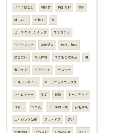
メイク落とし
可睡斎
特別参拝
予約
鯉のぼり
新舞子
魚
ビーチクリーンナップ
ネオフウル
ラグーンスパ
安眠効果
休日の趣味
被るだけ
椿大神社
やきもの散歩道
朝
髪のケア
ヘアセット
ラスター
アルガンオイル
オーガニックワックス
ハイレイヤー
生活
時短
トーンアップ
世界一
ツヤ肌
ヒアルロン酸
育毛効果
エイジング効果
アウトドア
遊び
授業参観
砂の造形
日頃の感謝
母の日