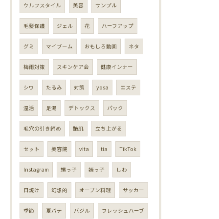
ウルフスタイル
美容
サンプル
毛髪保護
ジェル
花
ハーフアップ
グミ
マイブーム
おもしろ動画
ネタ
梅雨対策
スキンケア会
健康インナー
シワ
たるみ
対策
yosa
エステ
温活
足湯
デトックス
パック
毛穴の引き締め
艶肌
立ち上がる
セット
美容院
vita
tia
TikTok
Instagram
甥っ子
姪っ子
しわ
日焼け
幻想的
オーブン料理
サッカー
季節
夏バテ
バジル
フレッシュハーブ