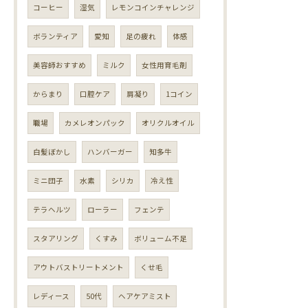
コーヒー
湿気
レモンコインチャレンジ
ボランティア
愛知
足の疲れ
体感
美容師おすすめ
ミルク
女性用育毛剤
からまり
口腔ケア
肩凝り
1コイン
職場
カメレオンパック
オリクルオイル
白髪ぼかし
ハンバーガー
知多牛
ミニ団子
水素
シリカ
冷え性
テラヘルツ
ローラー
フェンテ
スタアリング
くすみ
ボリューム不足
アウトバストリートメント
くせ毛
レディース
50代
ヘアケアミスト