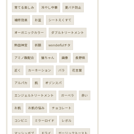
育てる楽しみ
冷やし中華
夏バテ防止
補修効果
お盆
シートえくすて
オーガニックカラー
ダブルトリートメント
熱田神宮
祈願
wonderfulチタ
アミノ酸配合
猫ちゃん
画像
長野県
近く
カーネーション
バラ
花言葉
アルパカ
肌
オゾンスパ
エンジェルトリートメント
ガーベラ
赤い
お肌
お肌の悩み
チョコレート
コンビニ
ミラーロイド
レボル
マッシュボブ
ドライ
ガーリックトースト