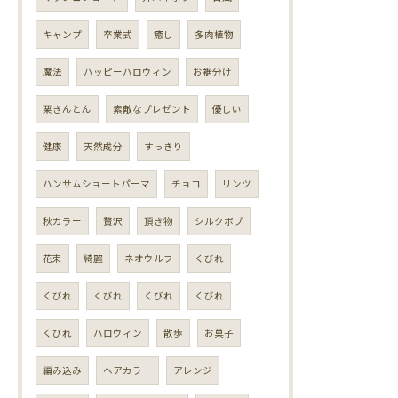
キャンプ
卒業式
癒し
多肉植物
魔法
ハッピーハロウィン
お裾分け
栗きんとん
素敵なプレゼント
優しい
健康
天然成分
すっきり
ハンサムショートパーマ
チョコ
リンツ
秋カラー
贅沢
頂き物
シルクボブ
花束
綺麗
ネオウルフ
くびれ
くびれ
くびれ
くびれ
くびれ
くびれ
ハロウィン
散歩
お菓子
編み込み
ヘアカラー
アレンジ