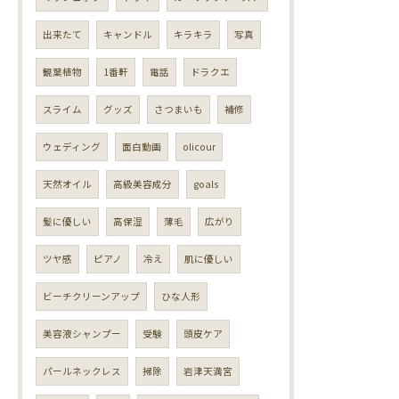
出来たて
キャンドル
キラキラ
写真
観葉植物
1番軒
電話
ドラクエ
スライム
グッズ
さつまいも
補修
ウェディング
面白動画
olicour
天然オイル
高級美容成分
goals
髪に優しい
高保湿
薄毛
広がり
ツヤ感
ピアノ
冷え
肌に優しい
ビーチクリーンアップ
ひな人形
美容液シャンプー
受験
頭皮ケア
パールネックレス
掃除
岩津天満宮