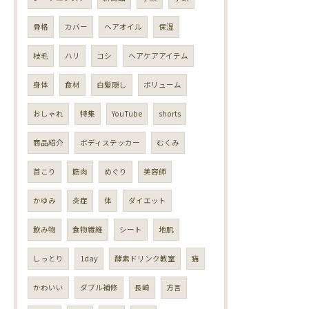
骨格
カバー
ヘアオイル
保湿
枝毛
ハリ
コシ
ヘアケアアイテム
身体
食材
白髪隠し
ボリューム
おしゃれ
特集
YouTube
shorts
商品紹介
ボディステッカー
むくみ
首こり
筋肉
めぐり
美容師
かゆみ
炎症
体
ダイエット
飲み物
食物繊維
シート
地肌
しっとり
1day
酵素ドリンク教室
猫
かわいい
ダブル補修
長崎
方言