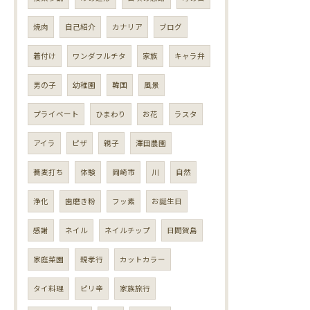
焼肉
自己紹介
カナリア
ブログ
着付け
ワンダフルチタ
家族
キャラ弁
男の子
幼稚園
韓国
風景
プライベート
ひまわり
お花
ラスタ
アイラ
ピザ
親子
澤田農園
蕎麦打ち
体験
岡崎市
川
自然
浄化
歯磨き粉
フッ素
お誕生日
感謝
ネイル
ネイルチップ
日間賀島
家庭菜園
親孝行
カットカラー
タイ料理
ピリ辛
家族旅行