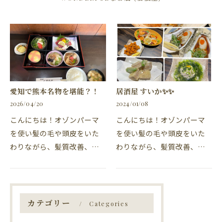
愛知で熊本名物を堪能？！
居酒屋 すいか✨✨
2026/04/20
2024/01/08
こんにちは！オゾンパーマ
こんにちは！オゾンパーマ
を使い髪の毛や頭皮をいた
を使い髪の毛や頭皮をいた
わりながら、髪質改善、髪
わりながら、髪質改善、髪
質向上ができ、パーマとカ
質向上ができ、パーマとカ
ラーが同時に施術ができ
ラーが同時に施術ができ
る、東海市の美容院、美容
る、東海市の美容院、美容
室・カナリアの柴田です。
室・カナリアの柴田です。
カテゴリー
Categories
東海市高横須賀町にある…
居酒屋『すいか』 カナリ…