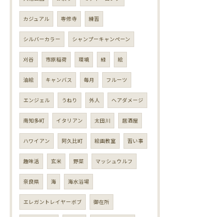
カジュアル
専修寺
練習
シルバーカラー
シャンプーキャンペーン
刈谷
市原稲荷
環境
緑
絵
油絵
キャンバス
毎月
フルーツ
エンジェル
うねり
外人
ヘアダメージ
南知多町
イタリアン
太田川
居酒屋
ハワイアン
阿久比町
絵画教室
習い事
趣味活
玄米
野菜
マッシュウルフ
奈良県
海
海水浴場
エレガントレイヤーボブ
御在所