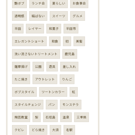
艶ボブ
ランチ会
夏らしい
お食事会
透明感
結ばない
スイーツ
グルメ
半田
レイヤー
和菓子
半田市
エレガントショート
和食
初
美髪
洗い流さないトリートメント
鹿児島
薩摩揚げ
公園
遊具
差し入れ
たこ焼き
アウトレット
りんご
ボブスタイル
ツートンカラー
虹
スタイルチェンジ
パン
モンステラ
陶芸教室
梨
石垣島
温泉
三重県
クビレ
どら焼き
大須
名駅