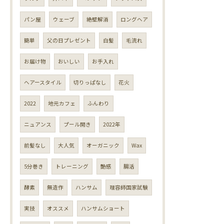
パン屋
ウェーブ
絶壁解消
ロングヘア
簡単
父の日プレゼント
白髪
毛流れ
お届け物
おいしい
お手入れ
ヘアースタイル
切りっぱなし
花火
2022
地元カフェ
ふんわり
ニュアンス
プール開き
2022年
前髪なし
大人気
オーガニック
Wax
5分巻き
トレーニング
艶感
腸活
酵素
無造作
ハンサム
理容師国家試験
実技
オススメ
ハンサムショート