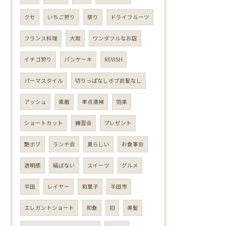
クセ
いちご狩り
祭り
ドライフルーツ
フランス料理
大阪
ワンダフルなお店
イチゴ狩り
パンケーキ
REVISH
パーマスタイル
切りっぱなしボブ前髪なし
アッシュ
素敵
重点清掃
効果
ショートカット
練習会
プレゼント
艶ボブ
ランチ会
夏らしい
お食事会
透明感
結ばない
スイーツ
グルメ
半田
レイヤー
和菓子
半田市
エレガントショート
和食
初
美髪