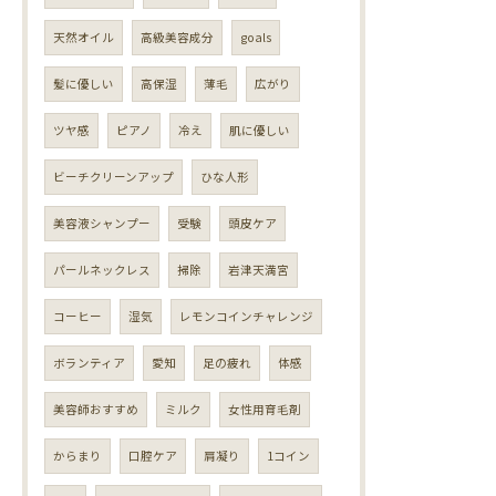
天然オイル
高級美容成分
goals
髪に優しい
高保湿
薄毛
広がり
ツヤ感
ピアノ
冷え
肌に優しい
ビーチクリーンアップ
ひな人形
美容液シャンプー
受験
頭皮ケア
パールネックレス
掃除
岩津天満宮
コーヒー
湿気
レモンコインチャレンジ
ボランティア
愛知
足の疲れ
体感
美容師おすすめ
ミルク
女性用育毛剤
からまり
口腔ケア
肩凝り
1コイン