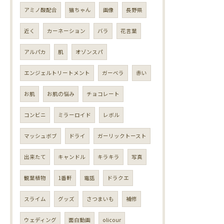
アミノ酸配合
猫ちゃん
画像
長野県
近く
カーネーション
バラ
花言葉
アルパカ
肌
オゾンスパ
エンジェルトリートメント
ガーベラ
赤い
お肌
お肌の悩み
チョコレート
コンビニ
ミラーロイド
レボル
マッシュボブ
ドライ
ガーリックトースト
出来たて
キャンドル
キラキラ
写真
観葉植物
1番軒
電話
ドラクエ
スライム
グッズ
さつまいも
補修
ウェディング
面白動画
olicour