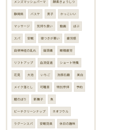
メンズマッシュパーマ
酵素きょうしつ
静岡県
バスケ
男子
かっこいい
マッサージ
気持ち良い
動画
ぼぶ
スパ
安眠
寝つきが悪い
疲労感
自律神経の乱れ
偏頭痛
眼精疲労
リフトアップ
血流促進
ショート特集
花見
大池
いちご
洗顔石鹸
美白
メイク落とし
可睡斎
特別参拝
予約
鯉のぼり
新舞子
魚
ビーチクリーンナップ
ネオフウル
ラグーンスパ
安眠効果
休日の趣味