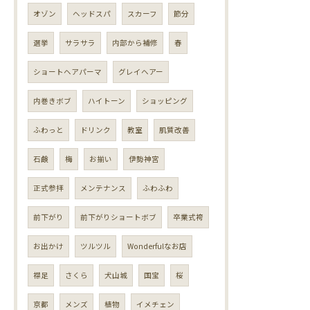
オゾン
ヘッドスパ
スカーフ
節分
選挙
サラサラ
内部から補修
春
ショートヘアパーマ
グレイヘアー
内巻きボブ
ハイトーン
ショッピング
ふわっと
ドリンク
教室
肌質改善
石鹸
梅
お揃い
伊勢神宮
正式参拝
メンテナンス
ふわふわ
前下がり
前下がりショートボブ
卒業式袴
お出かけ
ツルツル
Wonderfulなお店
襟足
さくら
犬山城
国宝
桜
京都
メンズ
植物
イメチェン