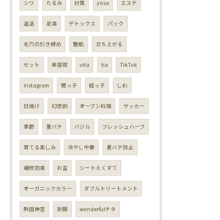
シワ
たるみ
対策
yosa
エステ
温活
足湯
デトックス
パック
毛穴の引き締め
艶肌
立ち上がる
セット
美容院
vita
tia
TikTok
Instagram
甥っ子
姪っ子
しわ
日焼け
幻想的
オーブン料理
サッカー
季節
夏バテ
バジル
フレッシュハーブ
育てる楽しみ
冷やし中華
夏バテ防止
補修効果
お盆
シートえくすて
オーガニックカラー
ダブルトリートメント
熱田神宮
祈願
wonderfulチタ