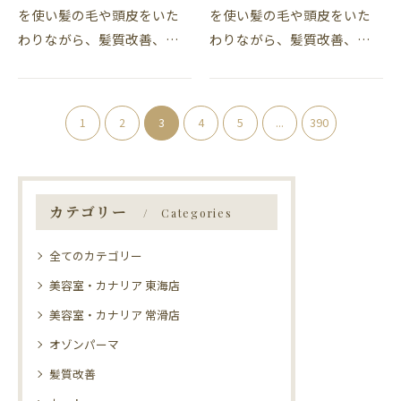
を使い髪の毛や頭皮をいた
を使い髪の毛や頭皮をいた
わりながら、髪質改善、髪
わりながら、髪質改善、髪
質向上ができ、パーマとカ
質向上ができ、パーマとカ
ラーが同時に施術ができ
ラーも同時に施術できる常
る、東海市の美容院、美容
滑市の美容院、美容室・カ
1
2
3
4
5
...
390
室・カナリアの吉川です。
ナリア常滑店の松下です。
カナリアおススメのオゾ…
半田の「パステリアム…
カテゴリー
Categories
全てのカテゴリー
美容室・カナリア 東海店
美容室・カナリア 常滑店
オゾンパーマ
髪質改善