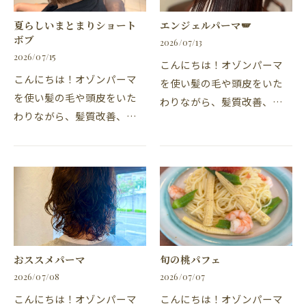
夏らしいまとまりショート
エンジェルパーマ🪽
ボブ
2026/07/13
2026/07/15
こんにちは！オゾンパーマ
こんにちは！オゾンパーマ
を使い髪の毛や頭皮をいた
を使い髪の毛や頭皮をいた
わりながら、髪質改善、髪
わりながら、髪質改善、髪
質向上ができ、パーマとカ
質向上、ができ、パーマと
ラーが同時に施術ができ
カラーも同時に施術ができ
る、東海市の美容院、美容
る常滑市の美容院、美容
室・カナリアの柴田で
室・カナリア常滑店の柴山
す。・髪の毛の乾燥してパ
です。毎日暑く暑さと闘…
サ…
おススメパーマ
旬の桃パフェ
2026/07/08
2026/07/07
こんにちは！オゾンパーマ
こんにちは！オゾンパーマ