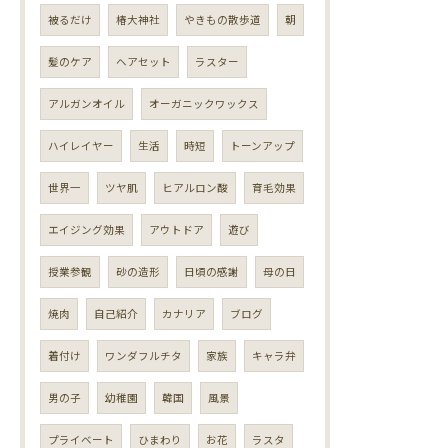
被るだけ
椿大神社
やきもの散歩道
朝
髪のケア
ヘアセット
ラスター
アルガンオイル
オーガニックワックス
ハイレイヤー
生活
時短
トーンアップ
世界一
ツヤ肌
ヒアルロン酸
育毛効果
エイジング効果
アウトドア
遊び
授業参観
砂の造形
日頃の感謝
母の日
焼肉
自己紹介
カナリア
ブログ
着付け
ワンダフルチタ
家族
キャラ弁
男の子
幼稚園
韓国
風景
プライベート
ひまわり
お花
ラスタ