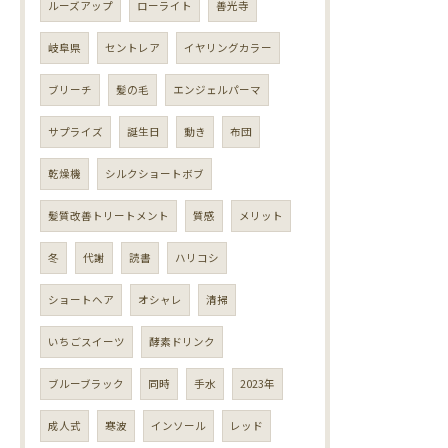
ルーズアップ
ローライト
善光寺
岐阜県
セントレア
イヤリングカラー
ブリーチ
髪の毛
エンジェルパーマ
サプライズ
誕生日
動き
布団
乾燥機
シルクショートボブ
髪質改善トリートメント
質感
メリット
冬
代謝
読書
ハリコシ
ショートヘア
オシャレ
清掃
いちごスイーツ
酵素ドリンク
ブルーブラック
同時
手水
2023年
成人式
寒波
インソール
レッド