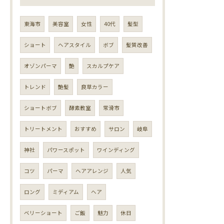
東海市
美容室
女性
40代
髪型
ショート
ヘアスタイル
ボブ
髪質改善
オゾンパーマ
艶
スカルプケア
トレンド
艶髪
良草カラー
ショートボブ
酵素教室
常滑市
トリートメント
おすすめ
サロン
岐阜
神社
パワースポット
ワインディング
コツ
パーマ
ヘアアレンジ
人気
ロング
ミディアム
ヘア
ベリーショート
ご飯
魅力
休日