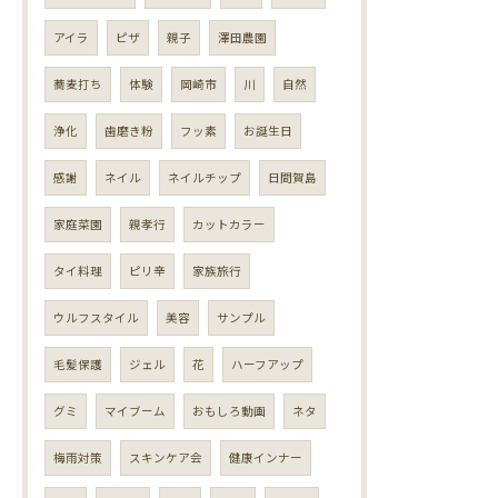
アイラ
ピザ
親子
澤田農園
蕎麦打ち
体験
岡崎市
川
自然
浄化
歯磨き粉
フッ素
お誕生日
感謝
ネイル
ネイルチップ
日間賀島
家庭菜園
親孝行
カットカラー
タイ料理
ピリ辛
家族旅行
ウルフスタイル
美容
サンプル
毛髪保護
ジェル
花
ハーフアップ
グミ
マイブーム
おもしろ動画
ネタ
梅雨対策
スキンケア会
健康インナー