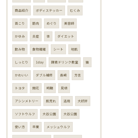
商品紹介
ボディステッカー
むくみ
首こり
筋肉
めぐり
美容師
かゆみ
炎症
体
ダイエット
飲み物
食物繊維
シート
地肌
しっとり
1day
酵素ドリンク教室
猫
かわいい
ダブル補修
長崎
方言
トヨタ
開花
時期
見頃
アシンメトリー
肌荒れ
活用
大好評
ソフトウルフ
大谷公園
大谷公園
使い方
卒業
メッシュウルフ