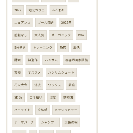
2022
地元カフェ
ふんわり
ニュアンス
プール開き
2022年
前髪なし
大人気
オーガニック
Wax
5分巻き
トレーニング
艶感
腸活
酵素
無造作
ハンサム
理容師国家試験
実技
オススメ
ハンサムショート
花火大会
浴衣
ワックス
最強
SDGs
ゴミ拾い
湿度
動物園
ハイライト
立体感
メッシュカラー
テーマパーク
シャンプー
天使の輪