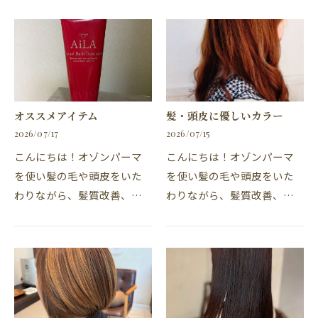
ラーが同時に施術ができ
る、東海市の美容院、美容
る、東海市の美容院、美容
室・カナリアの柴田です。
室・カナリアの吉川です。
東海市にある「焙煎豆屋R…
髪のパサつき、広がりに…
オススメアイテム
髪・頭皮に優しいカラー
2026/07/17
2026/07/15
こんにちは！オゾンパーマ
こんにちは！オゾンパーマ
を使い髪の毛や頭皮をいた
を使い髪の毛や頭皮をいた
わりながら、髪質改善、髪
わりながら、髪質改善、髪
質向上、ができ、パーマと
質向上ができ、パーマとカ
カラーも同時に施術ができ
ラーが同時に施術ができ
る常滑市の美容院、美容
る、東海市の美容院、美容
室・カナリア常滑店の平野
室・カナリアの吉川です。
です。洗い流さないトリ…
カナリアおススメの良カ…