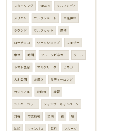
スタイリング
VISON
ウルフミディ
メリハリ
ウルフショート
白龍神社
ラウンド
ウルフカット
摩擦
ローチョコ
ワークショップ
フェザー
幸せ
時間
フルーツビネガー
クール
トマト農家
マルゲリータ
ビネガー
大池公園
お祭り
ミディーロング
カジュアル
専修寺
練習
シルバーカラー
シャンプーキャンペーン
刈谷
市原稲荷
環境
緑
絵
油絵
キャンバス
毎月
フルーツ