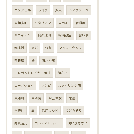
エンジェル
うねり
外人
ヘアダメージ
南知多町
イタリアン
太田川
居酒屋
ハワイアン
阿久比町
絵画教室
習い事
趣味活
玄米
野菜
マッシュウルフ
奈良県
海
海水浴場
エレガントレイヤーボブ
御在所
ロープウェイ
レシピ
スタイリング剤
東浦町
常滑焼
陶芸体験
栄養
夕焼け
雲
活用レシピ
ぶどう狩り
酵素活用
コンディショナー
洗い流さない