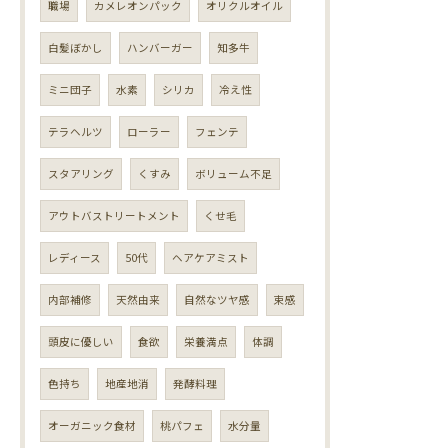
職場
カメレオンパック
オリクルオイル
白髪ぼかし
ハンバーガー
知多牛
ミニ団子
水素
シリカ
冷え性
テラヘルツ
ローラー
フェンテ
スタアリング
くすみ
ボリューム不足
アウトバストリートメント
くせ毛
レディース
50代
ヘアケアミスト
内部補修
天然由来
自然なツヤ感
束感
頭皮に優しい
食欲
栄養満点
体調
色持ち
地産地消
発酵料理
オーガニック食材
桃パフェ
水分量