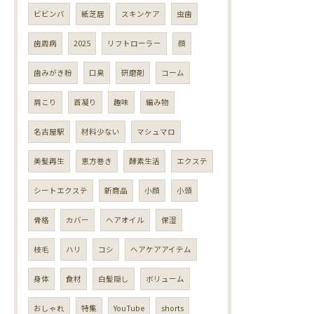
ビビンバ
紙芝居
スキンケア
虫歯
歯周病
2025
リフトローラー
顔
歯みがき粉
口臭
研磨剤
コーム
肩こり
首凝り
趣味
編み物
名古屋駅
材料少ない
マシュマロ
美髪再生
恵方巻き
酵素生活
エクステ
シートエクステ
新商品
小顔
小頭
骨格
カバー
ヘアオイル
保湿
枝毛
ハリ
コシ
ヘアケアアイテム
身体
食材
白髪隠し
ボリューム
おしゃれ
特集
YouTube
shorts