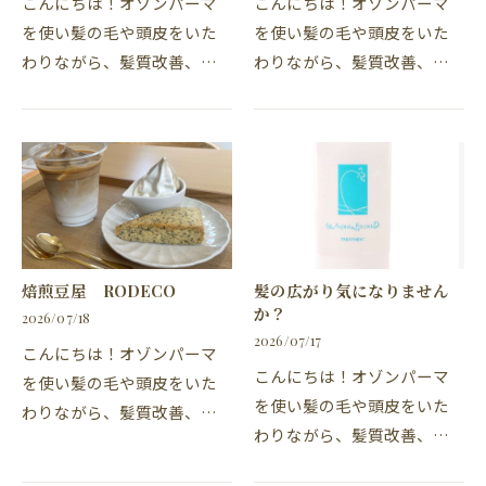
こんにちは！オゾンパーマ
こんにちは！オゾンパーマ
を使い髪の毛や頭皮をいた
を使い髪の毛や頭皮をいた
わりながら、髪質改善、髪
わりながら、髪質改善、髪
質向上、ができ、パーマと
質向上ができ、パーマとカ
カラーも同時に施術ができ
ラーも同時に施術できる常
る常滑市の美容院、美容
滑市の美容院、美容室・カ
室・カナリア常滑店の柴山
ナリア常滑店の松下です。
です。毎日暑い日が続い…
今年の内海の花火大会…
焙煎豆屋 RODECO
髪の広がり気になりません
か？
2026/07/18
2026/07/17
こんにちは！オゾンパーマ
こんにちは！オゾンパーマ
を使い髪の毛や頭皮をいた
を使い髪の毛や頭皮をいた
わりながら、髪質改善、髪
わりながら、髪質改善、髪
質向上ができ、パーマとカ
質向上ができ、パーマとカ
ラーが同時に施術ができ