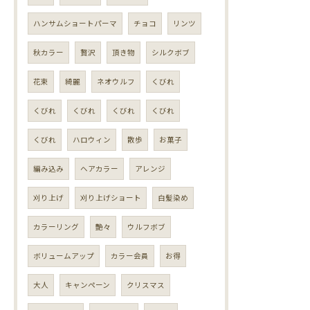
ハンサムショートパーマ
チョコ
リンツ
秋カラー
贅沢
頂き物
シルクボブ
花束
綺麗
ネオウルフ
くびれ
くびれ
くびれ
くびれ
くびれ
くびれ
ハロウィン
散歩
お菓子
編み込み
ヘアカラー
アレンジ
刈り上げ
刈り上げショート
白髪染め
カラーリング
艶々
ウルフボブ
ボリュームアップ
カラー会員
お得
大人
キャンペーン
クリスマス