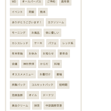
WD
オールパーパス
ご予約
周年祭
イベント
阿蘇
熊本
ありがとうございます！
エクソソーム
モーニング
お風呂
体に優しい
カシスレッド
ケーキ
パフェ
レッド系
年末年始
お休み
お知らせ
新年会
会議
神社参拝
からだ
料理
オススメメニュー
お着付け
振袖
炭酸パック
コルセットパック
短時間
効果抜群
オイル
ドーナツ
美白クリーム
抹茶
中部国際空港