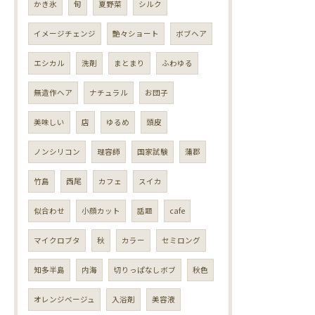
かき氷
旬
夏野菜
シルク
イメージチェンジ
艶々ショート
ボブヘア
エシカル
洗剤
まとまり
ふわゆる
無造作ヘア
ナチュラル
お団子
美味しい
店
ゆるめ
頭皮
ノンシリコン
理容師
国家試験
蒲郡
竹島
西尾
カフェ
スイカ
似合わせ
小顔カット
話題
cafe
マイクロブタ
秋
カラー
セミロング
知多半島
内海
切りっぱなしボブ
秋色
オレンジベージュ
入浴剤
美容液