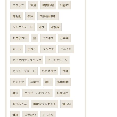
スタッフ
常滑
韓国料理
刈谷市
育毛剤
参拝
市原稲荷神社
シルクショート
ボス
水族館
お菓子作り
髪
ミニボブ
万華鏡
カール
手作り
バンダナ
どんぐり
マイクロプラスチック
ビーチクリーン
マッシュショート
外ハネボブ
台風
キャンプ
卒業式
癒し
多肉植物
魔法
ハッピーハロウィン
お裾分け
栗きんとん
素敵なプレゼント
優しい
健康
天然成分
すっきり