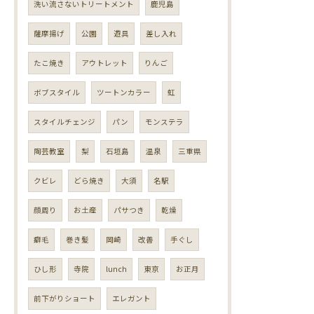
洗い流さないトリートメント
鹿児島
薩摩揚げ
公園
遊具
差し入れ
たこ焼き
アウトレット
りんご
ボブスタイル
ツートンカラー
虹
スタイルチェンジ
パン
モンステラ
陶芸教室
梨
石垣島
温泉
三重県
クビレ
どら焼き
大須
名駅
顔周り
お土産
パサつき
乾燥
癖毛
巻き髪
岡崎
改善
手ぐし
ひし形
寺院
lunch
東京
お正月
前下がりショート
エレガント