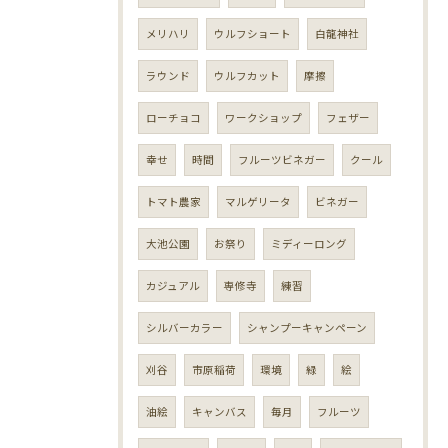
メリハリ
ウルフショート
白龍神社
ラウンド
ウルフカット
摩擦
ローチョコ
ワークショップ
フェザー
幸せ
時間
フルーツビネガー
クール
トマト農家
マルゲリータ
ビネガー
大池公園
お祭り
ミディーロング
カジュアル
専修寺
練習
シルバーカラー
シャンプーキャンペーン
刈谷
市原稲荷
環境
緑
絵
油絵
キャンバス
毎月
フルーツ