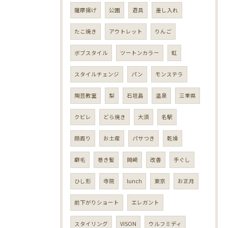
薩摩揚げ
公園
遊具
差し入れ
たこ焼き
アウトレット
りんご
ボブスタイル
ツートンカラー
虹
スタイルチェンジ
パン
モンステラ
陶芸教室
梨
石垣島
温泉
三重県
クビレ
どら焼き
大須
名駅
顔周り
お土産
パサつき
乾燥
癖毛
巻き髪
岡崎
改善
手ぐし
ひし形
寺院
lunch
東京
お正月
前下がりショート
エレガント
スタイリング
VISON
ウルフミディ