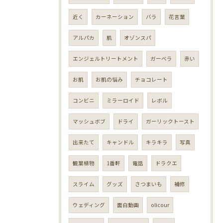
近く
カーネーション
バラ
花言葉
アルパカ
肌
オゾンスパ
エンジェルトリートメント
ガーベラ
赤い
お肌
お肌の悩み
チョコレート
コンビニ
ミラーロイド
レボル
マッシュボブ
ドライ
ガーリックトースト
出来たて
キャンドル
キラキラ
写真
観葉植物
1番軒
電話
ドラクエ
スライム
グッズ
さつまいも
補修
ウェディング
面白動画
olicour