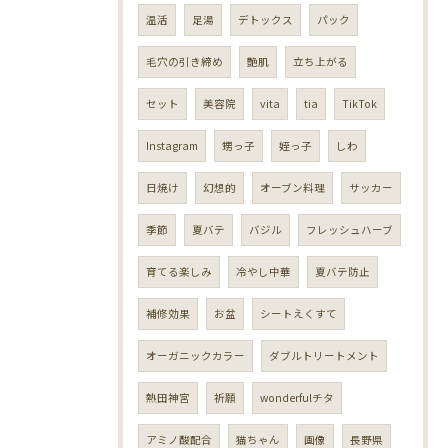
温活
足湯
デトックス
パック
毛穴の引き締め
艶肌
立ち上がる
セット
美容院
vita
tia
TikTok
Instagram
甥っ子
姪っ子
しわ
日焼け
幻想的
オーブン料理
サッカー
季節
夏バテ
バジル
フレッシュハーブ
育てる楽しみ
冷やし中華
夏バテ防止
補修効果
お盆
シートえくすて
オーガニックカラー
ダブルトリートメント
熱田神宮
祈願
wonderfulチタ
アミノ酸配合
猫ちゃん
画像
長野県