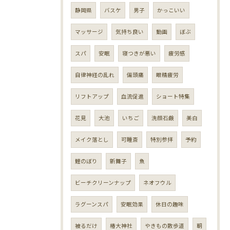
静岡県
バスケ
男子
かっこいい
マッサージ
気持ち良い
動画
ぼぶ
スパ
安眠
寝つきが悪い
疲労感
自律神経の乱れ
偏頭痛
眼精疲労
リフトアップ
血流促進
ショート特集
花見
大池
いちご
洗顔石鹸
美白
メイク落とし
可睡斎
特別参拝
予約
鯉のぼり
新舞子
魚
ビーチクリーンナップ
ネオフウル
ラグーンスパ
安眠効果
休日の趣味
被るだけ
椿大神社
やきもの散歩道
朝