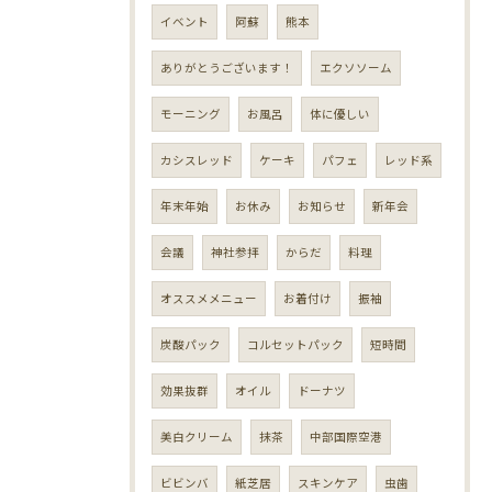
イベント
阿蘇
熊本
ありがとうございます！
エクソソーム
モーニング
お風呂
体に優しい
カシスレッド
ケーキ
パフェ
レッド系
年末年始
お休み
お知らせ
新年会
会議
神社参拝
からだ
料理
オススメメニュー
お着付け
振袖
炭酸パック
コルセットパック
短時間
効果抜群
オイル
ドーナツ
美白クリーム
抹茶
中部国際空港
ビビンバ
紙芝居
スキンケア
虫歯