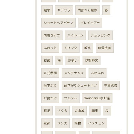
選挙
サラサラ
内部から補修
春
ショートヘアパーマ
グレイヘアー
内巻きボブ
ハイトーン
ショッピング
ふわっと
ドリンク
教室
肌質改善
石鹸
梅
お揃い
伊勢神宮
正式参拝
メンテナンス
ふわふわ
前下がり
前下がりショートボブ
卒業式袴
お出かけ
ツルツル
Wonderfulなお店
襟足
さくら
犬山城
国宝
桜
京都
メンズ
植物
イメチェン