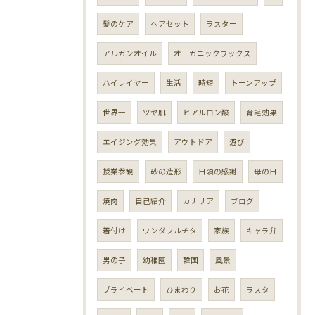
髪のケア
ヘアセット
ラスター
アルガンオイル
オーガニックワックス
ハイレイヤー
生活
時短
トーンアップ
世界一
ツヤ肌
ヒアルロン酸
育毛効果
エイジング効果
アウトドア
遊び
授業参観
砂の造形
日頃の感謝
母の日
焼肉
自己紹介
カナリア
ブログ
着付け
ワンダフルチタ
家族
キャラ弁
男の子
幼稚園
韓国
風景
プライベート
ひまわり
お花
ラスタ