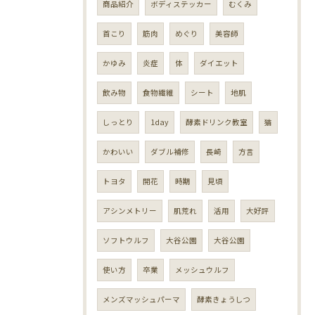
商品紹介
ボディステッカー
むくみ
首こり
筋肉
めぐり
美容師
かゆみ
炎症
体
ダイエット
飲み物
食物繊維
シート
地肌
しっとり
1day
酵素ドリンク教室
猫
かわいい
ダブル補修
長崎
方言
トヨタ
開花
時期
見頃
アシンメトリー
肌荒れ
活用
大好評
ソフトウルフ
大谷公園
大谷公園
使い方
卒業
メッシュウルフ
メンズマッシュパーマ
酵素きょうしつ