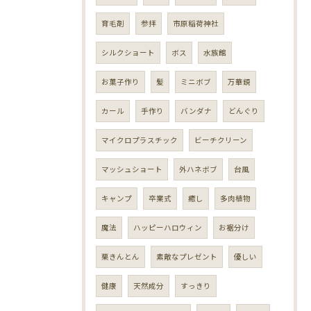
育毛剤
参拝
市原稲荷神社
シルクショート
ボス
水族館
お菓子作り
髪
ミニボブ
万華鏡
カール
手作り
バンダナ
どんぐり
マイクロプラスチック
ビーチクリーン
マッシュショート
外ハネボブ
台風
キャンプ
卒業式
癒し
多肉植物
魔法
ハッピーハロウィン
お裾分け
栗きんとん
素敵なプレゼント
優しい
健康
天然成分
すっきり