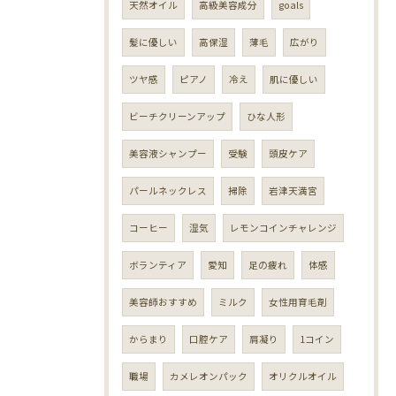
天然オイル
高級美容成分
goals
髪に優しい
高保湿
薄毛
広がり
ツヤ感
ピアノ
冷え
肌に優しい
ビーチクリーンアップ
ひな人形
美容液シャンプー
受験
頭皮ケア
パールネックレス
掃除
岩津天満宮
コーヒー
湿気
レモンコインチャレンジ
ボランティア
愛知
足の疲れ
体感
美容師おすすめ
ミルク
女性用育毛剤
からまり
口腔ケア
肩凝り
1コイン
職場
カメレオンパック
オリクルオイル