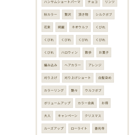
ハンサムショートパーマ
チョコ
リンツ
秋カラー
贅沢
頂き物
シルクボブ
花束
綺麗
ネオウルフ
くびれ
くびれ
くびれ
くびれ
くびれ
くびれ
ハロウィン
散歩
お菓子
編み込み
ヘアカラー
アレンジ
刈り上げ
刈り上げショート
白髪染め
カラーリング
艶々
ウルフボブ
ボリュームアップ
カラー会員
お得
大人
キャンペーン
クリスマス
ルーズアップ
ローライト
善光寺