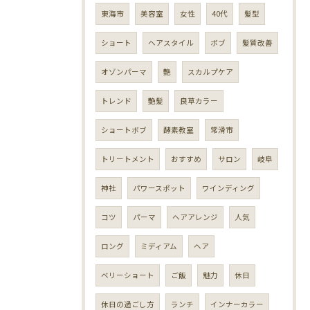
東海市
美容室
女性
40代
髪型
ショート
ヘアスタイル
ボブ
髪質改善
オゾンパーマ
艶
スカルプケア
トレンド
艶髪
良草カラー
ショートボブ
酵素教室
常滑市
トリートメント
おすすめ
サロン
岐阜
神社
パワースポット
ワインディング
コツ
パーマ
ヘアアレンジ
人気
ロング
ミディアム
ヘア
ベリーショート
ご飯
魅力
休日
休日の過ごし方
ランチ
インナーカラー