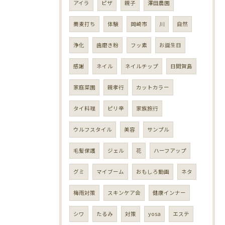
アイラ
ピザ
親子
澤田農園
蕎麦打ち
体験
岡崎市
川
自然
浄化
歯磨き粉
フッ素
お誕生日
感謝
ネイル
ネイルチップ
日間賀島
家庭菜園
親孝行
カットカラー
タイ料理
ピリ辛
家族旅行
ウルフスタイル
美容
サンプル
毛髪保護
ジェル
花
ハーフアップ
グミ
マイブーム
おもしろ動画
ネタ
梅雨対策
スキンケア会
健康インナー
シワ
たるみ
対策
yosa
エステ