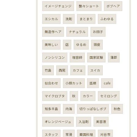
イメージチェンジ
艶々ショート
ボブヘア
エシカル
洗剤
まとまり
ふわゆる
無造作ヘア
ナチュラル
お団子
美味しい
店
ゆるめ
頭皮
ノンシリコン
理容師
国家試験
蒲郡
竹島
西尾
カフェ
スイカ
似合わせ
小顔カット
話題
cafe
マイクロブタ
秋
カラー
セミロング
知多半島
内海
切りっぱなしボブ
秋色
オレンジベージュ
入浴剤
美容液
スタッフ
常滑
韓国料理
刈谷市