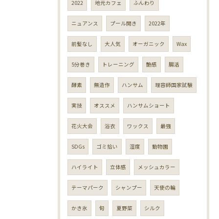
2022
地元カフェ
ふんわり
ニュアンス
プール開き
2022年
前髪なし
大人気
オーガニック
Wax
5分巻き
トレーニング
艶感
腸活
酵素
無造作
ハンサム
理容師国家試験
実技
オススメ
ハンサムショート
花火大会
浴衣
ワックス
最強
SDGs
ゴミ拾い
湿度
動物園
ハイライト
立体感
メッシュカラー
テーマパーク
シャンプー
天使の輪
かき氷
旬
夏野菜
シルク