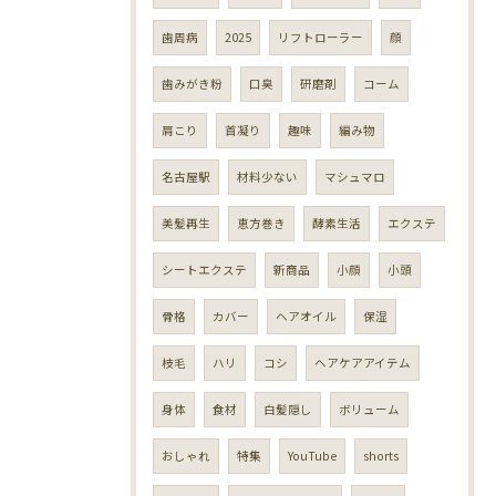
歯周病
2025
リフトローラー
顔
歯みがき粉
口臭
研磨剤
コーム
肩こり
首凝り
趣味
編み物
名古屋駅
材料少ない
マシュマロ
美髪再生
恵方巻き
酵素生活
エクステ
シートエクステ
新商品
小顔
小頭
骨格
カバー
ヘアオイル
保湿
枝毛
ハリ
コシ
ヘアケアアイテム
身体
食材
白髪隠し
ボリューム
おしゃれ
特集
YouTube
shorts