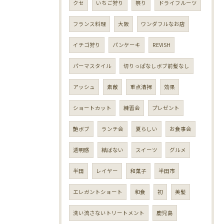
クセ
いちご狩り
祭り
ドライフルーツ
フランス料理
大阪
ワンダフルなお店
イチゴ狩り
パンケーキ
REVISH
パーマスタイル
切りっぱなしボブ前髪なし
アッシュ
素敵
重点清掃
効果
ショートカット
練習会
プレゼント
艶ボブ
ランチ会
夏らしい
お食事会
透明感
結ばない
スイーツ
グルメ
半田
レイヤー
和菓子
半田市
エレガントショート
和食
初
美髪
洗い流さないトリートメント
鹿児島