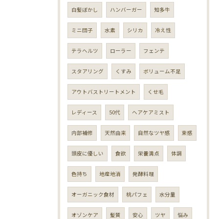
白髪ぼかし
ハンバーガー
知多牛
ミニ団子
水素
シリカ
冷え性
テラヘルツ
ローラー
フェンテ
スタアリング
くすみ
ボリューム不足
アウトバストリートメント
くせ毛
レディース
50代
ヘアケアミスト
内部補修
天然由来
自然なツヤ感
束感
頭皮に優しい
食欲
栄養満点
体調
色持ち
地産地消
発酵料理
オーガニック食材
桃パフェ
水分量
オゾンケア
髪質
安心
ツヤ
悩み