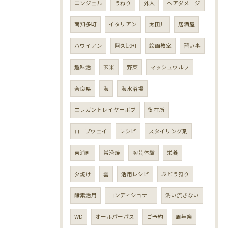
エンジェル
うねり
外人
ヘアダメージ
南知多町
イタリアン
太田川
居酒屋
ハワイアン
阿久比町
絵画教室
習い事
趣味活
玄米
野菜
マッシュウルフ
奈良県
海
海水浴場
エレガントレイヤーボブ
御在所
ロープウェイ
レシピ
スタイリング剤
東浦町
常滑焼
陶芸体験
栄養
夕焼け
雲
活用レシピ
ぶどう狩り
酵素活用
コンディショナー
洗い流さない
WD
オールパーパス
ご予約
周年祭