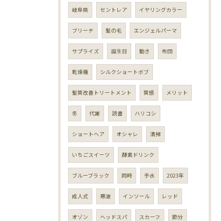
岐阜県
セントレア
イヤリングカラー
ブリーチ
髪の毛
エンジェルパーマ
サプライズ
誕生日
動き
布団
乾燥機
シルクショートボブ
髪質改善トリートメント
質感
メリット
冬
代謝
読書
ハリコシ
ショートヘア
オシャレ
清掃
いちごスイーツ
酵素ドリンク
ブルーブラック
同時
手水
2023年
成人式
寒波
インソール
レッド
オゾン
ヘッドスパ
スカーフ
節分