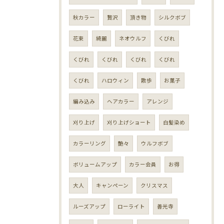
秋カラー
贅沢
頂き物
シルクボブ
花束
綺麗
ネオウルフ
くびれ
くびれ
くびれ
くびれ
くびれ
くびれ
ハロウィン
散歩
お菓子
編み込み
ヘアカラー
アレンジ
刈り上げ
刈り上げショート
白髪染め
カラーリング
艶々
ウルフボブ
ボリュームアップ
カラー会員
お得
大人
キャンペーン
クリスマス
ルーズアップ
ローライト
善光寺