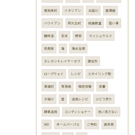
南知多町
イタリアン
太田川
居酒屋
ハワイアン
阿久比町
絵画教室
習い事
趣味活
玄米
野菜
マッシュウルフ
奈良県
海
海水浴場
エレガントレイヤーボブ
御在所
ロープウェイ
レシピ
スタイリング剤
東浦町
常滑焼
陶芸体験
栄養
夕焼け
雲
活用レシピ
ぶどう狩り
酵素活用
コンディショナー
洗い流さない
WD
オールパーパス
ご予約
周年祭