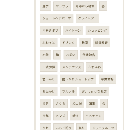
選挙
サラサラ
内部から補修
春
ショートヘアパーマ
グレイヘアー
内巻きボブ
ハイトーン
ショッピング
ふわっと
ドリンク
教室
肌質改善
石鹸
梅
お揃い
伊勢神宮
正式参拝
メンテナンス
ふわふわ
前下がり
前下がりショートボブ
卒業式袴
お出かけ
ツルツル
Wonderfulなお店
襟足
さくら
犬山城
国宝
桜
京都
メンズ
植物
イメチェン
クセ
いちご狩り
祭り
ドライフルーツ