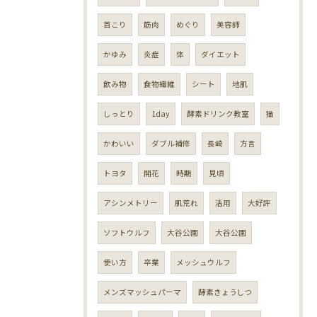
首こり
筋肉
めぐり
美容師
かゆみ
炎症
体
ダイエット
飲み物
食物繊維
シート
地肌
しっとり
1day
酵素ドリンク教室
猫
かわいい
ダブル補修
長崎
方言
トヨタ
開花
時期
見頃
アシンメトリー
肌荒れ
活用
大好評
ソフトウルフ
大谷公園
大谷公園
使い方
卒業
メッシュウルフ
メンズマッシュパーマ
酵素きょうしつ