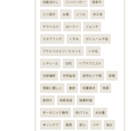
白髪ぼかし
ハンバーガー
知多牛
ミニ団子
水素
シリカ
冷え性
テラヘルツ
ローラー
フェンテ
スタアリング
くすみ
ボリューム不足
アウトバストリートメント
くせ毛
レディース
50代
ヘアケアミスト
内部補修
天然由来
自然なツヤ感
束感
頭皮に優しい
食欲
栄養満点
体調
色持ち
地産地消
発酵料理
オーガニック食材
桃パフェ
水分量
オゾンケア
髪質
安心
ツヤ
悩み