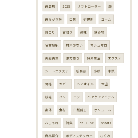
歯周病
2025
リフトローラー
顔
歯みがき粉
口臭
研磨剤
コーム
肩こり
首凝り
趣味
編み物
名古屋駅
材料少ない
マシュマロ
美髪再生
恵方巻き
酵素生活
エクステ
シートエクステ
新商品
小顔
小頭
骨格
カバー
ヘアオイル
保湿
枝毛
ハリ
コシ
ヘアケアアイテム
身体
食材
白髪隠し
ボリューム
おしゃれ
特集
YouTube
shorts
商品紹介
ボディステッカー
むくみ