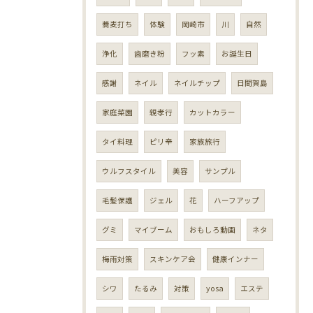
蕎麦打ち
体験
岡崎市
川
自然
浄化
歯磨き粉
フッ素
お誕生日
感謝
ネイル
ネイルチップ
日間賀島
家庭菜園
親孝行
カットカラー
タイ料理
ピリ辛
家族旅行
ウルフスタイル
美容
サンプル
毛髪保護
ジェル
花
ハーフアップ
グミ
マイブーム
おもしろ動画
ネタ
梅雨対策
スキンケア会
健康インナー
シワ
たるみ
対策
yosa
エステ