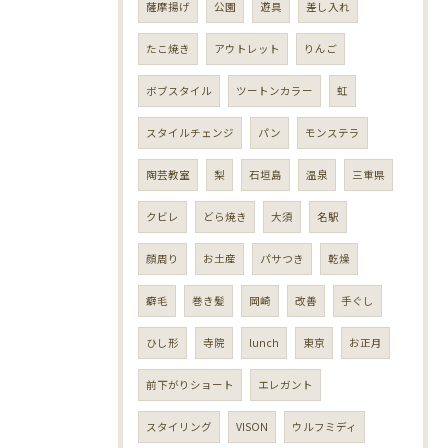
薩摩揚げ
公園
遊具
差し入れ
たこ焼き
アウトレット
りんご
ボブスタイル
ツートンカラー
虹
スタイルチェンジ
パン
モンステラ
陶芸教室
梨
石垣島
温泉
三重県
クビレ
どら焼き
大須
名駅
顔周り
お土産
パサつき
乾燥
癖毛
巻き髪
岡崎
改善
手ぐし
ひし形
寺院
lunch
東京
お正月
前下がりショート
エレガント
スタイリング
VISON
ウルフミディ