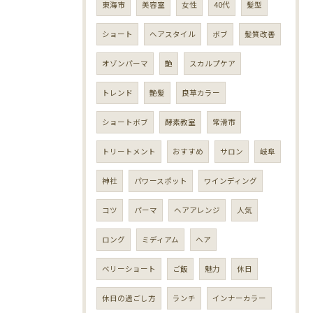
東海市
美容室
女性
40代
髪型
ショート
ヘアスタイル
ボブ
髪質改善
オゾンパーマ
艶
スカルプケア
トレンド
艶髪
良草カラー
ショートボブ
酵素教室
常滑市
トリートメント
おすすめ
サロン
岐阜
神社
パワースポット
ワインディング
コツ
パーマ
ヘアアレンジ
人気
ロング
ミディアム
ヘア
ベリーショート
ご飯
魅力
休日
休日の過ごし方
ランチ
インナーカラー