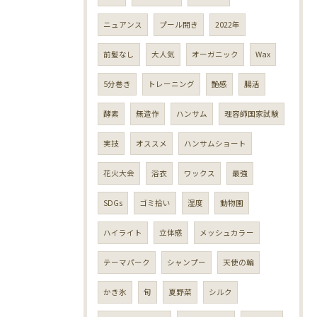
ニュアンス
プール開き
2022年
前髪なし
大人気
オーガニック
Wax
5分巻き
トレーニング
艶感
腸活
酵素
無造作
ハンサム
理容師国家試験
実技
オススメ
ハンサムショート
花火大会
浴衣
ワックス
最強
SDGs
ゴミ拾い
湿度
動物園
ハイライト
立体感
メッシュカラー
テーマパーク
シャンプー
天使の輪
かき氷
旬
夏野菜
シルク