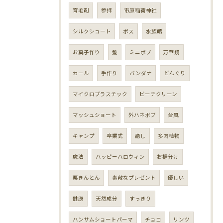
育毛剤
参拝
市原稲荷神社
シルクショート
ボス
水族館
お菓子作り
髪
ミニボブ
万華鏡
カール
手作り
バンダナ
どんぐり
マイクロプラスチック
ビーチクリーン
マッシュショート
外ハネボブ
台風
キャンプ
卒業式
癒し
多肉植物
魔法
ハッピーハロウィン
お裾分け
栗きんとん
素敵なプレゼント
優しい
健康
天然成分
すっきり
ハンサムショートパーマ
チョコ
リンツ