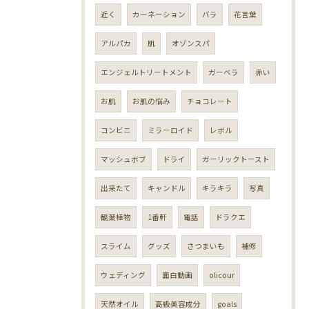
近く
カーネーション
バラ
花言葉
アルパカ
肌
オゾンスパ
エンジェルトリートメント
ガーベラ
赤い
お肌
お肌の悩み
チョコレート
コンビニ
ミラーロイド
レボル
マッシュボブ
ドライ
ガーリックトースト
出来たて
キャンドル
キラキラ
写真
観葉植物
1番軒
電話
ドラクエ
スライム
グッズ
さつまいも
補修
ウェディング
面白動画
olicour
天然オイル
高級美容成分
goals