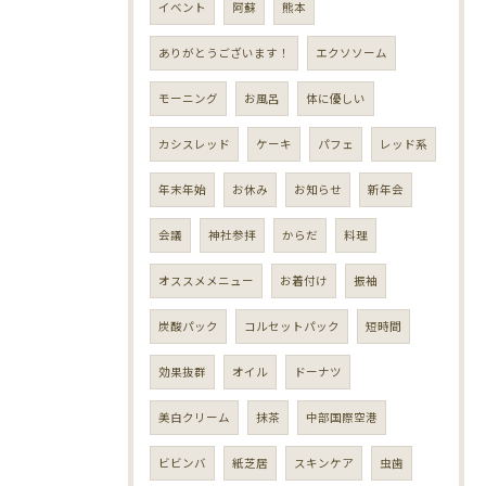
イベント
阿蘇
熊本
ありがとうございます！
エクソソーム
モーニング
お風呂
体に優しい
カシスレッド
ケーキ
パフェ
レッド系
年末年始
お休み
お知らせ
新年会
会議
神社参拝
からだ
料理
オススメメニュー
お着付け
振袖
炭酸パック
コルセットパック
短時間
効果抜群
オイル
ドーナツ
美白クリーム
抹茶
中部国際空港
ビビンバ
紙芝居
スキンケア
虫歯