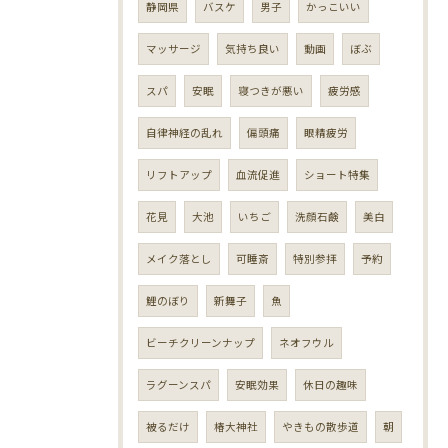
静岡県
バスケ
男子
かっこいい
マッサージ
気持ち良い
動画
ぼぶ
スパ
安眠
寝つきが悪い
疲労感
自律神経の乱れ
偏頭痛
眼精疲労
リフトアップ
血流促進
ショート特集
花見
大池
いちご
洗顔石鹸
美白
メイク落とし
可睡斎
特別参拝
予約
鯉のぼり
新舞子
魚
ビーチクリーンナップ
ネオフウル
ラグーンスパ
安眠効果
休日の趣味
被るだけ
椿大神社
やきもの散歩道
朝