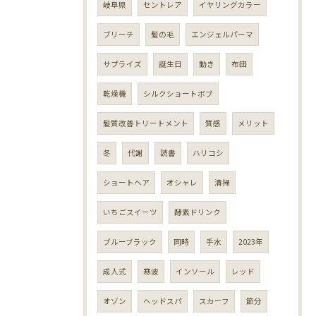
岐阜県
セントレア
イヤリングカラー
ブリーチ
髪の毛
エンジェルパーマ
サプライズ
誕生日
動き
布団
乾燥機
シルクショートボブ
髪質改善トリートメント
質感
メリット
冬
代謝
読書
ハリコシ
ショートヘア
オシャレ
清掃
いちごスイーツ
酵素ドリンク
ブルーブラック
同時
手水
2023年
成人式
寒波
インソール
レッド
オゾン
ヘッドスパ
スカーフ
節分