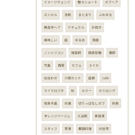
イメージチェンジ
艶々ショート
ボブヘア
エシカル
洗剤
まとまり
ふわゆる
無造作ヘア
ナチュラル
お団子
美味しい
店
ゆるめ
頭皮
ノンシリコン
理容師
国家試験
蒲郡
竹島
西尾
カフェ
スイカ
似合わせ
小顔カット
話題
cafe
マイクロブタ
秋
カラー
セミロング
知多半島
内海
切りっぱなしボブ
秋色
オレンジベージュ
入浴剤
美容液
スタッフ
常滑
韓国料理
刈谷市