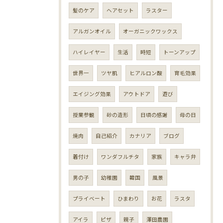
髪のケア
ヘアセット
ラスター
アルガンオイル
オーガニックワックス
ハイレイヤー
生活
時短
トーンアップ
世界一
ツヤ肌
ヒアルロン酸
育毛効果
エイジング効果
アウトドア
遊び
授業参観
砂の造形
日頃の感謝
母の日
焼肉
自己紹介
カナリア
ブログ
着付け
ワンダフルチタ
家族
キャラ弁
男の子
幼稚園
韓国
風景
プライベート
ひまわり
お花
ラスタ
アイラ
ピザ
親子
澤田農園