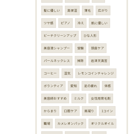
髪に優しい
高保湿
薄毛
広がり
ツヤ感
ピアノ
冷え
肌に優しい
ビーチクリーンアップ
ひな人形
美容液シャンプー
受験
頭皮ケア
パールネックレス
掃除
岩津天満宮
コーヒー
湿気
レモンコインチャレンジ
ボランティア
愛知
足の疲れ
体感
美容師おすすめ
ミルク
女性用育毛剤
からまり
口腔ケア
肩凝り
1コイン
職場
カメレオンパック
オリクルオイル