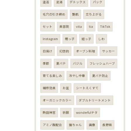
温活
足湯
デトックス
パック
毛穴の引き締め
艶肌
立ち上がる
セット
美容院
vita
tia
TikTok
Instagram
甥っ子
姪っ子
しわ
日焼け
幻想的
オーブン料理
サッカー
季節
夏バテ
バジル
フレッシュハーブ
育てる楽しみ
冷やし中華
夏バテ防止
補修効果
お盆
シートえくすて
オーガニックカラー
ダブルトリートメント
熱田神宮
祈願
wonderfulチタ
アミノ酸配合
猫ちゃん
画像
長野県