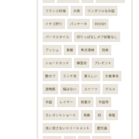
フランス料理
大阪
ワンダフルなお店
イチゴ狩り
パンケーキ
REVISH
パーマスタイル
切りっぱなしボブ前髪なし
アッシュ
素敵
重点清掃
効果
ショートカット
練習会
プレゼント
艶ボブ
ランチ会
夏らしい
お食事会
透明感
結ばない
スイーツ
グルメ
半田
レイヤー
和菓子
半田市
エレガントショート
和食
初
美髪
洗い流さないトリートメント
鹿児島