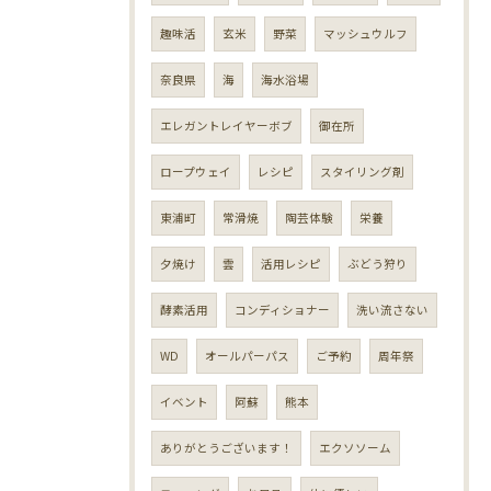
趣味活
玄米
野菜
マッシュウルフ
奈良県
海
海水浴場
エレガントレイヤーボブ
御在所
ロープウェイ
レシピ
スタイリング剤
東浦町
常滑焼
陶芸体験
栄養
夕焼け
雲
活用レシピ
ぶどう狩り
酵素活用
コンディショナー
洗い流さない
WD
オールパーパス
ご予約
周年祭
イベント
阿蘇
熊本
ありがとうございます！
エクソソーム