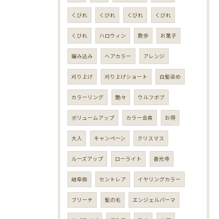
くびれ
くびれ
くびれ
くびれ
くびれ
ハロウィン
散歩
お菓子
編み込み
ヘアカラー
アレンジ
刈り上げ
刈り上げショート
白髪染め
カラーリング
艶々
ウルフボブ
ボリュームアップ
カラー会員
お得
大人
キャンペーン
クリスマス
ルーズアップ
ローライト
善光寺
岐阜県
セントレア
イヤリングカラー
ブリーチ
髪の毛
エンジェルパーマ