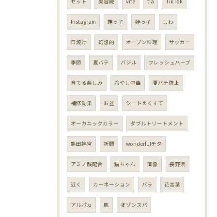
セット
美容院
vita
tia
TikTok
Instagram
甥っ子
姪っ子
しわ
日焼け
幻想的
オーブン料理
サッカー
季節
夏バテ
バジル
フレッシュハーブ
育てる楽しみ
冷やし中華
夏バテ防止
補修効果
お盆
シートえくすて
オーガニックカラー
ダブルトリートメント
熱田神宮
祈願
wonderfulチタ
アミノ酸配合
猫ちゃん
画像
長野県
近く
カーネーション
バラ
花言葉
アルパカ
肌
オゾンスパ