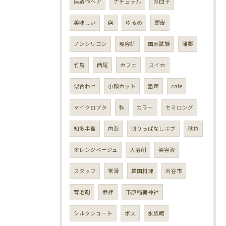
無造作ヘア
ナチュラル
お団子
美味しい
店
ゆるめ
頭皮
ノンシリコン
理容師
国家試験
蒲郡
竹島
西尾
カフェ
スイカ
似合わせ
小顔カット
話題
cafe
マイクロブタ
秋
カラー
セミロング
知多半島
内海
切りっぱなしボブ
秋色
オレンジベージュ
入浴剤
美容液
スタッフ
常滑
韓国料理
刈谷市
育毛剤
参拝
市原稲荷神社
シルクショート
ボス
水族館