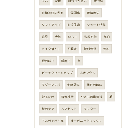
スパ
安眠
寝つきが悪い
疲労感
自律神経の乱れ
偏頭痛
眼精疲労
リフトアップ
血流促進
ショート特集
花見
大池
いちご
洗顔石鹸
美白
メイク落とし
可睡斎
特別参拝
予約
鯉のぼり
新舞子
魚
ビーチクリーンナップ
ネオフウル
ラグーンスパ
安眠効果
休日の趣味
被るだけ
椿大神社
やきもの散歩道
朝
髪のケア
ヘアセット
ラスター
アルガンオイル
オーガニックワックス