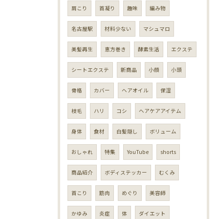
肩こり
首凝り
趣味
編み物
名古屋駅
材料少ない
マシュマロ
美髪再生
恵方巻き
酵素生活
エクステ
シートエクステ
新商品
小顔
小頭
骨格
カバー
ヘアオイル
保湿
枝毛
ハリ
コシ
ヘアケアアイテム
身体
食材
白髪隠し
ボリューム
おしゃれ
特集
YouTube
shorts
商品紹介
ボディステッカー
むくみ
首こり
筋肉
めぐり
美容師
かゆみ
炎症
体
ダイエット