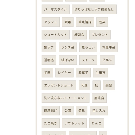
パーマスタイル
切りっぱなしボブ前髪なし
アッシュ
素敵
重点清掃
効果
ショートカット
練習会
プレゼント
艶ボブ
ランチ会
夏らしい
お食事会
透明感
結ばない
スイーツ
グルメ
半田
レイヤー
和菓子
半田市
エレガントショート
和食
初
美髪
洗い流さないトリートメント
鹿児島
薩摩揚げ
公園
遊具
差し入れ
たこ焼き
アウトレット
りんご