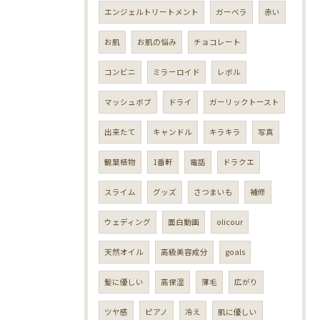
エンジェルトリートメント
ガーベラ
赤い
お肌
お肌の悩み
チョコレート
コンビニ
ミラーロイド
レボル
マッシュボブ
ドライ
ガーリックトースト
出来たて
キャンドル
キラキラ
写真
観葉植物
1番軒
電話
ドラクエ
スライム
グッズ
さつまいも
補修
ウェディング
面白動画
olicour
天然オイル
高級美容成分
goals
髪に優しい
高保湿
薄毛
広がり
ツヤ感
ピアノ
冷え
肌に優しい