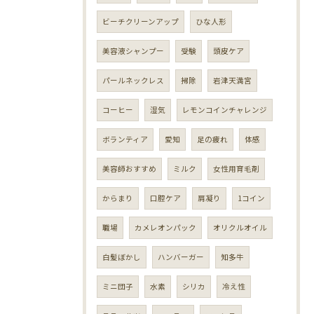
ビーチクリーンアップ
ひな人形
美容液シャンプー
受験
頭皮ケア
パールネックレス
掃除
岩津天満宮
コーヒー
湿気
レモンコインチャレンジ
ボランティア
愛知
足の疲れ
体感
美容師おすすめ
ミルク
女性用育毛剤
からまり
口腔ケア
肩凝り
1コイン
職場
カメレオンパック
オリクルオイル
白髪ぼかし
ハンバーガー
知多牛
ミニ団子
水素
シリカ
冷え性