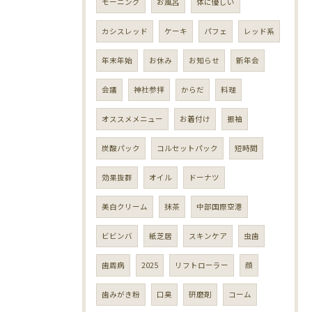
モーニング
お風呂
体に優しい
カシスレッド
ケーキ
パフェ
レッド系
年末年始
お休み
お知らせ
新年会
会議
神社参拝
からだ
料理
オススメメニュー
お着付け
振袖
炭酸パック
コルセットパック
短時間
効果抜群
オイル
ドーナツ
美白クリーム
抹茶
中部国際空港
ビビンバ
紙芝居
スキンケア
虫歯
歯周病
2025
リフトローラー
顔
歯みがき粉
口臭
研磨剤
コーム