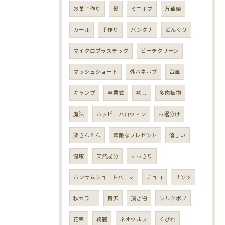
お菓子作り
髪
ミニボブ
万華鏡
カール
手作り
バンダナ
どんぐり
マイクロプラスチック
ビーチクリーン
マッシュショート
外ハネボブ
台風
キャンプ
卒業式
癒し
多肉植物
魔法
ハッピーハロウィン
お裾分け
栗きんとん
素敵なプレゼント
優しい
健康
天然成分
すっきり
ハンサムショートパーマ
チョコ
リンツ
秋カラー
贅沢
頂き物
シルクボブ
花束
綺麗
ネオウルフ
くびれ