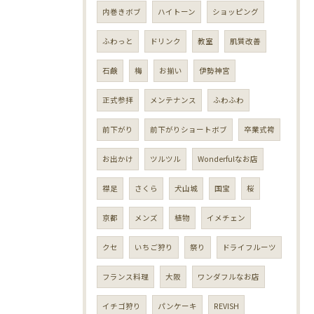
内巻きボブ
ハイトーン
ショッピング
ふわっと
ドリンク
教室
肌質改善
石鹸
梅
お揃い
伊勢神宮
正式参拝
メンテナンス
ふわふわ
前下がり
前下がりショートボブ
卒業式袴
お出かけ
ツルツル
Wonderfulなお店
襟足
さくら
犬山城
国宝
桜
京都
メンズ
植物
イメチェン
クセ
いちご狩り
祭り
ドライフルーツ
フランス料理
大阪
ワンダフルなお店
イチゴ狩り
パンケーキ
REVISH