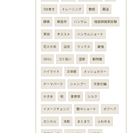
5分巻き
トレーニング
艶感
腸活
酵素
無造作
ハンサム
理容師国家試験
実技
オススメ
ハンサムショート
花火大会
浴衣
ワックス
最強
SDGs
ゴミ拾い
湿度
動物園
ハイライト
立体感
メッシュカラー
テーマパーク
シャンプー
天使の輪
かき氷
旬
夏野菜
シルク
イメージチェンジ
艶々ショート
ボブヘア
エシカル
洗剤
まとまり
ふわゆる