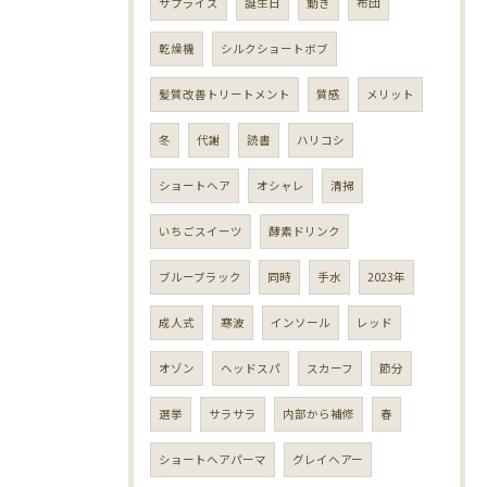
サプライズ
誕生日
動き
布団
乾燥機
シルクショートボブ
髪質改善トリートメント
質感
メリット
冬
代謝
読書
ハリコシ
ショートヘア
オシャレ
清掃
いちごスイーツ
酵素ドリンク
ブルーブラック
同時
手水
2023年
成人式
寒波
インソール
レッド
オゾン
ヘッドスパ
スカーフ
節分
選挙
サラサラ
内部から補修
春
ショートヘアパーマ
グレイヘアー