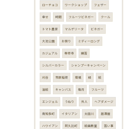
ローチョコ
ワークショップ
フェザー
幸せ
時間
フルーツビネガー
クール
トマト農家
マルゲリータ
ビネガー
大池公園
お祭り
ミディーロング
カジュアル
専修寺
練習
シルバーカラー
シャンプーキャンペーン
刈谷
市原稲荷
環境
緑
絵
油絵
キャンバス
毎月
フルーツ
エンジェル
うねり
外人
ヘアダメージ
南知多町
イタリアン
太田川
居酒屋
ハワイアン
阿久比町
絵画教室
習い事