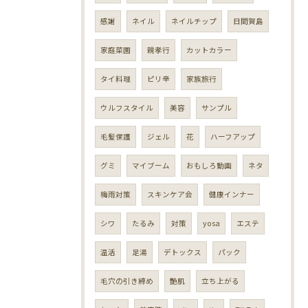
感謝
ネイル
ネイルチップ
日間賀島
家庭菜園
親孝行
カットカラー
タイ料理
ピリ辛
家族旅行
ウルフスタイル
美容
サンプル
毛髪保護
ジェル
花
ハーフアップ
グミ
マイブーム
おもしろ動画
ネタ
梅雨対策
スキンケア会
健康インナー
シワ
たるみ
対策
yosa
エステ
温活
足湯
デトックス
パック
毛穴の引き締め
艶肌
立ち上がる