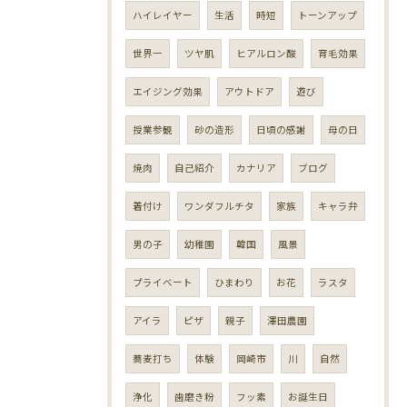
ハイレイヤー
生活
時短
トーンアップ
世界一
ツヤ肌
ヒアルロン酸
育毛効果
エイジング効果
アウトドア
遊び
授業参観
砂の造形
日頃の感謝
母の日
焼肉
自己紹介
カナリア
ブログ
着付け
ワンダフルチタ
家族
キャラ弁
男の子
幼稚園
韓国
風景
プライベート
ひまわり
お花
ラスタ
アイラ
ピザ
親子
澤田農園
蕎麦打ち
体験
岡崎市
川
自然
浄化
歯磨き粉
フッ素
お誕生日