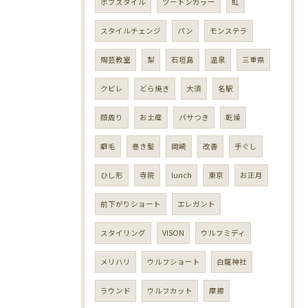
ボブスタイル
ツートンカラー
虹
スタイルチェンジ
パン
モンステラ
陶芸教室
梨
石垣島
温泉
三重県
クビレ
どら焼き
大須
名駅
顔周り
お土産
パサつき
乾燥
癖毛
巻き髪
岡崎
改善
手ぐし
ひし形
寺院
lunch
東京
お正月
前下がりショート
エレガント
スタイリング
VISON
ウルフミディ
メリハリ
ウルフショート
白龍神社
ラウンド
ウルフカット
摩擦