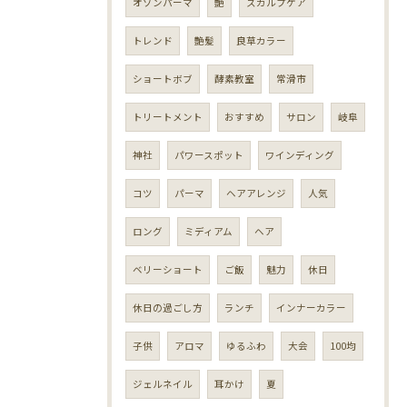
オゾンパーマ
艶
スカルプケア
トレンド
艶髪
良草カラー
ショートボブ
酵素教室
常滑市
トリートメント
おすすめ
サロン
岐阜
神社
パワースポット
ワインディング
コツ
パーマ
ヘアアレンジ
人気
ロング
ミディアム
ヘア
ベリーショート
ご飯
魅力
休日
休日の過ごし方
ランチ
インナーカラー
子供
アロマ
ゆるふわ
大会
100均
ジェルネイル
耳かけ
夏