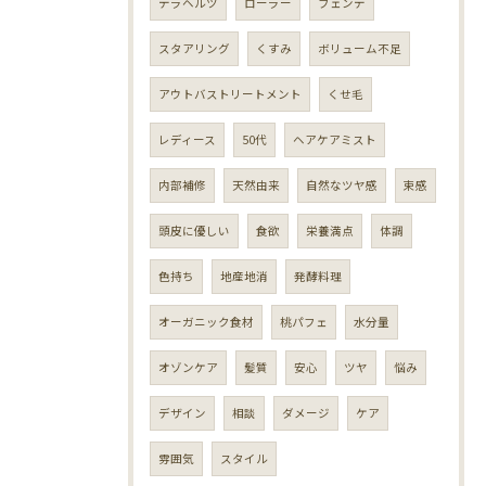
テラヘルツ
ローラー
フェンテ
スタアリング
くすみ
ボリューム不足
アウトバストリートメント
くせ毛
レディース
50代
ヘアケアミスト
内部補修
天然由来
自然なツヤ感
束感
頭皮に優しい
食欲
栄養満点
体調
色持ち
地産地消
発酵料理
オーガニック食材
桃パフェ
水分量
オゾンケア
髪質
安心
ツヤ
悩み
デザイン
相談
ダメージ
ケア
雰囲気
スタイル