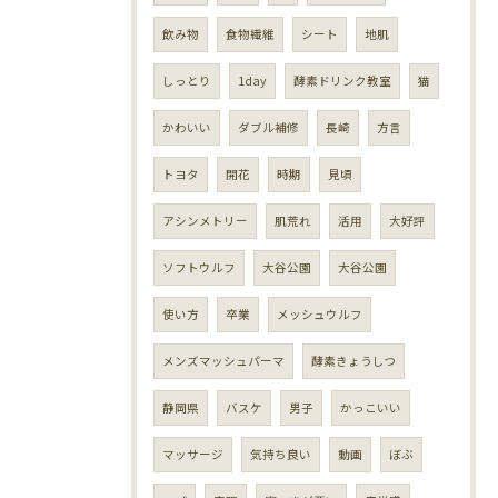
飲み物
食物繊維
シート
地肌
しっとり
1day
酵素ドリンク教室
猫
かわいい
ダブル補修
長崎
方言
トヨタ
開花
時期
見頃
アシンメトリー
肌荒れ
活用
大好評
ソフトウルフ
大谷公園
大谷公園
使い方
卒業
メッシュウルフ
メンズマッシュパーマ
酵素きょうしつ
静岡県
バスケ
男子
かっこいい
マッサージ
気持ち良い
動画
ぼぶ