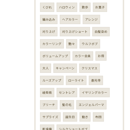
くびれ
ハロウィン
散歩
お菓子
編み込み
ヘアカラー
アレンジ
刈り上げ
刈り上げショート
白髪染め
カラーリング
艶々
ウルフボブ
ボリュームアップ
カラー会員
お得
大人
キャンペーン
クリスマス
ルーズアップ
ローライト
善光寺
岐阜県
セントレア
イヤリングカラー
ブリーチ
髪の毛
エンジェルパーマ
サプライズ
誕生日
動き
布団
乾燥機
シルクショートボブ