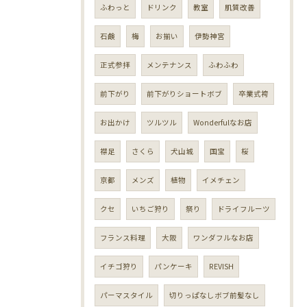
ふわっと
ドリンク
教室
肌質改善
石鹸
梅
お揃い
伊勢神宮
正式参拝
メンテナンス
ふわふわ
前下がり
前下がりショートボブ
卒業式袴
お出かけ
ツルツル
Wonderfulなお店
襟足
さくら
犬山城
国宝
桜
京都
メンズ
植物
イメチェン
クセ
いちご狩り
祭り
ドライフルーツ
フランス料理
大阪
ワンダフルなお店
イチゴ狩り
パンケーキ
REVISH
パーマスタイル
切りっぱなしボブ前髪なし