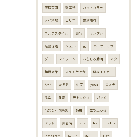
家庭菜園
親孝行
カットカラー
タイ料理
ピリ辛
家族旅行
ウルフスタイル
美容
サンプル
毛髪保護
ジェル
花
ハーフアップ
グミ
マイブーム
おもしろ動画
ネタ
梅雨対策
スキンケア会
健康インナー
シワ
たるみ
対策
yosa
エステ
温活
足湯
デトックス
パック
毛穴の引き締め
艶肌
立ち上がる
セット
美容院
vita
tia
TikTok
Instagram
甥っ子
姪っ子
しわ