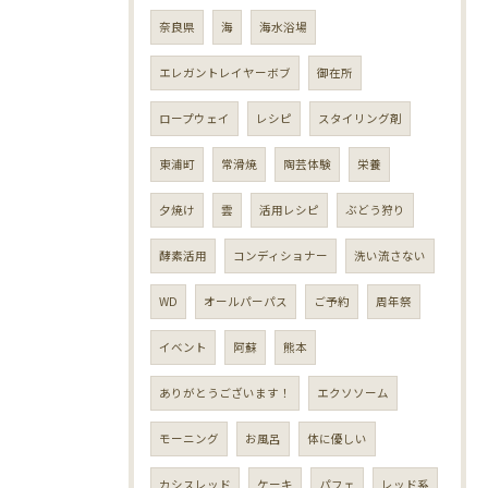
奈良県
海
海水浴場
エレガントレイヤーボブ
御在所
ロープウェイ
レシピ
スタイリング剤
東浦町
常滑焼
陶芸体験
栄養
夕焼け
雲
活用レシピ
ぶどう狩り
酵素活用
コンディショナー
洗い流さない
WD
オールパーパス
ご予約
周年祭
イベント
阿蘇
熊本
ありがとうございます！
エクソソーム
モーニング
お風呂
体に優しい
カシスレッド
ケーキ
パフェ
レッド系