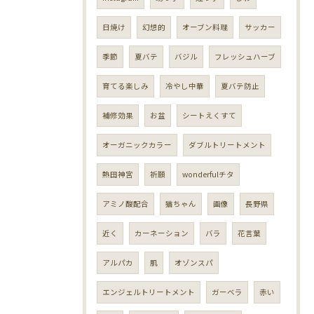
日焼け
幻想的
オーブン料理
サッカー
季節
夏バテ
バジル
フレッシュハーブ
育てる楽しみ
冷やし中華
夏バテ防止
補修効果
お盆
シートえくすて
オーガニックカラー
ダブルトリートメント
熱田神宮
祈願
wonderfulチタ
アミノ酸配合
猫ちゃん
画像
長野県
近く
カーネーション
バラ
花言葉
アルパカ
肌
オゾンスパ
エンジェルトリートメント
ガーベラ
赤い