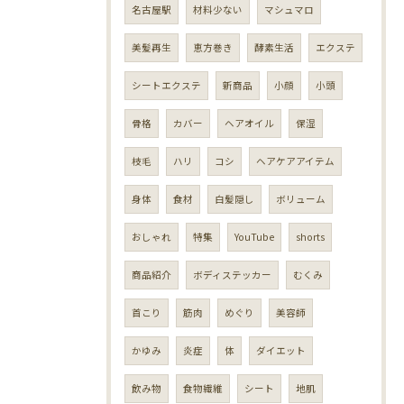
名古屋駅
材料少ない
マシュマロ
美髪再生
恵方巻き
酵素生活
エクステ
シートエクステ
新商品
小顔
小頭
骨格
カバー
ヘアオイル
保湿
枝毛
ハリ
コシ
ヘアケアアイテム
身体
食材
白髪隠し
ボリューム
おしゃれ
特集
YouTube
shorts
商品紹介
ボディステッカー
むくみ
首こり
筋肉
めぐり
美容師
かゆみ
炎症
体
ダイエット
飲み物
食物繊維
シート
地肌