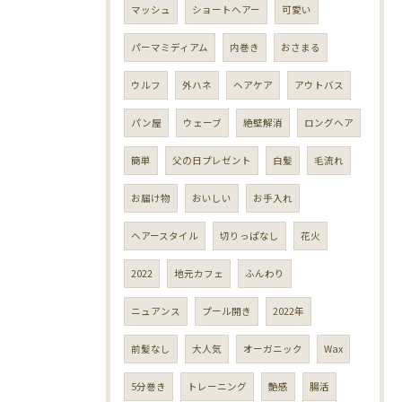
マッシュ
ショートヘアー
可愛い
パーマミディアム
内巻き
おさまる
ウルフ
外ハネ
ヘアケア
アウトバス
パン屋
ウェーブ
絶壁解消
ロングヘア
簡単
父の日プレゼント
白髪
毛流れ
お届け物
おいしい
お手入れ
ヘアースタイル
切りっぱなし
花火
2022
地元カフェ
ふんわり
ニュアンス
プール開き
2022年
前髪なし
大人気
オーガニック
Wax
5分巻き
トレーニング
艶感
腸活