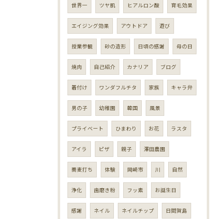
世界一
ツヤ肌
ヒアルロン酸
育毛効果
エイジング効果
アウトドア
遊び
授業参観
砂の造形
日頃の感謝
母の日
焼肉
自己紹介
カナリア
ブログ
着付け
ワンダフルチタ
家族
キャラ弁
男の子
幼稚園
韓国
風景
プライベート
ひまわり
お花
ラスタ
アイラ
ピザ
親子
澤田農園
蕎麦打ち
体験
岡崎市
川
自然
浄化
歯磨き粉
フッ素
お誕生日
感謝
ネイル
ネイルチップ
日間賀島