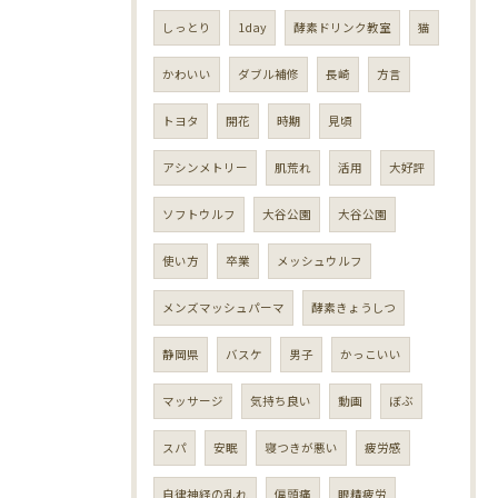
しっとり
1day
酵素ドリンク教室
猫
かわいい
ダブル補修
長崎
方言
トヨタ
開花
時期
見頃
アシンメトリー
肌荒れ
活用
大好評
ソフトウルフ
大谷公園
大谷公園
使い方
卒業
メッシュウルフ
メンズマッシュパーマ
酵素きょうしつ
静岡県
バスケ
男子
かっこいい
マッサージ
気持ち良い
動画
ぼぶ
スパ
安眠
寝つきが悪い
疲労感
自律神経の乱れ
偏頭痛
眼精疲労