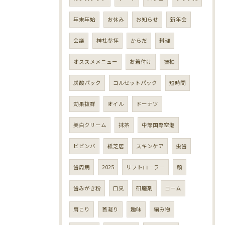
年末年始
お休み
お知らせ
新年会
会議
神社参拝
からだ
料理
オススメメニュー
お着付け
振袖
炭酸パック
コルセットパック
短時間
効果抜群
オイル
ドーナツ
美白クリーム
抹茶
中部国際空港
ビビンバ
紙芝居
スキンケア
虫歯
歯周病
2025
リフトローラー
顔
歯みがき粉
口臭
研磨剤
コーム
肩こり
首凝り
趣味
編み物