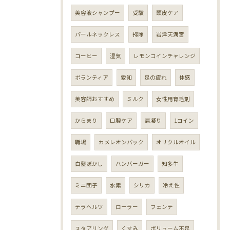
美容液シャンプー
受験
頭皮ケア
パールネックレス
掃除
岩津天満宮
コーヒー
湿気
レモンコインチャレンジ
ボランティア
愛知
足の疲れ
体感
美容師おすすめ
ミルク
女性用育毛剤
からまり
口腔ケア
肩凝り
1コイン
職場
カメレオンパック
オリクルオイル
白髪ぼかし
ハンバーガー
知多牛
ミニ団子
水素
シリカ
冷え性
テラヘルツ
ローラー
フェンテ
スタアリング
くすみ
ボリューム不足