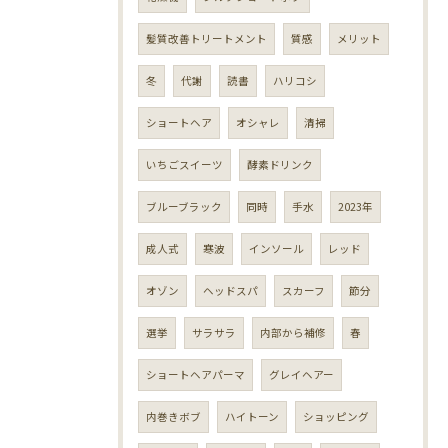
髪質改善トリートメント
質感
メリット
冬
代謝
読書
ハリコシ
ショートヘア
オシャレ
清掃
いちごスイーツ
酵素ドリンク
ブルーブラック
同時
手水
2023年
成人式
寒波
インソール
レッド
オゾン
ヘッドスパ
スカーフ
節分
選挙
サラサラ
内部から補修
春
ショートヘアパーマ
グレイヘアー
内巻きボブ
ハイトーン
ショッピング