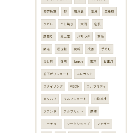
陶芸教室
梨
石垣島
温泉
三重県
クビレ
どら焼き
大須
名駅
顔周り
お土産
パサつき
乾燥
癖毛
巻き髪
岡崎
改善
手ぐし
ひし形
寺院
lunch
東京
お正月
前下がりショート
エレガント
スタイリング
VISON
ウルフミディ
メリハリ
ウルフショート
白龍神社
ラウンド
ウルフカット
摩擦
ローチョコ
ワークショップ
フェザー