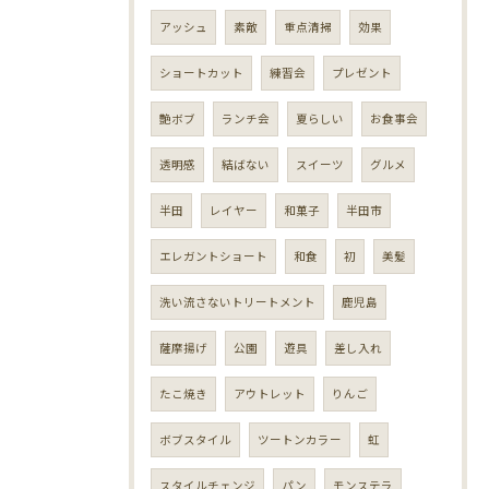
アッシュ
素敵
重点清掃
効果
ショートカット
練習会
プレゼント
艶ボブ
ランチ会
夏らしい
お食事会
透明感
結ばない
スイーツ
グルメ
半田
レイヤー
和菓子
半田市
エレガントショート
和食
初
美髪
洗い流さないトリートメント
鹿児島
薩摩揚げ
公園
遊具
差し入れ
たこ焼き
アウトレット
りんご
ボブスタイル
ツートンカラー
虹
スタイルチェンジ
パン
モンステラ