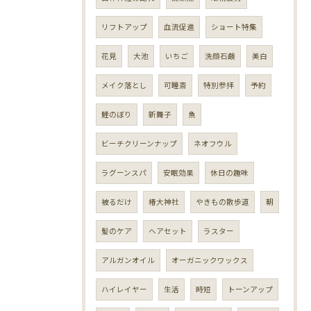
リフトアップ
血流促進
ショート特集
花見
大池
いちご
洗顔石鹸
美白
メイク落とし
可睡斎
特別参拝
予約
鯉のぼり
新舞子
魚
ビーチクリーンナップ
ネオフウル
ラグーンスパ
安眠効果
休日の趣味
被るだけ
椿大神社
やきもの散歩道
朝
髪のケア
ヘアセット
ラスター
アルガンオイル
オーガニックワックス
ハイレイヤー
生活
時短
トーンアップ