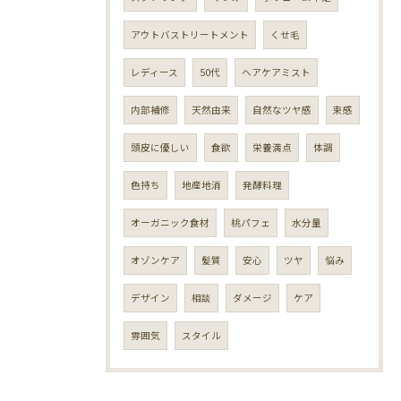
アウトバストリートメント
くせ毛
レディース
50代
ヘアケアミスト
内部補修
天然由来
自然なツヤ感
束感
頭皮に優しい
食欲
栄養満点
体調
色持ち
地産地消
発酵料理
オーガニック食材
桃パフェ
水分量
オゾンケア
髪質
安心
ツヤ
悩み
デザイン
相談
ダメージ
ケア
雰囲気
スタイル