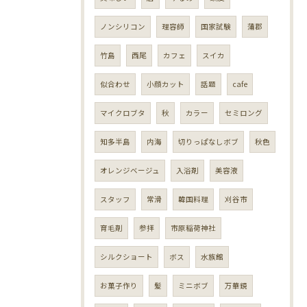
ノンシリコン
理容師
国家試験
蒲郡
竹島
西尾
カフェ
スイカ
似合わせ
小顔カット
話題
cafe
マイクロブタ
秋
カラー
セミロング
知多半島
内海
切りっぱなしボブ
秋色
オレンジベージュ
入浴剤
美容液
スタッフ
常滑
韓国料理
刈谷市
育毛剤
参拝
市原稲荷神社
シルクショート
ボス
水族館
お菓子作り
髪
ミニボブ
万華鏡