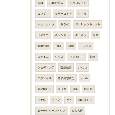
お肌
お肌の悩み
チョコレート
コンビニ
ミラーロイド
レボル
マッシュボブ
ドライ
ガーリックトースト
出来たて
キャンドル
キラキラ
写真
観葉植物
1番軒
電話
ドラクエ
スライム
グッズ
さつまいも
補修
ウェディング
面白動画
olicour
天然オイル
高級美容成分
goals
髪に優しい
高保湿
薄毛
広がり
ツヤ感
ピアノ
冷え
肌に優しい
ビーチクリーンアップ
ひな人形