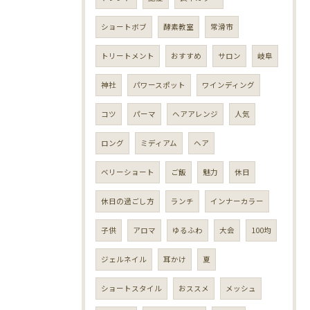
ショートボブ
酵素教室
常滑市
トリートメント
おすすめ
サロン
岐阜
神社
パワースポット
ワインディング
コツ
パーマ
ヘアアレンジ
人気
ロング
ミディアム
ヘア
ベリーショート
ご飯
魅力
休日
休日の過ごし方
ランチ
インナーカラー
子供
アロマ
ゆるふわ
大会
100均
ジェルネイル
耳かけ
夏
ショートスタイル
おススメ
メッシュ