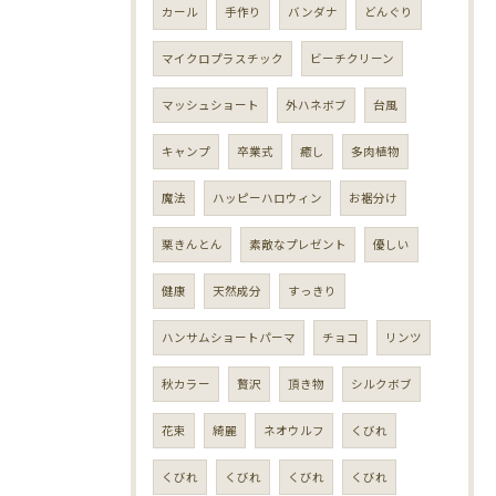
カール
手作り
バンダナ
どんぐり
マイクロプラスチック
ビーチクリーン
マッシュショート
外ハネボブ
台風
キャンプ
卒業式
癒し
多肉植物
魔法
ハッピーハロウィン
お裾分け
栗きんとん
素敵なプレゼント
優しい
健康
天然成分
すっきり
ハンサムショートパーマ
チョコ
リンツ
秋カラー
贅沢
頂き物
シルクボブ
花束
綺麗
ネオウルフ
くびれ
くびれ
くびれ
くびれ
くびれ