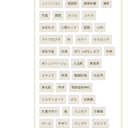
ノンシリコン
理容師
国家試験
蒲郡
竹島
西尾
カフェ
スイカ
似合わせ
小顔カット
話題
cafe
マイクロブタ
秋
カラー
セミロング
知多半島
内海
切りっぱなしボブ
秋色
オレンジベージュ
入浴剤
美容液
スタッフ
常滑
韓国料理
刈谷市
育毛剤
参拝
市原稲荷神社
シルクショート
ボス
水族館
お菓子作り
髪
ミニボブ
万華鏡
カール
手作り
バンダナ
どんぐり