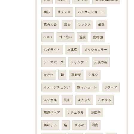
実技
オススメ
ハンサムショート
花火大会
浴衣
ワックス
最強
SDGs
ゴミ拾い
湿度
動物園
ハイライト
立体感
メッシュカラー
テーマパーク
シャンプー
天使の輪
かき氷
旬
夏野菜
シルク
イメージチェンジ
艶々ショート
ボブヘア
エシカル
洗剤
まとまり
ふわゆる
無造作ヘア
ナチュラル
お団子
美味しい
店
ゆるめ
頭皮