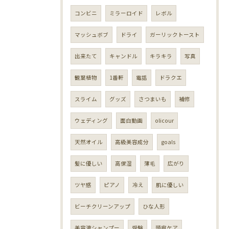
コンビニ
ミラーロイド
レボル
マッシュボブ
ドライ
ガーリックトースト
出来たて
キャンドル
キラキラ
写真
観葉植物
1番軒
電話
ドラクエ
スライム
グッズ
さつまいも
補修
ウェディング
面白動画
olicour
天然オイル
高級美容成分
goals
髪に優しい
高保湿
薄毛
広がり
ツヤ感
ピアノ
冷え
肌に優しい
ビーチクリーンアップ
ひな人形
美容液シャンプー
受験
頭皮ケア