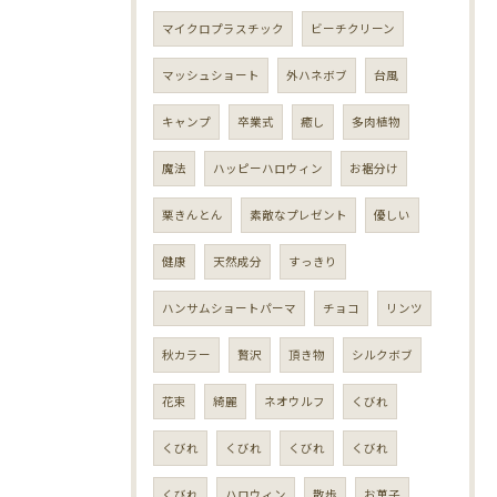
マイクロプラスチック
ビーチクリーン
マッシュショート
外ハネボブ
台風
キャンプ
卒業式
癒し
多肉植物
魔法
ハッピーハロウィン
お裾分け
栗きんとん
素敵なプレゼント
優しい
健康
天然成分
すっきり
ハンサムショートパーマ
チョコ
リンツ
秋カラー
贅沢
頂き物
シルクボブ
花束
綺麗
ネオウルフ
くびれ
くびれ
くびれ
くびれ
くびれ
くびれ
ハロウィン
散歩
お菓子