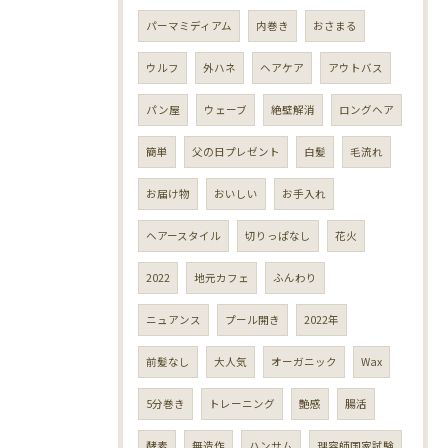
パーマミディアム
内巻き
おさまる
ウルフ
外ハネ
ヘアケア
アウトバス
パン屋
ウェーブ
絶壁解消
ロングヘア
簡単
父の日プレゼント
白髪
毛流れ
お届け物
おいしい
お手入れ
ヘアースタイル
切りっぱなし
花火
2022
地元カフェ
ふんわり
ニュアンス
プール開き
2022年
前髪なし
大人気
オーガニック
Wax
5分巻き
トレーニング
艶感
腸活
酵素
無造作
ハンサム
理容師国家試験