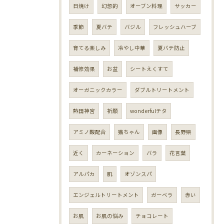
日焼け
幻想的
オーブン料理
サッカー
季節
夏バテ
バジル
フレッシュハーブ
育てる楽しみ
冷やし中華
夏バテ防止
補修効果
お盆
シートえくすて
オーガニックカラー
ダブルトリートメント
熱田神宮
祈願
wonderfulチタ
アミノ酸配合
猫ちゃん
画像
長野県
近く
カーネーション
バラ
花言葉
アルパカ
肌
オゾンスパ
エンジェルトリートメント
ガーベラ
赤い
お肌
お肌の悩み
チョコレート