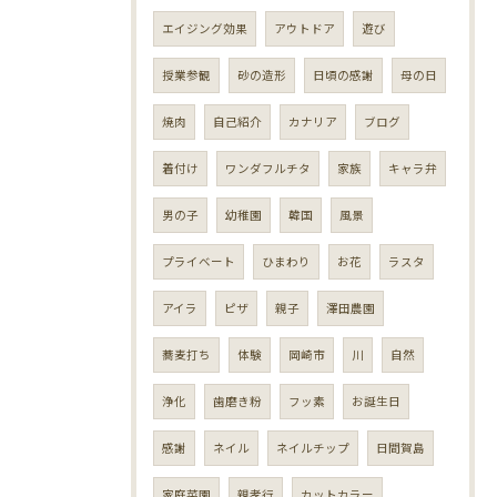
エイジング効果
アウトドア
遊び
授業参観
砂の造形
日頃の感謝
母の日
焼肉
自己紹介
カナリア
ブログ
着付け
ワンダフルチタ
家族
キャラ弁
男の子
幼稚園
韓国
風景
プライベート
ひまわり
お花
ラスタ
アイラ
ピザ
親子
澤田農園
蕎麦打ち
体験
岡崎市
川
自然
浄化
歯磨き粉
フッ素
お誕生日
感謝
ネイル
ネイルチップ
日間賀島
家庭菜園
親孝行
カットカラー