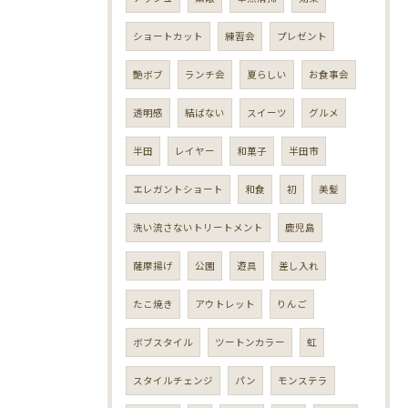
ショートカット
練習会
プレゼント
艶ボブ
ランチ会
夏らしい
お食事会
透明感
結ばない
スイーツ
グルメ
半田
レイヤー
和菓子
半田市
エレガントショート
和食
初
美髪
洗い流さないトリートメント
鹿児島
薩摩揚げ
公園
遊具
差し入れ
たこ焼き
アウトレット
りんご
ボブスタイル
ツートンカラー
虹
スタイルチェンジ
パン
モンステラ