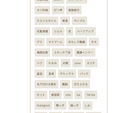
タイ料理
ピリ辛
家族旅行
ウルフスタイル
美容
サンプル
毛髪保護
ジェル
花
ハーフアップ
グミ
マイブーム
おもしろ動画
ネタ
梅雨対策
スキンケア会
健康インナー
シワ
たるみ
対策
yosa
エステ
温活
足湯
デトックス
パック
毛穴の引き締め
艶肌
立ち上がる
セット
美容院
vita
tia
TikTok
Instagram
甥っ子
姪っ子
しわ