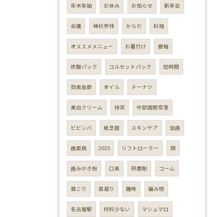
年末年始
お休み
お知らせ
新年会
会議
神社参拝
からだ
料理
オススメメニュー
お着付け
振袖
炭酸パック
コルセットパック
短時間
効果抜群
オイル
ドーナツ
美白クリーム
抹茶
中部国際空港
ビビンバ
紙芝居
スキンケア
虫歯
歯周病
2025
リフトローラー
顔
歯みがき粉
口臭
研磨剤
コーム
肩こり
首凝り
趣味
編み物
名古屋駅
材料少ない
マシュマロ