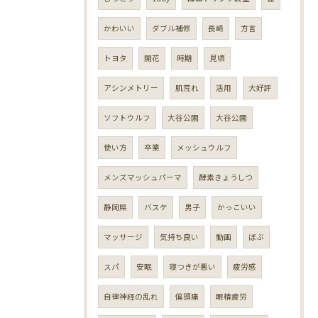
かわいい
ダブル補修
長崎
方言
トヨタ
開花
時期
見頃
アシンメトリー
肌荒れ
活用
大好評
ソフトウルフ
大谷公園
大谷公園
使い方
卒業
メッシュウルフ
メンズマッシュパーマ
酵素きょうしつ
静岡県
バスケ
男子
かっこいい
マッサージ
気持ち良い
動画
ぼぶ
スパ
安眠
寝つきが悪い
疲労感
自律神経の乱れ
偏頭痛
眼精疲労