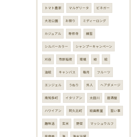
トマト農家
マルゲリータ
ビネガー
大池公園
お祭り
ミディーロング
カジュアル
専修寺
練習
シルバーカラー
シャンプーキャンペーン
刈谷
市原稲荷
環境
緑
絵
油絵
キャンバス
毎月
フルーツ
エンジェル
うねり
外人
ヘアダメージ
南知多町
イタリアン
太田川
居酒屋
ハワイアン
阿久比町
絵画教室
習い事
趣味活
玄米
野菜
マッシュウルフ
奈良県
海
海水浴場