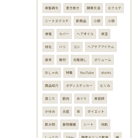
美髪再生
恵方巻き
酵素生活
エクステ
シートエクステ
新商品
小顔
小頭
骨格
カバー
ヘアオイル
保湿
枝毛
ハリ
コシ
ヘアケアアイテム
身体
食材
白髪隠し
ボリューム
おしゃれ
特集
YouTube
shorts
商品紹介
ボディステッカー
むくみ
首こり
筋肉
めぐり
美容師
かゆみ
炎症
体
ダイエット
飲み物
食物繊維
シート
地肌
しっとり
1day
酵素ドリンク教室
猫