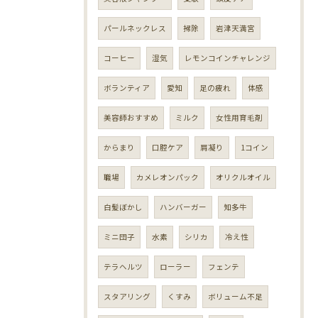
パールネックレス
掃除
岩津天満宮
コーヒー
湿気
レモンコインチャレンジ
ボランティア
愛知
足の疲れ
体感
美容師おすすめ
ミルク
女性用育毛剤
からまり
口腔ケア
肩凝り
1コイン
職場
カメレオンパック
オリクルオイル
白髪ぼかし
ハンバーガー
知多牛
ミニ団子
水素
シリカ
冷え性
テラヘルツ
ローラー
フェンテ
スタアリング
くすみ
ボリューム不足