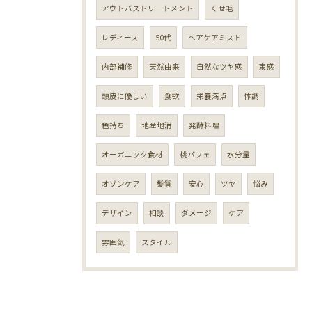
アウトバストリートメント
くせ毛
レディース
50代
ヘアケアミスト
内部補修
天然由来
自然なツヤ感
束感
頭皮に優しい
食欲
栄養満点
体調
色持ち
地産地消
発酵料理
オーガニック食材
桃パフェ
水分量
オゾンケア
髪質
安心
ツヤ
悩み
デザイン
相談
ダメージ
ケア
雰囲気
スタイル