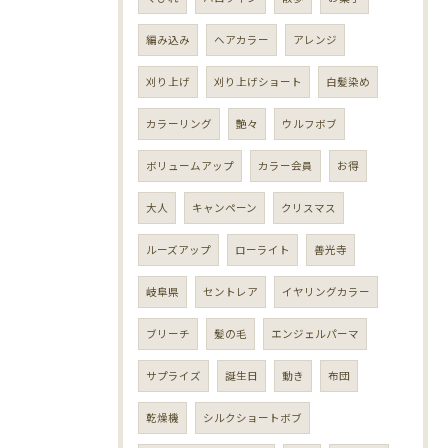
編み込み
ヘアカラー
アレンジ
刈り上げ
刈り上げショート
白髪染め
カラーリング
艶々
ウルフボブ
ボリュームアップ
カラー会員
お得
大人
キャンペーン
クリスマス
ルーズアップ
ローライト
善光寺
岐阜県
セントレア
イヤリングカラー
ブリーチ
髪の毛
エンジェルパーマ
サプライズ
誕生日
動き
布団
乾燥機
シルクショートボブ