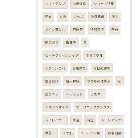
リフトアップ
血流促進
ショート特集
花見
大池
いちご
洗顔石鹸
美白
メイク落とし
可睡斎
特別参拝
予約
鯉のぼり
新舞子
魚
ビーチクリーンナップ
ネオフウル
ラグーンスパ
安眠効果
休日の趣味
被るだけ
椿大神社
やきもの散歩道
朝
髪のケア
ヘアセット
ラスター
アルガンオイル
オーガニックワックス
ハイレイヤー
生活
時短
トーンアップ
世界一
ツヤ肌
ヒアルロン酸
育毛効果