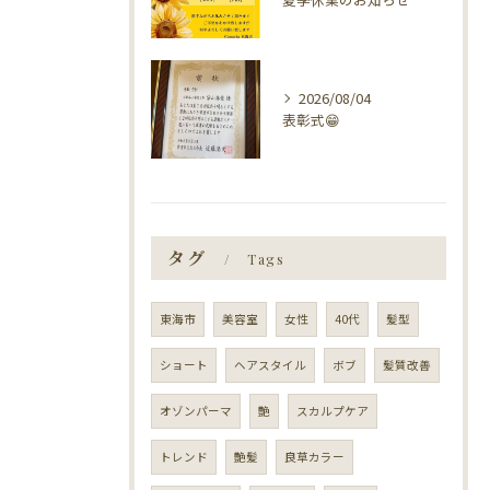
2026/08/04
表彰式😁
タグ
Tags
東海市
美容室
女性
40代
髪型
ショート
ヘアスタイル
ボブ
髪質改善
オゾンパーマ
艶
スカルプケア
トレンド
艶髪
良草カラー