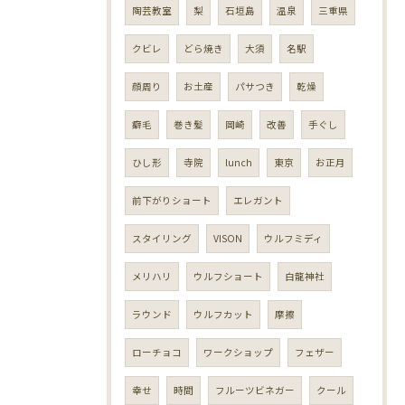
陶芸教室
梨
石垣島
温泉
三重県
クビレ
どら焼き
大須
名駅
顔周り
お土産
パサつき
乾燥
癖毛
巻き髪
岡崎
改善
手ぐし
ひし形
寺院
lunch
東京
お正月
前下がりショート
エレガント
スタイリング
VISON
ウルフミディ
メリハリ
ウルフショート
白龍神社
ラウンド
ウルフカット
摩擦
ローチョコ
ワークショップ
フェザー
幸せ
時間
フルーツビネガー
クール