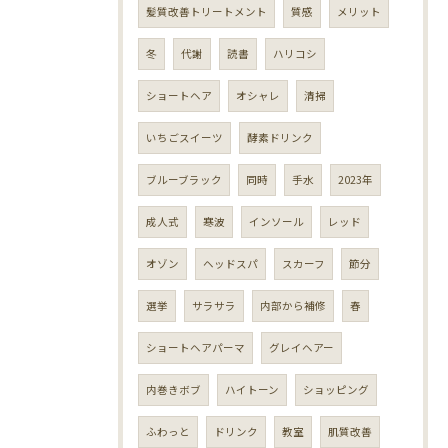
髪質改善トリートメント
質感
メリット
冬
代謝
読書
ハリコシ
ショートヘア
オシャレ
清掃
いちごスイーツ
酵素ドリンク
ブルーブラック
同時
手水
2023年
成人式
寒波
インソール
レッド
オゾン
ヘッドスパ
スカーフ
節分
選挙
サラサラ
内部から補修
春
ショートヘアパーマ
グレイヘアー
内巻きボブ
ハイトーン
ショッピング
ふわっと
ドリンク
教室
肌質改善