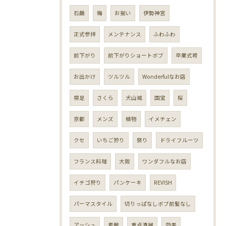
石鹸
梅
お揃い
伊勢神宮
正式参拝
メンテナンス
ふわふわ
前下がり
前下がりショートボブ
卒業式袴
お出かけ
ツルツル
Wonderfulなお店
襟足
さくら
犬山城
国宝
桜
京都
メンズ
植物
イメチェン
クセ
いちご狩り
祭り
ドライフルーツ
フランス料理
大阪
ワンダフルなお店
イチゴ狩り
パンケーキ
REVISH
パーマスタイル
切りっぱなしボブ前髪なし
アッシュ
素敵
重点清掃
効果