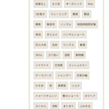
前髪なし
大人気
オーガニック
Wax
5分巻き
トレーニング
艶感
腸活
酵素
無造作
ハンサム
理容師国家試験
実技
オススメ
ハンサムショート
花火大会
浴衣
ワックス
最強
SDGs
ゴミ拾い
湿度
動物園
ハイライト
立体感
メッシュカラー
テーマパーク
シャンプー
天使の輪
かき氷
旬
夏野菜
シルク
イメージチェンジ
艶々ショート
ボブヘア
エシカル
洗剤
まとまり
ふわゆる