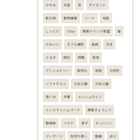
かゆみ
炎症
体
ダイエット
飲み物
食物繊維
シート
地肌
しっとり
1day
酵素ドリンク教室
猫
かわいい
ダブル補修
長崎
方言
トヨタ
開花
時期
見頃
アシンメトリー
肌荒れ
活用
大好評
ソフトウルフ
大谷公園
大谷公園
使い方
卒業
メッシュウルフ
メンズマッシュパーマ
酵素きょうしつ
静岡県
バスケ
男子
かっこいい
マッサージ
気持ち良い
動画
ぼぶ