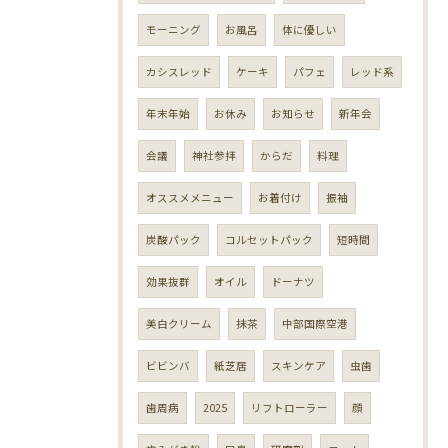
モーニング
お風呂
体に優しい
カシスレッド
ケーキ
パフェ
レッド系
年末年始
お休み
お知らせ
新年会
会議
神社参拝
からだ
料理
オススメメニュー
お着付け
振袖
炭酸パック
コルセットパック
短時間
効果抜群
オイル
ドーナツ
美白クリーム
抹茶
中部国際空港
ビビンバ
紙芝居
スキンケア
虫歯
歯周病
2025
リフトローラー
顔