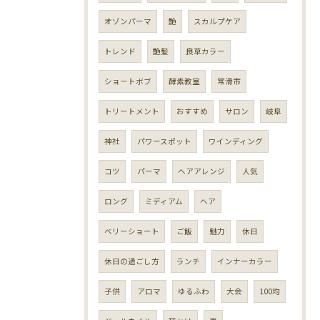
オゾンパーマ
艶
スカルプケア
トレンド
艶髪
良草カラー
ショートボブ
酵素教室
常滑市
トリートメント
おすすめ
サロン
岐阜
神社
パワースポット
ワインディング
コツ
パーマ
ヘアアレンジ
人気
ロング
ミディアム
ヘア
ベリーショート
ご飯
魅力
休日
休日の過ごし方
ランチ
インナーカラー
子供
アロマ
ゆるふわ
大会
100均