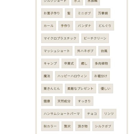
シルクショート
ボス
水族館
お菓子作り
髪
ミニボブ
万華鏡
カール
手作り
バンダナ
どんぐり
マイクロプラスチック
ビーチクリーン
マッシュショート
外ハネボブ
台風
キャンプ
卒業式
癒し
多肉植物
魔法
ハッピーハロウィン
お裾分け
栗きんとん
素敵なプレゼント
優しい
健康
天然成分
すっきり
ハンサムショートパーマ
チョコ
リンツ
秋カラー
贅沢
頂き物
シルクボブ