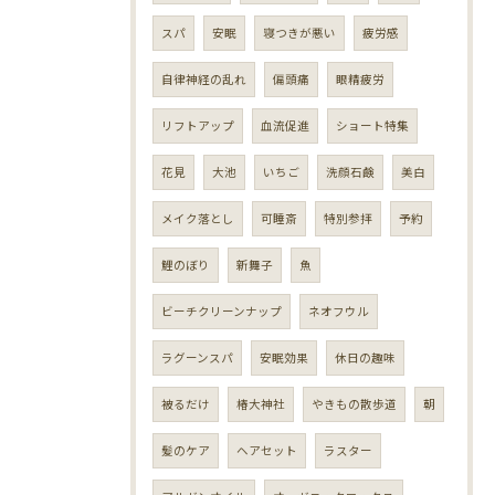
スパ
安眠
寝つきが悪い
疲労感
自律神経の乱れ
偏頭痛
眼精疲労
リフトアップ
血流促進
ショート特集
花見
大池
いちご
洗顔石鹸
美白
メイク落とし
可睡斎
特別参拝
予約
鯉のぼり
新舞子
魚
ビーチクリーンナップ
ネオフウル
ラグーンスパ
安眠効果
休日の趣味
被るだけ
椿大神社
やきもの散歩道
朝
髪のケア
ヘアセット
ラスター