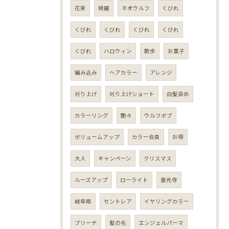
花束
綺麗
ネオウルフ
くびれ
くびれ
くびれ
くびれ
くびれ
くびれ
ハロウィン
散歩
お菓子
編み込み
ヘアカラー
アレンジ
刈り上げ
刈り上げショート
白髪染め
カラーリング
艶々
ウルフボブ
ボリュームアップ
カラー会員
お得
大人
キャンペーン
クリスマス
ルーズアップ
ローライト
善光寺
岐阜県
セントレア
イヤリングカラー
ブリーチ
髪の毛
エンジェルパーマ