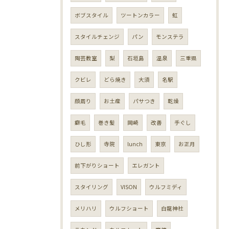
ボブスタイル
ツートンカラー
虹
スタイルチェンジ
パン
モンステラ
陶芸教室
梨
石垣島
温泉
三重県
クビレ
どら焼き
大須
名駅
顔周り
お土産
パサつき
乾燥
癖毛
巻き髪
岡崎
改善
手ぐし
ひし形
寺院
lunch
東京
お正月
前下がりショート
エレガント
スタイリング
VISON
ウルフミディ
メリハリ
ウルフショート
白龍神社