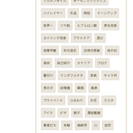
アルガンオイル
オーガニックワックス
ハイレイヤー
生活
時短
トーンアップ
世界一
ツヤ肌
ヒアルロン酸
育毛効果
エイジング効果
アウトドア
遊び
授業参観
砂の造形
日頃の感謝
母の日
焼肉
自己紹介
カナリア
ブログ
着付け
ワンダフルチタ
家族
キャラ弁
男の子
幼稚園
韓国
風景
プライベート
ひまわり
お花
ラスタ
アイラ
ピザ
親子
澤田農園
蕎麦打ち
体験
岡崎市
川
自然