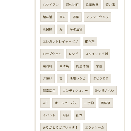
ハワイアン
阿久比町
絵画教室
習い事
趣味活
玄米
野菜
マッシュウルフ
奈良県
海
海水浴場
エレガントレイヤーボブ
御在所
ロープウェイ
レシピ
スタイリング剤
東浦町
常滑焼
陶芸体験
栄養
夕焼け
雲
活用レシピ
ぶどう狩り
酵素活用
コンディショナー
洗い流さない
WD
オールパーパス
ご予約
周年祭
イベント
阿蘇
熊本
ありがとうございます！
エクソソーム