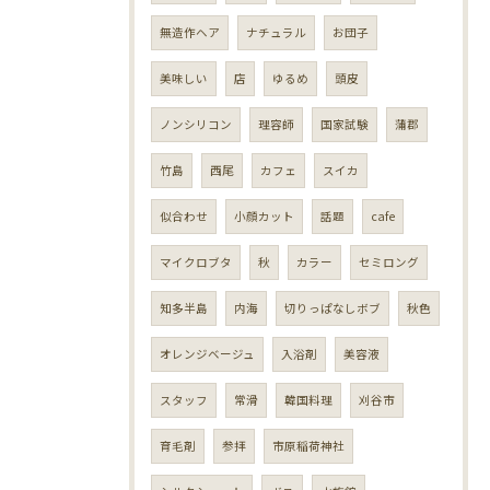
無造作ヘア
ナチュラル
お団子
美味しい
店
ゆるめ
頭皮
ノンシリコン
理容師
国家試験
蒲郡
竹島
西尾
カフェ
スイカ
似合わせ
小顔カット
話題
cafe
マイクロブタ
秋
カラー
セミロング
知多半島
内海
切りっぱなしボブ
秋色
オレンジベージュ
入浴剤
美容液
スタッフ
常滑
韓国料理
刈谷市
育毛剤
参拝
市原稲荷神社