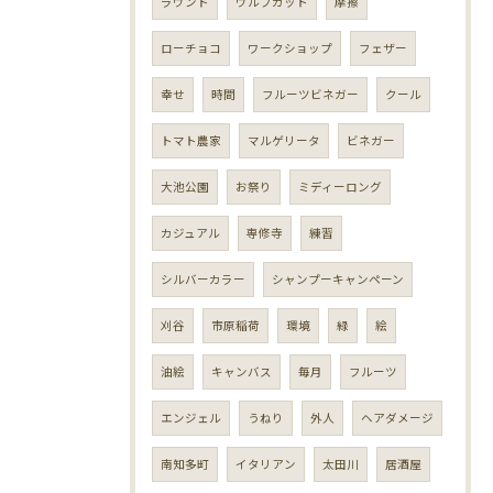
ラウンド
ウルフカット
摩擦
ローチョコ
ワークショップ
フェザー
幸せ
時間
フルーツビネガー
クール
トマト農家
マルゲリータ
ビネガー
大池公園
お祭り
ミディーロング
カジュアル
専修寺
練習
シルバーカラー
シャンプーキャンペーン
刈谷
市原稲荷
環境
緑
絵
油絵
キャンバス
毎月
フルーツ
エンジェル
うねり
外人
ヘアダメージ
南知多町
イタリアン
太田川
居酒屋