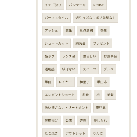
イチゴ狩り
パンケーキ
REVISH
パーマスタイル
切りっぱなしボブ前髪なし
アッシュ
素敵
重点清掃
効果
ショートカット
練習会
プレゼント
艶ボブ
ランチ会
夏らしい
お食事会
透明感
結ばない
スイーツ
グルメ
半田
レイヤー
和菓子
半田市
エレガントショート
和食
初
美髪
洗い流さないトリートメント
鹿児島
薩摩揚げ
公園
遊具
差し入れ
たこ焼き
アウトレット
りんご