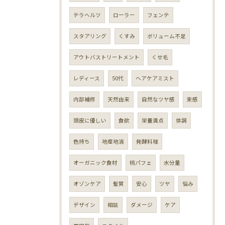
テラヘルツ
ローラー
フェンテ
スタアリング
くすみ
ボリューム不足
アウトバストリートメント
くせ毛
レディース
50代
ヘアケアミスト
内部補修
天然由来
自然なツヤ感
束感
頭皮に優しい
食欲
栄養満点
体調
色持ち
地産地消
発酵料理
オーガニック食材
桃パフェ
水分量
オゾンケア
髪質
安心
ツヤ
悩み
デザイン
相談
ダメージ
ケア