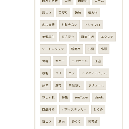
歯みがき粉
口臭
研磨剤
コーム
肩こり
首凝り
趣味
編み物
名古屋駅
材料少ない
マシュマロ
美髪再生
恵方巻き
酵素生活
エクステ
シートエクステ
新商品
小顔
小頭
骨格
カバー
ヘアオイル
保湿
枝毛
ハリ
コシ
ヘアケアアイテム
身体
食材
白髪隠し
ボリューム
おしゃれ
特集
YouTube
shorts
商品紹介
ボディステッカー
むくみ
首こり
筋肉
めぐり
美容師