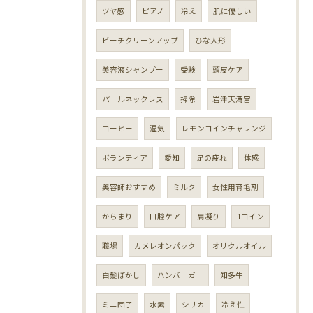
ツヤ感
ピアノ
冷え
肌に優しい
ビーチクリーンアップ
ひな人形
美容液シャンプー
受験
頭皮ケア
パールネックレス
掃除
岩津天満宮
コーヒー
湿気
レモンコインチャレンジ
ボランティア
愛知
足の疲れ
体感
美容師おすすめ
ミルク
女性用育毛剤
からまり
口腔ケア
肩凝り
1コイン
職場
カメレオンパック
オリクルオイル
白髪ぼかし
ハンバーガー
知多牛
ミニ団子
水素
シリカ
冷え性