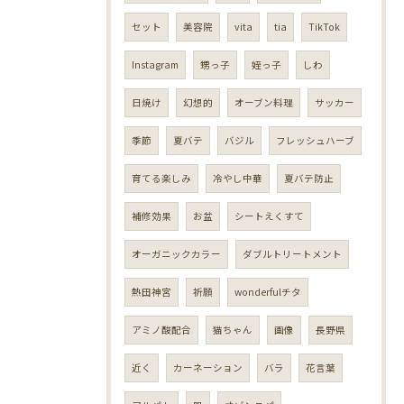
セット
美容院
vita
tia
TikTok
Instagram
甥っ子
姪っ子
しわ
日焼け
幻想的
オーブン料理
サッカー
季節
夏バテ
バジル
フレッシュハーブ
育てる楽しみ
冷やし中華
夏バテ防止
補修効果
お盆
シートえくすて
オーガニックカラー
ダブルトリートメント
熱田神宮
祈願
wonderfulチタ
アミノ酸配合
猫ちゃん
画像
長野県
近く
カーネーション
バラ
花言葉