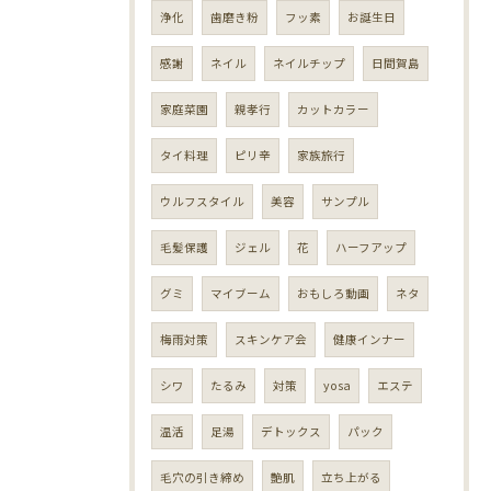
浄化
歯磨き粉
フッ素
お誕生日
感謝
ネイル
ネイルチップ
日間賀島
家庭菜園
親孝行
カットカラー
タイ料理
ピリ辛
家族旅行
ウルフスタイル
美容
サンプル
毛髪保護
ジェル
花
ハーフアップ
グミ
マイブーム
おもしろ動画
ネタ
梅雨対策
スキンケア会
健康インナー
シワ
たるみ
対策
yosa
エステ
温活
足湯
デトックス
パック
毛穴の引き締め
艶肌
立ち上がる