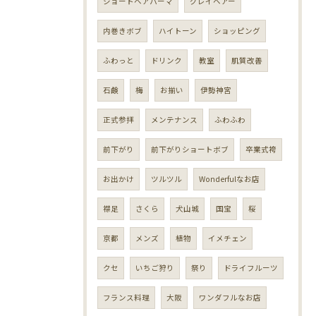
ショートヘアパーマ
グレイヘアー
内巻きボブ
ハイトーン
ショッピング
ふわっと
ドリンク
教室
肌質改善
石鹸
梅
お揃い
伊勢神宮
正式参拝
メンテナンス
ふわふわ
前下がり
前下がりショートボブ
卒業式袴
お出かけ
ツルツル
Wonderfulなお店
襟足
さくら
犬山城
国宝
桜
京都
メンズ
植物
イメチェン
クセ
いちご狩り
祭り
ドライフルーツ
フランス料理
大阪
ワンダフルなお店