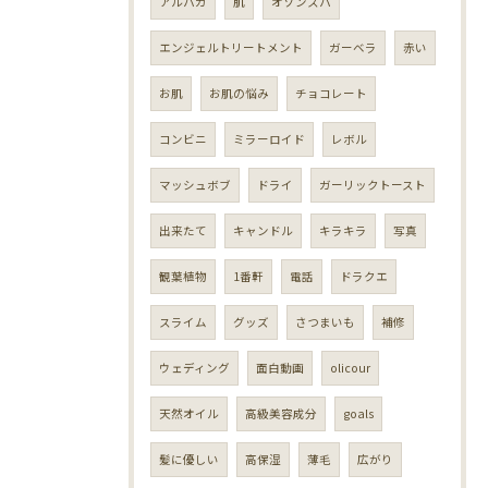
アルパカ
肌
オゾンスパ
エンジェルトリートメント
ガーベラ
赤い
お肌
お肌の悩み
チョコレート
コンビニ
ミラーロイド
レボル
マッシュボブ
ドライ
ガーリックトースト
出来たて
キャンドル
キラキラ
写真
観葉植物
1番軒
電話
ドラクエ
スライム
グッズ
さつまいも
補修
ウェディング
面白動画
olicour
天然オイル
高級美容成分
goals
髪に優しい
高保湿
薄毛
広がり