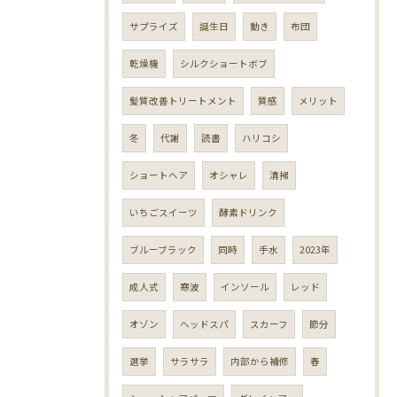
サプライズ
誕生日
動き
布団
乾燥機
シルクショートボブ
髪質改善トリートメント
質感
メリット
冬
代謝
読書
ハリコシ
ショートヘア
オシャレ
清掃
いちごスイーツ
酵素ドリンク
ブルーブラック
同時
手水
2023年
成人式
寒波
インソール
レッド
オゾン
ヘッドスパ
スカーフ
節分
選挙
サラサラ
内部から補修
春