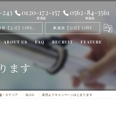
-243
0120-172-157
0562-84-3561
常滑店
東浦店
滑店【公式】LINE。
東浦店【公式】LINE
ABOUT US
FAQ
RECRUIT
FEATURE
オゾンパーマ
ります
髪質改善
カット
室・カナリア
BLOG
来月よりキャンペーンはじまります
トリートメント
ミラーロイド