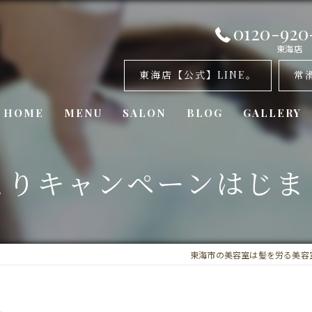
0120-920
東海店
東海店【公式】LINE。
常
HOME
MENU
SALON
BLOG
GALLERY
美容室・カナリア 東海店
よりキャンペーンはじま
美容室・カナリア 常滑店
美容室・カナリア東浦店
東海市の美容室は髪を労る美容