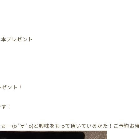
１本プレゼント
レゼント！
です！
(о´∀`о)と興味をもって頂いているかた！ご予約お待ちし