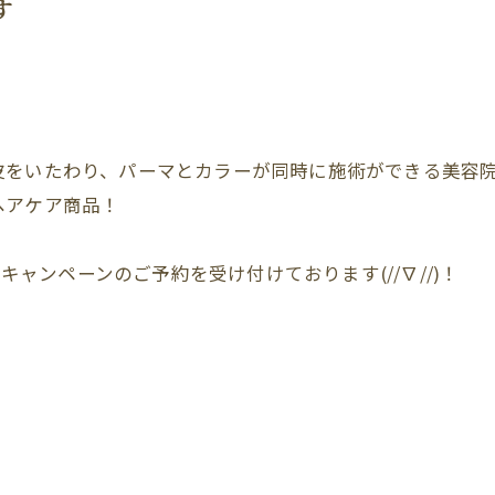
す
皮をいたわり、パーマとカラーが同時に施術ができる美容
ヘアケア商品！
！
でキャンペーンのご予約を受け付けております(//∇//)！