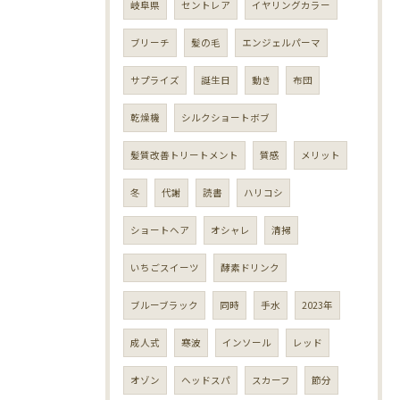
岐阜県
セントレア
イヤリングカラー
ブリーチ
髪の毛
エンジェルパーマ
サプライズ
誕生日
動き
布団
乾燥機
シルクショートボブ
髪質改善トリートメント
質感
メリット
冬
代謝
読書
ハリコシ
ショートヘア
オシャレ
清掃
いちごスイーツ
酵素ドリンク
ブルーブラック
同時
手水
2023年
成人式
寒波
インソール
レッド
オゾン
ヘッドスパ
スカーフ
節分