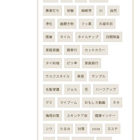
蕎麦打ち
体験
岡崎市
川
自然
浄化
歯磨き粉
フッ素
お誕生日
感謝
ネイル
ネイルチップ
日間賀島
家庭菜園
親孝行
カットカラー
タイ料理
ピリ辛
家族旅行
ウルフスタイル
美容
サンプル
毛髪保護
ジェル
花
ハーフアップ
グミ
マイブーム
おもしろ動画
ネタ
梅雨対策
スキンケア会
健康インナー
シワ
たるみ
対策
yosa
エステ