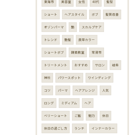
東海市
美容室
女性
40代
髪型
ショート
ヘアスタイル
ボブ
髪質改善
オゾンパーマ
艶
スカルプケア
トレンド
艶髪
良草カラー
ショートボブ
酵素教室
常滑市
トリートメント
おすすめ
サロン
岐阜
神社
パワースポット
ワインディング
コツ
パーマ
ヘアアレンジ
人気
ロング
ミディアム
ヘア
ベリーショート
ご飯
魅力
休日
休日の過ごし方
ランチ
インナーカラー