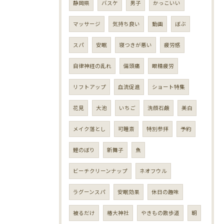
静岡県
バスケ
男子
かっこいい
マッサージ
気持ち良い
動画
ぼぶ
スパ
安眠
寝つきが悪い
疲労感
自律神経の乱れ
偏頭痛
眼精疲労
リフトアップ
血流促進
ショート特集
花見
大池
いちご
洗顔石鹸
美白
メイク落とし
可睡斎
特別参拝
予約
鯉のぼり
新舞子
魚
ビーチクリーンナップ
ネオフウル
ラグーンスパ
安眠効果
休日の趣味
被るだけ
椿大神社
やきもの散歩道
朝