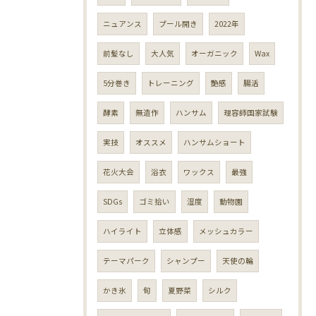
ニュアンス
プール開き
2022年
前髪なし
大人気
オーガニック
Wax
5分巻き
トレーニング
艶感
腸活
酵素
無造作
ハンサム
理容師国家試験
実技
オススメ
ハンサムショート
花火大会
浴衣
ワックス
最強
SDGs
ゴミ拾い
湿度
動物園
ハイライト
立体感
メッシュカラー
テーマパーク
シャンプー
天使の輪
かき氷
旬
夏野菜
シルク