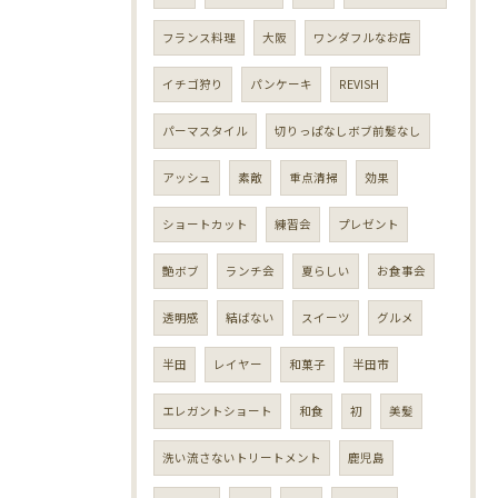
フランス料理
大阪
ワンダフルなお店
イチゴ狩り
パンケーキ
REVISH
パーマスタイル
切りっぱなしボブ前髪なし
アッシュ
素敵
重点清掃
効果
ショートカット
練習会
プレゼント
艶ボブ
ランチ会
夏らしい
お食事会
透明感
結ばない
スイーツ
グルメ
半田
レイヤー
和菓子
半田市
エレガントショート
和食
初
美髪
洗い流さないトリートメント
鹿児島