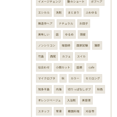
イメージチェンジ
艶々ショート
ボブヘア
エシカル
洗剤
まとまり
ふわゆる
無造作ヘア
ナチュラル
お団子
美味しい
店
ゆるめ
頭皮
ノンシリコン
理容師
国家試験
蒲郡
竹島
西尾
カフェ
スイカ
似合わせ
小顔カット
話題
cafe
マイクロブタ
秋
カラー
セミロング
知多半島
内海
切りっぱなしボブ
秋色
オレンジベージュ
入浴剤
美容液
スタッフ
常滑
韓国料理
刈谷市