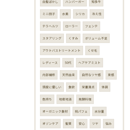
白髪ぼかし
ハンバーガー
知多牛
ミニ団子
水素
シリカ
冷え性
テラヘルツ
ローラー
フェンテ
スタアリング
くすみ
ボリューム不足
アウトバストリートメント
くせ毛
レディース
50代
ヘアケアミスト
内部補修
天然由来
自然なツヤ感
束感
頭皮に優しい
食欲
栄養満点
体調
色持ち
地産地消
発酵料理
オーガニック食材
桃パフェ
水分量
オゾンケア
髪質
安心
ツヤ
悩み