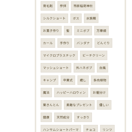
育毛剤
参拝
市原稲荷神社
シルクショート
ボス
水族館
お菓子作り
髪
ミニボブ
万華鏡
カール
手作り
バンダナ
どんぐり
マイクロプラスチック
ビーチクリーン
マッシュショート
外ハネボブ
台風
キャンプ
卒業式
癒し
多肉植物
魔法
ハッピーハロウィン
お裾分け
栗きんとん
素敵なプレゼント
優しい
健康
天然成分
すっきり
ハンサムショートパーマ
チョコ
リンツ