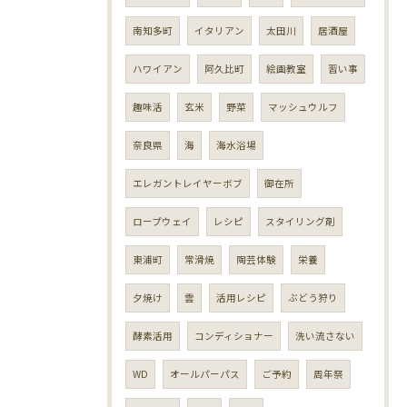
南知多町
イタリアン
太田川
居酒屋
ハワイアン
阿久比町
絵画教室
習い事
趣味活
玄米
野菜
マッシュウルフ
奈良県
海
海水浴場
エレガントレイヤーボブ
御在所
ロープウェイ
レシピ
スタイリング剤
東浦町
常滑焼
陶芸体験
栄養
夕焼け
雲
活用レシピ
ぶどう狩り
酵素活用
コンディショナー
洗い流さない
WD
オールパーパス
ご予約
周年祭