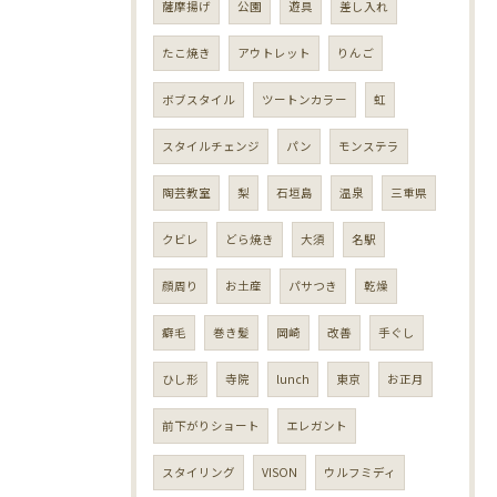
薩摩揚げ
公園
遊具
差し入れ
たこ焼き
アウトレット
りんご
ボブスタイル
ツートンカラー
虹
スタイルチェンジ
パン
モンステラ
陶芸教室
梨
石垣島
温泉
三重県
クビレ
どら焼き
大須
名駅
顔周り
お土産
パサつき
乾燥
癖毛
巻き髪
岡崎
改善
手ぐし
ひし形
寺院
lunch
東京
お正月
前下がりショート
エレガント
スタイリング
VISON
ウルフミディ