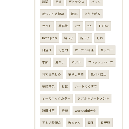
温活
足湯
デトックス
パック
毛穴の引き締め
艶肌
立ち上がる
セット
美容院
vita
tia
TikTok
Instagram
甥っ子
姪っ子
しわ
日焼け
幻想的
オーブン料理
サッカー
季節
夏バテ
バジル
フレッシュハーブ
育てる楽しみ
冷やし中華
夏バテ防止
補修効果
お盆
シートえくすて
オーガニックカラー
ダブルトリートメント
熱田神宮
祈願
wonderfulチタ
アミノ酸配合
猫ちゃん
画像
長野県