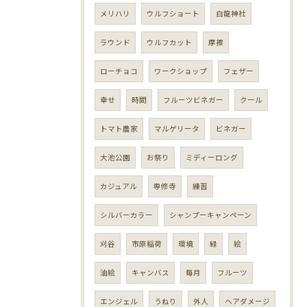
メリハリ
ウルフショート
白龍神社
ラウンド
ウルフカット
摩擦
ローチョコ
ワークショップ
フェザー
幸せ
時間
フルーツビネガー
クール
トマト農家
マルゲリータ
ビネガー
大池公園
お祭り
ミディーロング
カジュアル
専修寺
練習
シルバーカラー
シャンプーキャンペーン
刈谷
市原稲荷
環境
緑
絵
油絵
キャンバス
毎月
フルーツ
エンジェル
うねり
外人
ヘアダメージ