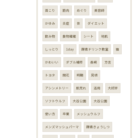
首こり
筋肉
めぐり
美容師
かゆみ
炎症
体
ダイエット
飲み物
食物繊維
シート
地肌
しっとり
1day
酵素ドリンク教室
猫
かわいい
ダブル補修
長崎
方言
トヨタ
開花
時期
見頃
アシンメトリー
肌荒れ
活用
大好評
ソフトウルフ
大谷公園
大谷公園
使い方
卒業
メッシュウルフ
メンズマッシュパーマ
酵素きょうしつ