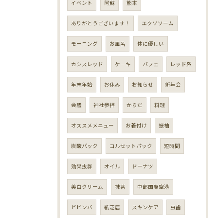
イベント
阿蘇
熊本
ありがとうございます！
エクソソーム
モーニング
お風呂
体に優しい
カシスレッド
ケーキ
パフェ
レッド系
年末年始
お休み
お知らせ
新年会
会議
神社参拝
からだ
料理
オススメメニュー
お着付け
振袖
炭酸パック
コルセットパック
短時間
効果抜群
オイル
ドーナツ
美白クリーム
抹茶
中部国際空港
ビビンバ
紙芝居
スキンケア
虫歯