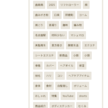
歯周病
2025
リフトローラー
顔
歯みがき粉
口臭
研磨剤
コーム
肩こり
首凝り
趣味
編み物
名古屋駅
材料少ない
マシュマロ
美髪再生
恵方巻き
酵素生活
エクステ
シートエクステ
新商品
小顔
小頭
骨格
カバー
ヘアオイル
保湿
枝毛
ハリ
コシ
ヘアケアアイテム
身体
食材
白髪隠し
ボリューム
おしゃれ
特集
YouTube
shorts
商品紹介
ボディステッカー
むくみ