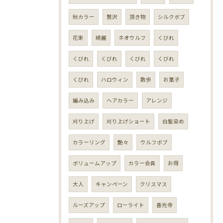
秋カラー
贅沢
頂き物
シルクボブ
花束
綺麗
ネオウルフ
くびれ
くびれ
くびれ
くびれ
くびれ
くびれ
ハロウィン
散歩
お菓子
編み込み
ヘアカラー
アレンジ
刈り上げ
刈り上げショート
白髪染め
カラーリング
艶々
ウルフボブ
ボリュームアップ
カラー会員
お得
大人
キャンペーン
クリスマス
ルーズアップ
ローライト
善光寺