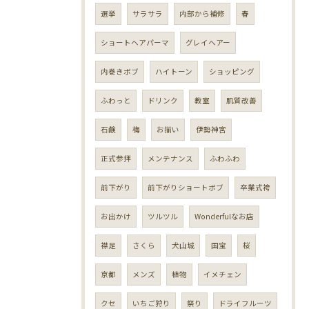
選挙
サラサラ
内部から補修
春
ショートヘアパーマ
グレイヘアー
内巻きボブ
ハイトーン
ショッピング
ふわっと
ドリンク
教室
肌質改善
石鹸
梅
お揃い
伊勢神宮
正式参拝
メンテナンス
ふわふわ
前下がり
前下がりショートボブ
卒業式袴
お出かけ
ツルツル
Wonderfulなお店
襟足
さくら
犬山城
国宝
桜
京都
メンズ
植物
イメチェン
クセ
いちご狩り
祭り
ドライフルーツ