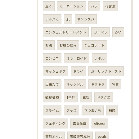
近く
カーネーション
バラ
花言葉
アルパカ
肌
オゾンスパ
エンジェルトリートメント
ガーベラ
赤い
お肌
お肌の悩み
チョコレート
コンビニ
ミラーロイド
レボル
マッシュボブ
ドライ
ガーリックトースト
出来たて
キャンドル
キラキラ
写真
観葉植物
1番軒
電話
ドラクエ
スライム
グッズ
さつまいも
補修
ウェディング
面白動画
olicour
天然オイル
高級美容成分
goals