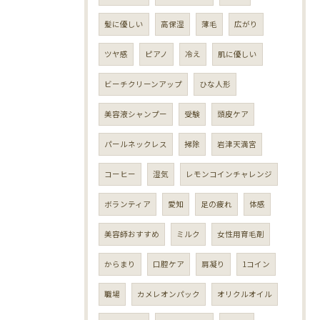
髪に優しい
高保湿
薄毛
広がり
ツヤ感
ピアノ
冷え
肌に優しい
ビーチクリーンアップ
ひな人形
美容液シャンプー
受験
頭皮ケア
パールネックレス
掃除
岩津天満宮
コーヒー
湿気
レモンコインチャレンジ
ボランティア
愛知
足の疲れ
体感
美容師おすすめ
ミルク
女性用育毛剤
からまり
口腔ケア
肩凝り
1コイン
職場
カメレオンパック
オリクルオイル