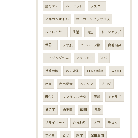
髪のケア
ヘアセット
ラスター
アルガンオイル
オーガニックワックス
ハイレイヤー
生活
時短
トーンアップ
世界一
ツヤ肌
ヒアルロン酸
育毛効果
エイジング効果
アウトドア
遊び
授業参観
砂の造形
日頃の感謝
母の日
焼肉
自己紹介
カナリア
ブログ
着付け
ワンダフルチタ
家族
キャラ弁
男の子
幼稚園
韓国
風景
プライベート
ひまわり
お花
ラスタ
アイラ
ピザ
親子
澤田農園