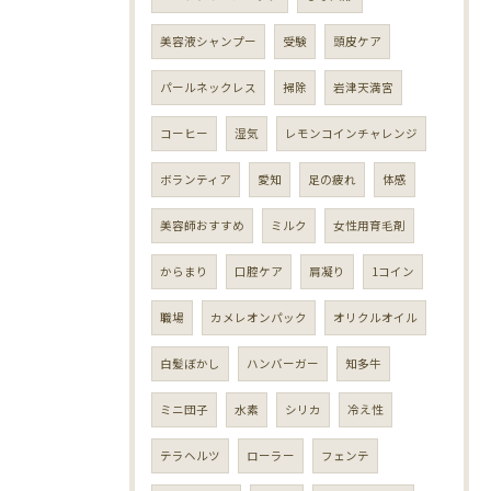
美容液シャンプー
受験
頭皮ケア
パールネックレス
掃除
岩津天満宮
コーヒー
湿気
レモンコインチャレンジ
ボランティア
愛知
足の疲れ
体感
美容師おすすめ
ミルク
女性用育毛剤
からまり
口腔ケア
肩凝り
1コイン
職場
カメレオンパック
オリクルオイル
白髪ぼかし
ハンバーガー
知多牛
ミニ団子
水素
シリカ
冷え性
テラヘルツ
ローラー
フェンテ