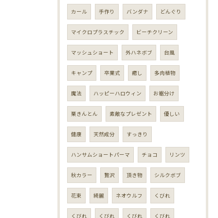
カール
手作り
バンダナ
どんぐり
マイクロプラスチック
ビーチクリーン
マッシュショート
外ハネボブ
台風
キャンプ
卒業式
癒し
多肉植物
魔法
ハッピーハロウィン
お裾分け
栗きんとん
素敵なプレゼント
優しい
健康
天然成分
すっきり
ハンサムショートパーマ
チョコ
リンツ
秋カラー
贅沢
頂き物
シルクボブ
花束
綺麗
ネオウルフ
くびれ
くびれ
くびれ
くびれ
くびれ