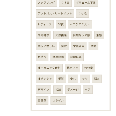
スタアリング
くすみ
ボリューム不足
アウトバストリートメント
くせ毛
レディース
50代
ヘアケアミスト
内部補修
天然由来
自然なツヤ感
束感
頭皮に優しい
食欲
栄養満点
体調
色持ち
地産地消
発酵料理
オーガニック食材
桃パフェ
水分量
オゾンケア
髪質
安心
ツヤ
悩み
デザイン
相談
ダメージ
ケア
雰囲気
スタイル