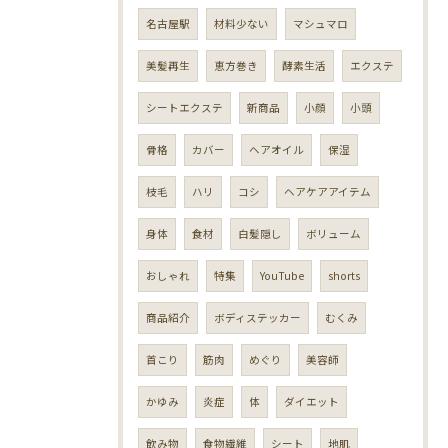
名古屋駅
材料少ない
マシュマロ
美髪再生
恵方巻き
酵素生活
エクステ
シートエクステ
新商品
小顔
小頭
骨格
カバー
ヘアオイル
保湿
枝毛
ハリ
コシ
ヘアケアアイテム
身体
食材
白髪隠し
ボリューム
おしゃれ
特集
YouTube
shorts
商品紹介
ボディステッカー
むくみ
首こり
筋肉
めぐり
美容師
かゆみ
炎症
体
ダイエット
飲み物
食物繊維
シート
地肌