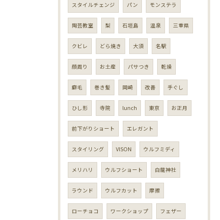
スタイルチェンジ
パン
モンステラ
陶芸教室
梨
石垣島
温泉
三重県
クビレ
どら焼き
大須
名駅
顔周り
お土産
パサつき
乾燥
癖毛
巻き髪
岡崎
改善
手ぐし
ひし形
寺院
lunch
東京
お正月
前下がりショート
エレガント
スタイリング
VISON
ウルフミディ
メリハリ
ウルフショート
白龍神社
ラウンド
ウルフカット
摩擦
ローチョコ
ワークショップ
フェザー