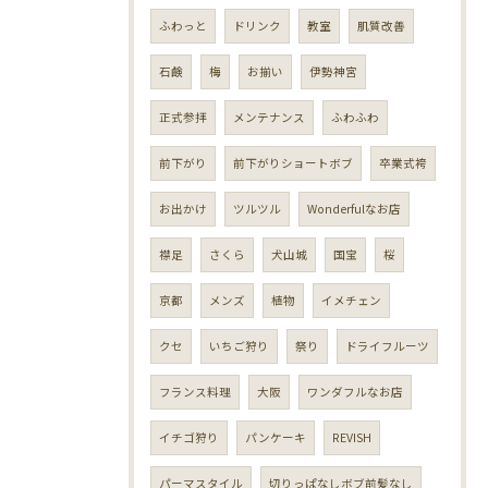
ふわっと
ドリンク
教室
肌質改善
石鹸
梅
お揃い
伊勢神宮
正式参拝
メンテナンス
ふわふわ
前下がり
前下がりショートボブ
卒業式袴
お出かけ
ツルツル
Wonderfulなお店
襟足
さくら
犬山城
国宝
桜
京都
メンズ
植物
イメチェン
クセ
いちご狩り
祭り
ドライフルーツ
フランス料理
大阪
ワンダフルなお店
イチゴ狩り
パンケーキ
REVISH
パーマスタイル
切りっぱなしボブ前髪なし