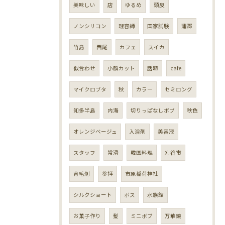
美味しい
店
ゆるめ
頭皮
ノンシリコン
理容師
国家試験
蒲郡
竹島
西尾
カフェ
スイカ
似合わせ
小顔カット
話題
cafe
マイクロブタ
秋
カラー
セミロング
知多半島
内海
切りっぱなしボブ
秋色
オレンジベージュ
入浴剤
美容液
スタッフ
常滑
韓国料理
刈谷市
育毛剤
参拝
市原稲荷神社
シルクショート
ボス
水族館
お菓子作り
髪
ミニボブ
万華鏡