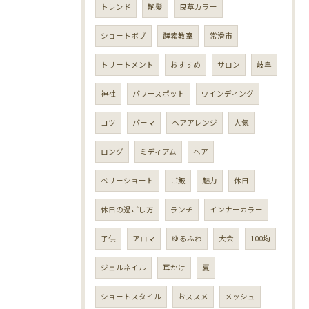
トレンド
艶髪
良草カラー
ショートボブ
酵素教室
常滑市
トリートメント
おすすめ
サロン
岐阜
神社
パワースポット
ワインディング
コツ
パーマ
ヘアアレンジ
人気
ロング
ミディアム
ヘア
ベリーショート
ご飯
魅力
休日
休日の過ごし方
ランチ
インナーカラー
子供
アロマ
ゆるふわ
大会
100均
ジェルネイル
耳かけ
夏
ショートスタイル
おススメ
メッシュ