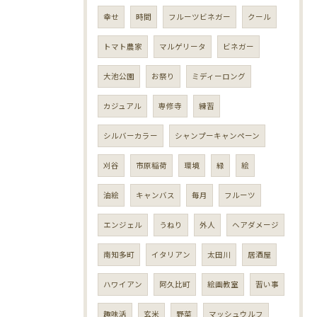
幸せ
時間
フルーツビネガー
クール
トマト農家
マルゲリータ
ビネガー
大池公園
お祭り
ミディーロング
カジュアル
専修寺
練習
シルバーカラー
シャンプーキャンペーン
刈谷
市原稲荷
環境
緑
絵
油絵
キャンバス
毎月
フルーツ
エンジェル
うねり
外人
ヘアダメージ
南知多町
イタリアン
太田川
居酒屋
ハワイアン
阿久比町
絵画教室
習い事
趣味活
玄米
野菜
マッシュウルフ