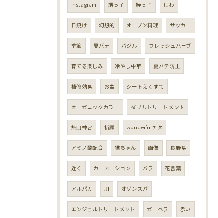
Instagram
甥っ子
姪っ子
しわ
日焼け
幻想的
オーブン料理
サッカー
季節
夏バテ
バジル
フレッシュハーブ
育てる楽しみ
冷やし中華
夏バテ防止
補修効果
お盆
シートえくすて
オーガニックカラー
ダブルトリートメント
熱田神宮
祈願
wonderfulチタ
アミノ酸配合
猫ちゃん
画像
長野県
近く
カーネーション
バラ
花言葉
アルパカ
肌
オゾンスパ
エンジェルトリートメント
ガーベラ
赤い