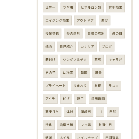
世界一
ツヤ肌
ヒアルロン酸
育毛効果
エイジング効果
アウトドア
遊び
授業参観
砂の造形
日頃の感謝
母の日
焼肉
自己紹介
カナリア
ブログ
着付け
ワンダフルチタ
家族
キャラ弁
男の子
幼稚園
韓国
風景
プライベート
ひまわり
お花
ラスタ
アイラ
ピザ
親子
澤田農園
蕎麦打ち
体験
岡崎市
川
自然
浄化
歯磨き粉
フッ素
お誕生日
感謝
ネイル
ネイルチップ
日間賀島