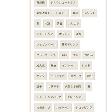
乾燥機
シルクショートボブ
髪質改善トリートメント
質感
メリット
冬
代謝
読書
ハリコシ
ショートヘア
オシャレ
清掃
いちごスイーツ
酵素ドリンク
ブルーブラック
同時
手水
2023年
成人式
寒波
インソール
レッド
オゾン
ヘッドスパ
スカーフ
節分
選挙
サラサラ
内部から補修
春
ショートヘアパーマ
グレイヘアー
内巻きボブ
ハイトーン
ショッピング