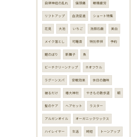
自律神経の乱れ
偏頭痛
眼精疲労
リフトアップ
血流促進
ショート特集
花見
大池
いちご
洗顔石鹸
美白
メイク落とし
可睡斎
特別参拝
予約
鯉のぼり
新舞子
魚
ビーチクリーンナップ
ネオフウル
ラグーンスパ
安眠効果
休日の趣味
被るだけ
椿大神社
やきもの散歩道
朝
髪のケア
ヘアセット
ラスター
アルガンオイル
オーガニックワックス
ハイレイヤー
生活
時短
トーンアップ