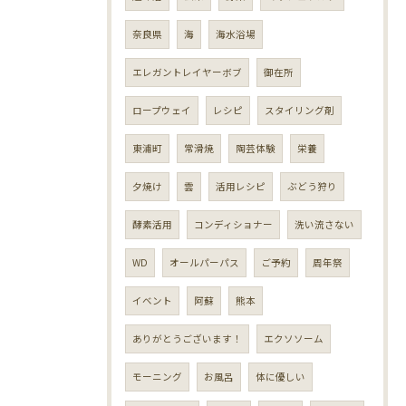
奈良県
海
海水浴場
エレガントレイヤーボブ
御在所
ロープウェイ
レシピ
スタイリング剤
東浦町
常滑焼
陶芸体験
栄養
夕焼け
雲
活用レシピ
ぶどう狩り
酵素活用
コンディショナー
洗い流さない
WD
オールパーパス
ご予約
周年祭
イベント
阿蘇
熊本
ありがとうございます！
エクソソーム
モーニング
お風呂
体に優しい