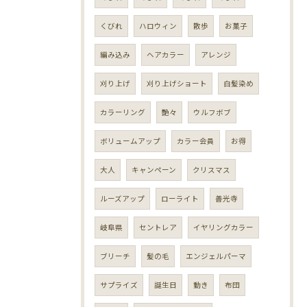
くびれ
ハロウィン
散歩
お菓子
編み込み
ヘアカラー
アレンジ
刈り上げ
刈り上げショート
白髪染め
カラーリング
艶々
ウルフボブ
ボリュームアップ
カラー会員
お得
大人
キャンペーン
クリスマス
ルーズアップ
ローライト
善光寺
岐阜県
セントレア
イヤリングカラー
ブリーチ
髪の毛
エンジェルパーマ
サプライズ
誕生日
動き
布団