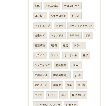
お肌
お肌の悩み
チョコレート
コンビニ
ミラーロイド
レボル
マッシュボブ
ドライ
ガーリックトースト
出来たて
キャンドル
キラキラ
写真
観葉植物
1番軒
電話
ドラクエ
スライム
グッズ
さつまいも
補修
ウェディング
面白動画
olicour
天然オイル
高級美容成分
goals
髪に優しい
高保湿
薄毛
広がり
ツヤ感
ピアノ
冷え
肌に優しい
ビーチクリーンアップ
ひな人形