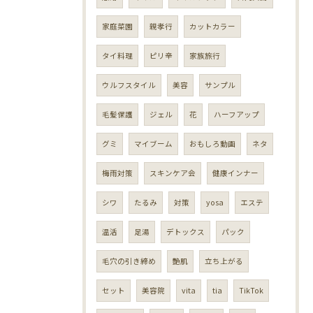
家庭菜園
親孝行
カットカラー
タイ料理
ピリ辛
家族旅行
ウルフスタイル
美容
サンプル
毛髪保護
ジェル
花
ハーフアップ
グミ
マイブーム
おもしろ動画
ネタ
梅雨対策
スキンケア会
健康インナー
シワ
たるみ
対策
yosa
エステ
温活
足湯
デトックス
パック
毛穴の引き締め
艶肌
立ち上がる
セット
美容院
vita
tia
TikTok