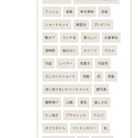
アッシュ
素敵
重点清掃
効果
ショートカット
練習会
プレゼント
艶ボブ
ランチ会
夏らしい
お食事会
透明感
結ばない
スイーツ
グルメ
半田
レイヤー
和菓子
半田市
エレガントショート
和食
初
美髪
洗い流さないトリートメント
鹿児島
薩摩揚げ
公園
遊具
差し入れ
たこ焼き
アウトレット
りんご
ボブスタイル
ツートンカラー
虹