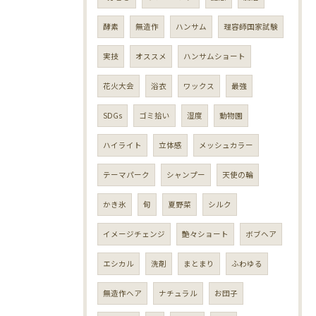
酵素
無造作
ハンサム
理容師国家試験
実技
オススメ
ハンサムショート
花火大会
浴衣
ワックス
最強
SDGs
ゴミ拾い
湿度
動物園
ハイライト
立体感
メッシュカラー
テーマパーク
シャンプー
天使の輪
かき氷
旬
夏野菜
シルク
イメージチェンジ
艶々ショート
ボブヘア
エシカル
洗剤
まとまり
ふわゆる
無造作ヘア
ナチュラル
お団子