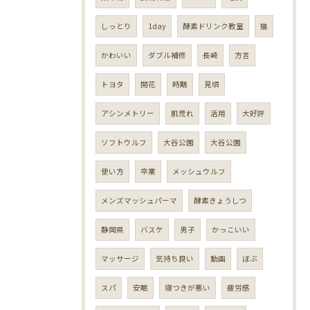
しっとり
1day
酵素ドリンク教室
猫
かわいい
ダブル補修
長崎
方言
トヨタ
開花
時期
見頃
アシンメトリー
肌荒れ
活用
大好評
ソフトウルフ
大谷公園
大谷公園
使い方
卒業
メッシュウルフ
メンズマッシュパーマ
酵素きょうしつ
静岡県
バスケ
男子
かっこいい
マッサージ
気持ち良い
動画
ぼぶ
スパ
安眠
寝つきが悪い
疲労感