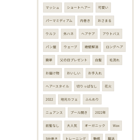
マッシュ
ショートヘアー
可愛い
パーマミディアム
内巻き
おさまる
ウルフ
外ハネ
ヘアケア
アウトバス
パン屋
ウェーブ
絶壁解消
ロングヘア
簡単
父の日プレゼント
白髪
毛流れ
お届け物
おいしい
お手入れ
ヘアースタイル
切りっぱなし
花火
2022
地元カフェ
ふんわり
ニュアンス
プール開き
2022年
前髪なし
大人気
オーガニック
Wax
5分巻き
トレーニング
艶感
腸活