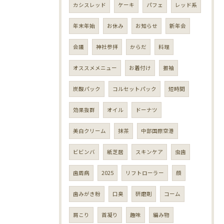
カシスレッド
ケーキ
パフェ
レッド系
年末年始
お休み
お知らせ
新年会
会議
神社参拝
からだ
料理
オススメメニュー
お着付け
振袖
炭酸パック
コルセットパック
短時間
効果抜群
オイル
ドーナツ
美白クリーム
抹茶
中部国際空港
ビビンバ
紙芝居
スキンケア
虫歯
歯周病
2025
リフトローラー
顔
歯みがき粉
口臭
研磨剤
コーム
肩こり
首凝り
趣味
編み物