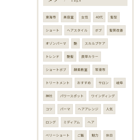
Tags
東海市
美容室
女性
40代
髪型
ショート
ヘアスタイル
ボブ
髪質改善
オゾンパーマ
艶
スカルプケア
トレンド
艶髪
良草カラー
ショートボブ
酵素教室
常滑市
トリートメント
おすすめ
サロン
岐阜
神社
パワースポット
ワインディング
コツ
パーマ
ヘアアレンジ
人気
ロング
ミディアム
ヘア
ベリーショート
ご飯
魅力
休日