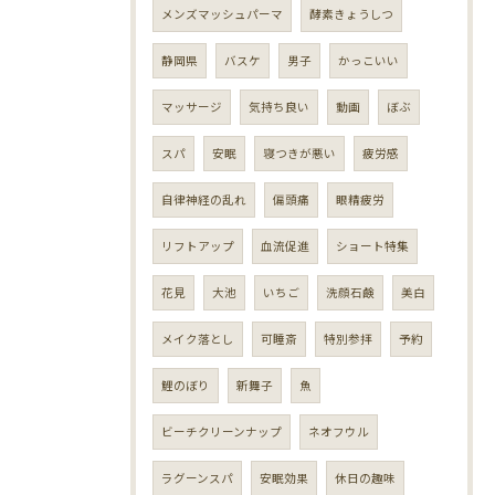
メンズマッシュパーマ
酵素きょうしつ
静岡県
バスケ
男子
かっこいい
マッサージ
気持ち良い
動画
ぼぶ
スパ
安眠
寝つきが悪い
疲労感
自律神経の乱れ
偏頭痛
眼精疲労
リフトアップ
血流促進
ショート特集
花見
大池
いちご
洗顔石鹸
美白
メイク落とし
可睡斎
特別参拝
予約
鯉のぼり
新舞子
魚
ビーチクリーンナップ
ネオフウル
ラグーンスパ
安眠効果
休日の趣味