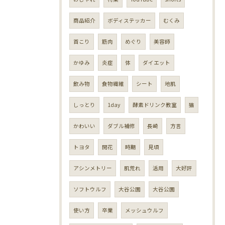
商品紹介
ボディステッカー
むくみ
首こり
筋肉
めぐり
美容師
かゆみ
炎症
体
ダイエット
飲み物
食物繊維
シート
地肌
しっとり
1day
酵素ドリンク教室
猫
かわいい
ダブル補修
長崎
方言
トヨタ
開花
時期
見頃
アシンメトリー
肌荒れ
活用
大好評
ソフトウルフ
大谷公園
大谷公園
使い方
卒業
メッシュウルフ