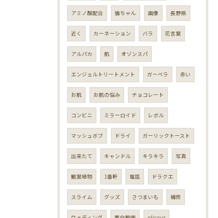
アミノ酸配合
猫ちゃん
画像
長野県
近く
カーネーション
バラ
花言葉
アルパカ
肌
オゾンスパ
エンジェルトリートメント
ガーベラ
赤い
お肌
お肌の悩み
チョコレート
コンビニ
ミラーロイド
レボル
マッシュボブ
ドライ
ガーリックトースト
出来たて
キャンドル
キラキラ
写真
観葉植物
1番軒
電話
ドラクエ
スライム
グッズ
さつまいも
補修
ウェディング
面白動画
olicour