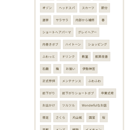
オゾン
ヘッドスパ
スカーフ
節分
選挙
サラサラ
内部から補修
春
ショートヘアパーマ
グレイヘアー
内巻きボブ
ハイトーン
ショッピング
ふわっと
ドリンク
教室
肌質改善
石鹸
梅
お揃い
伊勢神宮
正式参拝
メンテナンス
ふわふわ
前下がり
前下がりショートボブ
卒業式袴
お出かけ
ツルツル
Wonderfulなお店
襟足
さくら
犬山城
国宝
桜
京都
メンズ
植物
イメチェン