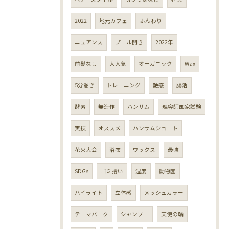
2022
地元カフェ
ふんわり
ニュアンス
プール開き
2022年
前髪なし
大人気
オーガニック
Wax
5分巻き
トレーニング
艶感
腸活
酵素
無造作
ハンサム
理容師国家試験
実技
オススメ
ハンサムショート
花火大会
浴衣
ワックス
最強
SDGs
ゴミ拾い
湿度
動物園
ハイライト
立体感
メッシュカラー
テーマパーク
シャンプー
天使の輪