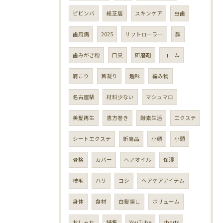
ビビンバ
紙芝居
スキンケア
虫歯
歯周病
2025
リフトローラー
顔
歯みがき粉
口臭
研磨剤
コーム
肩こり
首凝り
趣味
編み物
名古屋駅
材料少ない
マシュマロ
美髪再生
恵方巻き
酵素生活
エクステ
シートエクステ
新商品
小顔
小頭
骨格
カバー
ヘアオイル
保湿
枝毛
ハリ
コシ
ヘアケアアイテム
身体
食材
白髪隠し
ボリューム
おしゃれ
特集
YouTube
shorts