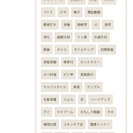
アイラ
ピザ
親子
澤田農園
蕎麦打ち
体験
岡崎市
川
自然
浄化
歯磨き粉
フッ素
お誕生日
感謝
ネイル
ネイルチップ
日間賀島
家庭菜園
親孝行
カットカラー
タイ料理
ピリ辛
家族旅行
ウルフスタイル
美容
サンプル
毛髪保護
ジェル
花
ハーフアップ
グミ
マイブーム
おもしろ動画
ネタ
梅雨対策
スキンケア会
健康インナー