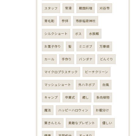
スタッフ
常滑
韓国料理
刈谷市
育毛剤
参拝
市原稲荷神社
シルクショート
ボス
水族館
お菓子作り
髪
ミニボブ
万華鏡
カール
手作り
バンダナ
どんぐり
マイクロプラスチック
ビーチクリーン
マッシュショート
外ハネボブ
台風
キャンプ
卒業式
癒し
多肉植物
魔法
ハッピーハロウィン
お裾分け
栗きんとん
素敵なプレゼント
優しい
健康
天然成分
すっきり