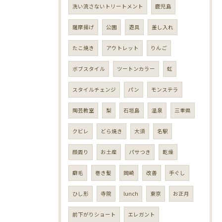
洗い流さないトリートメント
鹿児島
薩摩揚げ
公園
遊具
差し入れ
たこ焼き
アウトレット
りんご
ボブスタイル
ツートンカラー
虹
スタイルチェンジ
パン
モンステラ
陶芸教室
梨
石垣島
温泉
三重県
クビレ
どら焼き
大須
名駅
顔周り
お土産
パサつき
乾燥
癖毛
巻き髪
岡崎
改善
手ぐし
ひし形
寺院
lunch
東京
お正月
前下がりショート
エレガント