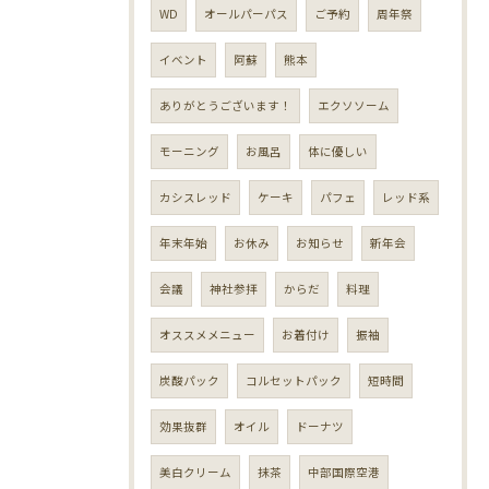
WD
オールパーパス
ご予約
周年祭
イベント
阿蘇
熊本
ありがとうございます！
エクソソーム
モーニング
お風呂
体に優しい
カシスレッド
ケーキ
パフェ
レッド系
年末年始
お休み
お知らせ
新年会
会議
神社参拝
からだ
料理
オススメメニュー
お着付け
振袖
炭酸パック
コルセットパック
短時間
効果抜群
オイル
ドーナツ
美白クリーム
抹茶
中部国際空港