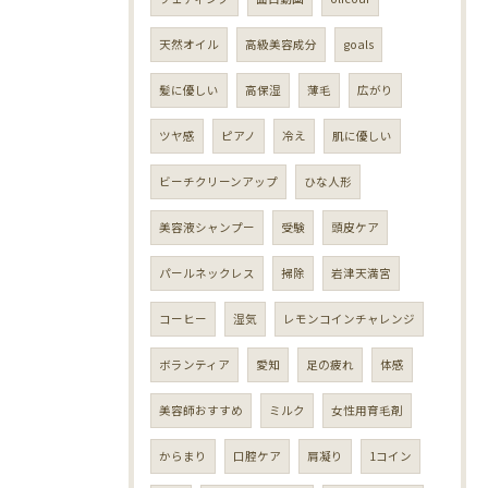
天然オイル
高級美容成分
goals
髪に優しい
高保湿
薄毛
広がり
ツヤ感
ピアノ
冷え
肌に優しい
ビーチクリーンアップ
ひな人形
美容液シャンプー
受験
頭皮ケア
パールネックレス
掃除
岩津天満宮
コーヒー
湿気
レモンコインチャレンジ
ボランティア
愛知
足の疲れ
体感
美容師おすすめ
ミルク
女性用育毛剤
からまり
口腔ケア
肩凝り
1コイン