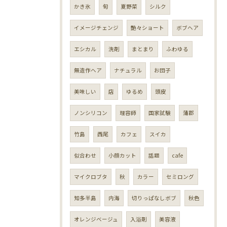
かき氷
旬
夏野菜
シルク
イメージチェンジ
艶々ショート
ボブヘア
エシカル
洗剤
まとまり
ふわゆる
無造作ヘア
ナチュラル
お団子
美味しい
店
ゆるめ
頭皮
ノンシリコン
理容師
国家試験
蒲郡
竹島
西尾
カフェ
スイカ
似合わせ
小顔カット
話題
cafe
マイクロブタ
秋
カラー
セミロング
知多半島
内海
切りっぱなしボブ
秋色
オレンジベージュ
入浴剤
美容液