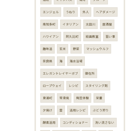
エンジェル
うねり
外人
ヘアダメージ
南知多町
イタリアン
太田川
居酒屋
ハワイアン
阿久比町
絵画教室
習い事
趣味活
玄米
野菜
マッシュウルフ
奈良県
海
海水浴場
エレガントレイヤーボブ
御在所
ロープウェイ
レシピ
スタイリング剤
東浦町
常滑焼
陶芸体験
栄養
夕焼け
雲
活用レシピ
ぶどう狩り
酵素活用
コンディショナー
洗い流さない