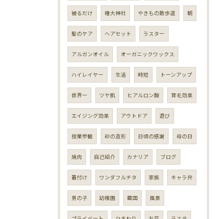
被るだけ
椿大神社
やきもの散歩道
朝
髪のケア
ヘアセット
ラスター
アルガンオイル
オーガニックワックス
ハイレイヤー
生活
時短
トーンアップ
世界一
ツヤ肌
ヒアルロン酸
育毛効果
エイジング効果
アウトドア
遊び
授業参観
砂の造形
日頃の感謝
母の日
焼肉
自己紹介
カナリア
ブログ
着付け
ワンダフルチタ
家族
キャラ弁
男の子
幼稚園
韓国
風景
プライベート
ひまわり
お花
ラスタ