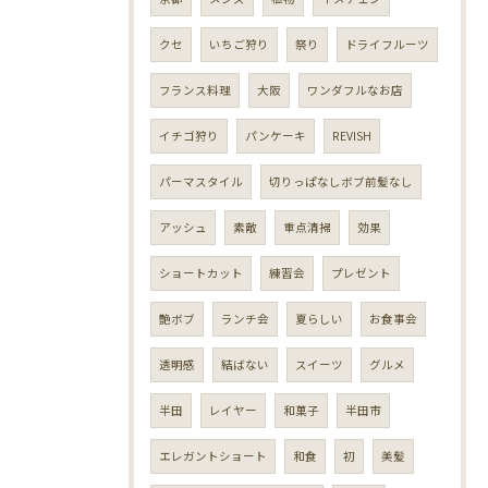
クセ
いちご狩り
祭り
ドライフルーツ
フランス料理
大阪
ワンダフルなお店
イチゴ狩り
パンケーキ
REVISH
パーマスタイル
切りっぱなしボブ前髪なし
アッシュ
素敵
重点清掃
効果
ショートカット
練習会
プレゼント
艶ボブ
ランチ会
夏らしい
お食事会
透明感
結ばない
スイーツ
グルメ
半田
レイヤー
和菓子
半田市
エレガントショート
和食
初
美髪