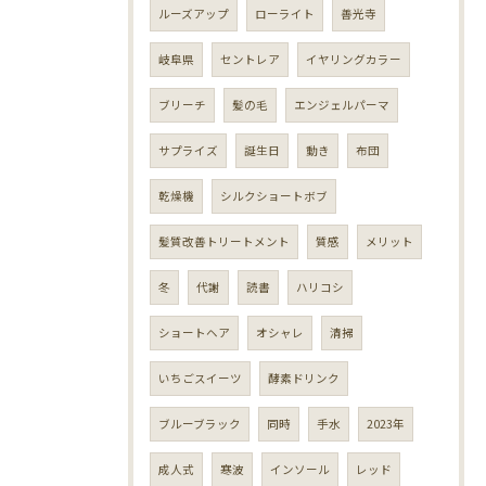
ルーズアップ
ローライト
善光寺
岐阜県
セントレア
イヤリングカラー
ブリーチ
髪の毛
エンジェルパーマ
サプライズ
誕生日
動き
布団
乾燥機
シルクショートボブ
髪質改善トリートメント
質感
メリット
冬
代謝
読書
ハリコシ
ショートヘア
オシャレ
清掃
いちごスイーツ
酵素ドリンク
ブルーブラック
同時
手水
2023年
成人式
寒波
インソール
レッド