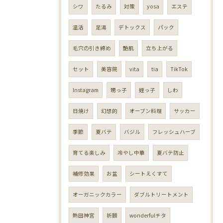
シワ
たるみ
対策
yosa
エステ
温活
足湯
デトックス
パック
毛穴の引き締め
艶肌
立ち上がる
セット
美容院
vita
tia
TikTok
Instagram
甥っ子
姪っ子
しわ
日焼け
幻想的
オーブン料理
サッカー
季節
夏バテ
バジル
フレッシュハーブ
育てる楽しみ
冷やし中華
夏バテ防止
補修効果
お盆
シートえくすて
オーガニックカラー
ダブルトリートメント
熱田神宮
祈願
wonderfulチタ