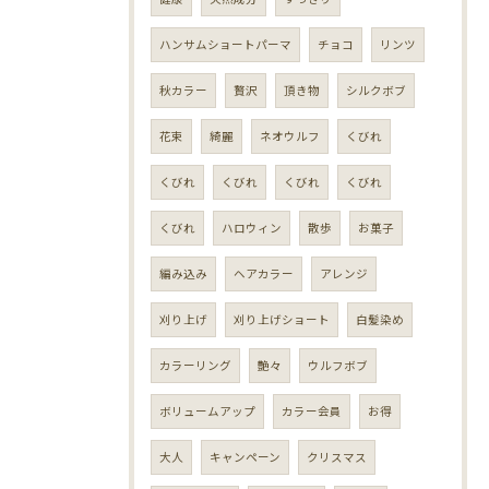
ハンサムショートパーマ
チョコ
リンツ
秋カラー
贅沢
頂き物
シルクボブ
花束
綺麗
ネオウルフ
くびれ
くびれ
くびれ
くびれ
くびれ
くびれ
ハロウィン
散歩
お菓子
編み込み
ヘアカラー
アレンジ
刈り上げ
刈り上げショート
白髪染め
カラーリング
艶々
ウルフボブ
ボリュームアップ
カラー会員
お得
大人
キャンペーン
クリスマス