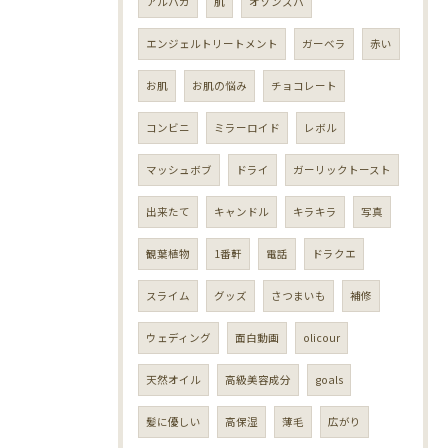
アルパカ
肌
オゾンスパ
エンジェルトリートメント
ガーベラ
赤い
お肌
お肌の悩み
チョコレート
コンビニ
ミラーロイド
レボル
マッシュボブ
ドライ
ガーリックトースト
出来たて
キャンドル
キラキラ
写真
観葉植物
1番軒
電話
ドラクエ
スライム
グッズ
さつまいも
補修
ウェディング
面白動画
olicour
天然オイル
高級美容成分
goals
髪に優しい
高保湿
薄毛
広がり