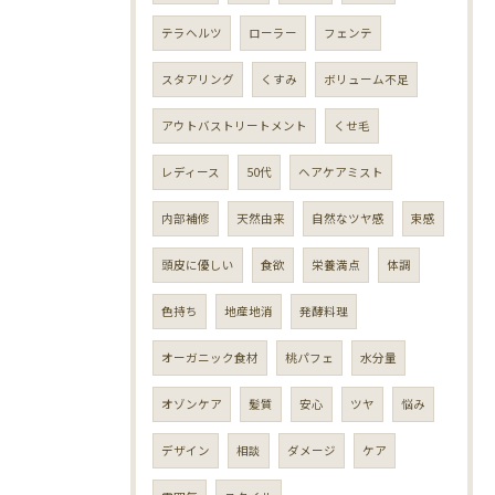
テラヘルツ
ローラー
フェンテ
スタアリング
くすみ
ボリューム不足
アウトバストリートメント
くせ毛
レディース
50代
ヘアケアミスト
内部補修
天然由来
自然なツヤ感
束感
頭皮に優しい
食欲
栄養満点
体調
色持ち
地産地消
発酵料理
オーガニック食材
桃パフェ
水分量
オゾンケア
髪質
安心
ツヤ
悩み
デザイン
相談
ダメージ
ケア