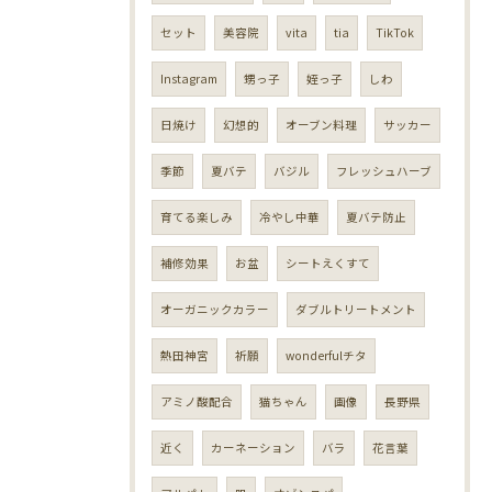
セット
美容院
vita
tia
TikTok
Instagram
甥っ子
姪っ子
しわ
日焼け
幻想的
オーブン料理
サッカー
季節
夏バテ
バジル
フレッシュハーブ
育てる楽しみ
冷やし中華
夏バテ防止
補修効果
お盆
シートえくすて
オーガニックカラー
ダブルトリートメント
熱田神宮
祈願
wonderfulチタ
アミノ酸配合
猫ちゃん
画像
長野県
近く
カーネーション
バラ
花言葉