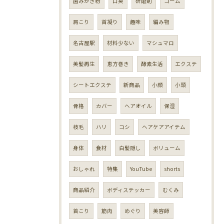
歯みがき粉
口臭
研磨剤
コーム
肩こり
首凝り
趣味
編み物
名古屋駅
材料少ない
マシュマロ
美髪再生
恵方巻き
酵素生活
エクステ
シートエクステ
新商品
小顔
小頭
骨格
カバー
ヘアオイル
保湿
枝毛
ハリ
コシ
ヘアケアアイテム
身体
食材
白髪隠し
ボリューム
おしゃれ
特集
YouTube
shorts
商品紹介
ボディステッカー
むくみ
首こり
筋肉
めぐり
美容師