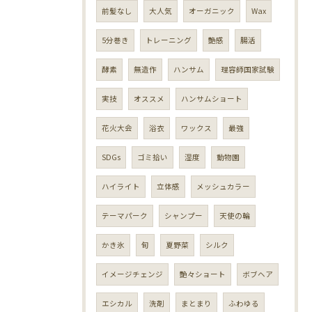
前髪なし
大人気
オーガニック
Wax
5分巻き
トレーニング
艶感
腸活
酵素
無造作
ハンサム
理容師国家試験
実技
オススメ
ハンサムショート
花火大会
浴衣
ワックス
最強
SDGs
ゴミ拾い
湿度
動物園
ハイライト
立体感
メッシュカラー
テーマパーク
シャンプー
天使の輪
かき氷
旬
夏野菜
シルク
イメージチェンジ
艶々ショート
ボブヘア
エシカル
洗剤
まとまり
ふわゆる