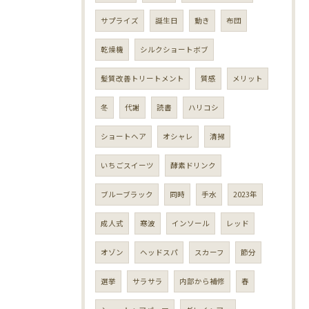
サプライズ
誕生日
動き
布団
乾燥機
シルクショートボブ
髪質改善トリートメント
質感
メリット
冬
代謝
読書
ハリコシ
ショートヘア
オシャレ
清掃
いちごスイーツ
酵素ドリンク
ブルーブラック
同時
手水
2023年
成人式
寒波
インソール
レッド
オゾン
ヘッドスパ
スカーフ
節分
選挙
サラサラ
内部から補修
春