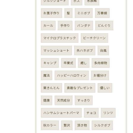
シルクショート
ボス
水族館
お菓子作り
髪
ミニボブ
万華鏡
カール
手作り
バンダナ
どんぐり
マイクロプラスチック
ビーチクリーン
マッシュショート
外ハネボブ
台風
キャンプ
卒業式
癒し
多肉植物
魔法
ハッピーハロウィン
お裾分け
栗きんとん
素敵なプレゼント
優しい
健康
天然成分
すっきり
ハンサムショートパーマ
チョコ
リンツ
秋カラー
贅沢
頂き物
シルクボブ