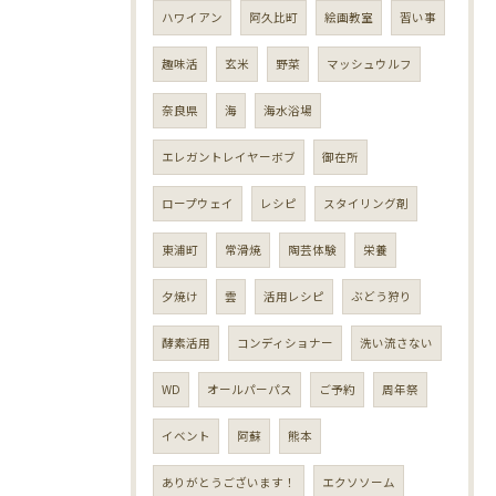
ハワイアン
阿久比町
絵画教室
習い事
趣味活
玄米
野菜
マッシュウルフ
奈良県
海
海水浴場
エレガントレイヤーボブ
御在所
ロープウェイ
レシピ
スタイリング剤
東浦町
常滑焼
陶芸体験
栄養
夕焼け
雲
活用レシピ
ぶどう狩り
酵素活用
コンディショナー
洗い流さない
WD
オールパーパス
ご予約
周年祭
イベント
阿蘇
熊本
ありがとうございます！
エクソソーム