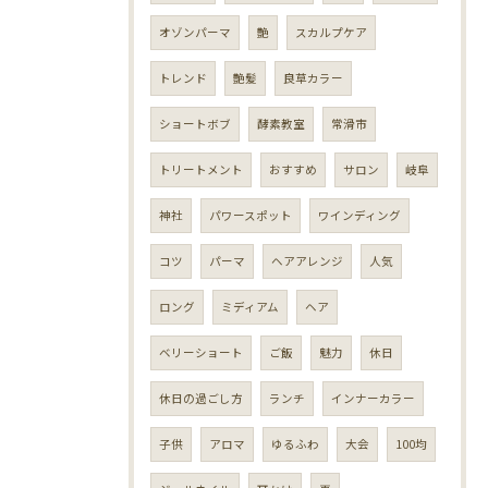
オゾンパーマ
艶
スカルプケア
トレンド
艶髪
良草カラー
ショートボブ
酵素教室
常滑市
トリートメント
おすすめ
サロン
岐阜
神社
パワースポット
ワインディング
コツ
パーマ
ヘアアレンジ
人気
ロング
ミディアム
ヘア
ベリーショート
ご飯
魅力
休日
休日の過ごし方
ランチ
インナーカラー
子供
アロマ
ゆるふわ
大会
100均