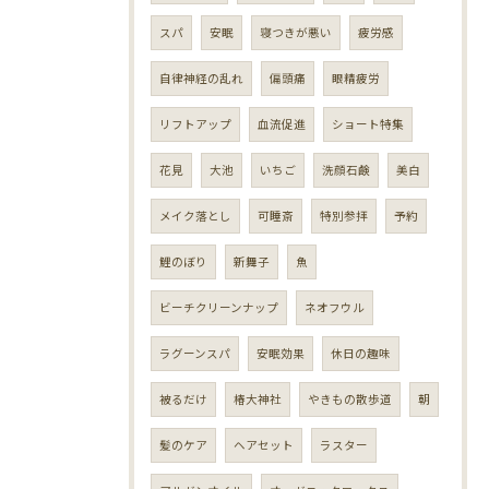
スパ
安眠
寝つきが悪い
疲労感
自律神経の乱れ
偏頭痛
眼精疲労
リフトアップ
血流促進
ショート特集
花見
大池
いちご
洗顔石鹸
美白
メイク落とし
可睡斎
特別参拝
予約
鯉のぼり
新舞子
魚
ビーチクリーンナップ
ネオフウル
ラグーンスパ
安眠効果
休日の趣味
被るだけ
椿大神社
やきもの散歩道
朝
髪のケア
ヘアセット
ラスター