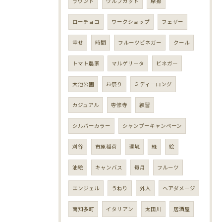
ラウンド
ウルフカット
摩擦
ローチョコ
ワークショップ
フェザー
幸せ
時間
フルーツビネガー
クール
トマト農家
マルゲリータ
ビネガー
大池公園
お祭り
ミディーロング
カジュアル
専修寺
練習
シルバーカラー
シャンプーキャンペーン
刈谷
市原稲荷
環境
緑
絵
油絵
キャンバス
毎月
フルーツ
エンジェル
うねり
外人
ヘアダメージ
南知多町
イタリアン
太田川
居酒屋