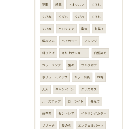
花束
綺麗
ネオウルフ
くびれ
くびれ
くびれ
くびれ
くびれ
くびれ
ハロウィン
散歩
お菓子
編み込み
ヘアカラー
アレンジ
刈り上げ
刈り上げショート
白髪染め
カラーリング
艶々
ウルフボブ
ボリュームアップ
カラー会員
お得
大人
キャンペーン
クリスマス
ルーズアップ
ローライト
善光寺
岐阜県
セントレア
イヤリングカラー
ブリーチ
髪の毛
エンジェルパーマ