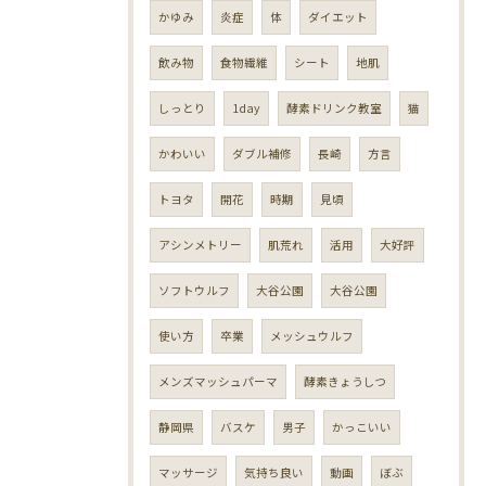
かゆみ
炎症
体
ダイエット
飲み物
食物繊維
シート
地肌
しっとり
1day
酵素ドリンク教室
猫
かわいい
ダブル補修
長崎
方言
トヨタ
開花
時期
見頃
アシンメトリー
肌荒れ
活用
大好評
ソフトウルフ
大谷公園
大谷公園
使い方
卒業
メッシュウルフ
メンズマッシュパーマ
酵素きょうしつ
静岡県
バスケ
男子
かっこいい
マッサージ
気持ち良い
動画
ぼぶ