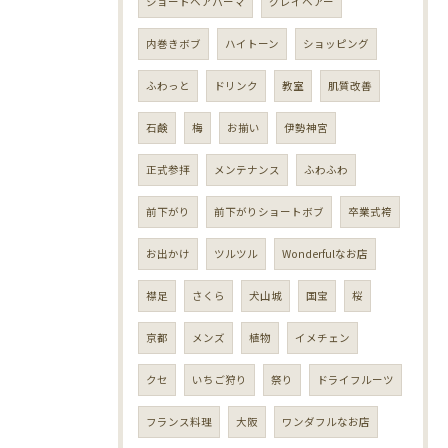
ショートヘアパーマ
グレイヘアー
内巻きボブ
ハイトーン
ショッピング
ふわっと
ドリンク
教室
肌質改善
石鹸
梅
お揃い
伊勢神宮
正式参拝
メンテナンス
ふわふわ
前下がり
前下がりショートボブ
卒業式袴
お出かけ
ツルツル
Wonderfulなお店
襟足
さくら
犬山城
国宝
桜
京都
メンズ
植物
イメチェン
クセ
いちご狩り
祭り
ドライフルーツ
フランス料理
大阪
ワンダフルなお店