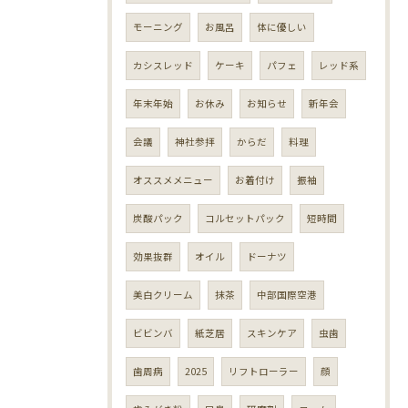
モーニング
お風呂
体に優しい
カシスレッド
ケーキ
パフェ
レッド系
年末年始
お休み
お知らせ
新年会
会議
神社参拝
からだ
料理
オススメメニュー
お着付け
振袖
炭酸パック
コルセットパック
短時間
効果抜群
オイル
ドーナツ
美白クリーム
抹茶
中部国際空港
ビビンバ
紙芝居
スキンケア
虫歯
歯周病
2025
リフトローラー
顔