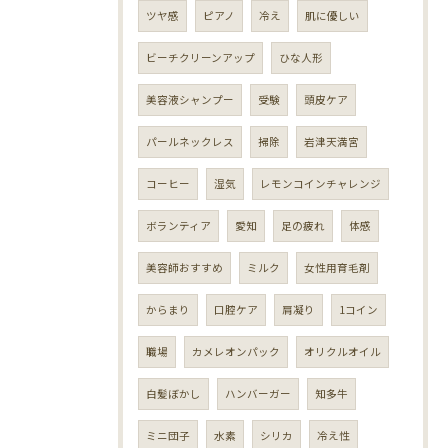
ツヤ感
ピアノ
冷え
肌に優しい
ビーチクリーンアップ
ひな人形
美容液シャンプー
受験
頭皮ケア
パールネックレス
掃除
岩津天満宮
コーヒー
湿気
レモンコインチャレンジ
ボランティア
愛知
足の疲れ
体感
美容師おすすめ
ミルク
女性用育毛剤
からまり
口腔ケア
肩凝り
1コイン
職場
カメレオンパック
オリクルオイル
白髪ぼかし
ハンバーガー
知多牛
ミニ団子
水素
シリカ
冷え性