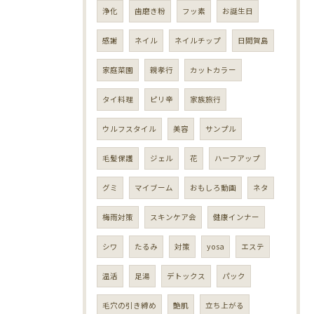
浄化
歯磨き粉
フッ素
お誕生日
感謝
ネイル
ネイルチップ
日間賀島
家庭菜園
親孝行
カットカラー
タイ料理
ピリ辛
家族旅行
ウルフスタイル
美容
サンプル
毛髪保護
ジェル
花
ハーフアップ
グミ
マイブーム
おもしろ動画
ネタ
梅雨対策
スキンケア会
健康インナー
シワ
たるみ
対策
yosa
エステ
温活
足湯
デトックス
パック
毛穴の引き締め
艶肌
立ち上がる