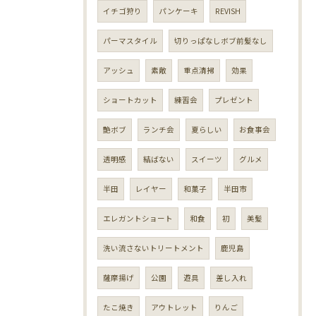
イチゴ狩り
パンケーキ
REVISH
パーマスタイル
切りっぱなしボブ前髪なし
アッシュ
素敵
重点清掃
効果
ショートカット
練習会
プレゼント
艶ボブ
ランチ会
夏らしい
お食事会
透明感
結ばない
スイーツ
グルメ
半田
レイヤー
和菓子
半田市
エレガントショート
和食
初
美髪
洗い流さないトリートメント
鹿児島
薩摩揚げ
公園
遊具
差し入れ
たこ焼き
アウトレット
りんご