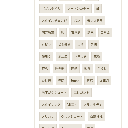
ボブスタイル
ツートンカラー
虹
スタイルチェンジ
パン
モンステラ
陶芸教室
梨
石垣島
温泉
三重県
クビレ
どら焼き
大須
名駅
顔周り
お土産
パサつき
乾燥
癖毛
巻き髪
岡崎
改善
手ぐし
ひし形
寺院
lunch
東京
お正月
前下がりショート
エレガント
スタイリング
VISON
ウルフミディ
メリハリ
ウルフショート
白龍神社