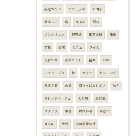
無造作ヘア
ナチュラル
お団子
美味しい
店
ゆるめ
頭皮
ノンシリコン
理容師
国家試験
蒲郡
竹島
西尾
カフェ
スイカ
似合わせ
小顔カット
話題
cafe
マイクロブタ
秋
カラー
セミロング
知多半島
内海
切りっぱなしボブ
秋色
オレンジベージュ
入浴剤
美容液
スタッフ
常滑
韓国料理
刈谷市
育毛剤
参拝
市原稲荷神社