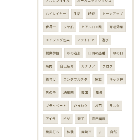
アルガンオイル
オーガニックワックス
ハイレイヤー
生活
時短
トーンアップ
世界一
ツヤ肌
ヒアルロン酸
育毛効果
エイジング効果
アウトドア
遊び
授業参観
砂の造形
日頃の感謝
母の日
焼肉
自己紹介
カナリア
ブログ
着付け
ワンダフルチタ
家族
キャラ弁
男の子
幼稚園
韓国
風景
プライベート
ひまわり
お花
ラスタ
アイラ
ピザ
親子
澤田農園
蕎麦打ち
体験
岡崎市
川
自然