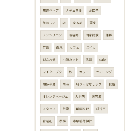
無造作ヘア
ナチュラル
お団子
美味しい
店
ゆるめ
頭皮
ノンシリコン
理容師
国家試験
蒲郡
竹島
西尾
カフェ
スイカ
似合わせ
小顔カット
話題
cafe
マイクロブタ
秋
カラー
セミロング
知多半島
内海
切りっぱなしボブ
秋色
オレンジベージュ
入浴剤
美容液
スタッフ
常滑
韓国料理
刈谷市
育毛剤
参拝
市原稲荷神社