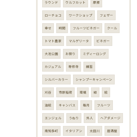
ラウンド
ウルフカット
摩擦
ローチョコ
ワークショップ
フェザー
幸せ
時間
フルーツビネガー
クール
トマト農家
マルゲリータ
ビネガー
大池公園
お祭り
ミディーロング
カジュアル
専修寺
練習
シルバーカラー
シャンプーキャンペーン
刈谷
市原稲荷
環境
緑
絵
油絵
キャンバス
毎月
フルーツ
エンジェル
うねり
外人
ヘアダメージ
南知多町
イタリアン
太田川
居酒屋