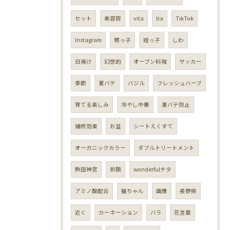
セット
美容院
vita
tia
TikTok
Instagram
甥っ子
姪っ子
しわ
日焼け
幻想的
オーブン料理
サッカー
季節
夏バテ
バジル
フレッシュハーブ
育てる楽しみ
冷やし中華
夏バテ防止
補修効果
お盆
シートえくすて
オーガニックカラー
ダブルトリートメント
熱田神宮
祈願
wonderfulチタ
アミノ酸配合
猫ちゃん
画像
長野県
近く
カーネーション
バラ
花言葉