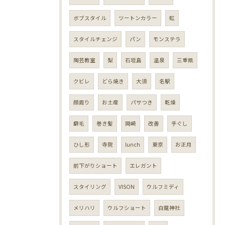
ボブスタイル
ツートンカラー
虹
スタイルチェンジ
パン
モンステラ
陶芸教室
梨
石垣島
温泉
三重県
クビレ
どら焼き
大須
名駅
顔周り
お土産
パサつき
乾燥
癖毛
巻き髪
岡崎
改善
手ぐし
ひし形
寺院
lunch
東京
お正月
前下がりショート
エレガント
スタイリング
VISON
ウルフミディ
メリハリ
ウルフショート
白龍神社