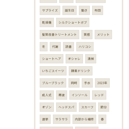
サプライズ
誕生日
動き
布団
乾燥機
シルクショートボブ
髪質改善トリートメント
質感
メリット
冬
代謝
読書
ハリコシ
ショートヘア
オシャレ
清掃
いちごスイーツ
酵素ドリンク
ブルーブラック
同時
手水
2023年
成人式
寒波
インソール
レッド
オゾン
ヘッドスパ
スカーフ
節分
選挙
サラサラ
内部から補修
春