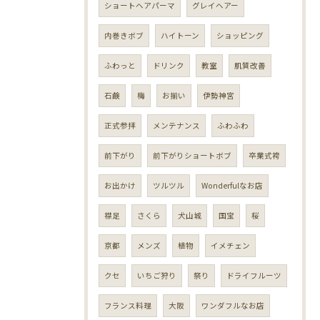
ショートヘアパーマ
グレイヘアー
内巻きボブ
ハイトーン
ショッピング
ふわっと
ドリンク
教室
肌質改善
石鹸
梅
お揃い
伊勢神宮
正式参拝
メンテナンス
ふわふわ
前下がり
前下がりショートボブ
卒業式袴
お出かけ
ツルツル
Wonderfulなお店
襟足
さくら
犬山城
国宝
桜
京都
メンズ
植物
イメチェン
クセ
いちご狩り
祭り
ドライフルーツ
フランス料理
大阪
ワンダフルなお店