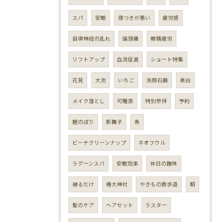
スパ
安眠
寝つきが悪い
疲労感
自律神経の乱れ
偏頭痛
眼精疲労
リフトアップ
血流促進
ショート特集
花見
大池
いちご
洗顔石鹸
美白
メイク落とし
可睡斎
特別参拝
予約
鯉のぼり
新舞子
魚
ビーチクリーンナップ
ネオフウル
ラグーンスパ
安眠効果
休日の趣味
被るだけ
椿大神社
やきもの散歩道
朝
髪のケア
ヘアセット
ラスター