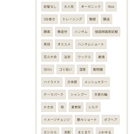
前髪なし
大人気
オーガニック
Wax
5分巻き
トレーニング
艶感
腸活
酵素
無造作
ハンサム
理容師国家試験
実技
オススメ
ハンサムショート
花火大会
浴衣
ワックス
最強
SDGs
ゴミ拾い
湿度
動物園
ハイライト
立体感
メッシュカラー
テーマパーク
シャンプー
天使の輪
かき氷
旬
夏野菜
シルク
イメージチェンジ
艶々ショート
ボブヘア
エシカル
洗剤
まとまり
ふわゆる