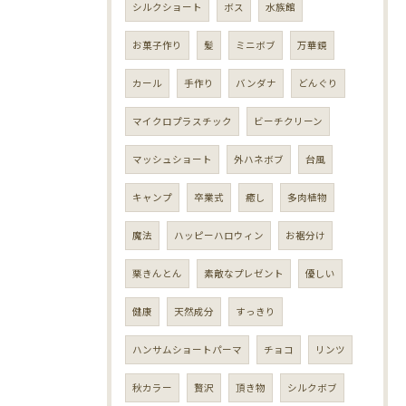
シルクショート
ボス
水族館
お菓子作り
髪
ミニボブ
万華鏡
カール
手作り
バンダナ
どんぐり
マイクロプラスチック
ビーチクリーン
マッシュショート
外ハネボブ
台風
キャンプ
卒業式
癒し
多肉植物
魔法
ハッピーハロウィン
お裾分け
栗きんとん
素敵なプレゼント
優しい
健康
天然成分
すっきり
ハンサムショートパーマ
チョコ
リンツ
秋カラー
贅沢
頂き物
シルクボブ