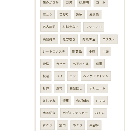
歯みがき粉
口臭
研磨剤
コーム
肩こり
首凝り
趣味
編み物
名古屋駅
材料少ない
マシュマロ
美髪再生
恵方巻き
酵素生活
エクステ
シートエクステ
新商品
小顔
小頭
骨格
カバー
ヘアオイル
保湿
枝毛
ハリ
コシ
ヘアケアアイテム
身体
食材
白髪隠し
ボリューム
おしゃれ
特集
YouTube
shorts
商品紹介
ボディステッカー
むくみ
首こり
筋肉
めぐり
美容師