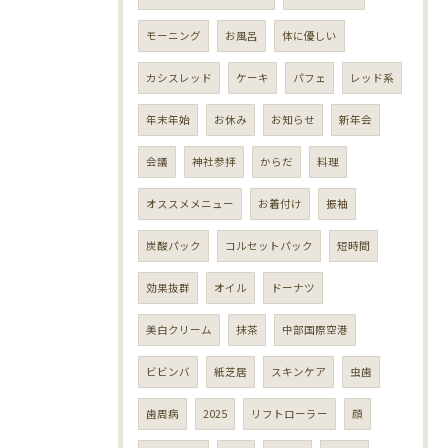
モーニング
お風呂
体に優しい
カシスレッド
ケーキ
パフェ
レッド系
年末年始
お休み
お知らせ
新年会
会議
神社参拝
からだ
料理
オススメメニュー
お着付け
振袖
炭酸パック
コルセットパック
短時間
効果抜群
オイル
ドーナツ
美白クリーム
抹茶
中部国際空港
ビビンバ
紙芝居
スキンケア
虫歯
歯周病
2025
リフトローラー
顔