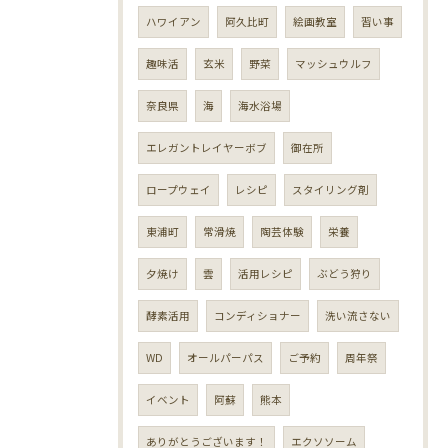
ハワイアン
阿久比町
絵画教室
習い事
趣味活
玄米
野菜
マッシュウルフ
奈良県
海
海水浴場
エレガントレイヤーボブ
御在所
ロープウェイ
レシピ
スタイリング剤
東浦町
常滑焼
陶芸体験
栄養
夕焼け
雲
活用レシピ
ぶどう狩り
酵素活用
コンディショナー
洗い流さない
WD
オールパーパス
ご予約
周年祭
イベント
阿蘇
熊本
ありがとうございます！
エクソソーム