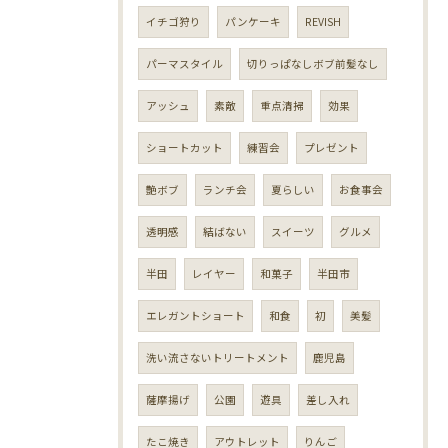
イチゴ狩り
パンケーキ
REVISH
パーマスタイル
切りっぱなしボブ前髪なし
アッシュ
素敵
重点清掃
効果
ショートカット
練習会
プレゼント
艶ボブ
ランチ会
夏らしい
お食事会
透明感
結ばない
スイーツ
グルメ
半田
レイヤー
和菓子
半田市
エレガントショート
和食
初
美髪
洗い流さないトリートメント
鹿児島
薩摩揚げ
公園
遊具
差し入れ
たこ焼き
アウトレット
りんご