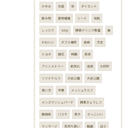
かゆみ
炎症
体
ダイエット
飲み物
食物繊維
シート
地肌
しっとり
1day
酵素ドリンク教室
猫
かわいい
ダブル補修
長崎
方言
トヨタ
開花
時期
見頃
アシンメトリー
肌荒れ
活用
大好評
ソフトウルフ
大谷公園
大谷公園
使い方
卒業
メッシュウルフ
メンズマッシュパーマ
酵素きょうしつ
静岡県
バスケ
男子
かっこいい
マッサージ
気持ち良い
動画
ぼぶ