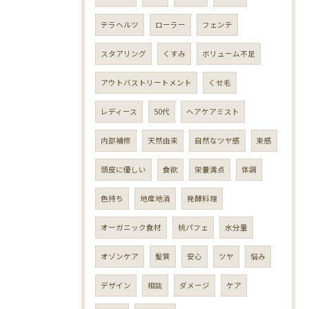
テラヘルツ
ローラー
フェンテ
スタアリング
くすみ
ボリューム不足
アウトバストリートメント
くせ毛
レディース
50代
ヘアケアミスト
内部補修
天然由来
自然なツヤ感
束感
頭皮に優しい
食欲
栄養満点
体調
色持ち
地産地消
発酵料理
オーガニック食材
桃パフェ
水分量
オゾンケア
髪質
安心
ツヤ
悩み
デザイン
相談
ダメージ
ケア