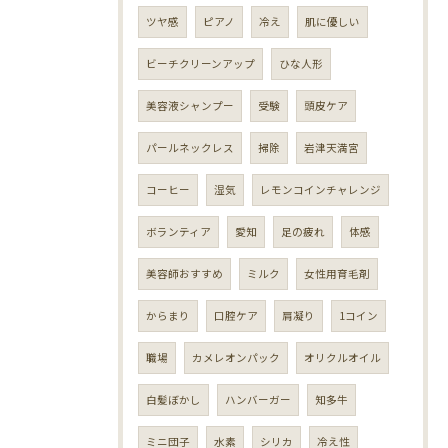
ツヤ感
ピアノ
冷え
肌に優しい
ビーチクリーンアップ
ひな人形
美容液シャンプー
受験
頭皮ケア
パールネックレス
掃除
岩津天満宮
コーヒー
湿気
レモンコインチャレンジ
ボランティア
愛知
足の疲れ
体感
美容師おすすめ
ミルク
女性用育毛剤
からまり
口腔ケア
肩凝り
1コイン
職場
カメレオンパック
オリクルオイル
白髪ぼかし
ハンバーガー
知多牛
ミニ団子
水素
シリカ
冷え性