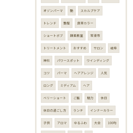
オゾンパーマ
艶
スカルプケア
トレンド
艶髪
良草カラー
ショートボブ
酵素教室
常滑市
トリートメント
おすすめ
サロン
岐阜
神社
パワースポット
ワインディング
コツ
パーマ
ヘアアレンジ
人気
ロング
ミディアム
ヘア
ベリーショート
ご飯
魅力
休日
休日の過ごし方
ランチ
インナーカラー
子供
アロマ
ゆるふわ
大会
100均