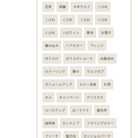
花束
綺麗
ネオウルフ
くびれ
くびれ
くびれ
くびれ
くびれ
くびれ
ハロウィン
散歩
お菓子
編み込み
ヘアカラー
アレンジ
刈り上げ
刈り上げショート
白髪染め
カラーリング
艶々
ウルフボブ
ボリュームアップ
カラー会員
お得
大人
キャンペーン
クリスマス
ルーズアップ
ローライト
善光寺
岐阜県
セントレア
イヤリングカラー
ブリーチ
髪の毛
エンジェルパーマ