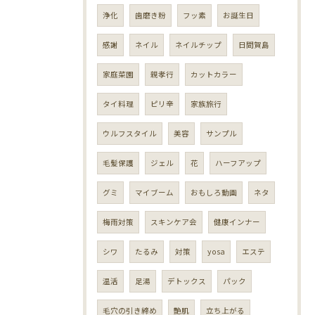
浄化
歯磨き粉
フッ素
お誕生日
感謝
ネイル
ネイルチップ
日間賀島
家庭菜園
親孝行
カットカラー
タイ料理
ピリ辛
家族旅行
ウルフスタイル
美容
サンプル
毛髪保護
ジェル
花
ハーフアップ
グミ
マイブーム
おもしろ動画
ネタ
梅雨対策
スキンケア会
健康インナー
シワ
たるみ
対策
yosa
エステ
温活
足湯
デトックス
パック
毛穴の引き締め
艶肌
立ち上がる