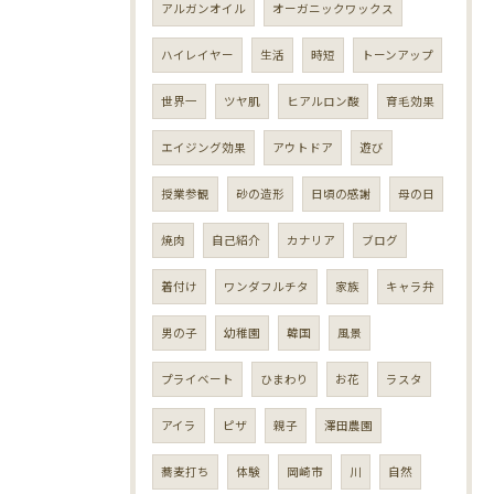
アルガンオイル
オーガニックワックス
ハイレイヤー
生活
時短
トーンアップ
世界一
ツヤ肌
ヒアルロン酸
育毛効果
エイジング効果
アウトドア
遊び
授業参観
砂の造形
日頃の感謝
母の日
焼肉
自己紹介
カナリア
ブログ
着付け
ワンダフルチタ
家族
キャラ弁
男の子
幼稚園
韓国
風景
プライベート
ひまわり
お花
ラスタ
アイラ
ピザ
親子
澤田農園
蕎麦打ち
体験
岡崎市
川
自然