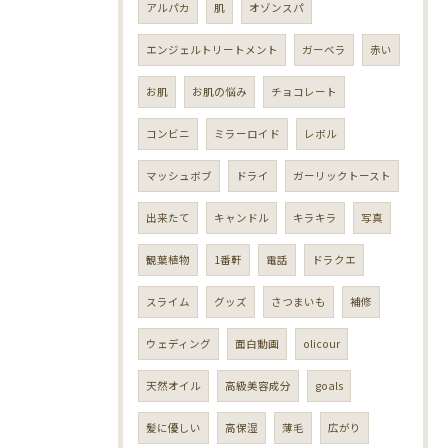
アルパカ
肌
オゾンスパ
エンジェルトリートメント
ガーベラ
赤い
お肌
お肌の悩み
チョコレート
コンビニ
ミラーロイド
レボル
マッシュボブ
ドライ
ガーリックトースト
出来たて
キャンドル
キラキラ
写真
観葉植物
1番軒
電話
ドラクエ
スライム
グッズ
さつまいも
補修
ウェディング
面白動画
olicour
天然オイル
高級美容成分
goals
髪に優しい
高保湿
薄毛
広がり