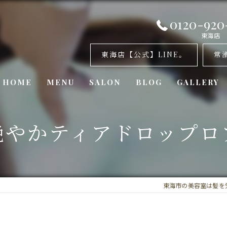
0120-920
東海店
東海店【公式】LINE。
常
HOME
MENU
SALON
BLOG
GALLERY
美容室・カナリア 東海店
艶やかティアドロップロ
美容室・カナリア 常滑店
美容室・カナリア東浦店
東海市の美容室は髪を