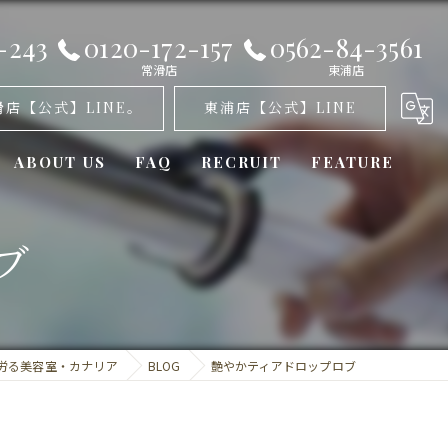
-243
0120-172-157
0562-84-3561
常滑店
東浦店
滑店【公式】LINE。
東浦店【公式】LINE
ABOUT US
FAQ
RECRUIT
FEATURE
オゾンパーマ
ブ
髪質改善
カット
労る美容室・カナリア
BLOG
艶やかティアドロップロブ
トリートメント
ミラーロイド