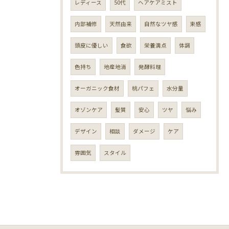
レディース
50代
ヘアケアミスト
内部補修
天然由来
自然なツヤ感
束感
頭皮に優しい
食欲
栄養満点
体調
色持ち
地産地消
発酵料理
オーガニック食材
桃パフェ
水分量
オゾンケア
髪質
安心
ツヤ
悩み
デザイン
相談
ダメージ
ケア
雰囲気
スタイル