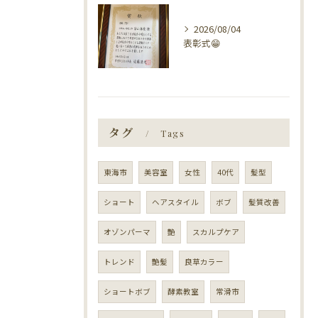
2026/08/04
表彰式😁
タグ
Tags
東海市
美容室
女性
40代
髪型
ショート
ヘアスタイル
ボブ
髪質改善
オゾンパーマ
艶
スカルプケア
トレンド
艶髪
良草カラー
ショートボブ
酵素教室
常滑市