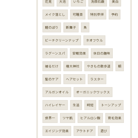
花見
大池
いちご
洗顔石鹸
美白
メイク落とし
可睡斎
特別参拝
予約
鯉のぼり
新舞子
魚
ビーチクリーンナップ
ネオフウル
ラグーンスパ
安眠効果
休日の趣味
被るだけ
椿大神社
やきもの散歩道
朝
髪のケア
ヘアセット
ラスター
アルガンオイル
オーガニックワックス
ハイレイヤー
生活
時短
トーンアップ
世界一
ツヤ肌
ヒアルロン酸
育毛効果
エイジング効果
アウトドア
遊び