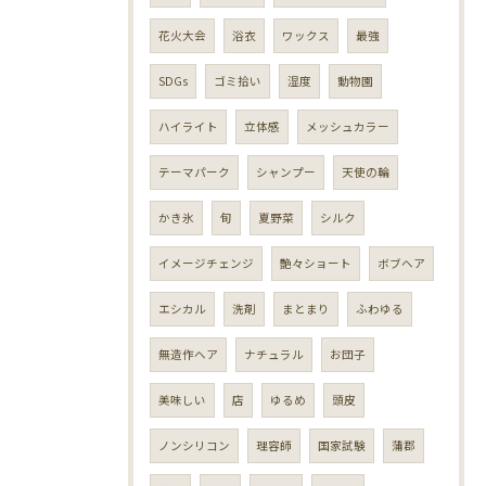
花火大会
浴衣
ワックス
最強
SDGs
ゴミ拾い
湿度
動物園
ハイライト
立体感
メッシュカラー
テーマパーク
シャンプー
天使の輪
かき氷
旬
夏野菜
シルク
イメージチェンジ
艶々ショート
ボブヘア
エシカル
洗剤
まとまり
ふわゆる
無造作ヘア
ナチュラル
お団子
美味しい
店
ゆるめ
頭皮
ノンシリコン
理容師
国家試験
蒲郡