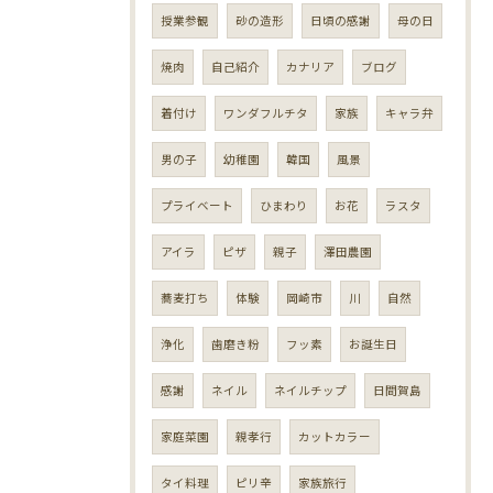
授業参観
砂の造形
日頃の感謝
母の日
焼肉
自己紹介
カナリア
ブログ
着付け
ワンダフルチタ
家族
キャラ弁
男の子
幼稚園
韓国
風景
プライベート
ひまわり
お花
ラスタ
アイラ
ピザ
親子
澤田農園
蕎麦打ち
体験
岡崎市
川
自然
浄化
歯磨き粉
フッ素
お誕生日
感謝
ネイル
ネイルチップ
日間賀島
家庭菜園
親孝行
カットカラー
タイ料理
ピリ辛
家族旅行