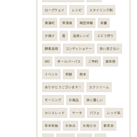
ロープウェイ
レシピ
スタイリング剤
東浦町
常滑焼
陶芸体験
栄養
夕焼け
雲
活用レシピ
ぶどう狩り
酵素活用
コンディショナー
洗い流さない
WD
オールパーパス
ご予約
周年祭
イベント
阿蘇
熊本
ありがとうございます！
エクソソーム
モーニング
お風呂
体に優しい
カシスレッド
ケーキ
パフェ
レッド系
年末年始
お休み
お知らせ
新年会