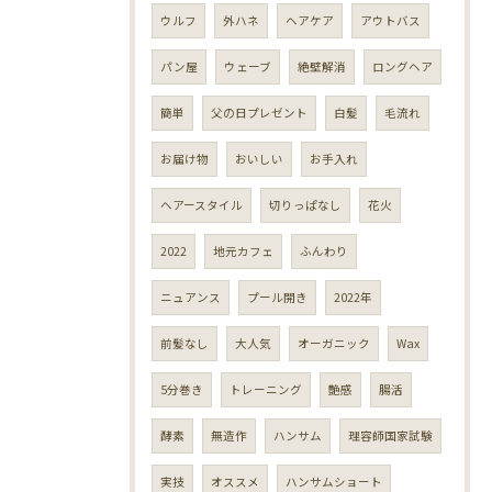
ウルフ
外ハネ
ヘアケア
アウトバス
パン屋
ウェーブ
絶壁解消
ロングヘア
簡単
父の日プレゼント
白髪
毛流れ
お届け物
おいしい
お手入れ
ヘアースタイル
切りっぱなし
花火
2022
地元カフェ
ふんわり
ニュアンス
プール開き
2022年
前髪なし
大人気
オーガニック
Wax
5分巻き
トレーニング
艶感
腸活
酵素
無造作
ハンサム
理容師国家試験
実技
オススメ
ハンサムショート