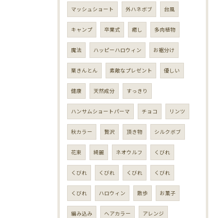
マッシュショート
外ハネボブ
台風
キャンプ
卒業式
癒し
多肉植物
魔法
ハッピーハロウィン
お裾分け
栗きんとん
素敵なプレゼント
優しい
健康
天然成分
すっきり
ハンサムショートパーマ
チョコ
リンツ
秋カラー
贅沢
頂き物
シルクボブ
花束
綺麗
ネオウルフ
くびれ
くびれ
くびれ
くびれ
くびれ
くびれ
ハロウィン
散歩
お菓子
編み込み
ヘアカラー
アレンジ