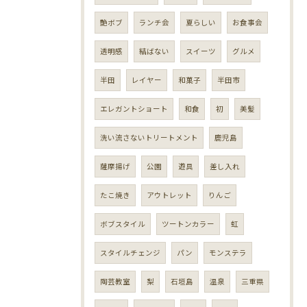
艶ボブ
ランチ会
夏らしい
お食事会
透明感
結ばない
スイーツ
グルメ
半田
レイヤー
和菓子
半田市
エレガントショート
和食
初
美髪
洗い流さないトリートメント
鹿児島
薩摩揚げ
公園
遊具
差し入れ
たこ焼き
アウトレット
りんご
ボブスタイル
ツートンカラー
虹
スタイルチェンジ
パン
モンステラ
陶芸教室
梨
石垣島
温泉
三重県