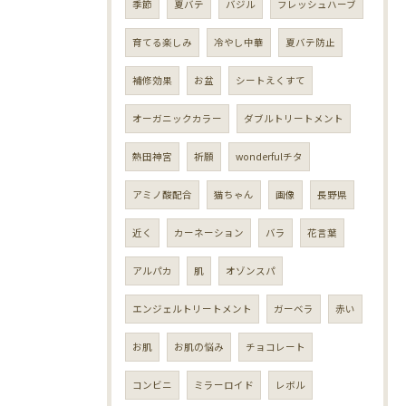
季節
夏バテ
バジル
フレッシュハーブ
育てる楽しみ
冷やし中華
夏バテ防止
補修効果
お盆
シートえくすて
オーガニックカラー
ダブルトリートメント
熱田神宮
祈願
wonderfulチタ
アミノ酸配合
猫ちゃん
画像
長野県
近く
カーネーション
バラ
花言葉
アルパカ
肌
オゾンスパ
エンジェルトリートメント
ガーベラ
赤い
お肌
お肌の悩み
チョコレート
コンビニ
ミラーロイド
レボル