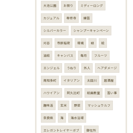
大池公園
お祭り
ミディーロング
カジュアル
専修寺
練習
シルバーカラー
シャンプーキャンペーン
刈谷
市原稲荷
環境
緑
絵
油絵
キャンバス
毎月
フルーツ
エンジェル
うねり
外人
ヘアダメージ
南知多町
イタリアン
太田川
居酒屋
ハワイアン
阿久比町
絵画教室
習い事
趣味活
玄米
野菜
マッシュウルフ
奈良県
海
海水浴場
エレガントレイヤーボブ
御在所