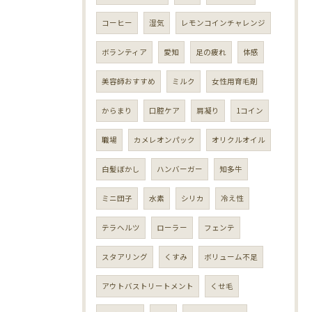
コーヒー
湿気
レモンコインチャレンジ
ボランティア
愛知
足の疲れ
体感
美容師おすすめ
ミルク
女性用育毛剤
からまり
口腔ケア
肩凝り
1コイン
職場
カメレオンパック
オリクルオイル
白髪ぼかし
ハンバーガー
知多牛
ミニ団子
水素
シリカ
冷え性
テラヘルツ
ローラー
フェンテ
スタアリング
くすみ
ボリューム不足
アウトバストリートメント
くせ毛