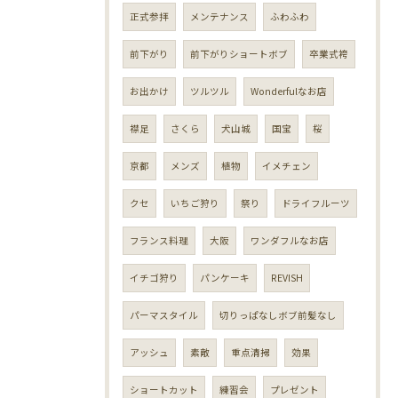
正式参拝
メンテナンス
ふわふわ
前下がり
前下がりショートボブ
卒業式袴
お出かけ
ツルツル
Wonderfulなお店
襟足
さくら
犬山城
国宝
桜
京都
メンズ
植物
イメチェン
クセ
いちご狩り
祭り
ドライフルーツ
フランス料理
大阪
ワンダフルなお店
イチゴ狩り
パンケーキ
REVISH
パーマスタイル
切りっぱなしボブ前髪なし
アッシュ
素敵
重点清掃
効果
ショートカット
練習会
プレゼント