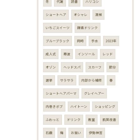
冬
代謝
読書
ハリコシ
ショートヘア
オシャレ
清掃
いちごスイーツ
酵素ドリンク
ブルーブラック
同時
手水
2023年
成人式
寒波
インソール
レッド
オゾン
ヘッドスパ
スカーフ
節分
選挙
サラサラ
内部から補修
春
ショートヘアパーマ
グレイヘアー
内巻きボブ
ハイトーン
ショッピング
ふわっと
ドリンク
教室
肌質改善
石鹸
梅
お揃い
伊勢神宮