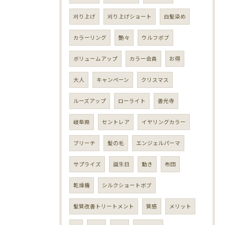
刈り上げ
刈り上げショート
白髪染め
カラーリング
艶々
ウルフボブ
ボリュームアップ
カラー会員
お得
大人
キャンペーン
クリスマス
ルーズアップ
ローライト
善光寺
岐阜県
セントレア
イヤリングカラー
ブリーチ
髪の毛
エンジェルパーマ
サプライズ
誕生日
動き
布団
乾燥機
シルクショートボブ
髪質改善トリートメント
質感
メリット