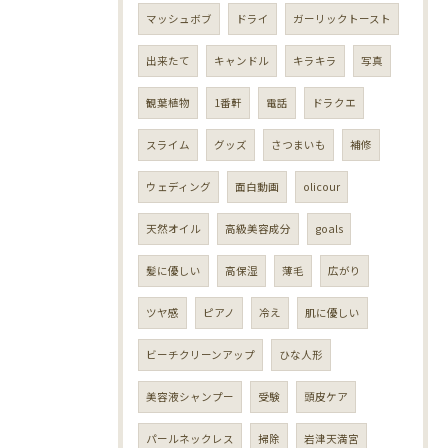
マッシュボブ
ドライ
ガーリックトースト
出来たて
キャンドル
キラキラ
写真
観葉植物
1番軒
電話
ドラクエ
スライム
グッズ
さつまいも
補修
ウェディング
面白動画
olicour
天然オイル
高級美容成分
goals
髪に優しい
高保湿
薄毛
広がり
ツヤ感
ピアノ
冷え
肌に優しい
ビーチクリーンアップ
ひな人形
美容液シャンプー
受験
頭皮ケア
パールネックレス
掃除
岩津天満宮