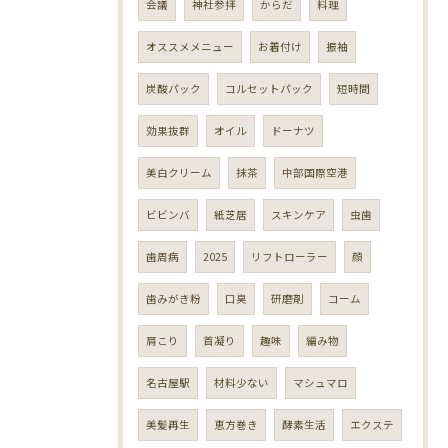
会議
神社参拝
からだ
料理
オススメメニュー
お着付け
振袖
炭酸パック
コルセットパック
短時間
効果抜群
オイル
ドーナツ
美白クリーム
抹茶
中部国際空港
ビビンバ
紙芝居
スキンケア
虫歯
歯周病
2025
リフトローラー
顔
歯みがき粉
口臭
研磨剤
コーム
肩こり
首凝り
趣味
編み物
名古屋駅
材料少ない
マシュマロ
美髪再生
恵方巻き
酵素生活
エクステ