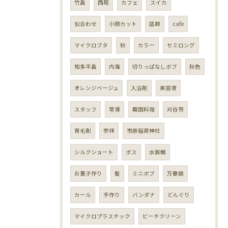
竹島
西尾
カフェ
スイカ
似合わせ
小顔カット
話題
cafe
マイクロブタ
秋
カラー
セミロング
知多半島
内海
切りっぱなしボブ
秋色
オレンジベージュ
入浴剤
美容液
スタッフ
常滑
韓国料理
刈谷市
育毛剤
参拝
市原稲荷神社
シルクショート
ボス
水族館
お菓子作り
髪
ミニボブ
万華鏡
カール
手作り
バンダナ
どんぐり
マイクロプラスチック
ビーチクリーン