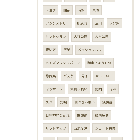
トヨタ
開花
時期
見頃
アシンメトリー
肌荒れ
活用
大好評
ソフトウルフ
大谷公園
大谷公園
使い方
卒業
メッシュウルフ
メンズマッシュパーマ
酵素きょうしつ
静岡県
バスケ
男子
かっこいい
マッサージ
気持ち良い
動画
ぼぶ
スパ
安眠
寝つきが悪い
疲労感
自律神経の乱れ
偏頭痛
眼精疲労
リフトアップ
血流促進
ショート特集