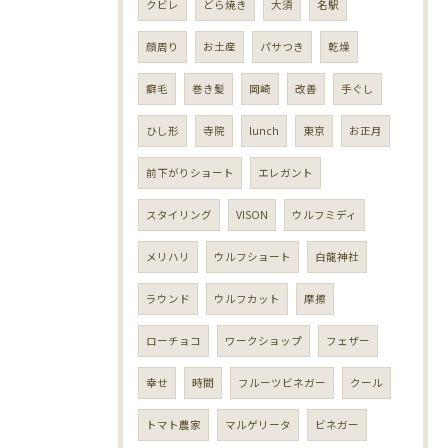
クビレ
どら焼き
大須
名駅
顔周り
お土産
パサつき
乾燥
癖毛
巻き髪
岡崎
改善
手ぐし
ひし形
寺院
lunch
東京
お正月
前下がりショート
エレガント
スタイリング
VISON
ウルフミディ
メリハリ
ウルフショート
白龍神社
ラウンド
ウルフカット
摩擦
ローチョコ
ワークショップ
フェザー
幸せ
時間
フルーツビネガー
クール
トマト農家
マルゲリータ
ビネガー