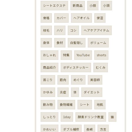
シートエクステ
新商品
小顔
小頭
骨格
カバー
ヘアオイル
保湿
枝毛
ハリ
コシ
ヘアケアアイテム
身体
食材
白髪隠し
ボリューム
おしゃれ
特集
YouTube
shorts
商品紹介
ボディステッカー
むくみ
首こり
筋肉
めぐり
美容師
かゆみ
炎症
体
ダイエット
飲み物
食物繊維
シート
地肌
しっとり
1day
酵素ドリンク教室
猫
かわいい
ダブル補修
長崎
方言