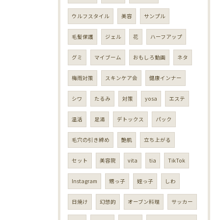
ウルフスタイル
美容
サンプル
毛髪保護
ジェル
花
ハーフアップ
グミ
マイブーム
おもしろ動画
ネタ
梅雨対策
スキンケア会
健康インナー
シワ
たるみ
対策
yosa
エステ
温活
足湯
デトックス
パック
毛穴の引き締め
艶肌
立ち上がる
セット
美容院
vita
tia
TikTok
Instagram
甥っ子
姪っ子
しわ
日焼け
幻想的
オーブン料理
サッカー