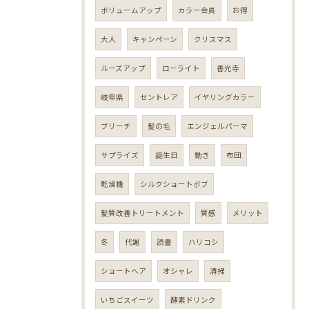
ボリュームアップ
カラー会員
お得
大人
キャンペーン
クリスマス
ルーズアップ
ローライト
善光寺
岐阜県
セントレア
イヤリングカラー
ブリーチ
髪の毛
エンジェルパーマ
サプライズ
誕生日
動き
布団
乾燥機
シルクショートボブ
髪質改善トリートメント
質感
メリット
冬
代謝
読書
ハリコシ
ショートヘア
オシャレ
清掃
いちごスイーツ
酵素ドリンク