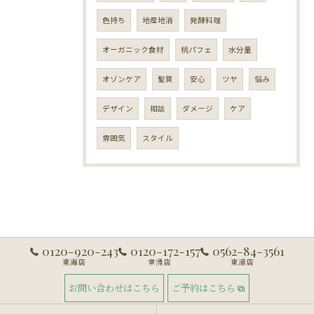
色持ち
地産地消
発酵料理
オーガニック食材
桃パフェ
水分量
オゾンケア
髪質
安心
ツヤ
悩み
デザイン
相談
ダメージ
ケア
雰囲気
スタイル
0120-920-243
0120-172-157
0562-84-3561
東海店
常滑店
東浦店
お問い合わせはこちら
ご予約はこちら