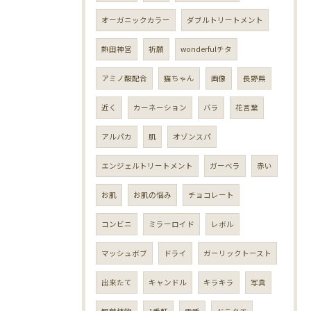
オーガニックカラー
ダブルトリートメント
熱田神宮
祈願
wonderfulチタ
アミノ酸配合
猫ちゃん
画像
長野県
近く
カーネーション
バラ
花言葉
アルパカ
肌
オゾンスパ
エンジェルトリートメント
ガーベラ
赤い
お肌
お肌の悩み
チョコレート
コンビニ
ミラーロイド
レボル
マッシュボブ
ドライ
ガーリックトースト
出来たて
キャンドル
キラキラ
写真