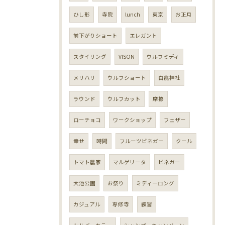
ひし形
寺院
lunch
東京
お正月
前下がりショート
エレガント
スタイリング
VISON
ウルフミディ
メリハリ
ウルフショート
白龍神社
ラウンド
ウルフカット
摩擦
ローチョコ
ワークショップ
フェザー
幸せ
時間
フルーツビネガー
クール
トマト農家
マルゲリータ
ビネガー
大池公園
お祭り
ミディーロング
カジュアル
専修寺
練習