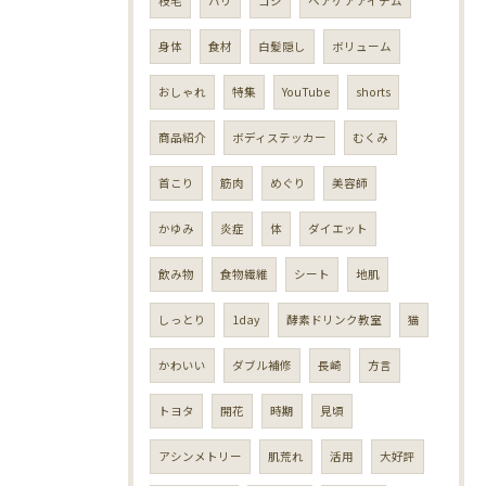
枝毛
ハリ
コシ
ヘアケアアイテム
身体
食材
白髪隠し
ボリューム
おしゃれ
特集
YouTube
shorts
商品紹介
ボディステッカー
むくみ
首こり
筋肉
めぐり
美容師
かゆみ
炎症
体
ダイエット
飲み物
食物繊維
シート
地肌
しっとり
1day
酵素ドリンク教室
猫
かわいい
ダブル補修
長崎
方言
トヨタ
開花
時期
見頃
アシンメトリー
肌荒れ
活用
大好評