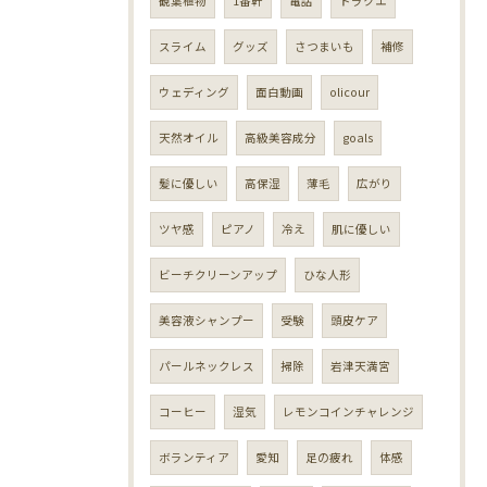
観葉植物
1番軒
電話
ドラクエ
スライム
グッズ
さつまいも
補修
ウェディング
面白動画
olicour
天然オイル
高級美容成分
goals
髪に優しい
高保湿
薄毛
広がり
ツヤ感
ピアノ
冷え
肌に優しい
ビーチクリーンアップ
ひな人形
美容液シャンプー
受験
頭皮ケア
パールネックレス
掃除
岩津天満宮
コーヒー
湿気
レモンコインチャレンジ
ボランティア
愛知
足の疲れ
体感