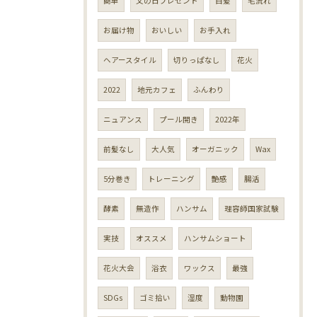
簡単
父の日プレゼント
白髪
毛流れ
お届け物
おいしい
お手入れ
ヘアースタイル
切りっぱなし
花火
2022
地元カフェ
ふんわり
ニュアンス
プール開き
2022年
前髪なし
大人気
オーガニック
Wax
5分巻き
トレーニング
艶感
腸活
酵素
無造作
ハンサム
理容師国家試験
実技
オススメ
ハンサムショート
花火大会
浴衣
ワックス
最強
SDGs
ゴミ拾い
湿度
動物園