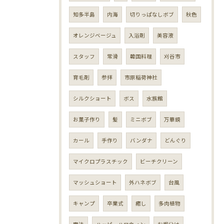
知多半島
内海
切りっぱなしボブ
秋色
オレンジベージュ
入浴剤
美容液
スタッフ
常滑
韓国料理
刈谷市
育毛剤
参拝
市原稲荷神社
シルクショート
ボス
水族館
お菓子作り
髪
ミニボブ
万華鏡
カール
手作り
バンダナ
どんぐり
マイクロプラスチック
ビーチクリーン
マッシュショート
外ハネボブ
台風
キャンプ
卒業式
癒し
多肉植物