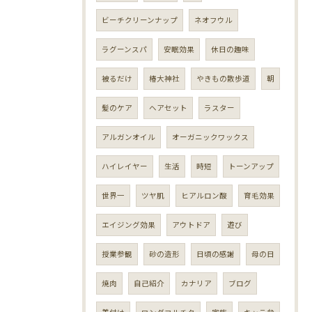
ビーチクリーンナップ
ネオフウル
ラグーンスパ
安眠効果
休日の趣味
被るだけ
椿大神社
やきもの散歩道
朝
髪のケア
ヘアセット
ラスター
アルガンオイル
オーガニックワックス
ハイレイヤー
生活
時短
トーンアップ
世界一
ツヤ肌
ヒアルロン酸
育毛効果
エイジング効果
アウトドア
遊び
授業参観
砂の造形
日頃の感謝
母の日
焼肉
自己紹介
カナリア
ブログ