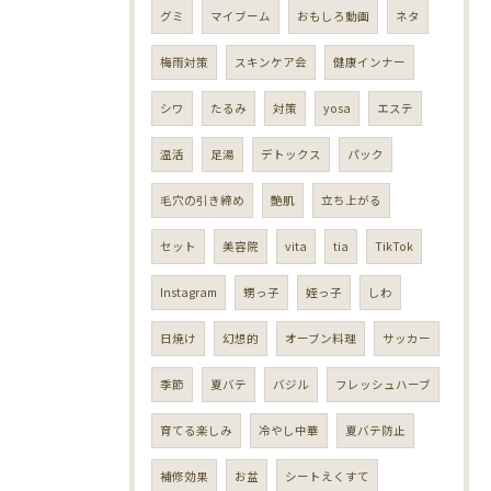
グミ
マイブーム
おもしろ動画
ネタ
梅雨対策
スキンケア会
健康インナー
シワ
たるみ
対策
yosa
エステ
温活
足湯
デトックス
パック
毛穴の引き締め
艶肌
立ち上がる
セット
美容院
vita
tia
TikTok
Instagram
甥っ子
姪っ子
しわ
日焼け
幻想的
オーブン料理
サッカー
季節
夏バテ
バジル
フレッシュハーブ
育てる楽しみ
冷やし中華
夏バテ防止
補修効果
お盆
シートえくすて