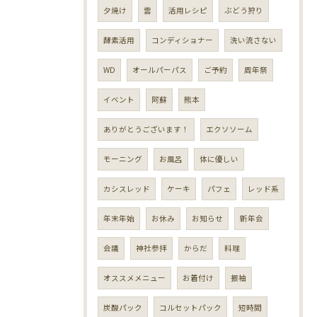
夕焼け
雲
活用レシピ
ぶどう狩り
酵素活用
コンディショナー
洗い流さない
WD
オールパーパス
ご予約
周年祭
イベント
阿蘇
熊本
ありがとうございます！
エクソソーム
モーニング
お風呂
体に優しい
カシスレッド
ケーキ
パフェ
レッド系
年末年始
お休み
お知らせ
新年会
会議
神社参拝
からだ
料理
オススメメニュー
お着付け
振袖
炭酸パック
コルセットパック
短時間