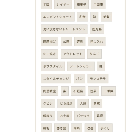
半田
レイヤー
和菓子
半田市
エレガントショート
和食
初
美髪
洗い流さないトリートメント
鹿児島
薩摩揚げ
公園
遊具
差し入れ
たこ焼き
アウトレット
りんご
ボブスタイル
ツートンカラー
虹
スタイルチェンジ
パン
モンステラ
陶芸教室
梨
石垣島
温泉
三重県
クビレ
どら焼き
大須
名駅
顔周り
お土産
パサつき
乾燥
癖毛
巻き髪
岡崎
改善
手ぐし