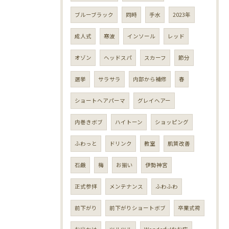
ブルーブラック
同時
手水
2023年
成人式
寒波
インソール
レッド
オゾン
ヘッドスパ
スカーフ
節分
選挙
サラサラ
内部から補修
春
ショートヘアパーマ
グレイヘアー
内巻きボブ
ハイトーン
ショッピング
ふわっと
ドリンク
教室
肌質改善
石鹸
梅
お揃い
伊勢神宮
正式参拝
メンテナンス
ふわふわ
前下がり
前下がりショートボブ
卒業式袴