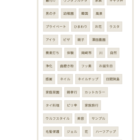
着付け
ワンダフルチタ
家族
キャラ弁
男の子
幼稚園
韓国
風景
プライベート
ひまわり
お花
ラスタ
アイラ
ピザ
親子
澤田農園
蕎麦打ち
体験
岡崎市
川
自然
浄化
歯磨き粉
フッ素
お誕生日
感謝
ネイル
ネイルチップ
日間賀島
家庭菜園
親孝行
カットカラー
タイ料理
ピリ辛
家族旅行
ウルフスタイル
美容
サンプル
毛髪保護
ジェル
花
ハーフアップ