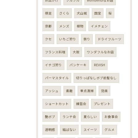
お出かけ
ツルツル
Wonderfulなお店
襟足
さくら
犬山城
国宝
桜
京都
メンズ
植物
イメチェン
クセ
いちご狩り
祭り
ドライフルーツ
フランス料理
大阪
ワンダフルなお店
イチゴ狩り
パンケーキ
REVISH
パーマスタイル
切りっぱなしボブ前髪なし
アッシュ
素敵
重点清掃
効果
ショートカット
練習会
プレゼント
艶ボブ
ランチ会
夏らしい
お食事会
透明感
結ばない
スイーツ
グルメ