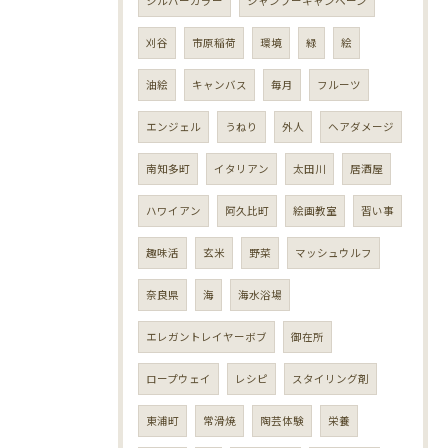
シルバーカラー
シャンプーキャンペーン
刈谷
市原稲荷
環境
緑
絵
油絵
キャンバス
毎月
フルーツ
エンジェル
うねり
外人
ヘアダメージ
南知多町
イタリアン
太田川
居酒屋
ハワイアン
阿久比町
絵画教室
習い事
趣味活
玄米
野菜
マッシュウルフ
奈良県
海
海水浴場
エレガントレイヤーボブ
御在所
ロープウェイ
レシピ
スタイリング剤
東浦町
常滑焼
陶芸体験
栄養