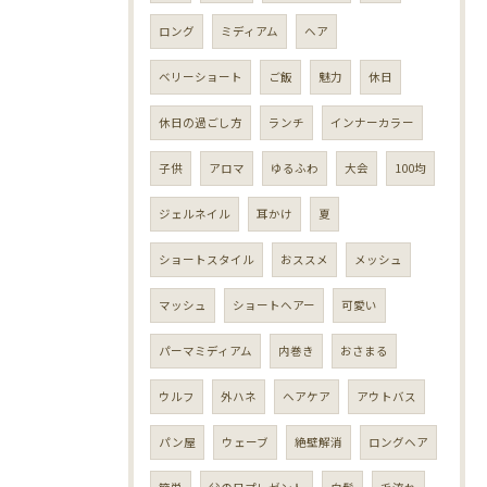
ロング
ミディアム
ヘア
ベリーショート
ご飯
魅力
休日
休日の過ごし方
ランチ
インナーカラー
子供
アロマ
ゆるふわ
大会
100均
ジェルネイル
耳かけ
夏
ショートスタイル
おススメ
メッシュ
マッシュ
ショートヘアー
可愛い
パーマミディアム
内巻き
おさまる
ウルフ
外ハネ
ヘアケア
アウトバス
パン屋
ウェーブ
絶壁解消
ロングヘア