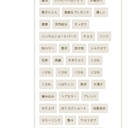
魔法
ハッピーハロウィン
お裾分け
栗きんとん
素敵なプレゼント
優しい
健康
天然成分
すっきり
ハンサムショートパーマ
チョコ
リンツ
秋カラー
贅沢
頂き物
シルクボブ
花束
綺麗
ネオウルフ
くびれ
くびれ
くびれ
くびれ
くびれ
くびれ
ハロウィン
散歩
お菓子
編み込み
ヘアカラー
アレンジ
刈り上げ
刈り上げショート
白髪染め
カラーリング
艶々
ウルフボブ