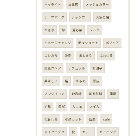
ハイライト
立体感
メッシュカラー
テーマパーク
シャンプー
天使の輪
かき氷
旬
夏野菜
シルク
イメージチェンジ
艶々ショート
ボブヘア
エシカル
洗剤
まとまり
ふわゆる
無造作ヘア
ナチュラル
お団子
美味しい
店
ゆるめ
頭皮
ノンシリコン
理容師
国家試験
蒲郡
竹島
西尾
カフェ
スイカ
似合わせ
小顔カット
話題
cafe
マイクロブタ
秋
カラー
セミロング