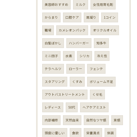
美容師おすすめ
ミルク
女性用育毛剤
からまり
口腔ケア
肩凝り
1コイン
職場
カメレオンパック
オリクルオイル
白髪ぼかし
ハンバーガー
知多牛
ミニ団子
水素
シリカ
冷え性
テラヘルツ
ローラー
フェンテ
スタアリング
くすみ
ボリューム不足
アウトバストリートメント
くせ毛
レディース
50代
ヘアケアミスト
内部補修
天然由来
自然なツヤ感
束感
頭皮に優しい
食欲
栄養満点
体調