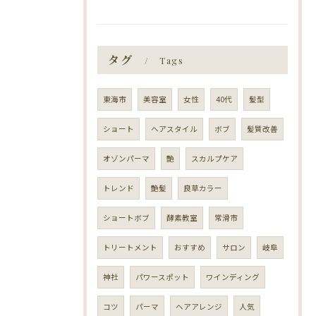
タグ
Tags
東海市
美容室
女性
40代
髪型
ショート
ヘアスタイル
ボブ
髪質改善
オゾンパーマ
艶
スカルプケア
トレンド
艶髪
良草カラー
ショートボブ
酵素教室
常滑市
トリートメント
おすすめ
サロン
岐阜
神社
パワースポット
ワインディング
コツ
パーマ
ヘアアレンジ
人気