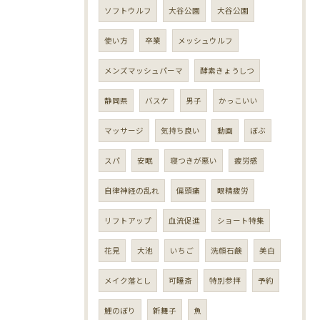
ソフトウルフ
大谷公園
大谷公園
使い方
卒業
メッシュウルフ
メンズマッシュパーマ
酵素きょうしつ
静岡県
バスケ
男子
かっこいい
マッサージ
気持ち良い
動画
ぼぶ
スパ
安眠
寝つきが悪い
疲労感
自律神経の乱れ
偏頭痛
眼精疲労
リフトアップ
血流促進
ショート特集
花見
大池
いちご
洗顔石鹸
美白
メイク落とし
可睡斎
特別参拝
予約
鯉のぼり
新舞子
魚