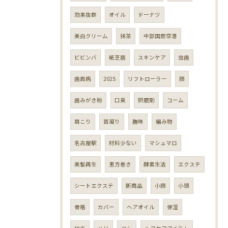
効果抜群
オイル
ドーナツ
美白クリーム
抹茶
中部国際空港
ビビンバ
紙芝居
スキンケア
虫歯
歯周病
2025
リフトローラー
顔
歯みがき粉
口臭
研磨剤
コーム
肩こり
首凝り
趣味
編み物
名古屋駅
材料少ない
マシュマロ
美髪再生
恵方巻き
酵素生活
エクステ
シートエクステ
新商品
小顔
小頭
骨格
カバー
ヘアオイル
保湿