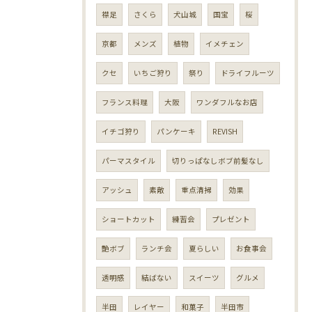
襟足
さくら
犬山城
国宝
桜
京都
メンズ
植物
イメチェン
クセ
いちご狩り
祭り
ドライフルーツ
フランス料理
大阪
ワンダフルなお店
イチゴ狩り
パンケーキ
REVISH
パーマスタイル
切りっぱなしボブ前髪なし
アッシュ
素敵
重点清掃
効果
ショートカット
練習会
プレゼント
艶ボブ
ランチ会
夏らしい
お食事会
透明感
結ばない
スイーツ
グルメ
半田
レイヤー
和菓子
半田市