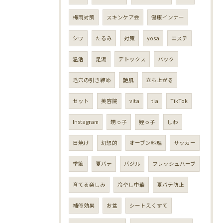
梅雨対策
スキンケア会
健康インナー
シワ
たるみ
対策
yosa
エステ
温活
足湯
デトックス
パック
毛穴の引き締め
艶肌
立ち上がる
セット
美容院
vita
tia
TikTok
Instagram
甥っ子
姪っ子
しわ
日焼け
幻想的
オーブン料理
サッカー
季節
夏バテ
バジル
フレッシュハーブ
育てる楽しみ
冷やし中華
夏バテ防止
補修効果
お盆
シートえくすて