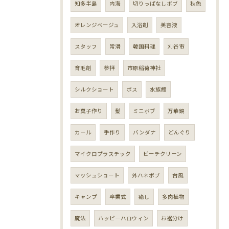
知多半島
内海
切りっぱなしボブ
秋色
オレンジベージュ
入浴剤
美容液
スタッフ
常滑
韓国料理
刈谷市
育毛剤
参拝
市原稲荷神社
シルクショート
ボス
水族館
お菓子作り
髪
ミニボブ
万華鏡
カール
手作り
バンダナ
どんぐり
マイクロプラスチック
ビーチクリーン
マッシュショート
外ハネボブ
台風
キャンプ
卒業式
癒し
多肉植物
魔法
ハッピーハロウィン
お裾分け