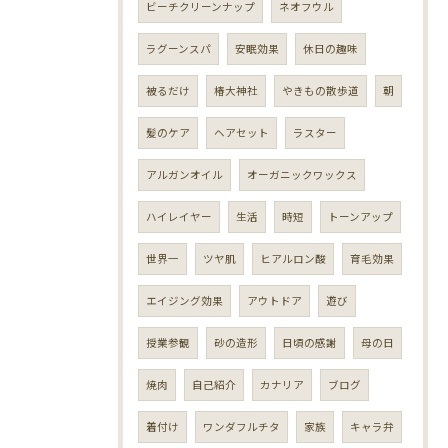
ビーチクリーンナップ
ネオフウル
ラグーンスパ
安眠効果
休日の趣味
被るだけ
椿大神社
やきもの散歩道
朝
髪のケア
ヘアセット
ラスター
アルガンオイル
オーガニックワックス
ハイレイヤー
生活
時短
トーンアップ
世界一
ツヤ肌
ヒアルロン酸
育毛効果
エイジング効果
アウトドア
遊び
授業参観
砂の造形
日頃の感謝
母の日
焼肉
自己紹介
カナリア
ブログ
着付け
ワンダフルチタ
家族
キャラ弁