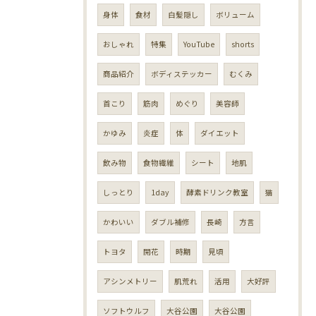
身体
食材
白髪隠し
ボリューム
おしゃれ
特集
YouTube
shorts
商品紹介
ボディステッカー
むくみ
首こり
筋肉
めぐり
美容師
かゆみ
炎症
体
ダイエット
飲み物
食物繊維
シート
地肌
しっとり
1day
酵素ドリンク教室
猫
かわいい
ダブル補修
長崎
方言
トヨタ
開花
時期
見頃
アシンメトリー
肌荒れ
活用
大好評
ソフトウルフ
大谷公園
大谷公園