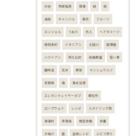
刈谷
市原稲荷
環境
緑
絵
油絵
キャンバス
毎月
フルーツ
エンジェル
うねり
外人
ヘアダメージ
南知多町
イタリアン
太田川
居酒屋
ハワイアン
阿久比町
絵画教室
習い事
趣味活
玄米
野菜
マッシュウルフ
奈良県
海
海水浴場
エレガントレイヤーボブ
御在所
ロープウェイ
レシピ
スタイリング剤
東浦町
常滑焼
陶芸体験
栄養
夕焼け
雲
活用レシピ
ぶどう狩り