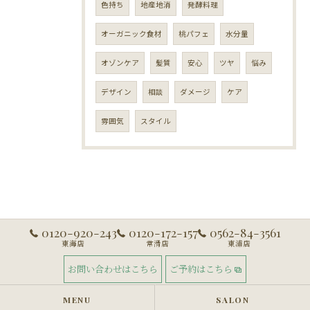
色持ち
地産地消
発酵料理
オーガニック食材
桃パフェ
水分量
オゾンケア
髪質
安心
ツヤ
悩み
デザイン
相談
ダメージ
ケア
雰囲気
スタイル
0120-920-243
0120-172-157
0562-84-3561
東海店
常滑店
東浦店
お問い合わせはこちら
ご予約はこちら
MENU
SALON