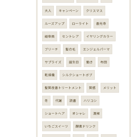
大人
キャンペーン
クリスマス
ルーズアップ
ローライト
善光寺
岐阜県
セントレア
イヤリングカラー
ブリーチ
髪の毛
エンジェルパーマ
サプライズ
誕生日
動き
布団
乾燥機
シルクショートボブ
髪質改善トリートメント
質感
メリット
冬
代謝
読書
ハリコシ
ショートヘア
オシャレ
清掃
いちごスイーツ
酵素ドリンク