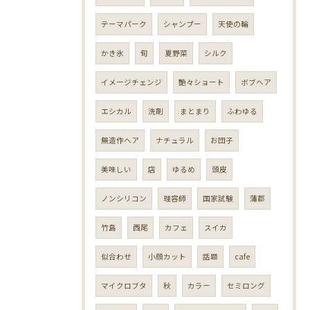
テーマパーク
シャンプー
天使の輪
かき氷
旬
夏野菜
シルク
イメージチェンジ
艶々ショート
ボブヘア
エシカル
洗剤
まとまり
ふわゆる
無造作ヘア
ナチュラル
お団子
美味しい
店
ゆるめ
頭皮
ノンシリコン
理容師
国家試験
蒲郡
竹島
西尾
カフェ
スイカ
似合わせ
小顔カット
話題
cafe
マイクロブタ
秋
カラー
セミロング