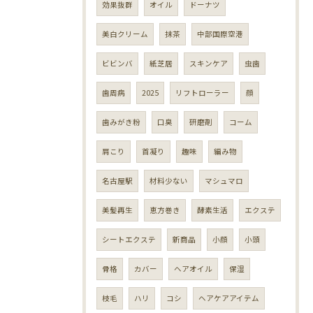
効果抜群
オイル
ドーナツ
美白クリーム
抹茶
中部国際空港
ビビンバ
紙芝居
スキンケア
虫歯
歯周病
2025
リフトローラー
顔
歯みがき粉
口臭
研磨剤
コーム
肩こり
首凝り
趣味
編み物
名古屋駅
材料少ない
マシュマロ
美髪再生
恵方巻き
酵素生活
エクステ
シートエクステ
新商品
小顔
小頭
骨格
カバー
ヘアオイル
保湿
枝毛
ハリ
コシ
ヘアケアアイテム