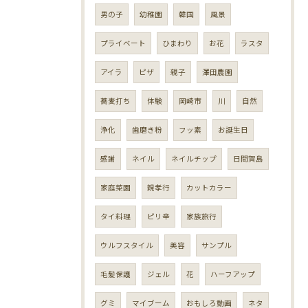
男の子
幼稚園
韓国
風景
プライベート
ひまわり
お花
ラスタ
アイラ
ピザ
親子
澤田農園
蕎麦打ち
体験
岡崎市
川
自然
浄化
歯磨き粉
フッ素
お誕生日
感謝
ネイル
ネイルチップ
日間賀島
家庭菜園
親孝行
カットカラー
タイ料理
ピリ辛
家族旅行
ウルフスタイル
美容
サンプル
毛髪保護
ジェル
花
ハーフアップ
グミ
マイブーム
おもしろ動画
ネタ