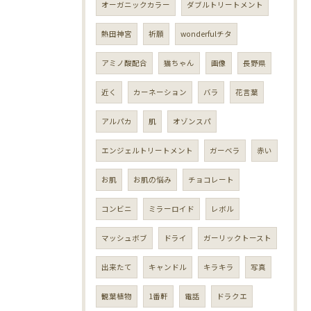
オーガニックカラー
ダブルトリートメント
熱田神宮
祈願
wonderfulチタ
アミノ酸配合
猫ちゃん
画像
長野県
近く
カーネーション
バラ
花言葉
アルパカ
肌
オゾンスパ
エンジェルトリートメント
ガーベラ
赤い
お肌
お肌の悩み
チョコレート
コンビニ
ミラーロイド
レボル
マッシュボブ
ドライ
ガーリックトースト
出来たて
キャンドル
キラキラ
写真
観葉植物
1番軒
電話
ドラクエ