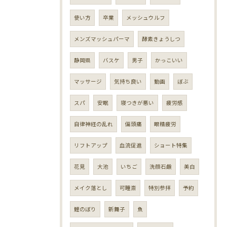
使い方
卒業
メッシュウルフ
メンズマッシュパーマ
酵素きょうしつ
静岡県
バスケ
男子
かっこいい
マッサージ
気持ち良い
動画
ぼぶ
スパ
安眠
寝つきが悪い
疲労感
自律神経の乱れ
偏頭痛
眼精疲労
リフトアップ
血流促進
ショート特集
花見
大池
いちご
洗顔石鹸
美白
メイク落とし
可睡斎
特別参拝
予約
鯉のぼり
新舞子
魚