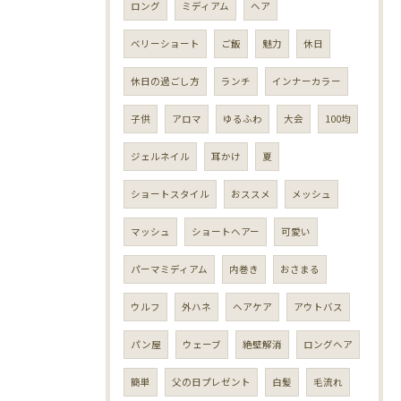
ロング
ミディアム
ヘア
ベリーショート
ご飯
魅力
休日
休日の過ごし方
ランチ
インナーカラー
子供
アロマ
ゆるふわ
大会
100均
ジェルネイル
耳かけ
夏
ショートスタイル
おススメ
メッシュ
マッシュ
ショートヘアー
可愛い
パーマミディアム
内巻き
おさまる
ウルフ
外ハネ
ヘアケア
アウトバス
パン屋
ウェーブ
絶壁解消
ロングヘア
簡単
父の日プレゼント
白髪
毛流れ