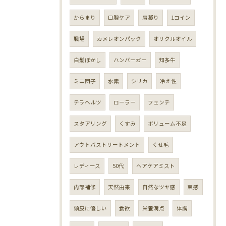
からまり
口腔ケア
肩凝り
1コイン
職場
カメレオンパック
オリクルオイル
白髪ぼかし
ハンバーガー
知多牛
ミニ団子
水素
シリカ
冷え性
テラヘルツ
ローラー
フェンテ
スタアリング
くすみ
ボリューム不足
アウトバストリートメント
くせ毛
レディース
50代
ヘアケアミスト
内部補修
天然由来
自然なツヤ感
束感
頭皮に優しい
食欲
栄養満点
体調