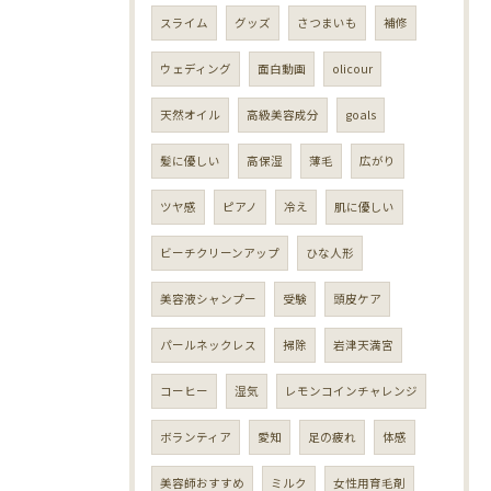
スライム
グッズ
さつまいも
補修
ウェディング
面白動画
olicour
天然オイル
高級美容成分
goals
髪に優しい
高保湿
薄毛
広がり
ツヤ感
ピアノ
冷え
肌に優しい
ビーチクリーンアップ
ひな人形
美容液シャンプー
受験
頭皮ケア
パールネックレス
掃除
岩津天満宮
コーヒー
湿気
レモンコインチャレンジ
ボランティア
愛知
足の疲れ
体感
美容師おすすめ
ミルク
女性用育毛剤