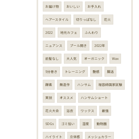
お届け物
おいしい
お手入れ
ヘアースタイル
切りっぱなし
花火
2022
地元カフェ
ふんわり
ニュアンス
プール開き
2022年
前髪なし
大人気
オーガニック
Wax
5分巻き
トレーニング
艶感
腸活
酵素
無造作
ハンサム
理容師国家試験
実技
オススメ
ハンサムショート
花火大会
浴衣
ワックス
最強
SDGs
ゴミ拾い
湿度
動物園
ハイライト
立体感
メッシュカラー