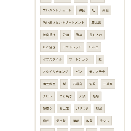
エレガントショート
和食
初
美髪
洗い流さないトリートメント
鹿児島
薩摩揚げ
公園
遊具
差し入れ
たこ焼き
アウトレット
りんご
ボブスタイル
ツートンカラー
虹
スタイルチェンジ
パン
モンステラ
陶芸教室
梨
石垣島
温泉
三重県
クビレ
どら焼き
大須
名駅
顔周り
お土産
パサつき
乾燥
癖毛
巻き髪
岡崎
改善
手ぐし