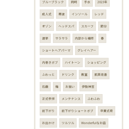
ブルーブラック
同時
手水
2023年
成人式
寒波
インソール
レッド
オゾン
ヘッドスパ
スカーフ
節分
選挙
サラサラ
内部から補修
春
ショートヘアパーマ
グレイヘアー
内巻きボブ
ハイトーン
ショッピング
ふわっと
ドリンク
教室
肌質改善
石鹸
梅
お揃い
伊勢神宮
正式参拝
メンテナンス
ふわふわ
前下がり
前下がりショートボブ
卒業式袴
お出かけ
ツルツル
Wonderfulなお店