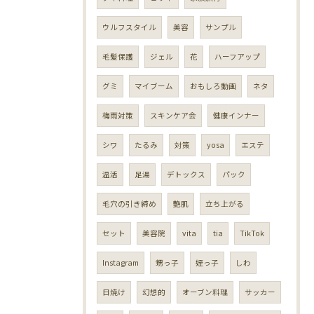
ウルフスタイル
美容
サンプル
毛髪保護
ジェル
花
ハーフアップ
グミ
マイブーム
おもしろ動画
ネタ
梅雨対策
スキンケア会
健康インナー
シワ
たるみ
対策
yosa
エステ
温活
足湯
デトックス
パック
毛穴の引き締め
艶肌
立ち上がる
セット
美容院
vita
tia
TikTok
Instagram
甥っ子
姪っ子
しわ
日焼け
幻想的
オーブン料理
サッカー