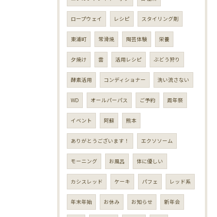
ロープウェイ
レシピ
スタイリング剤
東浦町
常滑焼
陶芸体験
栄養
夕焼け
雲
活用レシピ
ぶどう狩り
酵素活用
コンディショナー
洗い流さない
WD
オールパーパス
ご予約
周年祭
イベント
阿蘇
熊本
ありがとうございます！
エクソソーム
モーニング
お風呂
体に優しい
カシスレッド
ケーキ
パフェ
レッド系
年末年始
お休み
お知らせ
新年会