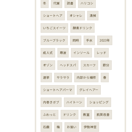
冬
代謝
読書
ハリコシ
ショートヘア
オシャレ
清掃
いちごスイーツ
酵素ドリンク
ブルーブラック
同時
手水
2023年
成人式
寒波
インソール
レッド
オゾン
ヘッドスパ
スカーフ
節分
選挙
サラサラ
内部から補修
春
ショートヘアパーマ
グレイヘアー
内巻きボブ
ハイトーン
ショッピング
ふわっと
ドリンク
教室
肌質改善
石鹸
梅
お揃い
伊勢神宮