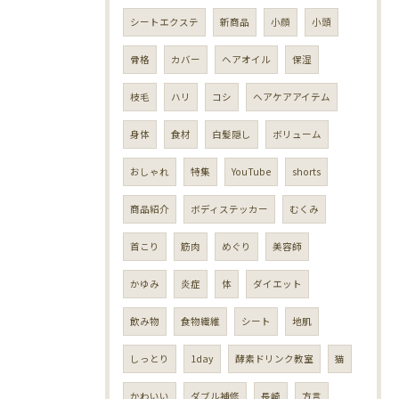
シートエクステ
新商品
小顔
小頭
骨格
カバー
ヘアオイル
保湿
枝毛
ハリ
コシ
ヘアケアアイテム
身体
食材
白髪隠し
ボリューム
おしゃれ
特集
YouTube
shorts
商品紹介
ボディステッカー
むくみ
首こり
筋肉
めぐり
美容師
かゆみ
炎症
体
ダイエット
飲み物
食物繊維
シート
地肌
しっとり
1day
酵素ドリンク教室
猫
かわいい
ダブル補修
長崎
方言