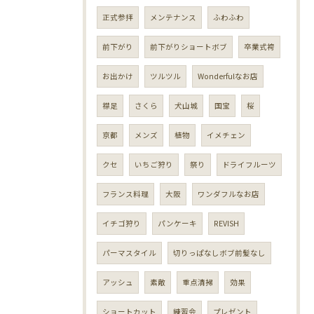
正式参拝
メンテナンス
ふわふわ
前下がり
前下がりショートボブ
卒業式袴
お出かけ
ツルツル
Wonderfulなお店
襟足
さくら
犬山城
国宝
桜
京都
メンズ
植物
イメチェン
クセ
いちご狩り
祭り
ドライフルーツ
フランス料理
大阪
ワンダフルなお店
イチゴ狩り
パンケーキ
REVISH
パーマスタイル
切りっぱなしボブ前髪なし
アッシュ
素敵
重点清掃
効果
ショートカット
練習会
プレゼント