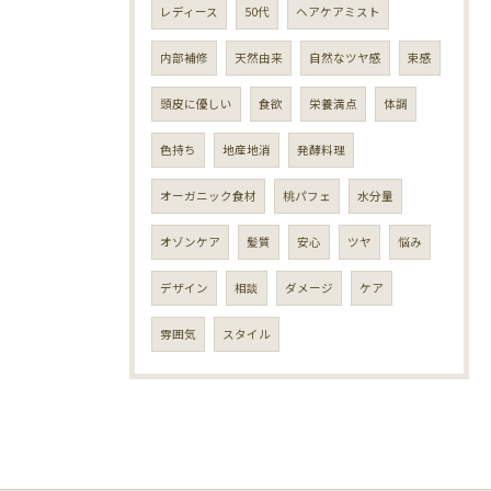
レディース
50代
ヘアケアミスト
内部補修
天然由来
自然なツヤ感
束感
頭皮に優しい
食欲
栄養満点
体調
色持ち
地産地消
発酵料理
オーガニック食材
桃パフェ
水分量
オゾンケア
髪質
安心
ツヤ
悩み
デザイン
相談
ダメージ
ケア
雰囲気
スタイル