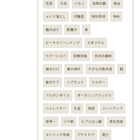
花見
大池
いちご
洗顔石鹸
美白
メイク落とし
可睡斎
特別参拝
予約
鯉のぼり
新舞子
魚
ビーチクリーンナップ
ネオフウル
ラグーンスパ
安眠効果
休日の趣味
被るだけ
椿大神社
やきもの散歩道
朝
髪のケア
ヘアセット
ラスター
アルガンオイル
オーガニックワックス
ハイレイヤー
生活
時短
トーンアップ
世界一
ツヤ肌
ヒアルロン酸
育毛効果
エイジング効果
アウトドア
遊び