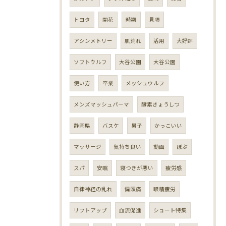
トヨタ
開花
時期
見頃
アシンメトリー
肌荒れ
活用
大好評
ソフトウルフ
大谷公園
大谷公園
使い方
卒業
メッシュウルフ
メンズマッシュパーマ
酵素きょうしつ
静岡県
バスケ
男子
かっこいい
マッサージ
気持ち良い
動画
ぼぶ
スパ
安眠
寝つきが悪い
疲労感
自律神経の乱れ
偏頭痛
眼精疲労
リフトアップ
血流促進
ショート特集