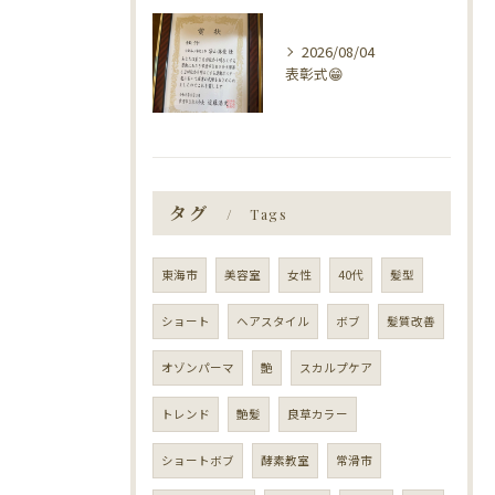
2026/08/04
表彰式😁
タグ
Tags
東海市
美容室
女性
40代
髪型
ショート
ヘアスタイル
ボブ
髪質改善
オゾンパーマ
艶
スカルプケア
トレンド
艶髪
良草カラー
ショートボブ
酵素教室
常滑市