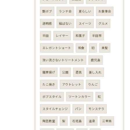
艶ボブ
ランチ会
夏らしい
お食事会
透明感
結ばない
スイーツ
グルメ
半田
レイヤー
和菓子
半田市
エレガントショート
和食
初
美髪
洗い流さないトリートメント
鹿児島
薩摩揚げ
公園
遊具
差し入れ
たこ焼き
アウトレット
りんご
ボブスタイル
ツートンカラー
虹
スタイルチェンジ
パン
モンステラ
陶芸教室
梨
石垣島
温泉
三重県