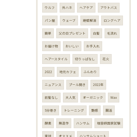
ウルフ
外ハネ
ヘアケア
アウトバス
パン屋
ウェーブ
絶壁解消
ロングヘア
簡単
父の日プレゼント
白髪
毛流れ
お届け物
おいしい
お手入れ
ヘアースタイル
切りっぱなし
花火
2022
地元カフェ
ふんわり
ニュアンス
プール開き
2022年
前髪なし
大人気
オーガニック
Wax
5分巻き
トレーニング
艶感
腸活
酵素
無造作
ハンサム
理容師国家試験
実技
オススメ
ハンサムショート