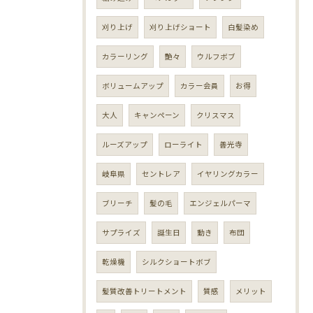
刈り上げ
刈り上げショート
白髪染め
カラーリング
艶々
ウルフボブ
ボリュームアップ
カラー会員
お得
大人
キャンペーン
クリスマス
ルーズアップ
ローライト
善光寺
岐阜県
セントレア
イヤリングカラー
ブリーチ
髪の毛
エンジェルパーマ
サプライズ
誕生日
動き
布団
乾燥機
シルクショートボブ
髪質改善トリートメント
質感
メリット