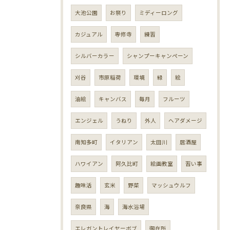
大池公園
お祭り
ミディーロング
カジュアル
専修寺
練習
シルバーカラー
シャンプーキャンペーン
刈谷
市原稲荷
環境
緑
絵
油絵
キャンバス
毎月
フルーツ
エンジェル
うねり
外人
ヘアダメージ
南知多町
イタリアン
太田川
居酒屋
ハワイアン
阿久比町
絵画教室
習い事
趣味活
玄米
野菜
マッシュウルフ
奈良県
海
海水浴場
エレガントレイヤーボブ
御在所