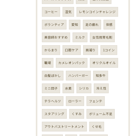
コーヒー
湿気
レモンコインチャレンジ
ボランティア
愛知
足の疲れ
体感
美容師おすすめ
ミルク
女性用育毛剤
からまり
口腔ケア
肩凝り
1コイン
職場
カメレオンパック
オリクルオイル
白髪ぼかし
ハンバーガー
知多牛
ミニ団子
水素
シリカ
冷え性
テラヘルツ
ローラー
フェンテ
スタアリング
くすみ
ボリューム不足
アウトバストリートメント
くせ毛