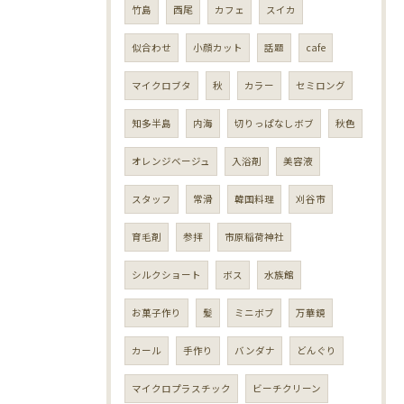
竹島
西尾
カフェ
スイカ
似合わせ
小顔カット
話題
cafe
マイクロブタ
秋
カラー
セミロング
知多半島
内海
切りっぱなしボブ
秋色
オレンジベージュ
入浴剤
美容液
スタッフ
常滑
韓国料理
刈谷市
育毛剤
参拝
市原稲荷神社
シルクショート
ボス
水族館
お菓子作り
髪
ミニボブ
万華鏡
カール
手作り
バンダナ
どんぐり
マイクロプラスチック
ビーチクリーン