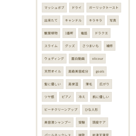
マッシュボブ
ドライ
ガーリックトースト
出来たて
キャンドル
キラキラ
写真
観葉植物
1番軒
電話
ドラクエ
スライム
グッズ
さつまいも
補修
ウェディング
面白動画
olicour
天然オイル
高級美容成分
goals
髪に優しい
高保湿
薄毛
広がり
ツヤ感
ピアノ
冷え
肌に優しい
ビーチクリーンアップ
ひな人形
美容液シャンプー
受験
頭皮ケア
パールネックレス
掃除
岩津天満宮