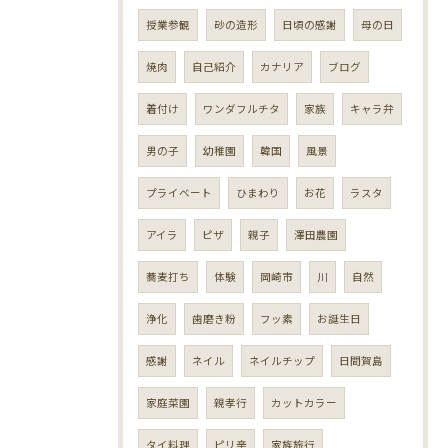
授業参観
砂の造形
日頃の感謝
母の日
焼肉
自己紹介
カナリア
ブログ
着付け
ワンダフルチタ
家族
キャラ弁
男の子
幼稚園
韓国
風景
プライベート
ひまわり
お花
ラスタ
アイラ
ピザ
親子
澤田農園
蕎麦打ち
体験
岡崎市
川
自然
浄化
歯磨き粉
フッ素
お誕生日
感謝
ネイル
ネイルチップ
日間賀島
家庭菜園
親孝行
カットカラー
タイ料理
ピリ辛
家族旅行