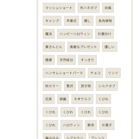
マッシュショート
外ハネボブ
台風
キャンプ
卒業式
癒し
多肉植物
魔法
ハッピーハロウィン
お裾分け
栗きんとん
素敵なプレゼント
優しい
健康
天然成分
すっきり
ハンサムショートパーマ
チョコ
リンツ
秋カラー
贅沢
頂き物
シルクボブ
花束
綺麗
ネオウルフ
くびれ
くびれ
くびれ
くびれ
くびれ
くびれ
ハロウィン
散歩
お菓子
編み込み
ヘアカラー
アレンジ