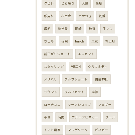
クビレ
どら焼き
大須
名駅
顔周り
お土産
パサつき
乾燥
癖毛
巻き髪
岡崎
改善
手ぐし
ひし形
寺院
lunch
東京
お正月
前下がりショート
エレガント
スタイリング
VISON
ウルフミディ
メリハリ
ウルフショート
白龍神社
ラウンド
ウルフカット
摩擦
ローチョコ
ワークショップ
フェザー
幸せ
時間
フルーツビネガー
クール
トマト農家
マルゲリータ
ビネガー