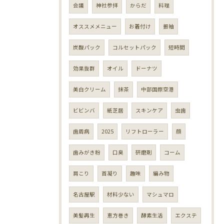
会議
神社参拝
からだ
料理
オススメメニュー
お着付け
振袖
炭酸パック
コルセットパック
短時間
効果抜群
オイル
ドーナツ
美白クリーム
抹茶
中部国際空港
ビビンバ
紙芝居
スキンケア
虫歯
歯周病
2025
リフトローラー
顔
歯みがき粉
口臭
研磨剤
コーム
肩こり
首凝り
趣味
編み物
名古屋駅
材料少ない
マシュマロ
美髪再生
恵方巻き
酵素生活
エクステ