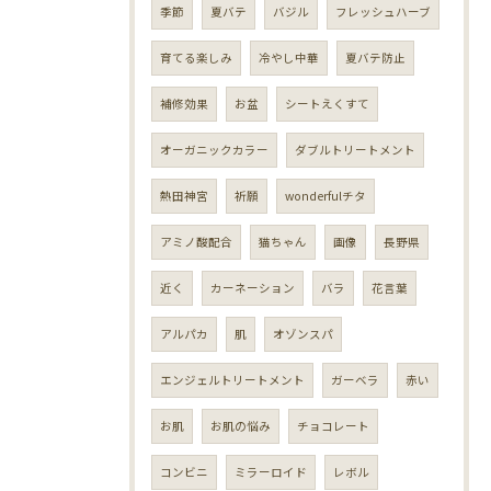
季節
夏バテ
バジル
フレッシュハーブ
育てる楽しみ
冷やし中華
夏バテ防止
補修効果
お盆
シートえくすて
オーガニックカラー
ダブルトリートメント
熱田神宮
祈願
wonderfulチタ
アミノ酸配合
猫ちゃん
画像
長野県
近く
カーネーション
バラ
花言葉
アルパカ
肌
オゾンスパ
エンジェルトリートメント
ガーベラ
赤い
お肌
お肌の悩み
チョコレート
コンビニ
ミラーロイド
レボル