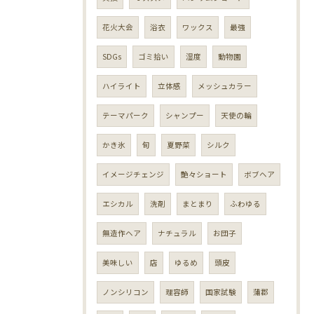
花火大会
浴衣
ワックス
最強
SDGs
ゴミ拾い
湿度
動物園
ハイライト
立体感
メッシュカラー
テーマパーク
シャンプー
天使の輪
かき氷
旬
夏野菜
シルク
イメージチェンジ
艶々ショート
ボブヘア
エシカル
洗剤
まとまり
ふわゆる
無造作ヘア
ナチュラル
お団子
美味しい
店
ゆるめ
頭皮
ノンシリコン
理容師
国家試験
蒲郡