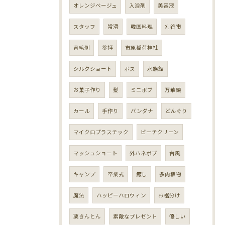
オレンジベージュ
入浴剤
美容液
スタッフ
常滑
韓国料理
刈谷市
育毛剤
参拝
市原稲荷神社
シルクショート
ボス
水族館
お菓子作り
髪
ミニボブ
万華鏡
カール
手作り
バンダナ
どんぐり
マイクロプラスチック
ビーチクリーン
マッシュショート
外ハネボブ
台風
キャンプ
卒業式
癒し
多肉植物
魔法
ハッピーハロウィン
お裾分け
栗きんとん
素敵なプレゼント
優しい