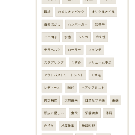
職場
カメレオンパック
オリクルオイル
白髪ぼかし
ハンバーガー
知多牛
ミニ団子
水素
シリカ
冷え性
テラヘルツ
ローラー
フェンテ
スタアリング
くすみ
ボリューム不足
アウトバストリートメント
くせ毛
レディース
50代
ヘアケアミスト
内部補修
天然由来
自然なツヤ感
束感
頭皮に優しい
食欲
栄養満点
体調
色持ち
地産地消
発酵料理