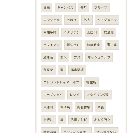
油絵
キャンバス
毎月
フルーツ
エンジェル
うねり
外人
ヘアダメージ
南知多町
イタリアン
太田川
居酒屋
ハワイアン
阿久比町
絵画教室
習い事
趣味活
玄米
野菜
マッシュウルフ
奈良県
海
海水浴場
エレガントレイヤーボブ
御在所
ロープウェイ
レシピ
スタイリング剤
東浦町
常滑焼
陶芸体験
栄養
夕焼け
雲
活用レシピ
ぶどう狩り
酵素活用
コンディショナー
洗い流さない