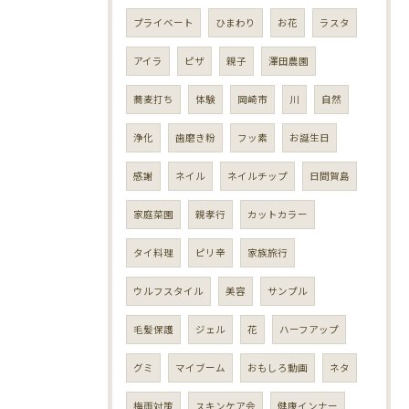
プライベート
ひまわり
お花
ラスタ
アイラ
ピザ
親子
澤田農園
蕎麦打ち
体験
岡崎市
川
自然
浄化
歯磨き粉
フッ素
お誕生日
感謝
ネイル
ネイルチップ
日間賀島
家庭菜園
親孝行
カットカラー
タイ料理
ピリ辛
家族旅行
ウルフスタイル
美容
サンプル
毛髪保護
ジェル
花
ハーフアップ
グミ
マイブーム
おもしろ動画
ネタ
梅雨対策
スキンケア会
健康インナー