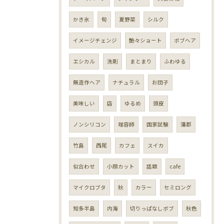
かき氷
旬
夏野菜
シルク
イメージチェンジ
艶々ショート
ボブヘア
エシカル
洗剤
まとまり
ふわゆる
無造作ヘア
ナチュラル
お団子
美味しい
店
ゆるめ
頭皮
ノンシリコン
理容師
国家試験
蒲郡
竹島
西尾
カフェ
スイカ
似合わせ
小顔カット
話題
cafe
マイクロブタ
秋
カラー
セミロング
知多半島
内海
切りっぱなしボブ
秋色