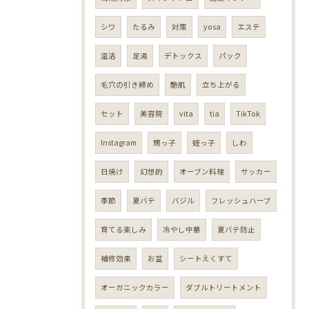
シワ
たるみ
対策
yosa
エステ
温活
足湯
デトックス
パック
毛穴の引き締め
艶肌
立ち上がる
セット
美容院
vita
tia
TikTok
Instagram
甥っ子
姪っ子
しわ
日焼け
幻想的
オーブン料理
サッカー
季節
夏バテ
バジル
フレッシュハーブ
育てる楽しみ
冷やし中華
夏バテ防止
補修効果
お盆
シートえくすて
オーガニックカラー
ダブルトリートメント