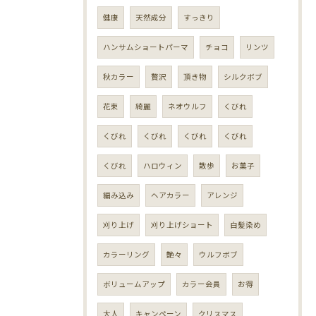
健康
天然成分
すっきり
ハンサムショートパーマ
チョコ
リンツ
秋カラー
贅沢
頂き物
シルクボブ
花束
綺麗
ネオウルフ
くびれ
くびれ
くびれ
くびれ
くびれ
くびれ
ハロウィン
散歩
お菓子
編み込み
ヘアカラー
アレンジ
刈り上げ
刈り上げショート
白髪染め
カラーリング
艶々
ウルフボブ
ボリュームアップ
カラー会員
お得
大人
キャンペーン
クリスマス