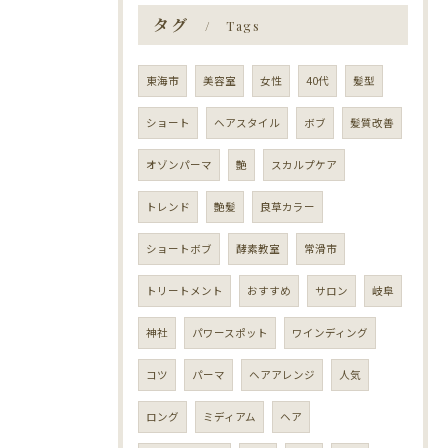
タグ
Tags
東海市
美容室
女性
40代
髪型
ショート
ヘアスタイル
ボブ
髪質改善
オゾンパーマ
艶
スカルプケア
トレンド
艶髪
良草カラー
ショートボブ
酵素教室
常滑市
トリートメント
おすすめ
サロン
岐阜
神社
パワースポット
ワインディング
コツ
パーマ
ヘアアレンジ
人気
ロング
ミディアム
ヘア