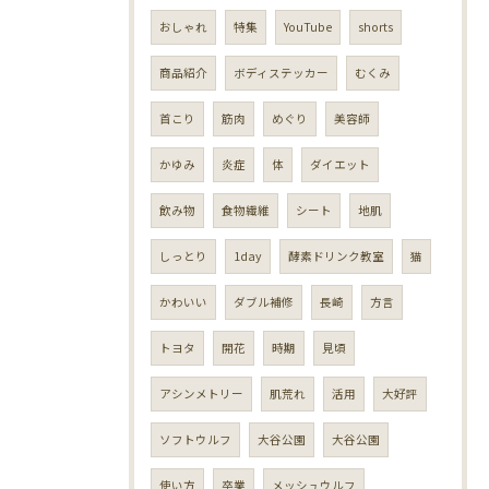
おしゃれ
特集
YouTube
shorts
商品紹介
ボディステッカー
むくみ
首こり
筋肉
めぐり
美容師
かゆみ
炎症
体
ダイエット
飲み物
食物繊維
シート
地肌
しっとり
1day
酵素ドリンク教室
猫
かわいい
ダブル補修
長崎
方言
トヨタ
開花
時期
見頃
アシンメトリー
肌荒れ
活用
大好評
ソフトウルフ
大谷公園
大谷公園
使い方
卒業
メッシュウルフ