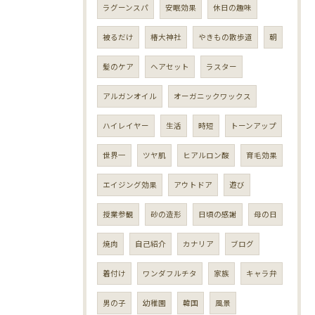
ラグーンスパ
安眠効果
休日の趣味
被るだけ
椿大神社
やきもの散歩道
朝
髪のケア
ヘアセット
ラスター
アルガンオイル
オーガニックワックス
ハイレイヤー
生活
時短
トーンアップ
世界一
ツヤ肌
ヒアルロン酸
育毛効果
エイジング効果
アウトドア
遊び
授業参観
砂の造形
日頃の感謝
母の日
焼肉
自己紹介
カナリア
ブログ
着付け
ワンダフルチタ
家族
キャラ弁
男の子
幼稚園
韓国
風景