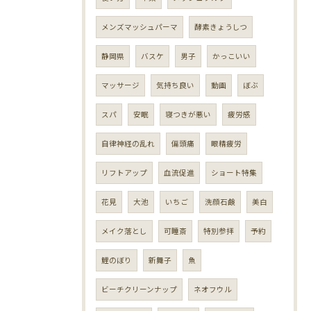
メンズマッシュパーマ
酵素きょうしつ
静岡県
バスケ
男子
かっこいい
マッサージ
気持ち良い
動画
ぼぶ
スパ
安眠
寝つきが悪い
疲労感
自律神経の乱れ
偏頭痛
眼精疲労
リフトアップ
血流促進
ショート特集
花見
大池
いちご
洗顔石鹸
美白
メイク落とし
可睡斎
特別参拝
予約
鯉のぼり
新舞子
魚
ビーチクリーンナップ
ネオフウル