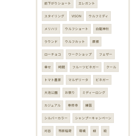
前下がりショート
エレガント
スタイリング
VISON
ウルフミディ
メリハリ
ウルフショート
白龍神社
ラウンド
ウルフカット
摩擦
ローチョコ
ワークショップ
フェザー
幸せ
時間
フルーツビネガー
クール
トマト農家
マルゲリータ
ビネガー
大池公園
お祭り
ミディーロング
カジュアル
専修寺
練習
シルバーカラー
シャンプーキャンペーン
刈谷
市原稲荷
環境
緑
絵