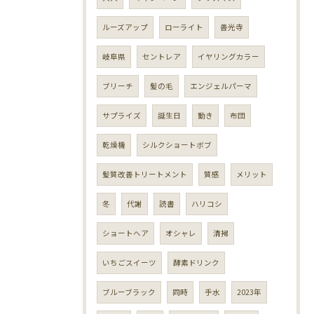
ルーズアップ
ローライト
善光寺
岐阜県
セントレア
イヤリングカラー
ブリーチ
髪の毛
エンジェルパーマ
サプライズ
誕生日
動き
布団
乾燥機
シルクショートボブ
髪質改善トリートメント
質感
メリット
冬
代謝
読書
ハリコシ
ショートヘア
オシャレ
清掃
いちごスイーツ
酵素ドリンク
ブルーブラック
同時
手水
2023年