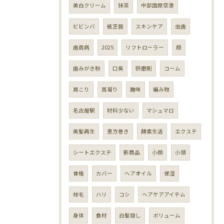
美白クリーム
抹茶
中部国際空港
ビビンバ
紙芝居
スキンケア
虫歯
歯周病
2025
リフトローラー
顔
歯みがき粉
口臭
研磨剤
コーム
肩こり
首凝り
趣味
編み物
名古屋駅
材料少ない
マシュマロ
美髪再生
恵方巻き
酵素生活
エクステ
シートエクステ
新商品
小顔
小頭
骨格
カバー
ヘアオイル
保湿
枝毛
ハリ
コシ
ヘアケアアイテム
身体
食材
白髪隠し
ボリューム