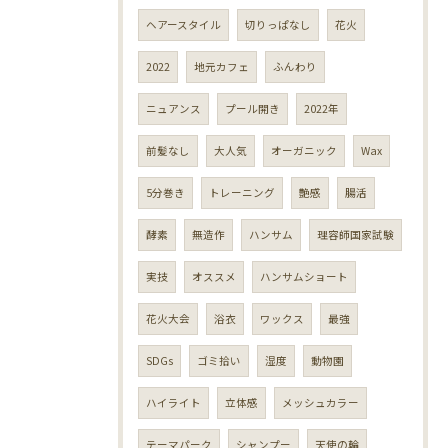
ヘアースタイル
切りっぱなし
花火
2022
地元カフェ
ふんわり
ニュアンス
プール開き
2022年
前髪なし
大人気
オーガニック
Wax
5分巻き
トレーニング
艶感
腸活
酵素
無造作
ハンサム
理容師国家試験
実技
オススメ
ハンサムショート
花火大会
浴衣
ワックス
最強
SDGs
ゴミ拾い
湿度
動物園
ハイライト
立体感
メッシュカラー
テーマパーク
シャンプー
天使の輪