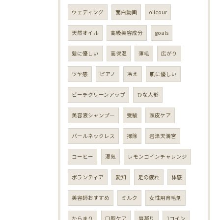
ウェディング
面白動画
olicour
天然オイル
高級美容成分
goals
髪に優しい
高保湿
薄毛
広がり
ツヤ感
ピアノ
冷え
肌に優しい
ビーチクリーンアップ
ひな人形
美容液シャンプー
受験
頭皮ケア
パールネックレス
掃除
岩津天満宮
コーヒー
湿気
レモンコインチャレンジ
ボランティア
愛知
足の疲れ
体感
美容師おすすめ
ミルク
女性用育毛剤
からまり
口腔ケア
肩凝り
1コイン