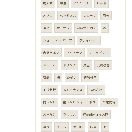
成人式
寒波
インソール
レッド
オゾン
ヘッドスパ
スカーフ
節分
選挙
サラサラ
内部から補修
春
ショートヘアパーマ
グレイヘアー
内巻きボブ
ハイトーン
ショッピング
ふわっと
ドリンク
教室
肌質改善
石鹸
梅
お揃い
伊勢神宮
正式参拝
メンテナンス
ふわふわ
前下がり
前下がりショートボブ
卒業式袴
お出かけ
ツルツル
Wonderfulなお店
襟足
さくら
犬山城
国宝
桜