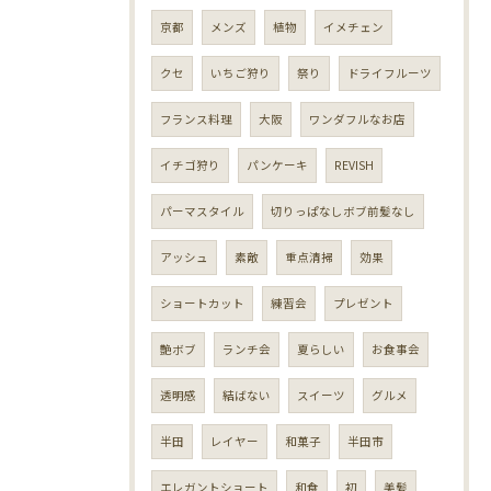
京都
メンズ
植物
イメチェン
クセ
いちご狩り
祭り
ドライフルーツ
フランス料理
大阪
ワンダフルなお店
イチゴ狩り
パンケーキ
REVISH
パーマスタイル
切りっぱなしボブ前髪なし
アッシュ
素敵
重点清掃
効果
ショートカット
練習会
プレゼント
艶ボブ
ランチ会
夏らしい
お食事会
透明感
結ばない
スイーツ
グルメ
半田
レイヤー
和菓子
半田市
エレガントショート
和食
初
美髪