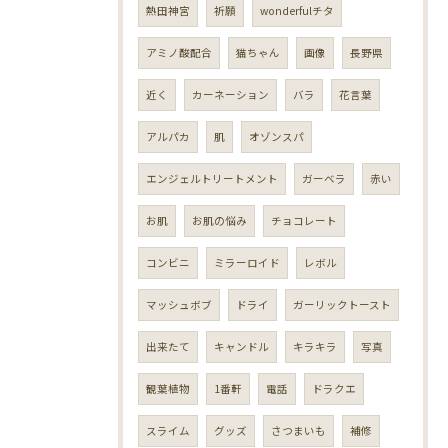
熱田神宮
祈願
wonderfulチタ
アミノ酸配合
猫ちゃん
画像
長野県
近く
カーネーション
バラ
花言葉
アルパカ
肌
オゾンスパ
エンジェルトリートメント
ガーベラ
赤い
お肌
お肌の悩み
チョコレート
コンビニ
ミラーロイド
レボル
マッシュボブ
ドライ
ガーリックトースト
出来たて
キャンドル
キラキラ
写真
観葉植物
1番軒
電話
ドラクエ
スライム
グッズ
さつまいも
補修