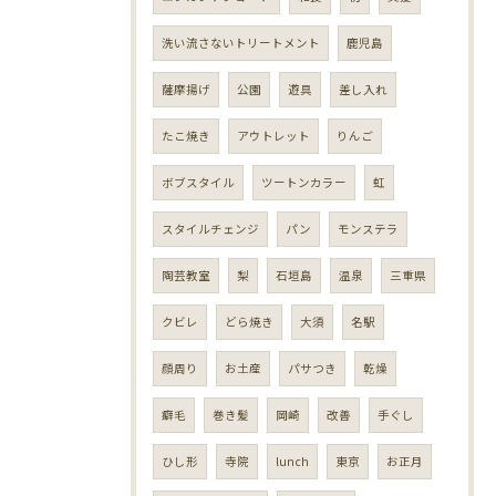
洗い流さないトリートメント
鹿児島
薩摩揚げ
公園
遊具
差し入れ
たこ焼き
アウトレット
りんご
ボブスタイル
ツートンカラー
虹
スタイルチェンジ
パン
モンステラ
陶芸教室
梨
石垣島
温泉
三重県
クビレ
どら焼き
大須
名駅
顔周り
お土産
パサつき
乾燥
癖毛
巻き髪
岡崎
改善
手ぐし
ひし形
寺院
lunch
東京
お正月