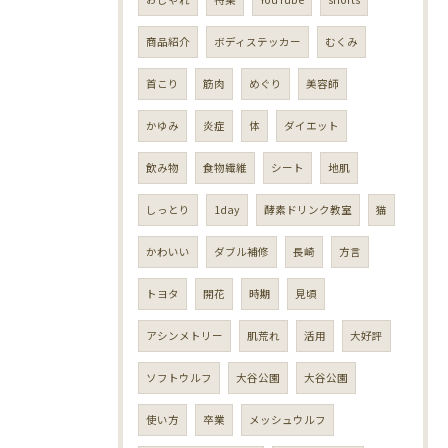
商品紹介
ボディステッカー
むくみ
首こり
筋肉
めぐり
美容師
かゆみ
炎症
体
ダイエット
飲み物
食物繊維
シート
地肌
しっとり
1day
酵素ドリンク教室
猫
かわいい
ダブル補修
長崎
方言
トヨタ
開花
時期
見頃
アシンメトリー
肌荒れ
活用
大好評
ソフトウルフ
大谷公園
大谷公園
使い方
卒業
メッシュウルフ