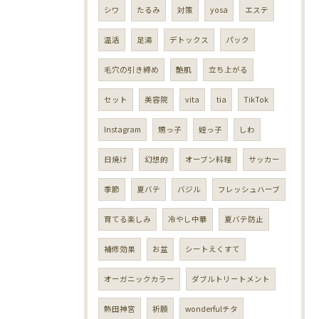
シワ
たるみ
対策
yosa
エステ
温活
足湯
デトックス
パック
毛穴の引き締め
艶肌
立ち上がる
セット
美容院
vita
tia
TikTok
Instagram
甥っ子
姪っ子
しわ
日焼け
幻想的
オーブン料理
サッカー
季節
夏バテ
バジル
フレッシュハーブ
育てる楽しみ
冷やし中華
夏バテ防止
補修効果
お盆
シートえくすて
オーガニックカラー
ダブルトリートメント
熱田神宮
祈願
wonderfulチタ