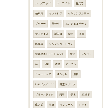
ルーズアップ
ローライト
善光寺
岐阜県
セントレア
イヤリングカラー
ブリーチ
髪の毛
エンジェルパーマ
サプライズ
誕生日
動き
布団
乾燥機
シルクショートボブ
髪質改善トリートメント
質感
メリット
冬
代謝
読書
ハリコシ
ショートヘア
オシャレ
清掃
いちごスイーツ
酵素ドリンク
ブルーブラック
同時
手水
2023年
成人式
寒波
インソール
レッド