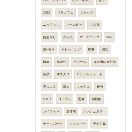
2022
地元カフェ
ふんわり
ニュアンス
プール開き
2022年
前髪なし
大人気
オーガニック
Wax
5分巻き
トレーニング
艶感
腸活
酵素
無造作
ハンサム
理容師国家試験
実技
オススメ
ハンサムショート
花火大会
浴衣
ワックス
最強
SDGs
ゴミ拾い
湿度
動物園
ハイライト
立体感
メッシュカラー
テーマパーク
シャンプー
天使の輪