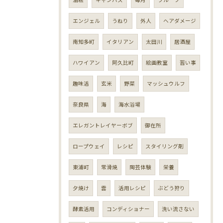
エンジェル
うねり
外人
ヘアダメージ
南知多町
イタリアン
太田川
居酒屋
ハワイアン
阿久比町
絵画教室
習い事
趣味活
玄米
野菜
マッシュウルフ
奈良県
海
海水浴場
エレガントレイヤーボブ
御在所
ロープウェイ
レシピ
スタイリング剤
東浦町
常滑焼
陶芸体験
栄養
夕焼け
雲
活用レシピ
ぶどう狩り
酵素活用
コンディショナー
洗い流さない