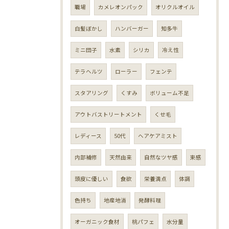
職場
カメレオンパック
オリクルオイル
白髪ぼかし
ハンバーガー
知多牛
ミニ団子
水素
シリカ
冷え性
テラヘルツ
ローラー
フェンテ
スタアリング
くすみ
ボリューム不足
アウトバストリートメント
くせ毛
レディース
50代
ヘアケアミスト
内部補修
天然由来
自然なツヤ感
束感
頭皮に優しい
食欲
栄養満点
体調
色持ち
地産地消
発酵料理
オーガニック食材
桃パフェ
水分量