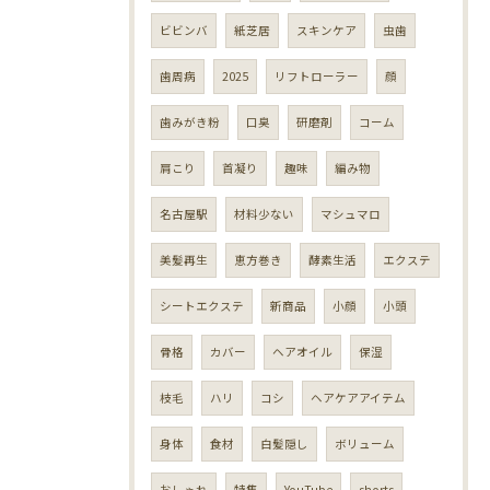
ビビンバ
紙芝居
スキンケア
虫歯
歯周病
2025
リフトローラー
顔
歯みがき粉
口臭
研磨剤
コーム
肩こり
首凝り
趣味
編み物
名古屋駅
材料少ない
マシュマロ
美髪再生
恵方巻き
酵素生活
エクステ
シートエクステ
新商品
小顔
小頭
骨格
カバー
ヘアオイル
保湿
枝毛
ハリ
コシ
ヘアケアアイテム
身体
食材
白髪隠し
ボリューム
おしゃれ
特集
YouTube
shorts