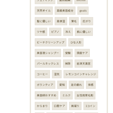
天然オイル
高級美容成分
goals
髪に優しい
高保湿
薄毛
広がり
ツヤ感
ピアノ
冷え
肌に優しい
ビーチクリーンアップ
ひな人形
美容液シャンプー
受験
頭皮ケア
パールネックレス
掃除
岩津天満宮
コーヒー
湿気
レモンコインチャレンジ
ボランティア
愛知
足の疲れ
体感
美容師おすすめ
ミルク
女性用育毛剤
からまり
口腔ケア
肩凝り
1コイン