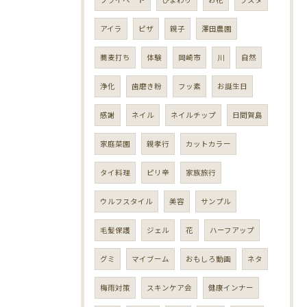
アイラ
ピザ
親子
澤田農園
蕎麦打ち
体験
岡崎市
川
自然
浄化
歯磨き粉
フッ素
お誕生日
感謝
ネイル
ネイルチップ
日間賀島
家庭菜園
親孝行
カットカラー
タイ料理
ピリ辛
家族旅行
ウルフスタイル
美容
サンプル
毛髪保護
ジェル
花
ハーフアップ
グミ
マイブーム
おもしろ動画
ネタ
梅雨対策
スキンケア会
健康インナー