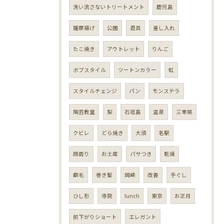
洗い流さないトリートメント
鹿児島
薩摩揚げ
公園
遊具
差し入れ
たこ焼き
アウトレット
りんご
ボブスタイル
ツートンカラー
虹
スタイルチェンジ
パン
モンステラ
陶芸教室
梨
石垣島
温泉
三重県
クビレ
どら焼き
大須
名駅
顔周り
お土産
パサつき
乾燥
癖毛
巻き髪
岡崎
改善
手ぐし
ひし形
寺院
lunch
東京
お正月
前下がりショート
エレガント