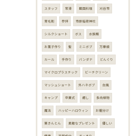
スタッフ
常滑
韓国料理
刈谷市
育毛剤
参拝
市原稲荷神社
シルクショート
ボス
水族館
お菓子作り
髪
ミニボブ
万華鏡
カール
手作り
バンダナ
どんぐり
マイクロプラスチック
ビーチクリーン
マッシュショート
外ハネボブ
台風
キャンプ
卒業式
癒し
多肉植物
魔法
ハッピーハロウィン
お裾分け
栗きんとん
素敵なプレゼント
優しい
健康
天然成分
すっきり