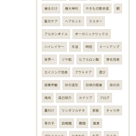
被るだけ
椿大神社
やきもの散歩道
朝
髪のケア
ヘアセット
ラスター
アルガンオイル
オーガニックワックス
ハイレイヤー
生活
時短
トーンアップ
世界一
ツヤ肌
ヒアルロン酸
育毛効果
エイジング効果
アウトドア
遊び
授業参観
砂の造形
日頃の感謝
母の日
焼肉
自己紹介
カナリア
ブログ
着付け
ワンダフルチタ
家族
キャラ弁
男の子
幼稚園
韓国
風景
プライベート
ひまわり
お花
ラスタ