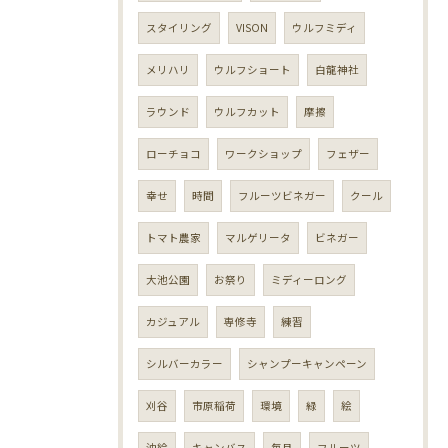
スタイリング
VISON
ウルフミディ
メリハリ
ウルフショート
白龍神社
ラウンド
ウルフカット
摩擦
ローチョコ
ワークショップ
フェザー
幸せ
時間
フルーツビネガー
クール
トマト農家
マルゲリータ
ビネガー
大池公園
お祭り
ミディーロング
カジュアル
専修寺
練習
シルバーカラー
シャンプーキャンペーン
刈谷
市原稲荷
環境
緑
絵
油絵
キャンバス
毎月
フルーツ