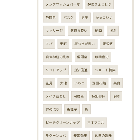
メンズマッシュパーマ
酵素きょうしつ
静岡県
バスケ
男子
かっこいい
マッサージ
気持ち良い
動画
ぼぶ
スパ
安眠
寝つきが悪い
疲労感
自律神経の乱れ
偏頭痛
眼精疲労
リフトアップ
血流促進
ショート特集
花見
大池
いちご
洗顔石鹸
美白
メイク落とし
可睡斎
特別参拝
予約
鯉のぼり
新舞子
魚
ビーチクリーンナップ
ネオフウル
ラグーンスパ
安眠効果
休日の趣味