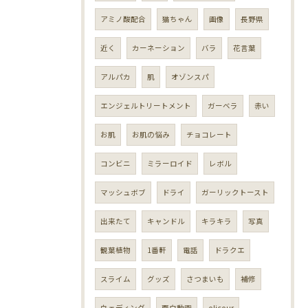
アミノ酸配合
猫ちゃん
画像
長野県
近く
カーネーション
バラ
花言葉
アルパカ
肌
オゾンスパ
エンジェルトリートメント
ガーベラ
赤い
お肌
お肌の悩み
チョコレート
コンビニ
ミラーロイド
レボル
マッシュボブ
ドライ
ガーリックトースト
出来たて
キャンドル
キラキラ
写真
観葉植物
1番軒
電話
ドラクエ
スライム
グッズ
さつまいも
補修
ウェディング
面白動画
olicour