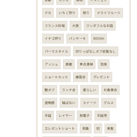
クセ
いちご狩り
祭り
ドライフルーツ
フランス料理
大阪
ワンダフルなお店
イチゴ狩り
パンケーキ
REVISH
パーマスタイル
切りっぱなしボブ前髪なし
アッシュ
素敵
重点清掃
効果
ショートカット
練習会
プレゼント
艶ボブ
ランチ会
夏らしい
お食事会
透明感
結ばない
スイーツ
グルメ
半田
レイヤー
和菓子
半田市
エレガントショート
和食
初
美髪