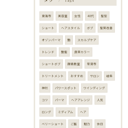
Tags
東海市
美容室
女性
40代
髪型
ショート
ヘアスタイル
ボブ
髪質改善
オゾンパーマ
艶
スカルプケア
トレンド
艶髪
良草カラー
ショートボブ
酵素教室
常滑市
トリートメント
おすすめ
サロン
岐阜
神社
パワースポット
ワインディング
コツ
パーマ
ヘアアレンジ
人気
ロング
ミディアム
ヘア
ベリーショート
ご飯
魅力
休日