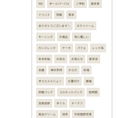
WD
オールパーパス
ご予約
周年祭
イベント
阿蘇
熊本
ありがとうございます！
エクソソーム
モーニング
お風呂
体に優しい
カシスレッド
ケーキ
パフェ
レッド系
年末年始
お休み
お知らせ
新年会
会議
神社参拝
からだ
料理
オススメメニュー
お着付け
振袖
炭酸パック
コルセットパック
短時間
効果抜群
オイル
ドーナツ
美白クリーム
抹茶
中部国際空港