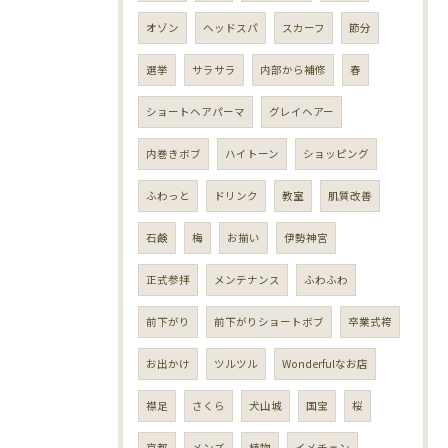
オゾン
ヘッドスパ
スカーフ
節分
選挙
サラサラ
内部から補修
春
ショートヘアパーマ
グレイヘアー
内巻きボブ
ハイトーン
ショッピング
ふわっと
ドリンク
教室
肌質改善
石鹸
梅
お揃い
伊勢神宮
正式参拝
メンテナンス
ふわふわ
前下がり
前下がりショートボブ
卒業式袴
お出かけ
ツルツル
Wonderfulなお店
襟足
さくら
犬山城
国宝
桜
京都
メンズ
植物
イメチェン