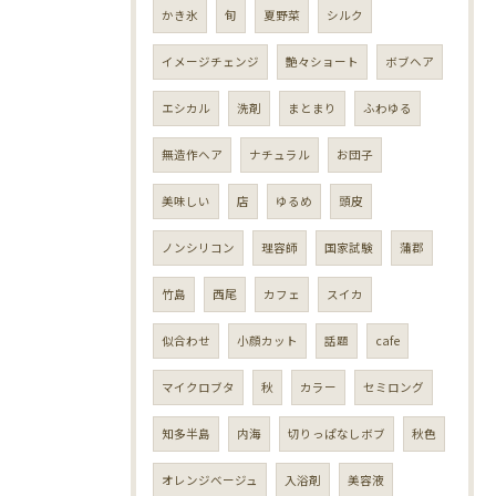
かき氷
旬
夏野菜
シルク
イメージチェンジ
艶々ショート
ボブヘア
エシカル
洗剤
まとまり
ふわゆる
無造作ヘア
ナチュラル
お団子
美味しい
店
ゆるめ
頭皮
ノンシリコン
理容師
国家試験
蒲郡
竹島
西尾
カフェ
スイカ
似合わせ
小顔カット
話題
cafe
マイクロブタ
秋
カラー
セミロング
知多半島
内海
切りっぱなしボブ
秋色
オレンジベージュ
入浴剤
美容液