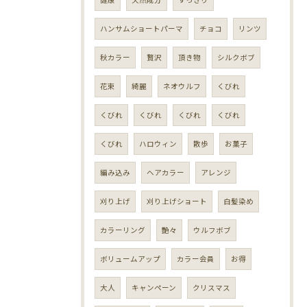
ハンサムショートパーマ
チョコ
リンツ
秋カラー
贅沢
頂き物
シルクボブ
花束
綺麗
ネオウルフ
くびれ
くびれ
くびれ
くびれ
くびれ
くびれ
ハロウィン
散歩
お菓子
編み込み
ヘアカラー
アレンジ
刈り上げ
刈り上げショート
白髪染め
カラーリング
艶々
ウルフボブ
ボリュームアップ
カラー会員
お得
大人
キャンペーン
クリスマス