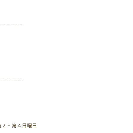
-------------
-------------
第２・第４日曜日