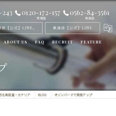
-243
0120-172-157
0562-84-3561
常滑店
東浦店
滑店【公式】LINE。
東浦店【公式】LINE
ABOUT US
FAQ
RECRUIT
FEATURE
オゾンパーマ
プ
髪質改善
カット
労る美容室・カナリア
BLOG
オゾンパーマで質感アップ
トリートメント
ミラーロイド