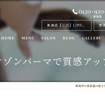
0120-920
東海店
東海店【公式】LINE。
常
HOME
MENU
SALON
BLOG
GALLERY
美容室・カナリア 東海店
オゾンパーマで質感アッ
美容室・カナリア 常滑店
美容室・カナリア東浦店
東海市の美容室は髪を