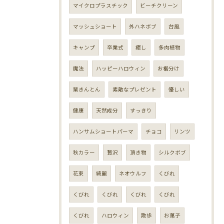
マイクロプラスチック
ビーチクリーン
マッシュショート
外ハネボブ
台風
キャンプ
卒業式
癒し
多肉植物
魔法
ハッピーハロウィン
お裾分け
栗きんとん
素敵なプレゼント
優しい
健康
天然成分
すっきり
ハンサムショートパーマ
チョコ
リンツ
秋カラー
贅沢
頂き物
シルクボブ
花束
綺麗
ネオウルフ
くびれ
くびれ
くびれ
くびれ
くびれ
くびれ
ハロウィン
散歩
お菓子