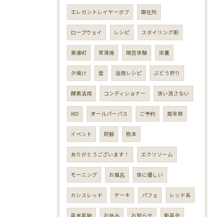
エレガントレイヤーボブ
御在所
ロープウェイ
レシピ
スタイリング剤
東浦町
常滑焼
陶芸体験
栄養
夕焼け
雲
活用レシピ
ぶどう狩り
酵素活用
コンディショナー
洗い流さない
WD
オールパーパス
ご予約
周年祭
イベント
阿蘇
熊本
ありがとうございます！
エクソソーム
モーニング
お風呂
体に優しい
カシスレッド
ケーキ
パフェ
レッド系
年末年始
お休み
お知らせ
新年会