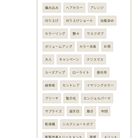
編み込み
ヘアカラー
アレンジ
刈り上げ
刈り上げショート
白髪染め
カラーリング
艶々
ウルフボブ
ボリュームアップ
カラー会員
お得
大人
キャンペーン
クリスマス
ルーズアップ
ローライト
善光寺
岐阜県
セントレア
イヤリングカラー
ブリーチ
髪の毛
エンジェルパーマ
サプライズ
誕生日
動き
布団
乾燥機
シルクショートボブ
髪質改善トリートメント
質感
メリット