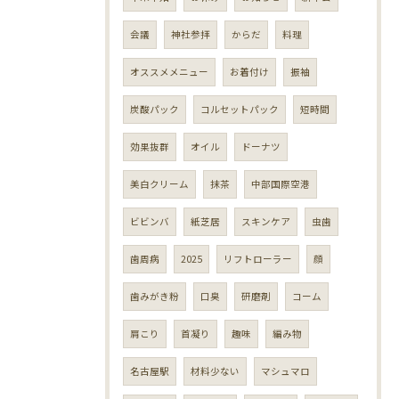
会議
神社参拝
からだ
料理
オススメメニュー
お着付け
振袖
炭酸パック
コルセットパック
短時間
効果抜群
オイル
ドーナツ
美白クリーム
抹茶
中部国際空港
ビビンバ
紙芝居
スキンケア
虫歯
歯周病
2025
リフトローラー
顔
歯みがき粉
口臭
研磨剤
コーム
肩こり
首凝り
趣味
編み物
名古屋駅
材料少ない
マシュマロ