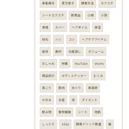
美髪再生
恵方巻き
酵素生活
エクステ
シートエクステ
新商品
小顔
小頭
骨格
カバー
ヘアオイル
保湿
枝毛
ハリ
コシ
ヘアケアアイテム
身体
食材
白髪隠し
ボリューム
おしゃれ
特集
YouTube
shorts
商品紹介
ボディステッカー
むくみ
首こり
筋肉
めぐり
美容師
かゆみ
炎症
体
ダイエット
飲み物
食物繊維
シート
地肌
しっとり
1day
酵素ドリンク教室
猫