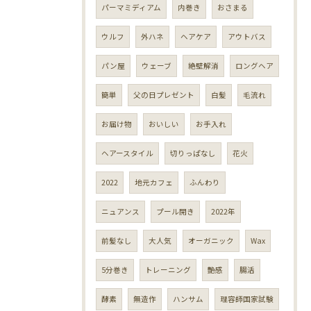
パーマミディアム
内巻き
おさまる
ウルフ
外ハネ
ヘアケア
アウトバス
パン屋
ウェーブ
絶壁解消
ロングヘア
簡単
父の日プレゼント
白髪
毛流れ
お届け物
おいしい
お手入れ
ヘアースタイル
切りっぱなし
花火
2022
地元カフェ
ふんわり
ニュアンス
プール開き
2022年
前髪なし
大人気
オーガニック
Wax
5分巻き
トレーニング
艶感
腸活
酵素
無造作
ハンサム
理容師国家試験