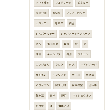
トマト農家
マルゲリータ
ビネガー
大池公園
お祭り
ミディーロング
カジュアル
専修寺
練習
シルバーカラー
シャンプーキャンペーン
刈谷
市原稲荷
環境
緑
絵
油絵
キャンバス
毎月
フルーツ
エンジェル
うねり
外人
ヘアダメージ
南知多町
イタリアン
太田川
居酒屋
ハワイアン
阿久比町
絵画教室
習い事
趣味活
玄米
野菜
マッシュウルフ
奈良県
海
海水浴場