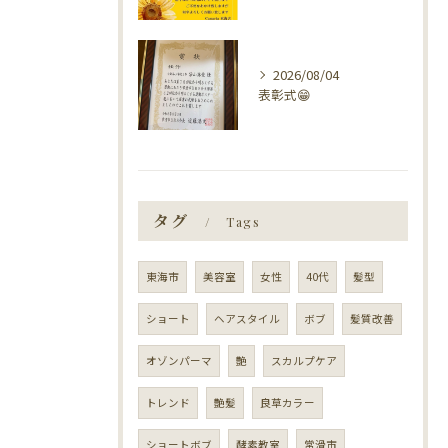
2026/08/04
表彰式😁
タグ
Tags
東海市
美容室
女性
40代
髪型
ショート
ヘアスタイル
ボブ
髪質改善
オゾンパーマ
艶
スカルプケア
トレンド
艶髪
良草カラー
ショートボブ
酵素教室
常滑市