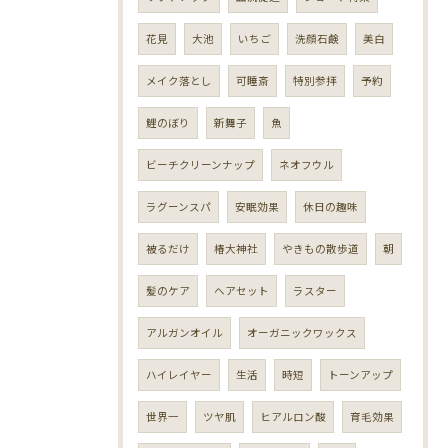
花見
大池
いちご
洗顔石鹸
美白
メイク落とし
可睡斎
特別参拝
予約
鯉のぼり
新舞子
魚
ビーチクリーンナップ
ネオフウル
ラグーンスパ
安眠効果
休日の趣味
被るだけ
椿大神社
やきもの散歩道
朝
髪のケア
ヘアセット
ラスター
アルガンオイル
オーガニックワックス
ハイレイヤー
生活
時短
トーンアップ
世界一
ツヤ肌
ヒアルロン酸
育毛効果