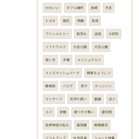
かわいい
ダブル補修
長崎
方言
トヨタ
開花
時期
見頃
アシンメトリー
肌荒れ
活用
大好評
ソフトウルフ
大谷公園
大谷公園
使い方
卒業
メッシュウルフ
メンズマッシュパーマ
酵素きょうしつ
静岡県
バスケ
男子
かっこいい
マッサージ
気持ち良い
動画
ぼぶ
スパ
安眠
寝つきが悪い
疲労感
自律神経の乱れ
偏頭痛
眼精疲労
リフトアップ
血流促進
ショート特集