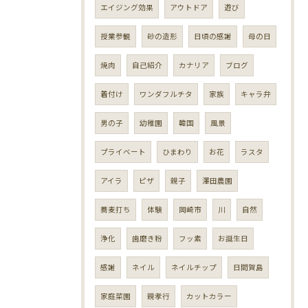
エイジング効果
アウトドア
遊び
授業参観
砂の造形
日頃の感謝
母の日
焼肉
自己紹介
カナリア
ブログ
着付け
ワンダフルチタ
家族
キャラ弁
男の子
幼稚園
韓国
風景
プライベート
ひまわり
お花
ラスタ
アイラ
ピザ
親子
澤田農園
蕎麦打ち
体験
岡崎市
川
自然
浄化
歯磨き粉
フッ素
お誕生日
感謝
ネイル
ネイルチップ
日間賀島
家庭菜園
親孝行
カットカラー