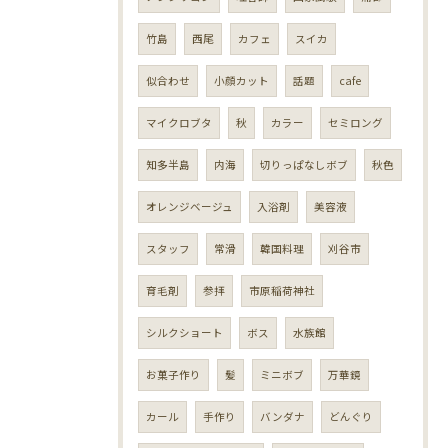
竹島
西尾
カフェ
スイカ
似合わせ
小顔カット
話題
cafe
マイクロブタ
秋
カラー
セミロング
知多半島
内海
切りっぱなしボブ
秋色
オレンジベージュ
入浴剤
美容液
スタッフ
常滑
韓国料理
刈谷市
育毛剤
参拝
市原稲荷神社
シルクショート
ボス
水族館
お菓子作り
髪
ミニボブ
万華鏡
カール
手作り
バンダナ
どんぐり