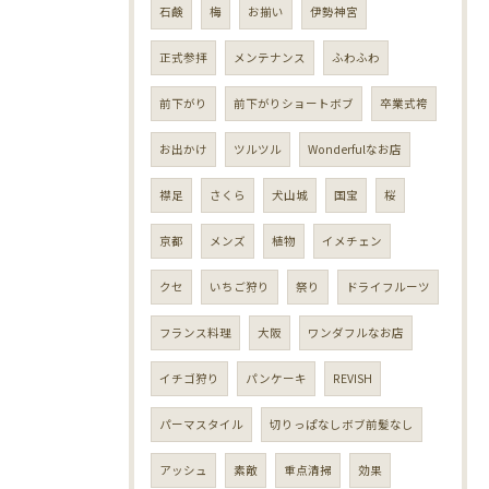
石鹸
梅
お揃い
伊勢神宮
正式参拝
メンテナンス
ふわふわ
前下がり
前下がりショートボブ
卒業式袴
お出かけ
ツルツル
Wonderfulなお店
襟足
さくら
犬山城
国宝
桜
京都
メンズ
植物
イメチェン
クセ
いちご狩り
祭り
ドライフルーツ
フランス料理
大阪
ワンダフルなお店
イチゴ狩り
パンケーキ
REVISH
パーマスタイル
切りっぱなしボブ前髪なし
アッシュ
素敵
重点清掃
効果