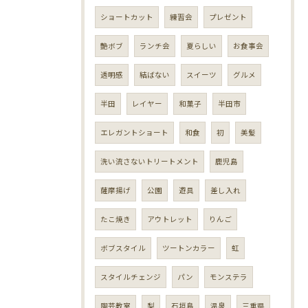
ショートカット
練習会
プレゼント
艶ボブ
ランチ会
夏らしい
お食事会
透明感
結ばない
スイーツ
グルメ
半田
レイヤー
和菓子
半田市
エレガントショート
和食
初
美髪
洗い流さないトリートメント
鹿児島
薩摩揚げ
公園
遊具
差し入れ
たこ焼き
アウトレット
りんご
ボブスタイル
ツートンカラー
虹
スタイルチェンジ
パン
モンステラ
陶芸教室
梨
石垣島
温泉
三重県