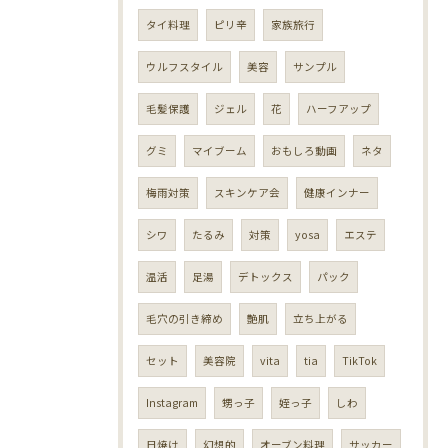
タイ料理
ピリ辛
家族旅行
ウルフスタイル
美容
サンプル
毛髪保護
ジェル
花
ハーフアップ
グミ
マイブーム
おもしろ動画
ネタ
梅雨対策
スキンケア会
健康インナー
シワ
たるみ
対策
yosa
エステ
温活
足湯
デトックス
パック
毛穴の引き締め
艶肌
立ち上がる
セット
美容院
vita
tia
TikTok
Instagram
甥っ子
姪っ子
しわ
日焼け
幻想的
オーブン料理
サッカー