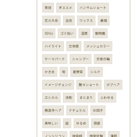
実技
オススメ
ハンサムショート
花火大会
浴衣
ワックス
最強
SDGs
ゴミ拾い
湿度
動物園
ハイライト
立体感
メッシュカラー
テーマパーク
シャンプー
天使の輪
かき氷
旬
夏野菜
シルク
イメージチェンジ
艶々ショート
ボブヘア
エシカル
洗剤
まとまり
ふわゆる
無造作ヘア
ナチュラル
お団子
美味しい
店
ゆるめ
頭皮
ノンシリコン
理容師
国家試験
蒲郡