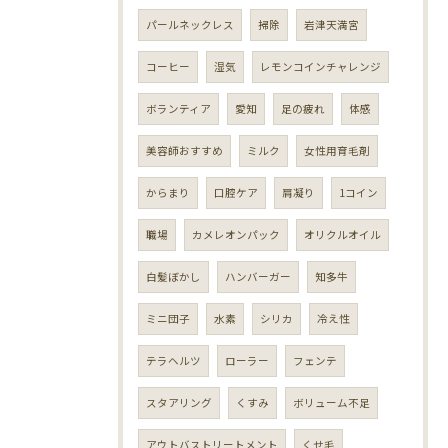
パールネックレス
掃除
岩津天満宮
コーヒー
湿気
レモンコインチャレンジ
ボランティア
愛知
足の疲れ
体感
美容師おすすめ
ミルク
女性用育毛剤
からまり
口腔ケア
肩凝り
1コイン
職場
カメレオンパック
オリクルオイル
白髪ぼかし
ハンバーガー
知多牛
ミニ団子
水素
シリカ
冷え性
テラヘルツ
ローラー
フェンテ
スタアリング
くすみ
ボリューム不足
アウトバストリートメント
くせ毛