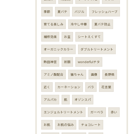
季節
夏バテ
バジル
フレッシュハーブ
育てる楽しみ
冷やし中華
夏バテ防止
補修効果
お盆
シートえくすて
オーガニックカラー
ダブルトリートメント
熱田神宮
祈願
wonderfulチタ
アミノ酸配合
猫ちゃん
画像
長野県
近く
カーネーション
バラ
花言葉
アルパカ
肌
オゾンスパ
エンジェルトリートメント
ガーベラ
赤い
お肌
お肌の悩み
チョコレート