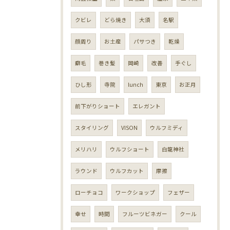
クビレ
どら焼き
大須
名駅
顔周り
お土産
パサつき
乾燥
癖毛
巻き髪
岡崎
改善
手ぐし
ひし形
寺院
lunch
東京
お正月
前下がりショート
エレガント
スタイリング
VISON
ウルフミディ
メリハリ
ウルフショート
白龍神社
ラウンド
ウルフカット
摩擦
ローチョコ
ワークショップ
フェザー
幸せ
時間
フルーツビネガー
クール