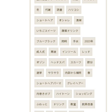
冬
代謝
読書
ハリコシ
ショートヘア
オシャレ
清掃
いちごスイーツ
酵素ドリンク
ブルーブラック
同時
手水
2023年
成人式
寒波
インソール
レッド
オゾン
ヘッドスパ
スカーフ
節分
選挙
サラサラ
内部から補修
春
ショートヘアパーマ
グレイヘアー
内巻きボブ
ハイトーン
ショッピング
ふわっと
ドリンク
教室
肌質改善