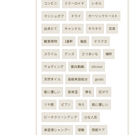
コンビニ
ミラーロイド
レボル
マッシュボブ
ドライ
ガーリックトースト
出来たて
キャンドル
キラキラ
写真
観葉植物
1番軒
電話
ドラクエ
スライム
グッズ
さつまいも
補修
ウェディング
面白動画
olicour
天然オイル
高級美容成分
goals
髪に優しい
高保湿
薄毛
広がり
ツヤ感
ピアノ
冷え
肌に優しい
ビーチクリーンアップ
ひな人形
美容液シャンプー
受験
頭皮ケア