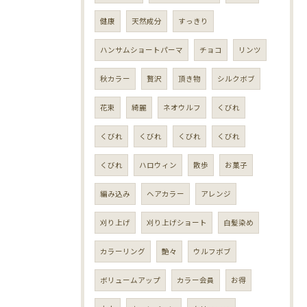
健康
天然成分
すっきり
ハンサムショートパーマ
チョコ
リンツ
秋カラー
贅沢
頂き物
シルクボブ
花束
綺麗
ネオウルフ
くびれ
くびれ
くびれ
くびれ
くびれ
くびれ
ハロウィン
散歩
お菓子
編み込み
ヘアカラー
アレンジ
刈り上げ
刈り上げショート
白髪染め
カラーリング
艶々
ウルフボブ
ボリュームアップ
カラー会員
お得