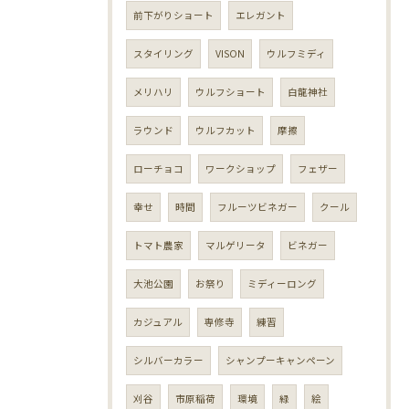
前下がりショート
エレガント
スタイリング
VISON
ウルフミディ
メリハリ
ウルフショート
白龍神社
ラウンド
ウルフカット
摩擦
ローチョコ
ワークショップ
フェザー
幸せ
時間
フルーツビネガー
クール
トマト農家
マルゲリータ
ビネガー
大池公園
お祭り
ミディーロング
カジュアル
専修寺
練習
シルバーカラー
シャンプーキャンペーン
刈谷
市原稲荷
環境
緑
絵