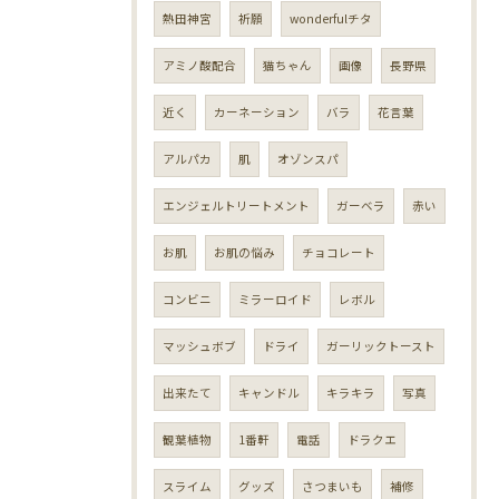
熱田神宮
祈願
wonderfulチタ
アミノ酸配合
猫ちゃん
画像
長野県
近く
カーネーション
バラ
花言葉
アルパカ
肌
オゾンスパ
エンジェルトリートメント
ガーベラ
赤い
お肌
お肌の悩み
チョコレート
コンビニ
ミラーロイド
レボル
マッシュボブ
ドライ
ガーリックトースト
出来たて
キャンドル
キラキラ
写真
観葉植物
1番軒
電話
ドラクエ
スライム
グッズ
さつまいも
補修