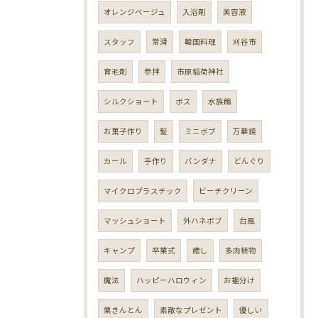
オレンジベージュ
入浴剤
美容液
スタッフ
常滑
韓国料理
刈谷市
育毛剤
参拝
市原稲荷神社
シルクショート
ボス
水族館
お菓子作り
髪
ミニボブ
万華鏡
カール
手作り
バンダナ
どんぐり
マイクロプラスチック
ビーチクリーン
マッシュショート
外ハネボブ
台風
キャンプ
卒業式
癒し
多肉植物
魔法
ハッピーハロウィン
お裾分け
栗きんとん
素敵なプレゼント
優しい