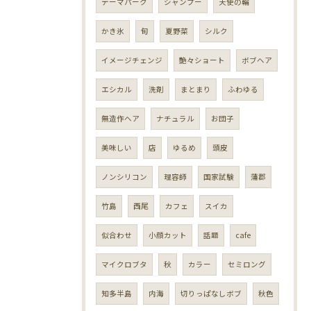
テーマパーク
シャンプー
天使の輪
かき氷
旬
夏野菜
シルク
イメージチェンジ
艶々ショート
ボブヘア
エシカル
洗剤
まとまり
ふわゆる
無造作ヘア
ナチュラル
お団子
美味しい
店
ゆるめ
頭皮
ノンシリコン
理容師
国家試験
蒲郡
竹島
西尾
カフェ
スイカ
似合わせ
小顔カット
話題
cafe
マイクロブタ
秋
カラー
セミロング
知多半島
内海
切りっぱなしボブ
秋色