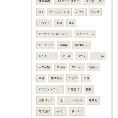
酵素活用
コンディショナー
洗い流さない
WD
オールパーパス
ご予約
周年祭
イベント
阿蘇
熊本
ありがとうございます！
エクソソーム
モーニング
お風呂
体に優しい
カシスレッド
ケーキ
パフェ
レッド系
年末年始
お休み
お知らせ
新年会
会議
神社参拝
からだ
料理
オススメメニュー
お着付け
振袖
炭酸パック
コルセットパック
短時間
効果抜群
オイル
ドーナツ