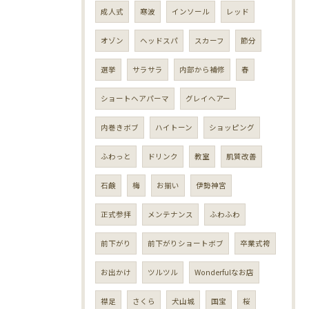
成人式
寒波
インソール
レッド
オゾン
ヘッドスパ
スカーフ
節分
選挙
サラサラ
内部から補修
春
ショートヘアパーマ
グレイヘアー
内巻きボブ
ハイトーン
ショッピング
ふわっと
ドリンク
教室
肌質改善
石鹸
梅
お揃い
伊勢神宮
正式参拝
メンテナンス
ふわふわ
前下がり
前下がりショートボブ
卒業式袴
お出かけ
ツルツル
Wonderfulなお店
襟足
さくら
犬山城
国宝
桜