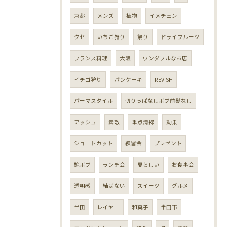
京都
メンズ
植物
イメチェン
クセ
いちご狩り
祭り
ドライフルーツ
フランス料理
大阪
ワンダフルなお店
イチゴ狩り
パンケーキ
REVISH
パーマスタイル
切りっぱなしボブ前髪なし
アッシュ
素敵
重点清掃
効果
ショートカット
練習会
プレゼント
艶ボブ
ランチ会
夏らしい
お食事会
透明感
結ばない
スイーツ
グルメ
半田
レイヤー
和菓子
半田市