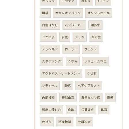
からまり
口腔ケア
肩凝り
1コイン
職場
カメレオンパック
オリクルオイル
白髪ぼかし
ハンバーガー
知多牛
ミニ団子
水素
シリカ
冷え性
テラヘルツ
ローラー
フェンテ
スタアリング
くすみ
ボリューム不足
アウトバストリートメント
くせ毛
レディース
50代
ヘアケアミスト
内部補修
天然由来
自然なツヤ感
束感
頭皮に優しい
食欲
栄養満点
体調
色持ち
地産地消
発酵料理