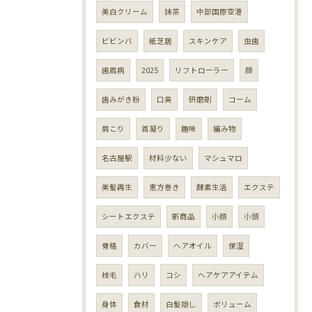
美白クリーム
抹茶
中部国際空港
ビビンバ
紙芝居
スキンケア
虫歯
歯周病
2025
リフトローラー
顔
歯みがき粉
口臭
研磨剤
コーム
肩こり
首凝り
趣味
編み物
名古屋駅
材料少ない
マシュマロ
美髪再生
恵方巻き
酵素生活
エクステ
シートエクステ
新商品
小顔
小頭
骨格
カバー
ヘアオイル
保湿
枝毛
ハリ
コシ
ヘアケアアイテム
身体
食材
白髪隠し
ボリューム