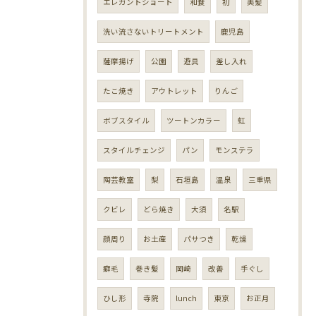
エレガントショート
和食
初
美髪
洗い流さないトリートメント
鹿児島
薩摩揚げ
公園
遊具
差し入れ
たこ焼き
アウトレット
りんご
ボブスタイル
ツートンカラー
虹
スタイルチェンジ
パン
モンステラ
陶芸教室
梨
石垣島
温泉
三重県
クビレ
どら焼き
大須
名駅
顔周り
お土産
パサつき
乾燥
癖毛
巻き髪
岡崎
改善
手ぐし
ひし形
寺院
lunch
東京
お正月