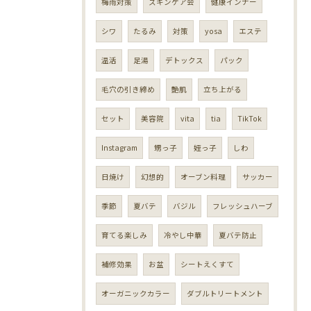
梅雨対策
スキンケア会
健康インナー
シワ
たるみ
対策
yosa
エステ
温活
足湯
デトックス
パック
毛穴の引き締め
艶肌
立ち上がる
セット
美容院
vita
tia
TikTok
Instagram
甥っ子
姪っ子
しわ
日焼け
幻想的
オーブン料理
サッカー
季節
夏バテ
バジル
フレッシュハーブ
育てる楽しみ
冷やし中華
夏バテ防止
補修効果
お盆
シートえくすて
オーガニックカラー
ダブルトリートメント