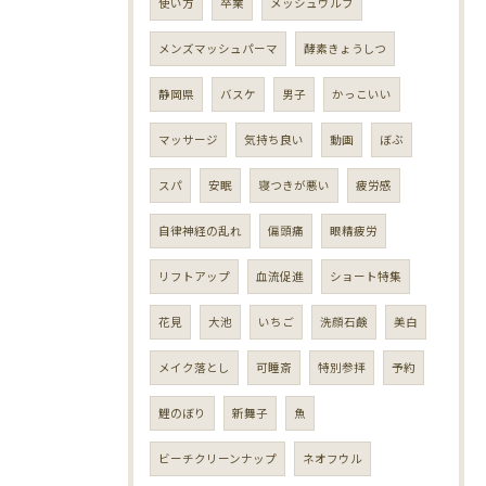
使い方
卒業
メッシュウルフ
メンズマッシュパーマ
酵素きょうしつ
静岡県
バスケ
男子
かっこいい
マッサージ
気持ち良い
動画
ぼぶ
スパ
安眠
寝つきが悪い
疲労感
自律神経の乱れ
偏頭痛
眼精疲労
リフトアップ
血流促進
ショート特集
花見
大池
いちご
洗顔石鹸
美白
メイク落とし
可睡斎
特別参拝
予約
鯉のぼり
新舞子
魚
ビーチクリーンナップ
ネオフウル