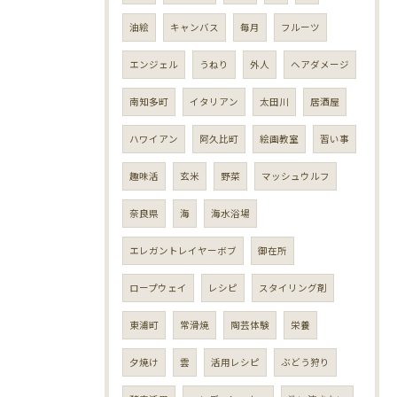
油絵
キャンバス
毎月
フルーツ
エンジェル
うねり
外人
ヘアダメージ
南知多町
イタリアン
太田川
居酒屋
ハワイアン
阿久比町
絵画教室
習い事
趣味活
玄米
野菜
マッシュウルフ
奈良県
海
海水浴場
エレガントレイヤーボブ
御在所
ロープウェイ
レシピ
スタイリング剤
東浦町
常滑焼
陶芸体験
栄養
夕焼け
雲
活用レシピ
ぶどう狩り