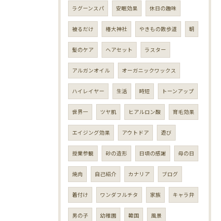
ラグーンスパ
安眠効果
休日の趣味
被るだけ
椿大神社
やきもの散歩道
朝
髪のケア
ヘアセット
ラスター
アルガンオイル
オーガニックワックス
ハイレイヤー
生活
時短
トーンアップ
世界一
ツヤ肌
ヒアルロン酸
育毛効果
エイジング効果
アウトドア
遊び
授業参観
砂の造形
日頃の感謝
母の日
焼肉
自己紹介
カナリア
ブログ
着付け
ワンダフルチタ
家族
キャラ弁
男の子
幼稚園
韓国
風景