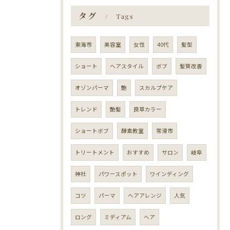
タグ
Tags
東海市
美容室
女性
40代
髪型
ショート
ヘアスタイル
ボブ
髪質改善
オゾンパーマ
艶
スカルプケア
トレンド
艶髪
良草カラー
ショートボブ
酵素教室
常滑市
トリートメント
おすすめ
サロン
岐阜
神社
パワースポット
ワインディング
コツ
パーマ
ヘアアレンジ
人気
ロング
ミディアム
ヘア