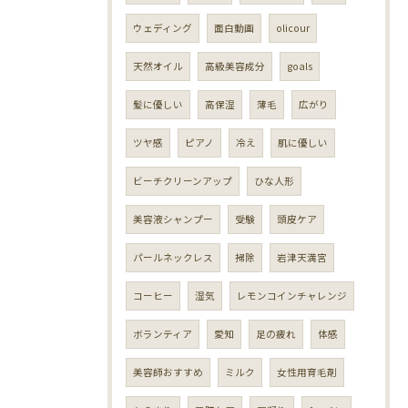
ウェディング
面白動画
olicour
天然オイル
高級美容成分
goals
髪に優しい
高保湿
薄毛
広がり
ツヤ感
ピアノ
冷え
肌に優しい
ビーチクリーンアップ
ひな人形
美容液シャンプー
受験
頭皮ケア
パールネックレス
掃除
岩津天満宮
コーヒー
湿気
レモンコインチャレンジ
ボランティア
愛知
足の疲れ
体感
美容師おすすめ
ミルク
女性用育毛剤