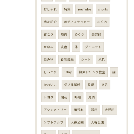
おしゃれ
特集
YouTube
shorts
商品紹介
ボディステッカー
むくみ
首こり
筋肉
めぐり
美容師
かゆみ
炎症
体
ダイエット
飲み物
食物繊維
シート
地肌
しっとり
1day
酵素ドリンク教室
猫
かわいい
ダブル補修
長崎
方言
トヨタ
開花
時期
見頃
アシンメトリー
肌荒れ
活用
大好評
ソフトウルフ
大谷公園
大谷公園