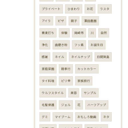
プライベート
ひまわり
お花
ラスタ
アイラ
ピザ
親子
澤田農園
蕎麦打ち
体験
岡崎市
川
自然
浄化
歯磨き粉
フッ素
お誕生日
感謝
ネイル
ネイルチップ
日間賀島
家庭菜園
親孝行
カットカラー
タイ料理
ピリ辛
家族旅行
ウルフスタイル
美容
サンプル
毛髪保護
ジェル
花
ハーフアップ
グミ
マイブーム
おもしろ動画
ネタ