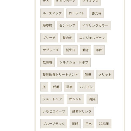
大人
キャンペーン
クリスマス
ルーズアップ
ローライト
善光寺
岐阜県
セントレア
イヤリングカラー
ブリーチ
髪の毛
エンジェルパーマ
サプライズ
誕生日
動き
布団
乾燥機
シルクショートボブ
髪質改善トリートメント
質感
メリット
冬
代謝
読書
ハリコシ
ショートヘア
オシャレ
清掃
いちごスイーツ
酵素ドリンク
ブルーブラック
同時
手水
2023年