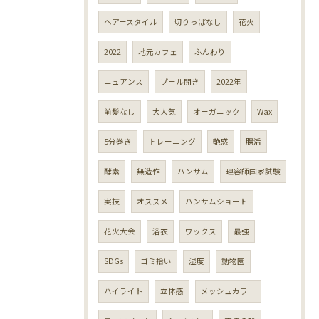
ヘアースタイル
切りっぱなし
花火
2022
地元カフェ
ふんわり
ニュアンス
プール開き
2022年
前髪なし
大人気
オーガニック
Wax
5分巻き
トレーニング
艶感
腸活
酵素
無造作
ハンサム
理容師国家試験
実技
オススメ
ハンサムショート
花火大会
浴衣
ワックス
最強
SDGs
ゴミ拾い
湿度
動物園
ハイライト
立体感
メッシュカラー