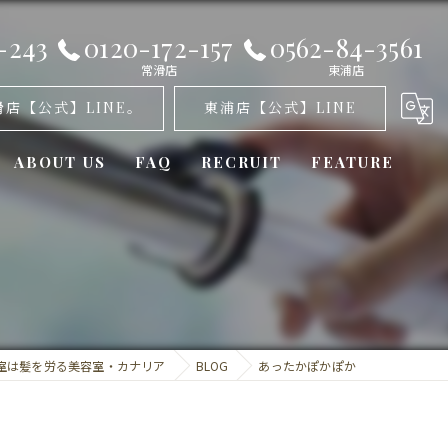
-243
0120-172-157
0562-84-3561
常滑店
東浦店
滑店【公式】LINE。
東浦店【公式】LINE
ABOUT US
FAQ
RECRUIT
FEATURE
オゾンパーマ
髪質改善
カット
室は髪を労る美容室・カナリア
BLOG
あったかぽかぽか
トリートメント
ミラーロイド