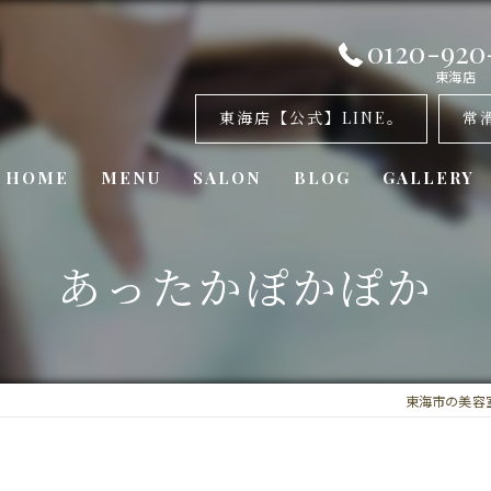
0120-920
東海店
東海店【公式】LINE。
常
HOME
MENU
SALON
BLOG
GALLERY
美容室・カナリア 東海店
あったかぽかぽか
美容室・カナリア 常滑店
美容室・カナリア東浦店
東海市の美容