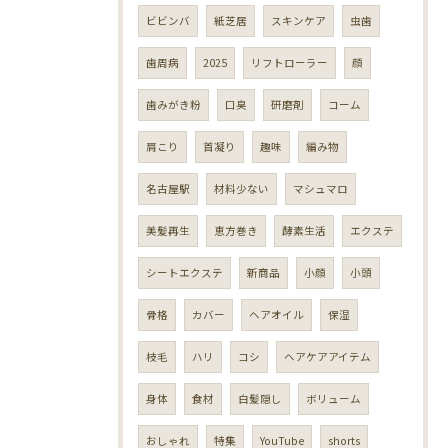
ビビンバ
紙芝居
スキンケア
虫歯
歯周病
2025
リフトローラー
顔
歯みがき粉
口臭
研磨剤
コーム
肩こり
首凝り
趣味
編み物
名古屋駅
材料少ない
マシュマロ
美髪再生
恵方巻き
酵素生活
エクステ
シートエクステ
新商品
小顔
小頭
骨格
カバー
ヘアオイル
保湿
枝毛
ハリ
コシ
ヘアケアアイテム
身体
食材
白髪隠し
ボリューム
おしゃれ
特集
YouTube
shorts