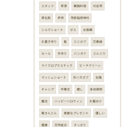
スタッフ
常滑
韓国料理
刈谷市
育毛剤
参拝
市原稲荷神社
シルクショート
ボス
水族館
お菓子作り
髪
ミニボブ
万華鏡
カール
手作り
バンダナ
どんぐり
マイクロプラスチック
ビーチクリーン
マッシュショート
外ハネボブ
台風
キャンプ
卒業式
癒し
多肉植物
魔法
ハッピーハロウィン
お裾分け
栗きんとん
素敵なプレゼント
優しい
健康
天然成分
すっきり