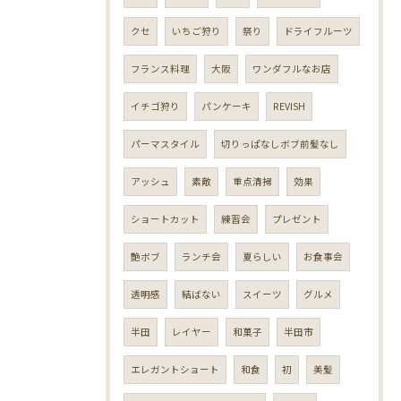
クセ
いちご狩り
祭り
ドライフルーツ
フランス料理
大阪
ワンダフルなお店
イチゴ狩り
パンケーキ
REVISH
パーマスタイル
切りっぱなしボブ前髪なし
アッシュ
素敵
重点清掃
効果
ショートカット
練習会
プレゼント
艶ボブ
ランチ会
夏らしい
お食事会
透明感
結ばない
スイーツ
グルメ
半田
レイヤー
和菓子
半田市
エレガントショート
和食
初
美髪