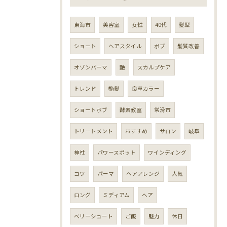
東海市
美容室
女性
40代
髪型
ショート
ヘアスタイル
ボブ
髪質改善
オゾンパーマ
艶
スカルプケア
トレンド
艶髪
良草カラー
ショートボブ
酵素教室
常滑市
トリートメント
おすすめ
サロン
岐阜
神社
パワースポット
ワインディング
コツ
パーマ
ヘアアレンジ
人気
ロング
ミディアム
ヘア
ベリーショート
ご飯
魅力
休日