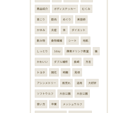
商品紹介
ボディステッカー
むくみ
首こり
筋肉
めぐり
美容師
かゆみ
炎症
体
ダイエット
飲み物
食物繊維
シート
地肌
しっとり
1day
酵素ドリンク教室
猫
かわいい
ダブル補修
長崎
方言
トヨタ
開花
時期
見頃
アシンメトリー
肌荒れ
活用
大好評
ソフトウルフ
大谷公園
大谷公園
使い方
卒業
メッシュウルフ