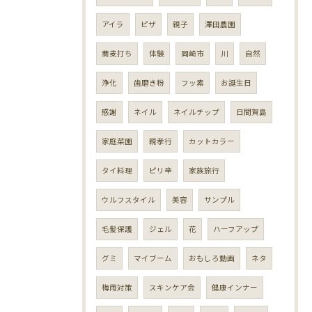
アイラ
ピザ
親子
澤田農園
蕎麦打ち
体験
岡崎市
川
自然
浄化
歯磨き粉
フッ素
お誕生日
感謝
ネイル
ネイルチップ
日間賀島
家庭菜園
親孝行
カットカラー
タイ料理
ピリ辛
家族旅行
ウルフスタイル
美容
サンプル
毛髪保護
ジェル
花
ハーフアップ
グミ
マイブーム
おもしろ動画
ネタ
梅雨対策
スキンケア会
健康インナー