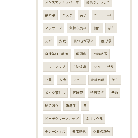
メンズマッシュパーマ
酵素きょうしつ
静岡県
バスケ
男子
かっこいい
マッサージ
気持ち良い
動画
ぼぶ
スパ
安眠
寝つきが悪い
疲労感
自律神経の乱れ
偏頭痛
眼精疲労
リフトアップ
血流促進
ショート特集
花見
大池
いちご
洗顔石鹸
美白
メイク落とし
可睡斎
特別参拝
予約
鯉のぼり
新舞子
魚
ビーチクリーンナップ
ネオフウル
ラグーンスパ
安眠効果
休日の趣味