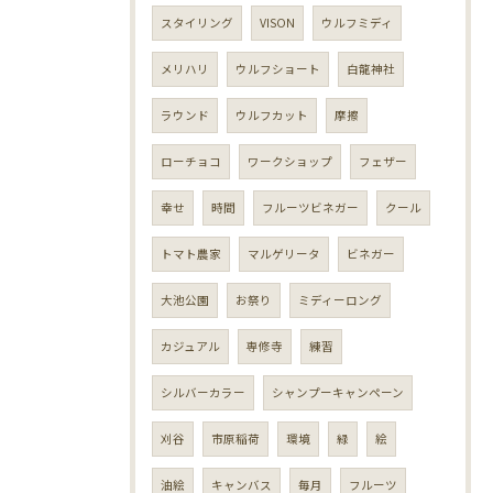
スタイリング
VISON
ウルフミディ
メリハリ
ウルフショート
白龍神社
ラウンド
ウルフカット
摩擦
ローチョコ
ワークショップ
フェザー
幸せ
時間
フルーツビネガー
クール
トマト農家
マルゲリータ
ビネガー
大池公園
お祭り
ミディーロング
カジュアル
専修寺
練習
シルバーカラー
シャンプーキャンペーン
刈谷
市原稲荷
環境
緑
絵
油絵
キャンバス
毎月
フルーツ