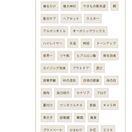
被るだけ
椿大神社
やきもの散歩道
朝
髪のケア
ヘアセット
ラスター
アルガンオイル
オーガニックワックス
ハイレイヤー
生活
時短
トーンアップ
世界一
ツヤ肌
ヒアルロン酸
育毛効果
エイジング効果
アウトドア
遊び
授業参観
砂の造形
日頃の感謝
母の日
焼肉
自己紹介
カナリア
ブログ
着付け
ワンダフルチタ
家族
キャラ弁
男の子
幼稚園
韓国
風景
プライベート
ひまわり
お花
ラスタ