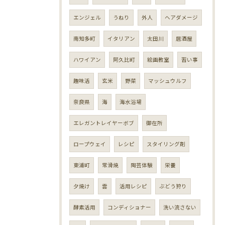
エンジェル
うねり
外人
ヘアダメージ
南知多町
イタリアン
太田川
居酒屋
ハワイアン
阿久比町
絵画教室
習い事
趣味活
玄米
野菜
マッシュウルフ
奈良県
海
海水浴場
エレガントレイヤーボブ
御在所
ロープウェイ
レシピ
スタイリング剤
東浦町
常滑焼
陶芸体験
栄養
夕焼け
雲
活用レシピ
ぶどう狩り
酵素活用
コンディショナー
洗い流さない