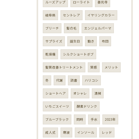
ルーズアップ
ローライト
善光寺
岐阜県
セントレア
イヤリングカラー
ブリーチ
髪の毛
エンジェルパーマ
サプライズ
誕生日
動き
布団
乾燥機
シルクショートボブ
髪質改善トリートメント
質感
メリット
冬
代謝
読書
ハリコシ
ショートヘア
オシャレ
清掃
いちごスイーツ
酵素ドリンク
ブルーブラック
同時
手水
2023年
成人式
寒波
インソール
レッド