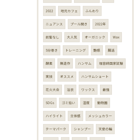
2022
地元カフェ
ふんわり
ニュアンス
プール開き
2022年
前髪なし
大人気
オーガニック
Wax
5分巻き
トレーニング
艶感
腸活
酵素
無造作
ハンサム
理容師国家試験
実技
オススメ
ハンサムショート
花火大会
浴衣
ワックス
最強
SDGs
ゴミ拾い
湿度
動物園
ハイライト
立体感
メッシュカラー
テーマパーク
シャンプー
天使の輪