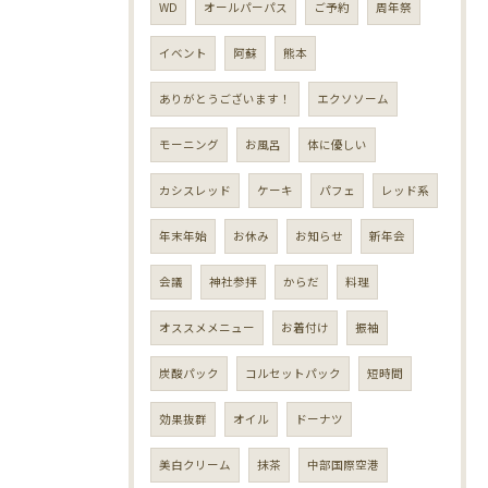
WD
オールパーパス
ご予約
周年祭
イベント
阿蘇
熊本
ありがとうございます！
エクソソーム
モーニング
お風呂
体に優しい
カシスレッド
ケーキ
パフェ
レッド系
年末年始
お休み
お知らせ
新年会
会議
神社参拝
からだ
料理
オススメメニュー
お着付け
振袖
炭酸パック
コルセットパック
短時間
効果抜群
オイル
ドーナツ
美白クリーム
抹茶
中部国際空港