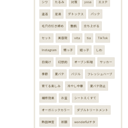
シワ
たるみ
対策
yosa
エステ
温活
足湯
デトックス
パック
毛穴の引き締め
艶肌
立ち上がる
セット
美容院
vita
tia
TikTok
Instagram
甥っ子
姪っ子
しわ
日焼け
幻想的
オーブン料理
サッカー
季節
夏バテ
バジル
フレッシュハーブ
育てる楽しみ
冷やし中華
夏バテ防止
補修効果
お盆
シートえくすて
オーガニックカラー
ダブルトリートメント
熱田神宮
祈願
wonderfulチタ