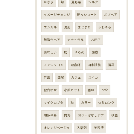
かき氷
旬
夏野菜
シルク
イメージチェンジ
艶々ショート
ボブヘア
エシカル
洗剤
まとまり
ふわゆる
無造作ヘア
ナチュラル
お団子
美味しい
店
ゆるめ
頭皮
ノンシリコン
理容師
国家試験
蒲郡
竹島
西尾
カフェ
スイカ
似合わせ
小顔カット
話題
cafe
マイクロブタ
秋
カラー
セミロング
知多半島
内海
切りっぱなしボブ
秋色
オレンジベージュ
入浴剤
美容液