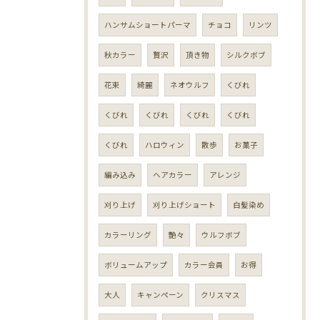
ハンサムショートパーマ
チョコ
リンツ
秋カラー
贅沢
頂き物
シルクボブ
花束
綺麗
ネオウルフ
くびれ
くびれ
くびれ
くびれ
くびれ
くびれ
ハロウィン
散歩
お菓子
編み込み
ヘアカラー
アレンジ
刈り上げ
刈り上げショート
白髪染め
カラーリング
艶々
ウルフボブ
ボリュームアップ
カラー会員
お得
大人
キャンペーン
クリスマス