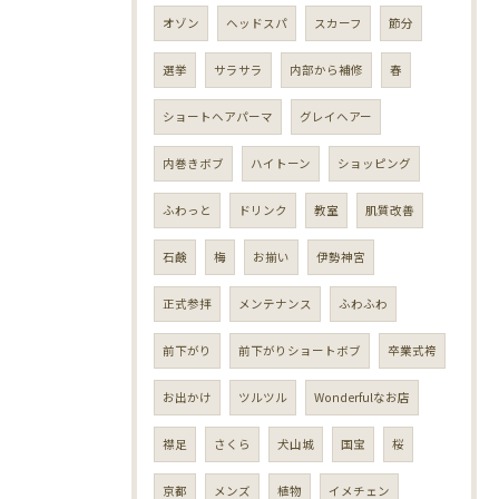
オゾン
ヘッドスパ
スカーフ
節分
選挙
サラサラ
内部から補修
春
ショートヘアパーマ
グレイヘアー
内巻きボブ
ハイトーン
ショッピング
ふわっと
ドリンク
教室
肌質改善
石鹸
梅
お揃い
伊勢神宮
正式参拝
メンテナンス
ふわふわ
前下がり
前下がりショートボブ
卒業式袴
お出かけ
ツルツル
Wonderfulなお店
襟足
さくら
犬山城
国宝
桜
京都
メンズ
植物
イメチェン