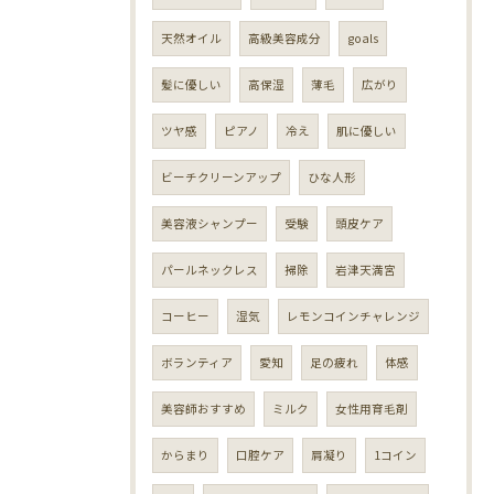
天然オイル
高級美容成分
goals
髪に優しい
高保湿
薄毛
広がり
ツヤ感
ピアノ
冷え
肌に優しい
ビーチクリーンアップ
ひな人形
美容液シャンプー
受験
頭皮ケア
パールネックレス
掃除
岩津天満宮
コーヒー
湿気
レモンコインチャレンジ
ボランティア
愛知
足の疲れ
体感
美容師おすすめ
ミルク
女性用育毛剤
からまり
口腔ケア
肩凝り
1コイン