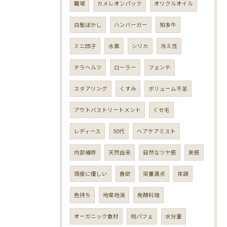
職場
カメレオンパック
オリクルオイル
白髪ぼかし
ハンバーガー
知多牛
ミニ団子
水素
シリカ
冷え性
テラヘルツ
ローラー
フェンテ
スタアリング
くすみ
ボリューム不足
アウトバストリートメント
くせ毛
レディース
50代
ヘアケアミスト
内部補修
天然由来
自然なツヤ感
束感
頭皮に優しい
食欲
栄養満点
体調
色持ち
地産地消
発酵料理
オーガニック食材
桃パフェ
水分量