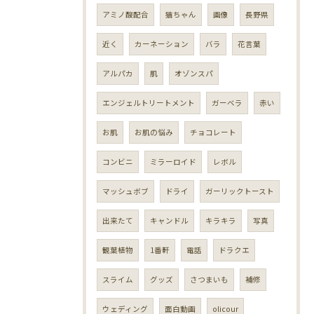
アミノ酸配合
猫ちゃん
画像
長野県
近く
カーネーション
バラ
花言葉
アルパカ
肌
オゾンスパ
エンジェルトリートメント
ガーベラ
赤い
お肌
お肌の悩み
チョコレート
コンビニ
ミラーロイド
レボル
マッシュボブ
ドライ
ガーリックトースト
出来たて
キャンドル
キラキラ
写真
観葉植物
1番軒
電話
ドラクエ
スライム
グッズ
さつまいも
補修
ウェディング
面白動画
olicour