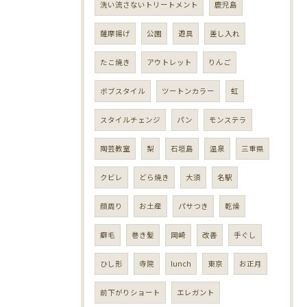
洗い流さないトリートメント
鹿児島
薩摩揚げ
公園
遊具
差し入れ
たこ焼き
アウトレット
りんご
ボブスタイル
ツートンカラー
虹
スタイルチェンジ
パン
モンステラ
陶芸教室
梨
石垣島
温泉
三重県
クビレ
どら焼き
大須
名駅
顔周り
お土産
パサつき
乾燥
癖毛
巻き髪
岡崎
改善
手ぐし
ひし形
寺院
lunch
東京
お正月
前下がりショート
エレガント