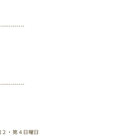
-------------
-------------
第２・第４日曜日