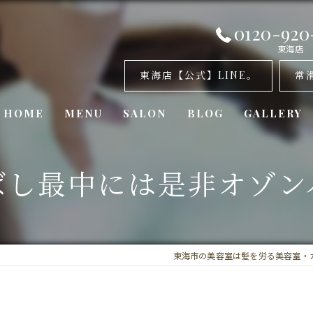
0120-920
東海店
東海店【公式】LINE。
常
HOME
MENU
SALON
BLOG
GALLERY
美容室・カナリア 東海店
ばし最中には是非オゾン
美容室・カナリア 常滑店
美容室・カナリア東浦店
東海市の美容室は髪を労る美容室・