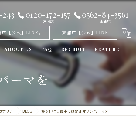
-243
0120-172-157
0562-84-3561
常滑店
東浦店
滑店【公式】LINE。
東浦店【公式】LINE
ABOUT US
FAQ
RECRUIT
FEATURE
オゾンパーマ
パーマを
髪質改善
カット
カナリア
BLOG
髪を伸ばし最中には是非オゾンパーマを
トリートメント
ミラーロイド