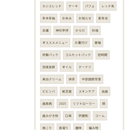
カシスレッド
ケーキ
パフェ
レッド系
年末年始
お休み
お知らせ
新年会
会議
神社参拝
からだ
料理
オススメメニュー
お着付け
振袖
炭酸パック
コルセットパック
短時間
効果抜群
オイル
ドーナツ
美白クリーム
抹茶
中部国際空港
ビビンバ
紙芝居
スキンケア
虫歯
歯周病
2025
リフトローラー
顔
歯みがき粉
口臭
研磨剤
コーム
肩こり
首凝り
趣味
編み物