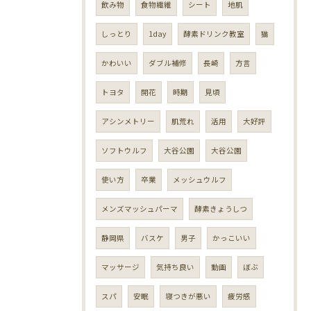
飲み物
食物繊維
シート
地肌
しっとり
1day
酵素ドリンク教室
猫
かわいい
ダブル補修
長崎
方言
トヨタ
開花
時期
見頃
アシンメトリー
肌荒れ
活用
大好評
ソフトウルフ
大谷公園
大谷公園
使い方
卒業
メッシュウルフ
メンズマッシュパーマ
酵素きょうしつ
静岡県
バスケ
男子
かっこいい
マッサージ
気持ち良い
動画
ぼぶ
スパ
安眠
寝つきが悪い
疲労感