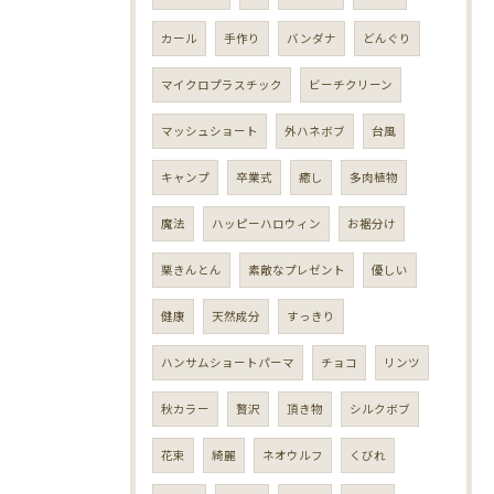
カール
手作り
バンダナ
どんぐり
マイクロプラスチック
ビーチクリーン
マッシュショート
外ハネボブ
台風
キャンプ
卒業式
癒し
多肉植物
魔法
ハッピーハロウィン
お裾分け
栗きんとん
素敵なプレゼント
優しい
健康
天然成分
すっきり
ハンサムショートパーマ
チョコ
リンツ
秋カラー
贅沢
頂き物
シルクボブ
花束
綺麗
ネオウルフ
くびれ