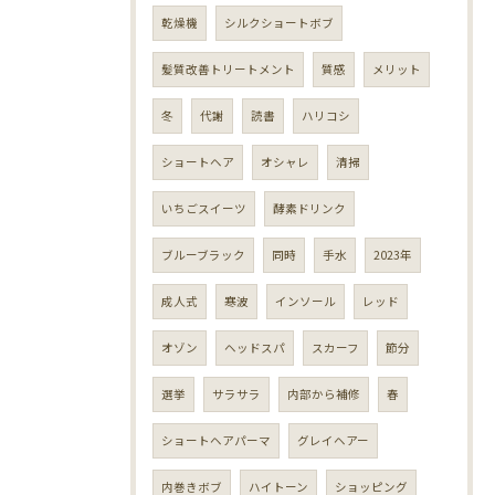
乾燥機
シルクショートボブ
髪質改善トリートメント
質感
メリット
冬
代謝
読書
ハリコシ
ショートヘア
オシャレ
清掃
いちごスイーツ
酵素ドリンク
ブルーブラック
同時
手水
2023年
成人式
寒波
インソール
レッド
オゾン
ヘッドスパ
スカーフ
節分
選挙
サラサラ
内部から補修
春
ショートヘアパーマ
グレイヘアー
内巻きボブ
ハイトーン
ショッピング