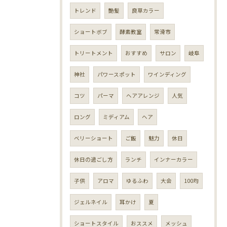
トレンド
艶髪
良草カラー
ショートボブ
酵素教室
常滑市
トリートメント
おすすめ
サロン
岐阜
神社
パワースポット
ワインディング
コツ
パーマ
ヘアアレンジ
人気
ロング
ミディアム
ヘア
ベリーショート
ご飯
魅力
休日
休日の過ごし方
ランチ
インナーカラー
子供
アロマ
ゆるふわ
大会
100均
ジェルネイル
耳かけ
夏
ショートスタイル
おススメ
メッシュ