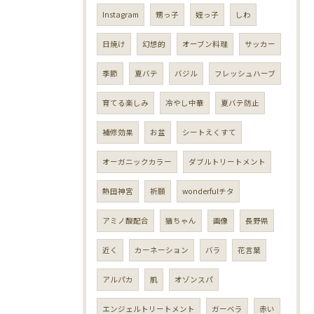
Instagram
甥っ子
姪っ子
しわ
日焼け
幻想的
オーブン料理
サッカー
季節
夏バテ
バジル
フレッシュハーブ
育てる楽しみ
冷やし中華
夏バテ防止
補修効果
お盆
シートえくすて
オーガニックカラー
ダブルトリートメント
熱田神宮
祈願
wonderfulチタ
アミノ酸配合
猫ちゃん
画像
長野県
近く
カーネーション
バラ
花言葉
アルパカ
肌
オゾンスパ
エンジェルトリートメント
ガーベラ
赤い