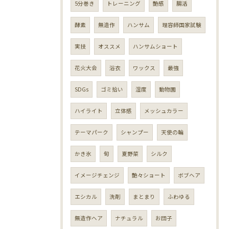
5分巻き
トレーニング
艶感
腸活
酵素
無造作
ハンサム
理容師国家試験
実技
オススメ
ハンサムショート
花火大会
浴衣
ワックス
最強
SDGs
ゴミ拾い
湿度
動物園
ハイライト
立体感
メッシュカラー
テーマパーク
シャンプー
天使の輪
かき氷
旬
夏野菜
シルク
イメージチェンジ
艶々ショート
ボブヘア
エシカル
洗剤
まとまり
ふわゆる
無造作ヘア
ナチュラル
お団子