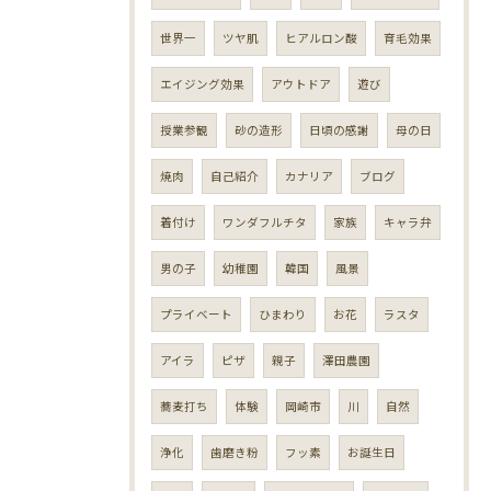
世界一
ツヤ肌
ヒアルロン酸
育毛効果
エイジング効果
アウトドア
遊び
授業参観
砂の造形
日頃の感謝
母の日
焼肉
自己紹介
カナリア
ブログ
着付け
ワンダフルチタ
家族
キャラ弁
男の子
幼稚園
韓国
風景
プライベート
ひまわり
お花
ラスタ
アイラ
ピザ
親子
澤田農園
蕎麦打ち
体験
岡崎市
川
自然
浄化
歯磨き粉
フッ素
お誕生日