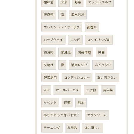
趣味活
玄米
野菜
マッシュウルフ
奈良県
海
海水浴場
エレガントレイヤーボブ
御在所
ロープウェイ
レシピ
スタイリング剤
東浦町
常滑焼
陶芸体験
栄養
夕焼け
雲
活用レシピ
ぶどう狩り
酵素活用
コンディショナー
洗い流さない
WD
オールパーパス
ご予約
周年祭
イベント
阿蘇
熊本
ありがとうございます！
エクソソーム
モーニング
お風呂
体に優しい