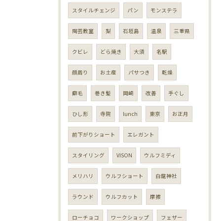
スタイルチェンジ
パン
モンステラ
陶芸教室
梨
石垣島
温泉
三重県
クビレ
どら焼き
大須
名駅
顔周り
お土産
パサつき
乾燥
癖毛
巻き髪
岡崎
改善
手ぐし
ひし形
寺院
lunch
東京
お正月
前下がりショート
エレガント
スタイリング
VISON
ウルフミディ
メリハリ
ウルフショート
白龍神社
ラウンド
ウルフカット
摩擦
ローチョコ
ワークショップ
フェザー