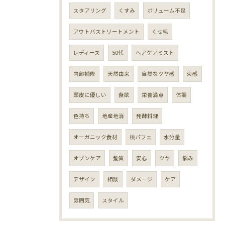
スタアリング
くすみ
ボリューム不足
アウトバストリートメント
くせ毛
レディース
50代
ヘアケアミスト
内部補修
天然由来
自然なツヤ感
束感
頭皮に優しい
食欲
栄養満点
体調
色持ち
地産地消
発酵料理
オーガニック食材
桃パフェ
水分量
オゾンケア
髪質
安心
ツヤ
悩み
デザイン
相談
ダメージ
ケア
雰囲気
スタイル