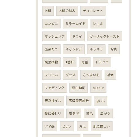
お肌
お肌の悩み
チョコレート
コンビニ
ミラーロイド
レボル
マッシュボブ
ドライ
ガーリックトースト
出来たて
キャンドル
キラキラ
写真
観葉植物
1番軒
電話
ドラクエ
スライム
グッズ
さつまいも
補修
ウェディング
面白動画
olicour
天然オイル
高級美容成分
goals
髪に優しい
高保湿
薄毛
広がり
ツヤ感
ピアノ
冷え
肌に優しい