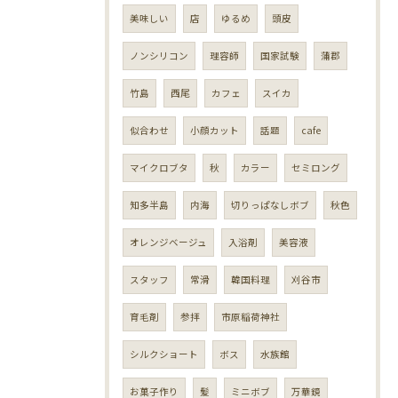
美味しい
店
ゆるめ
頭皮
ノンシリコン
理容師
国家試験
蒲郡
竹島
西尾
カフェ
スイカ
似合わせ
小顔カット
話題
cafe
マイクロブタ
秋
カラー
セミロング
知多半島
内海
切りっぱなしボブ
秋色
オレンジベージュ
入浴剤
美容液
スタッフ
常滑
韓国料理
刈谷市
育毛剤
参拝
市原稲荷神社
シルクショート
ボス
水族館
お菓子作り
髪
ミニボブ
万華鏡