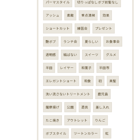
パーマスタイル
切りっぱなしボブ前髪なし
アッシュ
素敵
重点清掃
効果
ショートカット
練習会
プレゼント
艶ボブ
ランチ会
夏らしい
お食事会
透明感
結ばない
スイーツ
グルメ
半田
レイヤー
和菓子
半田市
エレガントショート
和食
初
美髪
洗い流さないトリートメント
鹿児島
薩摩揚げ
公園
遊具
差し入れ
たこ焼き
アウトレット
りんご
ボブスタイル
ツートンカラー
虹