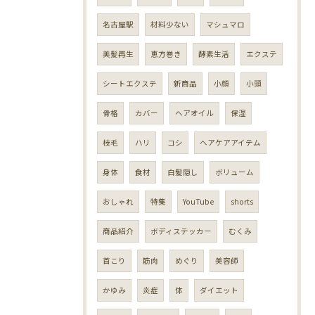
名古屋駅
材料少ない
マシュマロ
美髪再生
恵方巻き
酵素生活
エクステ
シートエクステ
新商品
小顔
小頭
骨格
カバー
ヘアオイル
保湿
枝毛
ハリ
コシ
ヘアケアアイテム
身体
食材
白髪隠し
ボリューム
おしゃれ
特集
YouTube
shorts
商品紹介
ボディステッカー
むくみ
首こり
筋肉
めぐり
美容師
かゆみ
炎症
体
ダイエット