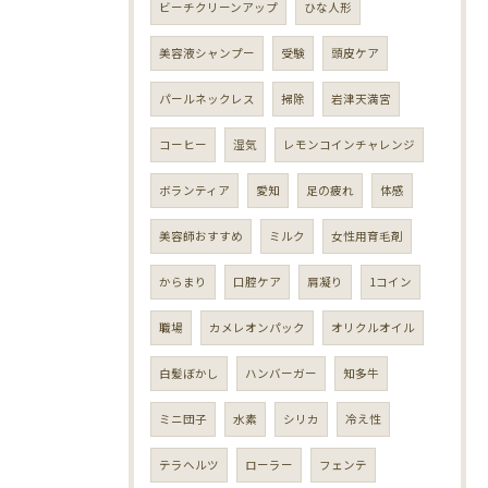
ビーチクリーンアップ
ひな人形
美容液シャンプー
受験
頭皮ケア
パールネックレス
掃除
岩津天満宮
コーヒー
湿気
レモンコインチャレンジ
ボランティア
愛知
足の疲れ
体感
美容師おすすめ
ミルク
女性用育毛剤
からまり
口腔ケア
肩凝り
1コイン
職場
カメレオンパック
オリクルオイル
白髪ぼかし
ハンバーガー
知多牛
ミニ団子
水素
シリカ
冷え性
テラヘルツ
ローラー
フェンテ