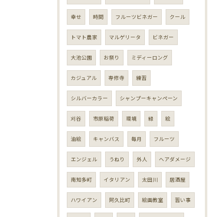
幸せ
時間
フルーツビネガー
クール
トマト農家
マルゲリータ
ビネガー
大池公園
お祭り
ミディーロング
カジュアル
専修寺
練習
シルバーカラー
シャンプーキャンペーン
刈谷
市原稲荷
環境
緑
絵
油絵
キャンバス
毎月
フルーツ
エンジェル
うねり
外人
ヘアダメージ
南知多町
イタリアン
太田川
居酒屋
ハワイアン
阿久比町
絵画教室
習い事