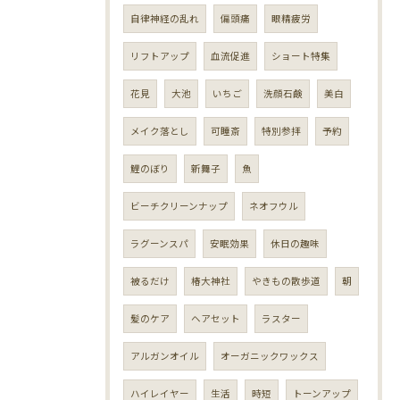
自律神経の乱れ
偏頭痛
眼精疲労
リフトアップ
血流促進
ショート特集
花見
大池
いちご
洗顔石鹸
美白
メイク落とし
可睡斎
特別参拝
予約
鯉のぼり
新舞子
魚
ビーチクリーンナップ
ネオフウル
ラグーンスパ
安眠効果
休日の趣味
被るだけ
椿大神社
やきもの散歩道
朝
髪のケア
ヘアセット
ラスター
アルガンオイル
オーガニックワックス
ハイレイヤー
生活
時短
トーンアップ