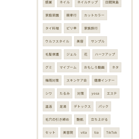
感謝
ネイル
ネイルチップ
日間賀島
家庭菜園
親孝行
カットカラー
タイ料理
ピリ辛
家族旅行
ウルフスタイル
美容
サンプル
毛髪保護
ジェル
花
ハーフアップ
グミ
マイブーム
おもしろ動画
ネタ
梅雨対策
スキンケア会
健康インナー
シワ
たるみ
対策
yosa
エステ
温活
足湯
デトックス
パック
毛穴の引き締め
艶肌
立ち上がる
セット
美容院
vita
tia
TikTok