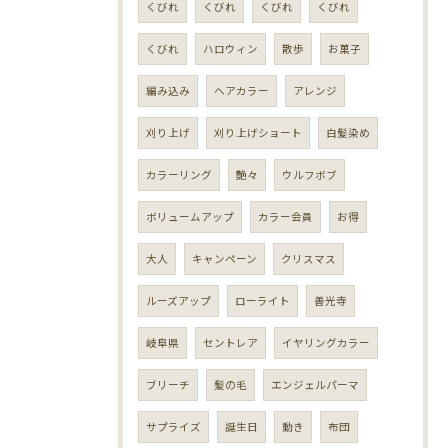
くびれ
くびれ
くびれ
くびれ
くびれ
ハロウィン
散歩
お菓子
編み込み
ヘアカラー
アレンジ
刈り上げ
刈り上げショート
白髪染め
カラーリング
艶々
ウルフボブ
ボリュームアップ
カラー会員
お得
大人
キャンペーン
クリスマス
ルーズアップ
ローライト
善光寺
岐阜県
セントレア
イヤリングカラー
ブリーチ
髪の毛
エンジェルパーマ
サプライズ
誕生日
動き
布団