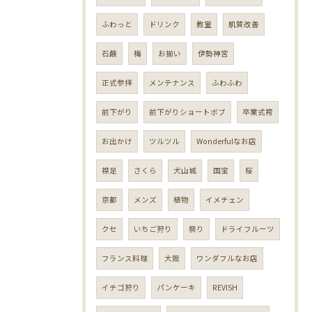
ふわっと
ドリンク
教室
肌質改善
石鹸
梅
お揃い
伊勢神宮
正式参拝
メンテナンス
ふわふわ
前下がり
前下がりショートボブ
卒業式袴
お出かけ
ツルツル
Wonderfulなお店
襟足
さくら
犬山城
国宝
桜
京都
メンズ
植物
イメチェン
クセ
いちご狩り
祭り
ドライフルーツ
フランス料理
大阪
ワンダフルなお店
イチゴ狩り
パンケーキ
REVISH