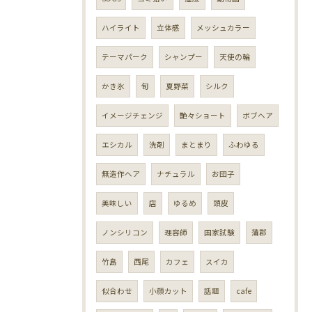
ハイライト
立体感
メッシュカラー
テーマパーク
シャンプー
天使の輪
かき氷
旬
夏野菜
シルク
イメージチェンジ
艶々ショート
ボブヘア
エシカル
洗剤
まとまり
ふわゆる
無造作ヘア
ナチュラル
お団子
美味しい
店
ゆるめ
頭皮
ノンシリコン
理容師
国家試験
蒲郡
竹島
西尾
カフェ
スイカ
似合わせ
小顔カット
話題
cafe