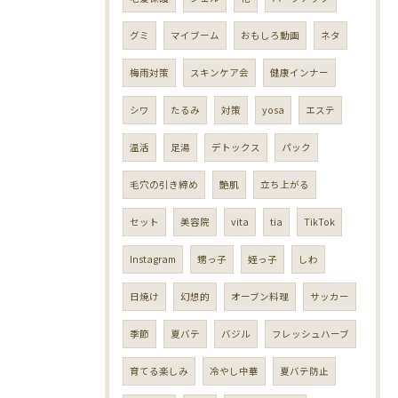
グミ
マイブーム
おもしろ動画
ネタ
梅雨対策
スキンケア会
健康インナー
シワ
たるみ
対策
yosa
エステ
温活
足湯
デトックス
パック
毛穴の引き締め
艶肌
立ち上がる
セット
美容院
vita
tia
TikTok
Instagram
甥っ子
姪っ子
しわ
日焼け
幻想的
オーブン料理
サッカー
季節
夏バテ
バジル
フレッシュハーブ
育てる楽しみ
冷やし中華
夏バテ防止