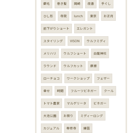
癖毛
巻き髪
岡崎
改善
手ぐし
ひし形
寺院
lunch
東京
お正月
前下がりショート
エレガント
スタイリング
VISON
ウルフミディ
メリハリ
ウルフショート
白龍神社
ラウンド
ウルフカット
摩擦
ローチョコ
ワークショップ
フェザー
幸せ
時間
フルーツビネガー
クール
トマト農家
マルゲリータ
ビネガー
大池公園
お祭り
ミディーロング
カジュアル
専修寺
練習