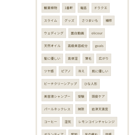
観葉植物
1番軒
電話
ドラクエ
スライム
グッズ
さつまいも
補修
ウェディング
面白動画
olicour
天然オイル
高級美容成分
goals
髪に優しい
高保湿
薄毛
広がり
ツヤ感
ピアノ
冷え
肌に優しい
ビーチクリーンアップ
ひな人形
美容液シャンプー
受験
頭皮ケア
パールネックレス
掃除
岩津天満宮
コーヒー
湿気
レモンコインチャレンジ
ボランティア
愛知
足の疲れ
体感