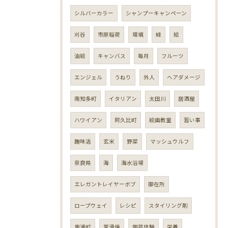
シルバーカラー
シャンプーキャンペーン
刈谷
市原稲荷
環境
緑
絵
油絵
キャンバス
毎月
フルーツ
エンジェル
うねり
外人
ヘアダメージ
南知多町
イタリアン
太田川
居酒屋
ハワイアン
阿久比町
絵画教室
習い事
趣味活
玄米
野菜
マッシュウルフ
奈良県
海
海水浴場
エレガントレイヤーボブ
御在所
ロープウェイ
レシピ
スタイリング剤
東浦町
常滑焼
陶芸体験
栄養