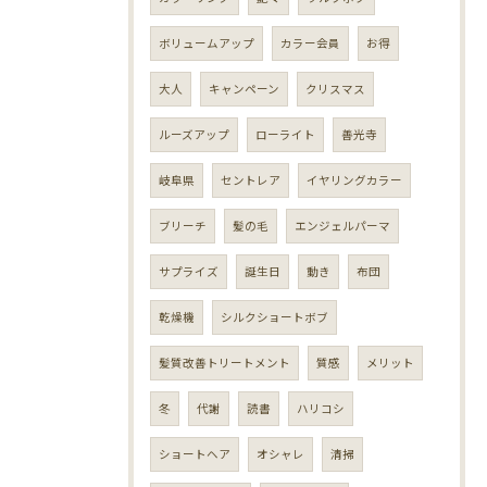
ボリュームアップ
カラー会員
お得
大人
キャンペーン
クリスマス
ルーズアップ
ローライト
善光寺
岐阜県
セントレア
イヤリングカラー
ブリーチ
髪の毛
エンジェルパーマ
サプライズ
誕生日
動き
布団
乾燥機
シルクショートボブ
髪質改善トリートメント
質感
メリット
冬
代謝
読書
ハリコシ
ショートヘア
オシャレ
清掃