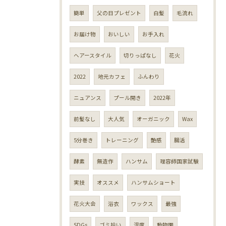
簡単
父の日プレゼント
白髪
毛流れ
お届け物
おいしい
お手入れ
ヘアースタイル
切りっぱなし
花火
2022
地元カフェ
ふんわり
ニュアンス
プール開き
2022年
前髪なし
大人気
オーガニック
Wax
5分巻き
トレーニング
艶感
腸活
酵素
無造作
ハンサム
理容師国家試験
実技
オススメ
ハンサムショート
花火大会
浴衣
ワックス
最強
SDGs
ゴミ拾い
湿度
動物園