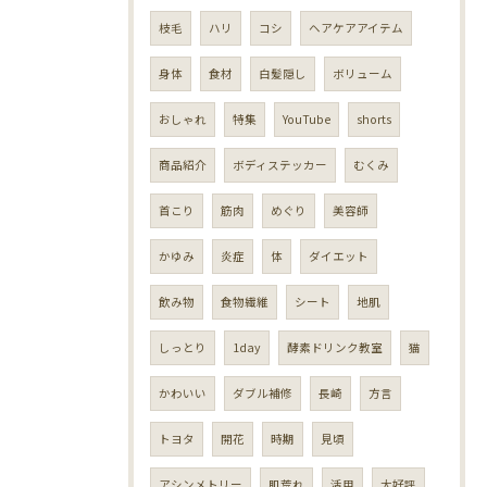
枝毛
ハリ
コシ
ヘアケアアイテム
身体
食材
白髪隠し
ボリューム
おしゃれ
特集
YouTube
shorts
商品紹介
ボディステッカー
むくみ
首こり
筋肉
めぐり
美容師
かゆみ
炎症
体
ダイエット
飲み物
食物繊維
シート
地肌
しっとり
1day
酵素ドリンク教室
猫
かわいい
ダブル補修
長崎
方言
トヨタ
開花
時期
見頃
アシンメトリー
肌荒れ
活用
大好評