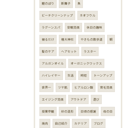
鯉のぼり
新舞子
魚
ビーチクリーンナップ
ネオフウル
ラグーンスパ
安眠効果
休日の趣味
被るだけ
椿大神社
やきもの散歩道
朝
髪のケア
ヘアセット
ラスター
アルガンオイル
オーガニックワックス
ハイレイヤー
生活
時短
トーンアップ
世界一
ツヤ肌
ヒアルロン酸
育毛効果
エイジング効果
アウトドア
遊び
授業参観
砂の造形
日頃の感謝
母の日
焼肉
自己紹介
カナリア
ブログ