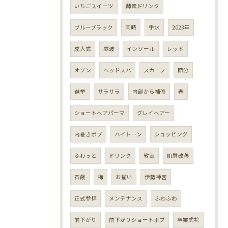
いちごスイーツ
酵素ドリンク
ブルーブラック
同時
手水
2023年
成人式
寒波
インソール
レッド
オゾン
ヘッドスパ
スカーフ
節分
選挙
サラサラ
内部から補修
春
ショートヘアパーマ
グレイヘアー
内巻きボブ
ハイトーン
ショッピング
ふわっと
ドリンク
教室
肌質改善
石鹸
梅
お揃い
伊勢神宮
正式参拝
メンテナンス
ふわふわ
前下がり
前下がりショートボブ
卒業式袴