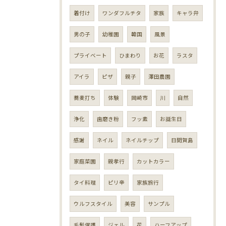
着付け
ワンダフルチタ
家族
キャラ弁
男の子
幼稚園
韓国
風景
プライベート
ひまわり
お花
ラスタ
アイラ
ピザ
親子
澤田農園
蕎麦打ち
体験
岡崎市
川
自然
浄化
歯磨き粉
フッ素
お誕生日
感謝
ネイル
ネイルチップ
日間賀島
家庭菜園
親孝行
カットカラー
タイ料理
ピリ辛
家族旅行
ウルフスタイル
美容
サンプル
毛髪保護
ジェル
花
ハーフアップ