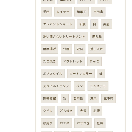
半田
レイヤー
和菓子
半田市
エレガントショート
和食
初
美髪
洗い流さないトリートメント
鹿児島
薩摩揚げ
公園
遊具
差し入れ
たこ焼き
アウトレット
りんご
ボブスタイル
ツートンカラー
虹
スタイルチェンジ
パン
モンステラ
陶芸教室
梨
石垣島
温泉
三重県
クビレ
どら焼き
大須
名駅
顔周り
お土産
パサつき
乾燥