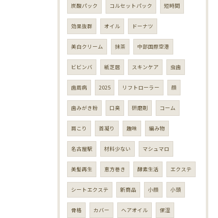
炭酸パック
コルセットパック
短時間
効果抜群
オイル
ドーナツ
美白クリーム
抹茶
中部国際空港
ビビンバ
紙芝居
スキンケア
虫歯
歯周病
2025
リフトローラー
顔
歯みがき粉
口臭
研磨剤
コーム
肩こり
首凝り
趣味
編み物
名古屋駅
材料少ない
マシュマロ
美髪再生
恵方巻き
酵素生活
エクステ
シートエクステ
新商品
小顔
小頭
骨格
カバー
ヘアオイル
保湿