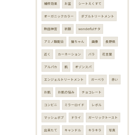
補修効果
お盆
シートえくすて
オーガニックカラー
ダブルトリートメント
熱田神宮
祈願
wonderfulチタ
アミノ酸配合
猫ちゃん
画像
長野県
近く
カーネーション
バラ
花言葉
アルパカ
肌
オゾンスパ
エンジェルトリートメント
ガーベラ
赤い
お肌
お肌の悩み
チョコレート
コンビニ
ミラーロイド
レボル
マッシュボブ
ドライ
ガーリックトースト
出来たて
キャンドル
キラキラ
写真