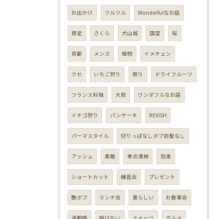
お出かけ
ツルツル
Wonderfulなお店
襟足
さくら
犬山城
国宝
桜
京都
メンズ
植物
イメチェン
クセ
いちご狩り
祭り
ドライフルーツ
フランス料理
大阪
ワンダフルなお店
イチゴ狩り
パンケーキ
REVISH
パーマスタイル
切りっぱなしボブ前髪なし
アッシュ
素敵
重点清掃
効果
ショートカット
練習会
プレゼント
艶ボブ
ランチ会
夏らしい
お食事会
透明感
結ばない
スイーツ
グルメ