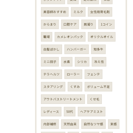
美容師おすすめ
ミルク
女性用育毛剤
からまり
口腔ケア
肩凝り
1コイン
職場
カメレオンパック
オリクルオイル
白髪ぼかし
ハンバーガー
知多牛
ミニ団子
水素
シリカ
冷え性
テラヘルツ
ローラー
フェンテ
スタアリング
くすみ
ボリューム不足
アウトバストリートメント
くせ毛
レディース
50代
ヘアケアミスト
内部補修
天然由来
自然なツヤ感
束感