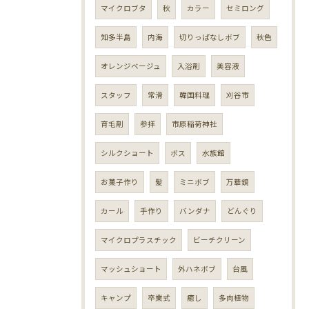
マイクロブタ
秋
カラー
セミロング
知多半島
内海
切りっぱなしボブ
秋色
オレンジベージュ
入浴剤
美容液
スタッフ
常滑
韓国料理
刈谷市
育毛剤
参拝
市原稲荷神社
シルクショート
ボス
水族館
お菓子作り
髪
ミニボブ
万華鏡
カール
手作り
バンダナ
どんぐり
マイクロプラスチック
ビーチクリーン
マッシュショート
外ハネボブ
台風
キャンプ
卒業式
癒し
多肉植物