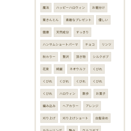
魔法
ハッピーハロウィン
お裾分け
栗きんとん
素敵なプレゼント
優しい
健康
天然成分
すっきり
ハンサムショートパーマ
チョコ
リンツ
秋カラー
贅沢
頂き物
シルクボブ
花束
綺麗
ネオウルフ
くびれ
くびれ
くびれ
くびれ
くびれ
くびれ
ハロウィン
散歩
お菓子
編み込み
ヘアカラー
アレンジ
刈り上げ
刈り上げショート
白髪染め
カラーリング
艶々
ウルフボブ