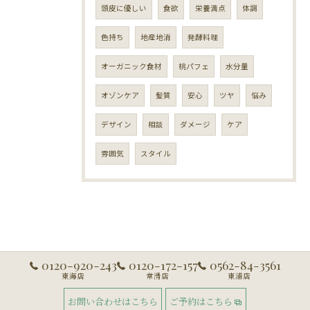
頭皮に優しい
食欲
栄養満点
体調
色持ち
地産地消
発酵料理
オーガニック食材
桃パフェ
水分量
オゾンケア
髪質
安心
ツヤ
悩み
デザイン
相談
ダメージ
ケア
雰囲気
スタイル
0120-920-243
0120-172-157
0562-84-3561
東海店
常滑店
東浦店
お問い合わせはこちら
ご予約はこちら