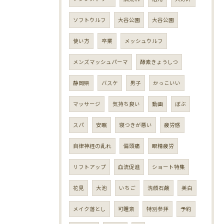
ソフトウルフ
大谷公園
大谷公園
使い方
卒業
メッシュウルフ
メンズマッシュパーマ
酵素きょうしつ
静岡県
バスケ
男子
かっこいい
マッサージ
気持ち良い
動画
ぼぶ
スパ
安眠
寝つきが悪い
疲労感
自律神経の乱れ
偏頭痛
眼精疲労
リフトアップ
血流促進
ショート特集
花見
大池
いちご
洗顔石鹸
美白
メイク落とし
可睡斎
特別参拝
予約