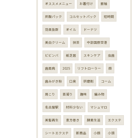
オススメメニュー
お着付け
振袖
炭酸パック
コルセットパック
短時間
効果抜群
オイル
ドーナツ
美白クリーム
抹茶
中部国際空港
ビビンバ
紙芝居
スキンケア
虫歯
歯周病
2025
リフトローラー
顔
歯みがき粉
口臭
研磨剤
コーム
肩こり
首凝り
趣味
編み物
名古屋駅
材料少ない
マシュマロ
美髪再生
恵方巻き
酵素生活
エクステ
シートエクステ
新商品
小顔
小頭