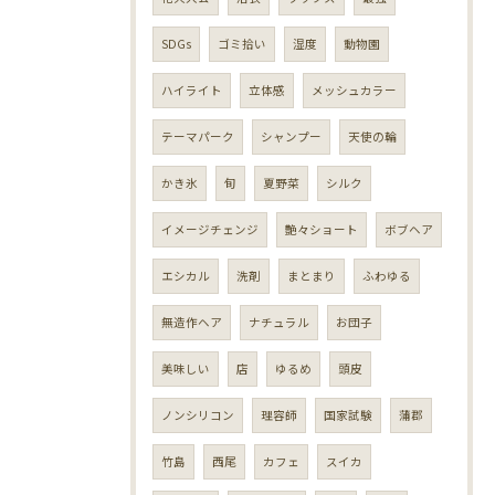
SDGs
ゴミ拾い
湿度
動物園
ハイライト
立体感
メッシュカラー
テーマパーク
シャンプー
天使の輪
かき氷
旬
夏野菜
シルク
イメージチェンジ
艶々ショート
ボブヘア
エシカル
洗剤
まとまり
ふわゆる
無造作ヘア
ナチュラル
お団子
美味しい
店
ゆるめ
頭皮
ノンシリコン
理容師
国家試験
蒲郡
竹島
西尾
カフェ
スイカ