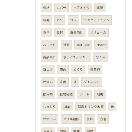
骨格
カバー
ヘアオイル
保湿
枝毛
ハリ
コシ
ヘアケアアイテム
身体
食材
白髪隠し
ボリューム
おしゃれ
特集
YouTube
shorts
商品紹介
ボディステッカー
むくみ
首こり
筋肉
めぐり
美容師
かゆみ
炎症
体
ダイエット
飲み物
食物繊維
シート
地肌
しっとり
1day
酵素ドリンク教室
猫
かわいい
ダブル補修
長崎
方言
トヨタ
開花
時期
見頃