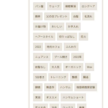
パン屋
ウェーブ
絶壁解消
ロングヘア
簡単
父の日プレゼント
白髪
毛流れ
お届け物
おいしい
お手入れ
ヘアースタイル
切りっぱなし
花火
2022
地元カフェ
ふんわり
ニュアンス
プール開き
2022年
前髪なし
大人気
オーガニック
Wax
5分巻き
トレーニング
艶感
腸活
酵素
無造作
ハンサム
理容師国家試験
実技
オススメ
ハンサムショート
花火大会
浴衣
ワックス
最強