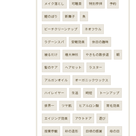
メイク落とし
可睡斎
特別参拝
予約
鯉のぼり
新舞子
魚
ビーチクリーンナップ
ネオフウル
ラグーンスパ
安眠効果
休日の趣味
被るだけ
椿大神社
やきもの散歩道
朝
髪のケア
ヘアセット
ラスター
アルガンオイル
オーガニックワックス
ハイレイヤー
生活
時短
トーンアップ
世界一
ツヤ肌
ヒアルロン酸
育毛効果
エイジング効果
アウトドア
遊び
授業参観
砂の造形
日頃の感謝
母の日