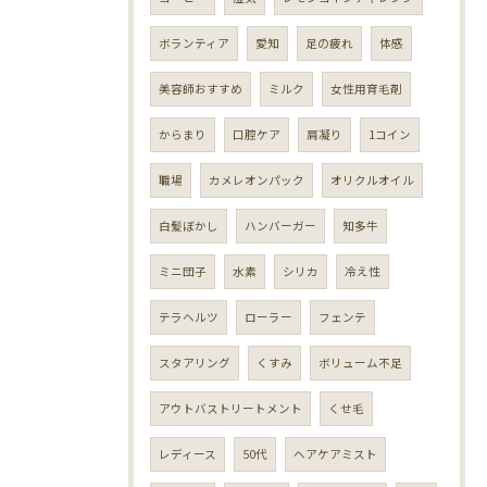
ボランティア
愛知
足の疲れ
体感
美容師おすすめ
ミルク
女性用育毛剤
からまり
口腔ケア
肩凝り
1コイン
職場
カメレオンパック
オリクルオイル
白髪ぼかし
ハンバーガー
知多牛
ミニ団子
水素
シリカ
冷え性
テラヘルツ
ローラー
フェンテ
スタアリング
くすみ
ボリューム不足
アウトバストリートメント
くせ毛
レディース
50代
ヘアケアミスト