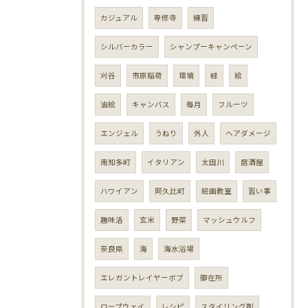
カジュアル
専修寺
練習
シルバーカラー
シャンプーキャンペーン
刈谷
市原稲荷
環境
緑
絵
油絵
キャンバス
毎月
フルーツ
エンジェル
うねり
外人
ヘアダメージ
南知多町
イタリアン
太田川
居酒屋
ハワイアン
阿久比町
絵画教室
習い事
趣味活
玄米
野菜
マッシュウルフ
奈良県
海
海水浴場
エレガントレイヤーボブ
御在所
ロープウェイ
レシピ
スタイリング剤