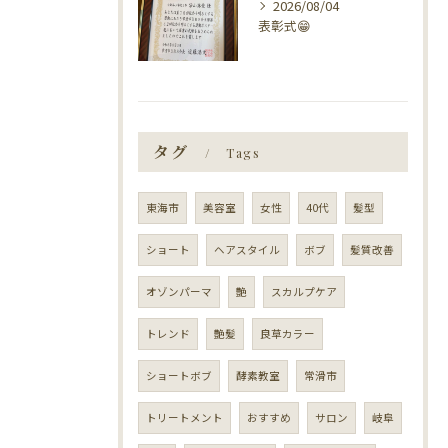
2026/08/04
表彰式😁
タグ
Tags
東海市
美容室
女性
40代
髪型
ショート
ヘアスタイル
ボブ
髪質改善
オゾンパーマ
艶
スカルプケア
トレンド
艶髪
良草カラー
ショートボブ
酵素教室
常滑市
トリートメント
おすすめ
サロン
岐阜