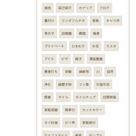
焼肉
自己紹介
カナリア
ブログ
着付け
ワンダフルチタ
家族
キャラ弁
男の子
幼稚園
韓国
風景
プライベート
ひまわり
お花
ラスタ
アイラ
ピザ
親子
澤田農園
蕎麦打ち
体験
岡崎市
川
自然
浄化
歯磨き粉
フッ素
お誕生日
感謝
ネイル
ネイルチップ
日間賀島
家庭菜園
親孝行
カットカラー
タイ料理
ピリ辛
家族旅行
ウルフスタイル
美容
サンプル