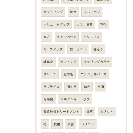
カラーリング
艶々
ウルフボブ
ボリュームアップ
カラー会員
お得
大人
キャンペーン
クリスマス
ルーズアップ
ローライト
善光寺
岐阜県
セントレア
イヤリングカラー
ブリーチ
髪の毛
エンジェルパーマ
サプライズ
誕生日
動き
布団
乾燥機
シルクショートボブ
髪質改善トリートメント
質感
メリット
冬
代謝
読書
ハリコシ