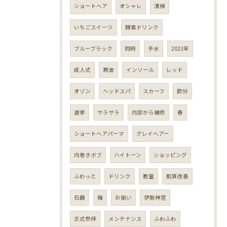
ショートヘア
オシャレ
清掃
いちごスイーツ
酵素ドリンク
ブルーブラック
同時
手水
2023年
成人式
寒波
インソール
レッド
オゾン
ヘッドスパ
スカーフ
節分
選挙
サラサラ
内部から補修
春
ショートヘアパーマ
グレイヘアー
内巻きボブ
ハイトーン
ショッピング
ふわっと
ドリンク
教室
肌質改善
石鹸
梅
お揃い
伊勢神宮
正式参拝
メンテナンス
ふわふわ