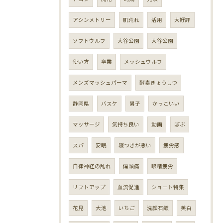
アシンメトリー
肌荒れ
活用
大好評
ソフトウルフ
大谷公園
大谷公園
使い方
卒業
メッシュウルフ
メンズマッシュパーマ
酵素きょうしつ
静岡県
バスケ
男子
かっこいい
マッサージ
気持ち良い
動画
ぼぶ
スパ
安眠
寝つきが悪い
疲労感
自律神経の乱れ
偏頭痛
眼精疲労
リフトアップ
血流促進
ショート特集
花見
大池
いちご
洗顔石鹸
美白