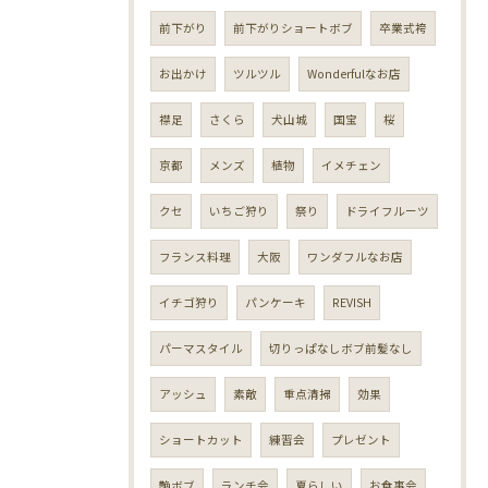
前下がり
前下がりショートボブ
卒業式袴
お出かけ
ツルツル
Wonderfulなお店
襟足
さくら
犬山城
国宝
桜
京都
メンズ
植物
イメチェン
クセ
いちご狩り
祭り
ドライフルーツ
フランス料理
大阪
ワンダフルなお店
イチゴ狩り
パンケーキ
REVISH
パーマスタイル
切りっぱなしボブ前髪なし
アッシュ
素敵
重点清掃
効果
ショートカット
練習会
プレゼント
艶ボブ
ランチ会
夏らしい
お食事会