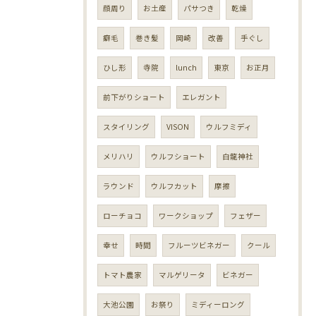
顔周り
お土産
パサつき
乾燥
癖毛
巻き髪
岡崎
改善
手ぐし
ひし形
寺院
lunch
東京
お正月
前下がりショート
エレガント
スタイリング
VISON
ウルフミディ
メリハリ
ウルフショート
白龍神社
ラウンド
ウルフカット
摩擦
ローチョコ
ワークショップ
フェザー
幸せ
時間
フルーツビネガー
クール
トマト農家
マルゲリータ
ビネガー
大池公園
お祭り
ミディーロング