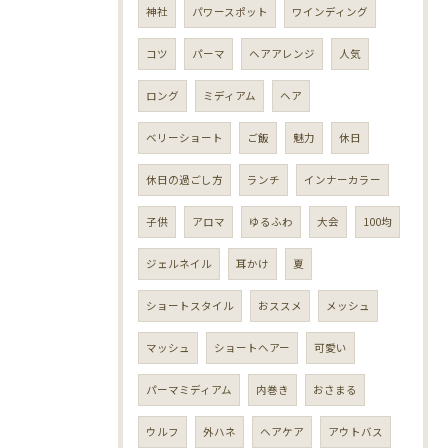
神社
パワースポット
ワインディング
コツ
パーマ
ヘアアレンジ
人気
ロング
ミディアム
ヘア
ベリーショート
ご飯
魅力
休日
休日の過ごし方
ランチ
インナーカラー
子供
アロマ
ゆるふわ
大会
100均
ジェルネイル
耳かけ
夏
ショートスタイル
おススメ
メッシュ
マッシュ
ショートヘアー
可愛い
パーマミディアム
内巻き
おさまる
ウルフ
外ハネ
ヘアケア
アウトバス