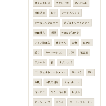
育てる楽しみ
冷やし中華
夏バテ防止
補修効果
お盆
シートえくすて
オーガニックカラー
ダブルトリートメント
熱田神宮
祈願
wonderfulチタ
アミノ酸配合
猫ちゃん
画像
長野県
近く
カーネーション
バラ
花言葉
アルパカ
肌
オゾンスパ
エンジェルトリートメント
ガーベラ
赤い
お肌
お肌の悩み
チョコレート
コンビニ
ミラーロイド
レボル
マッシュボブ
ドライ
ガーリックトースト