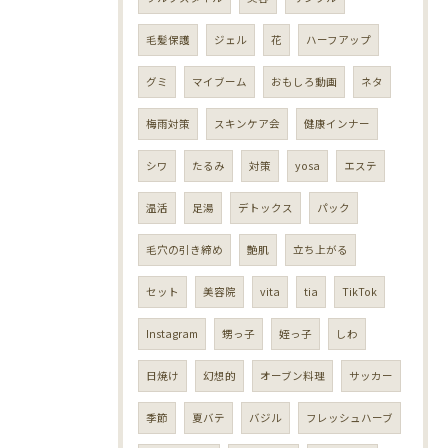
毛髪保護
ジェル
花
ハーフアップ
グミ
マイブーム
おもしろ動画
ネタ
梅雨対策
スキンケア会
健康インナー
シワ
たるみ
対策
yosa
エステ
温活
足湯
デトックス
パック
毛穴の引き締め
艶肌
立ち上がる
セット
美容院
vita
tia
TikTok
Instagram
甥っ子
姪っ子
しわ
日焼け
幻想的
オーブン料理
サッカー
季節
夏バテ
バジル
フレッシュハーブ