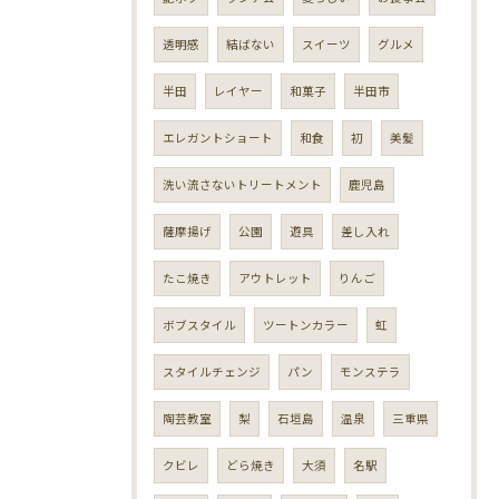
透明感
結ばない
スイーツ
グルメ
半田
レイヤー
和菓子
半田市
エレガントショート
和食
初
美髪
洗い流さないトリートメント
鹿児島
薩摩揚げ
公園
遊具
差し入れ
たこ焼き
アウトレット
りんご
ボブスタイル
ツートンカラー
虹
スタイルチェンジ
パン
モンステラ
陶芸教室
梨
石垣島
温泉
三重県
クビレ
どら焼き
大須
名駅