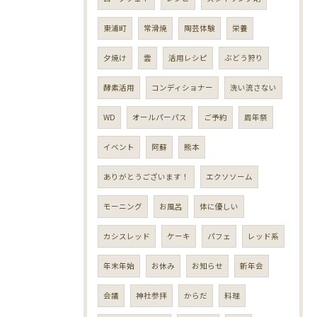
東浦町
常滑焼
陶芸体験
栄養
夕焼け
雲
活用レシピ
ぶどう狩り
酵素活用
コンディショナー
洗い流さない
WD
オールパーパス
ご予約
周年祭
イベント
阿蘇
熊本
ありがとうございます！
エクソソーム
モーニング
お風呂
体に優しい
カシスレッド
ケーキ
パフェ
レッド系
年末年始
お休み
お知らせ
新年会
会議
神社参拝
からだ
料理