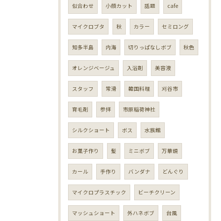
似合わせ
小顔カット
話題
cafe
マイクロブタ
秋
カラー
セミロング
知多半島
内海
切りっぱなしボブ
秋色
オレンジベージュ
入浴剤
美容液
スタッフ
常滑
韓国料理
刈谷市
育毛剤
参拝
市原稲荷神社
シルクショート
ボス
水族館
お菓子作り
髪
ミニボブ
万華鏡
カール
手作り
バンダナ
どんぐり
マイクロプラスチック
ビーチクリーン
マッシュショート
外ハネボブ
台風