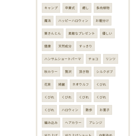
キャンプ
卒業式
癒し
多肉植物
魔法
ハッピーハロウィン
お裾分け
栗きんとん
素敵なプレゼント
優しい
健康
天然成分
すっきり
ハンサムショートパーマ
チョコ
リンツ
秋カラー
贅沢
頂き物
シルクボブ
花束
綺麗
ネオウルフ
くびれ
くびれ
くびれ
くびれ
くびれ
くびれ
ハロウィン
散歩
お菓子
編み込み
ヘアカラー
アレンジ
刈り上げ
刈り上げショート
白髪染め