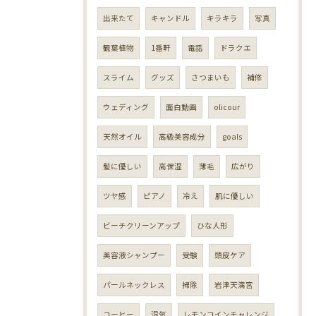
出来たて
キャンドル
キラキラ
写真
観葉植物
1番軒
電話
ドラクエ
スライム
グッズ
さつまいも
補修
ウェディング
面白動画
olicour
天然オイル
高級美容成分
goals
髪に優しい
高保湿
薄毛
広がり
ツヤ感
ピアノ
冷え
肌に優しい
ビーチクリーンアップ
ひな人形
美容液シャンプー
受験
頭皮ケア
パールネックレス
掃除
岩津天満宮
コーヒー
湿気
レモンコインチャレンジ