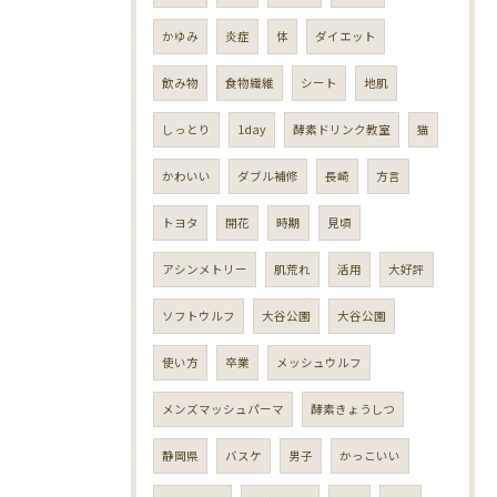
かゆみ
炎症
体
ダイエット
飲み物
食物繊維
シート
地肌
しっとり
1day
酵素ドリンク教室
猫
かわいい
ダブル補修
長崎
方言
トヨタ
開花
時期
見頃
アシンメトリー
肌荒れ
活用
大好評
ソフトウルフ
大谷公園
大谷公園
使い方
卒業
メッシュウルフ
メンズマッシュパーマ
酵素きょうしつ
静岡県
バスケ
男子
かっこいい