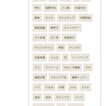
浄化
歯磨き粉
フッ素
お誕生日
感謝
ネイル
ネイルチップ
日間賀島
家庭菜園
親孝行
カットカラー
タイ料理
ピリ辛
家族旅行
ウルフスタイル
美容
サンプル
毛髪保護
ジェル
花
ハーフアップ
グミ
マイブーム
おもしろ動画
ネタ
梅雨対策
スキンケア会
健康インナー
シワ
たるみ
対策
yosa
エステ
温活
足湯
デトックス
パック