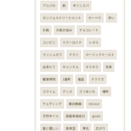
アルパカ
肌
オゾンスパ
エンジェルトリートメント
ガーベラ
赤い
お肌
お肌の悩み
チョコレート
コンビニ
ミラーロイド
レボル
マッシュボブ
ドライ
ガーリックトースト
出来たて
キャンドル
キラキラ
写真
観葉植物
1番軒
電話
ドラクエ
スライム
グッズ
さつまいも
補修
ウェディング
面白動画
olicour
天然オイル
高級美容成分
goals
髪に優しい
高保湿
薄毛
広がり