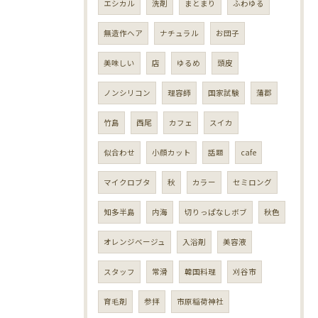
エシカル
洗剤
まとまり
ふわゆる
無造作ヘア
ナチュラル
お団子
美味しい
店
ゆるめ
頭皮
ノンシリコン
理容師
国家試験
蒲郡
竹島
西尾
カフェ
スイカ
似合わせ
小顔カット
話題
cafe
マイクロブタ
秋
カラー
セミロング
知多半島
内海
切りっぱなしボブ
秋色
オレンジベージュ
入浴剤
美容液
スタッフ
常滑
韓国料理
刈谷市
育毛剤
参拝
市原稲荷神社