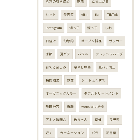
毛穴の引き締め
艶肌
立ち上がる
セット
美容院
vita
tia
TikTok
Instagram
甥っ子
姪っ子
しわ
日焼け
幻想的
オーブン料理
サッカー
季節
夏バテ
バジル
フレッシュハーブ
育てる楽しみ
冷やし中華
夏バテ防止
補修効果
お盆
シートえくすて
オーガニックカラー
ダブルトリートメント
熱田神宮
祈願
wonderfulチタ
アミノ酸配合
猫ちゃん
画像
長野県
近く
カーネーション
バラ
花言葉