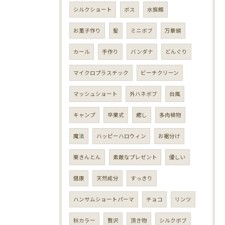
シルクショート
ボス
水族館
お菓子作り
髪
ミニボブ
万華鏡
カール
手作り
バンダナ
どんぐり
マイクロプラスチック
ビーチクリーン
マッシュショート
外ハネボブ
台風
キャンプ
卒業式
癒し
多肉植物
魔法
ハッピーハロウィン
お裾分け
栗きんとん
素敵なプレゼント
優しい
健康
天然成分
すっきり
ハンサムショートパーマ
チョコ
リンツ
秋カラー
贅沢
頂き物
シルクボブ