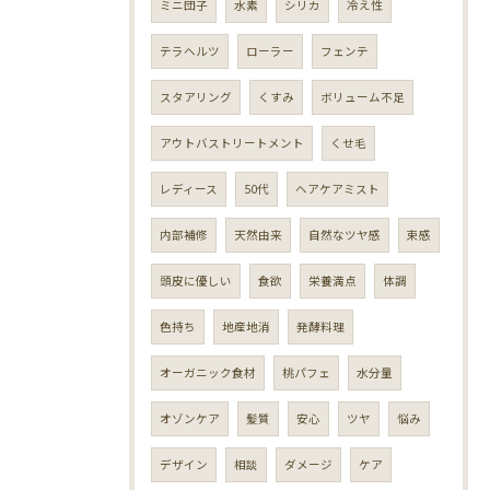
ミニ団子
水素
シリカ
冷え性
テラヘルツ
ローラー
フェンテ
スタアリング
くすみ
ボリューム不足
アウトバストリートメント
くせ毛
レディース
50代
ヘアケアミスト
内部補修
天然由来
自然なツヤ感
束感
頭皮に優しい
食欲
栄養満点
体調
色持ち
地産地消
発酵料理
オーガニック食材
桃パフェ
水分量
オゾンケア
髪質
安心
ツヤ
悩み
デザイン
相談
ダメージ
ケア