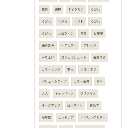
花束
綺麗
ネオウルフ
くびれ
くびれ
くびれ
くびれ
くびれ
くびれ
ハロウィン
散歩
お菓子
編み込み
ヘアカラー
アレンジ
刈り上げ
刈り上げショート
白髪染め
カラーリング
艶々
ウルフボブ
ボリュームアップ
カラー会員
お得
大人
キャンペーン
クリスマス
ルーズアップ
ローライト
善光寺
岐阜県
セントレア
イヤリングカラー