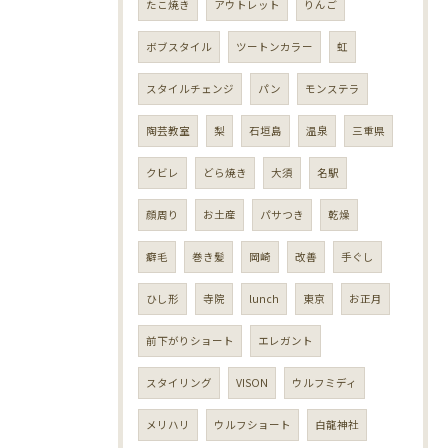
たこ焼き
アウトレット
りんご
ボブスタイル
ツートンカラー
虹
スタイルチェンジ
パン
モンステラ
陶芸教室
梨
石垣島
温泉
三重県
クビレ
どら焼き
大須
名駅
顔周り
お土産
パサつき
乾燥
癖毛
巻き髪
岡崎
改善
手ぐし
ひし形
寺院
lunch
東京
お正月
前下がりショート
エレガント
スタイリング
VISON
ウルフミディ
メリハリ
ウルフショート
白龍神社