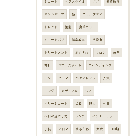
ショート
ヘアスタイル
ボブ
髪質改善
オゾンパーマ
艶
スカルプケア
トレンド
艶髪
良草カラー
ショートボブ
酵素教室
常滑市
トリートメント
おすすめ
サロン
岐阜
神社
パワースポット
ワインディング
コツ
パーマ
ヘアアレンジ
人気
ロング
ミディアム
ヘア
ベリーショート
ご飯
魅力
休日
休日の過ごし方
ランチ
インナーカラー
子供
アロマ
ゆるふわ
大会
100均