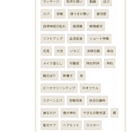
マッサージ
気持ち良い
動画
ぼぶ
スパ
安眠
寝つきが悪い
疲労感
自律神経の乱れ
偏頭痛
眼精疲労
リフトアップ
血流促進
ショート特集
花見
大池
いちご
洗顔石鹸
美白
メイク落とし
可睡斎
特別参拝
予約
鯉のぼり
新舞子
魚
ビーチクリーンナップ
ネオフウル
ラグーンスパ
安眠効果
休日の趣味
被るだけ
椿大神社
やきもの散歩道
朝
髪のケア
ヘアセット
ラスター