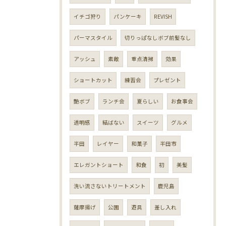
イチゴ狩り
パンケーキ
REVISH
パーマスタイル
切りっぱなしボブ前髪なし
アッシュ
素敵
重点清掃
効果
ショートカット
練習会
プレゼント
艶ボブ
ランチ会
夏らしい
お食事会
透明感
結ばない
スイーツ
グルメ
半田
レイヤー
和菓子
半田市
エレガントショート
和食
初
美髪
洗い流さないトリートメント
鹿児島
薩摩揚げ
公園
遊具
差し入れ