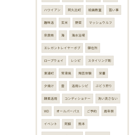
ハワイアン
阿久比町
絵画教室
習い事
趣味活
玄米
野菜
マッシュウルフ
奈良県
海
海水浴場
エレガントレイヤーボブ
御在所
ロープウェイ
レシピ
スタイリング剤
東浦町
常滑焼
陶芸体験
栄養
夕焼け
雲
活用レシピ
ぶどう狩り
酵素活用
コンディショナー
洗い流さない
WD
オールパーパス
ご予約
周年祭
イベント
阿蘇
熊本