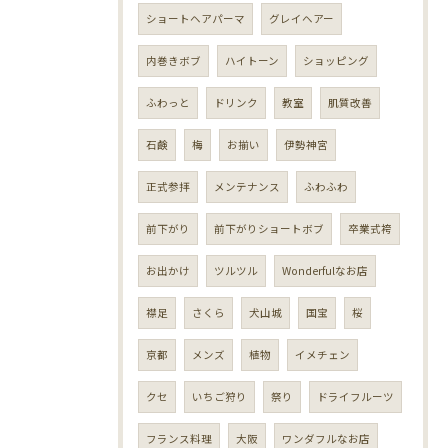
ショートヘアパーマ
グレイヘアー
内巻きボブ
ハイトーン
ショッピング
ふわっと
ドリンク
教室
肌質改善
石鹸
梅
お揃い
伊勢神宮
正式参拝
メンテナンス
ふわふわ
前下がり
前下がりショートボブ
卒業式袴
お出かけ
ツルツル
Wonderfulなお店
襟足
さくら
犬山城
国宝
桜
京都
メンズ
植物
イメチェン
クセ
いちご狩り
祭り
ドライフルーツ
フランス料理
大阪
ワンダフルなお店