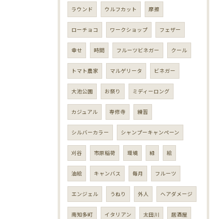
ラウンド
ウルフカット
摩擦
ローチョコ
ワークショップ
フェザー
幸せ
時間
フルーツビネガー
クール
トマト農家
マルゲリータ
ビネガー
大池公園
お祭り
ミディーロング
カジュアル
専修寺
練習
シルバーカラー
シャンプーキャンペーン
刈谷
市原稲荷
環境
緑
絵
油絵
キャンバス
毎月
フルーツ
エンジェル
うねり
外人
ヘアダメージ
南知多町
イタリアン
太田川
居酒屋