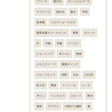
ブリーチ
髪の毛
エンジェルパーマ
サプライズ
誕生日
動き
布団
乾燥機
シルクショートボブ
髪質改善トリートメント
質感
メリット
冬
代謝
読書
ハリコシ
ショートヘア
オシャレ
清掃
いちごスイーツ
酵素ドリンク
ブルーブラック
同時
手水
2023年
成人式
寒波
インソール
レッド
オゾン
ヘッドスパ
スカーフ
節分
選挙
サラサラ
内部から補修
春