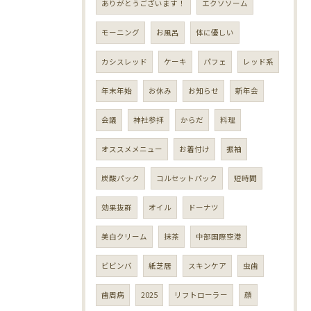
ありがとうございます！
エクソソーム
モーニング
お風呂
体に優しい
カシスレッド
ケーキ
パフェ
レッド系
年末年始
お休み
お知らせ
新年会
会議
神社参拝
からだ
料理
オススメメニュー
お着付け
振袖
炭酸パック
コルセットパック
短時間
効果抜群
オイル
ドーナツ
美白クリーム
抹茶
中部国際空港
ビビンバ
紙芝居
スキンケア
虫歯
歯周病
2025
リフトローラー
顔