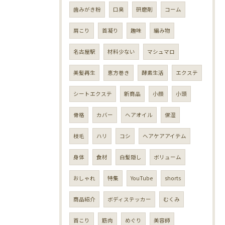
歯みがき粉
口臭
研磨剤
コーム
肩こり
首凝り
趣味
編み物
名古屋駅
材料少ない
マシュマロ
美髪再生
恵方巻き
酵素生活
エクステ
シートエクステ
新商品
小顔
小頭
骨格
カバー
ヘアオイル
保湿
枝毛
ハリ
コシ
ヘアケアアイテム
身体
食材
白髪隠し
ボリューム
おしゃれ
特集
YouTube
shorts
商品紹介
ボディステッカー
むくみ
首こり
筋肉
めぐり
美容師