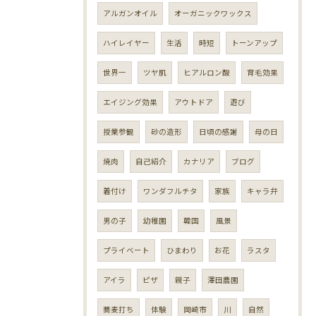
アルガンオイル
オーガニックワックス
ハイレイヤー
生活
時短
トーンアップ
世界一
ツヤ肌
ヒアルロン酸
育毛効果
エイジング効果
アウトドア
遊び
授業参観
砂の造形
日頃の感謝
母の日
焼肉
自己紹介
カナリア
ブログ
着付け
ワンダフルチタ
家族
キャラ弁
男の子
幼稚園
韓国
風景
プライベート
ひまわり
お花
ラスタ
アイラ
ピザ
親子
澤田農園
蕎麦打ち
体験
岡崎市
川
自然