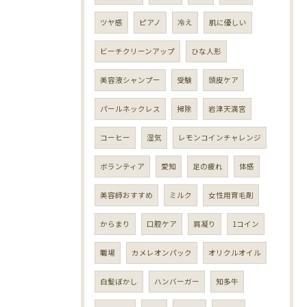
ツヤ感
ピアノ
冷え
肌に優しい
ビーチクリーンアップ
ひな人形
美容液シャンプー
受験
頭皮ケア
パールネックレス
掃除
岩津天満宮
コーヒー
湿気
レモンコインチャレンジ
ボランティア
愛知
足の疲れ
体感
美容師おすすめ
ミルク
女性用育毛剤
からまり
口腔ケア
肩凝り
1コイン
職場
カメレオンパック
オリクルオイル
白髪ぼかし
ハンバーガー
知多牛