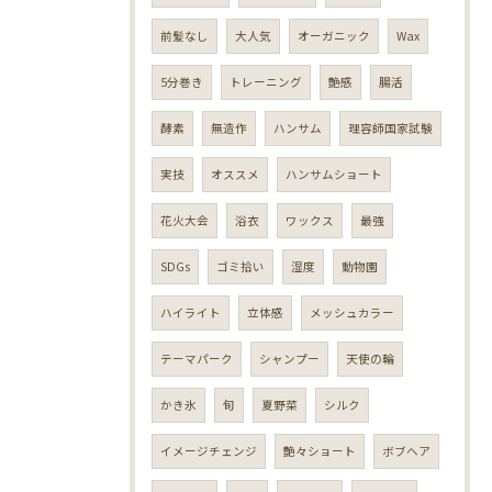
前髪なし
大人気
オーガニック
Wax
5分巻き
トレーニング
艶感
腸活
酵素
無造作
ハンサム
理容師国家試験
実技
オススメ
ハンサムショート
花火大会
浴衣
ワックス
最強
SDGs
ゴミ拾い
湿度
動物園
ハイライト
立体感
メッシュカラー
テーマパーク
シャンプー
天使の輪
かき氷
旬
夏野菜
シルク
イメージチェンジ
艶々ショート
ボブヘア