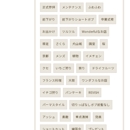
正式参拝
メンテナンス
ふわふわ
前下がり
前下がりショートボブ
卒業式袴
お出かけ
ツルツル
Wonderfulなお店
襟足
さくら
犬山城
国宝
桜
京都
メンズ
植物
イメチェン
クセ
いちご狩り
祭り
ドライフルーツ
フランス料理
大阪
ワンダフルなお店
イチゴ狩り
パンケーキ
REVISH
パーマスタイル
切りっぱなしボブ前髪なし
アッシュ
素敵
重点清掃
効果
ショートカット
練習会
プレゼント