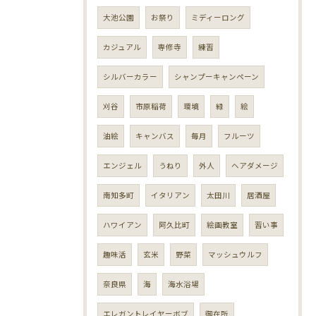
大池公園
お祭り
ミディーロング
カジュアル
専修寺
練習
シルバーカラー
シャンプーキャンペーン
刈谷
市原稲荷
環境
緑
絵
油絵
キャンバス
毎月
フルーツ
エンジェル
うねり
外人
ヘアダメージ
南知多町
イタリアン
太田川
居酒屋
ハワイアン
阿久比町
絵画教室
習い事
趣味活
玄米
野菜
マッシュウルフ
奈良県
海
海水浴場
エレガントレイヤーボブ
御在所