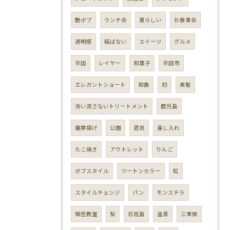
艶ボブ
ランチ会
夏らしい
お食事会
透明感
結ばない
スイーツ
グルメ
半田
レイヤー
和菓子
半田市
エレガントショート
和食
初
美髪
洗い流さないトリートメント
鹿児島
薩摩揚げ
公園
遊具
差し入れ
たこ焼き
アウトレット
りんご
ボブスタイル
ツートンカラー
虹
スタイルチェンジ
パン
モンステラ
陶芸教室
梨
石垣島
温泉
三重県