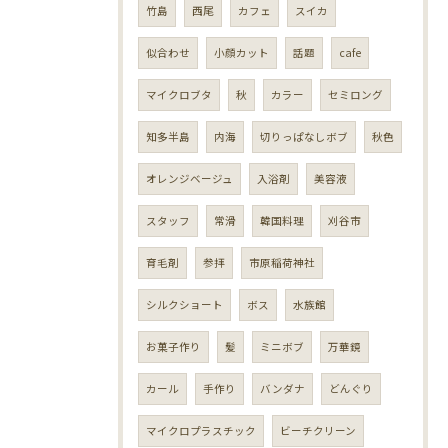
竹島
西尾
カフェ
スイカ
似合わせ
小顔カット
話題
cafe
マイクロブタ
秋
カラー
セミロング
知多半島
内海
切りっぱなしボブ
秋色
オレンジベージュ
入浴剤
美容液
スタッフ
常滑
韓国料理
刈谷市
育毛剤
参拝
市原稲荷神社
シルクショート
ボス
水族館
お菓子作り
髪
ミニボブ
万華鏡
カール
手作り
バンダナ
どんぐり
マイクロプラスチック
ビーチクリーン