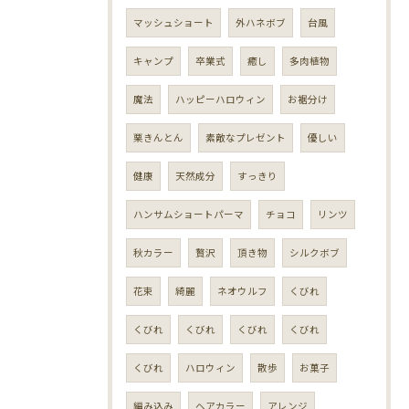
マッシュショート
外ハネボブ
台風
キャンプ
卒業式
癒し
多肉植物
魔法
ハッピーハロウィン
お裾分け
栗きんとん
素敵なプレゼント
優しい
健康
天然成分
すっきり
ハンサムショートパーマ
チョコ
リンツ
秋カラー
贅沢
頂き物
シルクボブ
花束
綺麗
ネオウルフ
くびれ
くびれ
くびれ
くびれ
くびれ
くびれ
ハロウィン
散歩
お菓子
編み込み
ヘアカラー
アレンジ