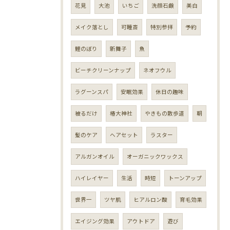
花見
大池
いちご
洗顔石鹸
美白
メイク落とし
可睡斎
特別参拝
予約
鯉のぼり
新舞子
魚
ビーチクリーンナップ
ネオフウル
ラグーンスパ
安眠効果
休日の趣味
被るだけ
椿大神社
やきもの散歩道
朝
髪のケア
ヘアセット
ラスター
アルガンオイル
オーガニックワックス
ハイレイヤー
生活
時短
トーンアップ
世界一
ツヤ肌
ヒアルロン酸
育毛効果
エイジング効果
アウトドア
遊び