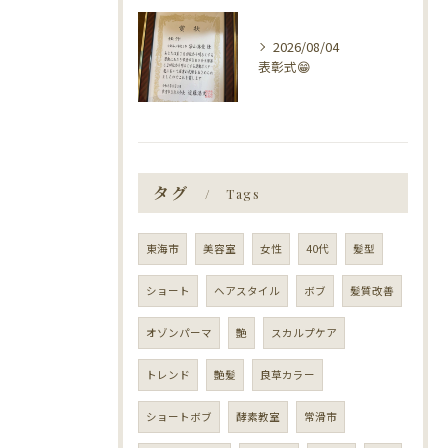
2026/08/04
表彰式😁
タグ
Tags
東海市
美容室
女性
40代
髪型
ショート
ヘアスタイル
ボブ
髪質改善
オゾンパーマ
艶
スカルプケア
トレンド
艶髪
良草カラー
ショートボブ
酵素教室
常滑市