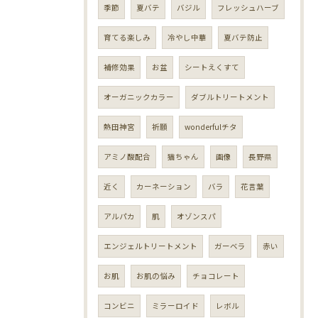
季節
夏バテ
バジル
フレッシュハーブ
育てる楽しみ
冷やし中華
夏バテ防止
補修効果
お盆
シートえくすて
オーガニックカラー
ダブルトリートメント
熱田神宮
祈願
wonderfulチタ
アミノ酸配合
猫ちゃん
画像
長野県
近く
カーネーション
バラ
花言葉
アルパカ
肌
オゾンスパ
エンジェルトリートメント
ガーベラ
赤い
お肌
お肌の悩み
チョコレート
コンビニ
ミラーロイド
レボル