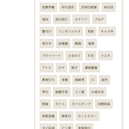
授業参観
砂の造形
日頃の感謝
母の日
焼肉
自己紹介
カナリア
ブログ
着付け
ワンダフルチタ
家族
キャラ弁
男の子
幼稚園
韓国
風景
プライベート
ひまわり
お花
ラスタ
アイラ
ピザ
親子
澤田農園
蕎麦打ち
体験
岡崎市
川
自然
浄化
歯磨き粉
フッ素
お誕生日
感謝
ネイル
ネイルチップ
日間賀島
家庭菜園
親孝行
カットカラー
タイ料理
ピリ辛
家族旅行