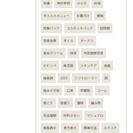
会議
神社参拝
からだ
料理
オススメメニュー
お着付け
振袖
炭酸パック
コルセットパック
短時間
効果抜群
オイル
ドーナツ
美白クリーム
抹茶
中部国際空港
ビビンバ
紙芝居
スキンケア
虫歯
歯周病
2025
リフトローラー
顔
歯みがき粉
口臭
研磨剤
コーム
肩こり
首凝り
趣味
編み物
名古屋駅
材料少ない
マシュマロ
美髪再生
恵方巻き
酵素生活
エクステ