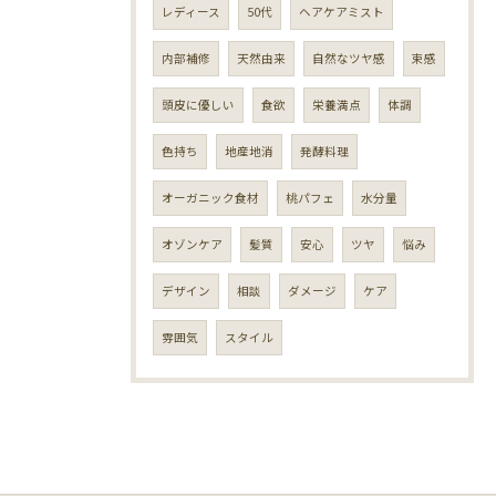
レディース
50代
ヘアケアミスト
内部補修
天然由来
自然なツヤ感
束感
頭皮に優しい
食欲
栄養満点
体調
色持ち
地産地消
発酵料理
オーガニック食材
桃パフェ
水分量
オゾンケア
髪質
安心
ツヤ
悩み
デザイン
相談
ダメージ
ケア
雰囲気
スタイル