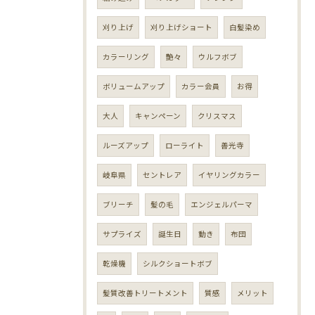
刈り上げ
刈り上げショート
白髪染め
カラーリング
艶々
ウルフボブ
ボリュームアップ
カラー会員
お得
大人
キャンペーン
クリスマス
ルーズアップ
ローライト
善光寺
岐阜県
セントレア
イヤリングカラー
ブリーチ
髪の毛
エンジェルパーマ
サプライズ
誕生日
動き
布団
乾燥機
シルクショートボブ
髪質改善トリートメント
質感
メリット