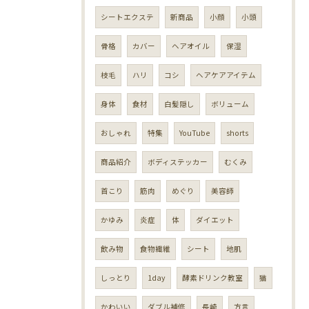
シートエクステ
新商品
小顔
小頭
骨格
カバー
ヘアオイル
保湿
枝毛
ハリ
コシ
ヘアケアアイテム
身体
食材
白髪隠し
ボリューム
おしゃれ
特集
YouTube
shorts
商品紹介
ボディステッカー
むくみ
首こり
筋肉
めぐり
美容師
かゆみ
炎症
体
ダイエット
飲み物
食物繊維
シート
地肌
しっとり
1day
酵素ドリンク教室
猫
かわいい
ダブル補修
長崎
方言