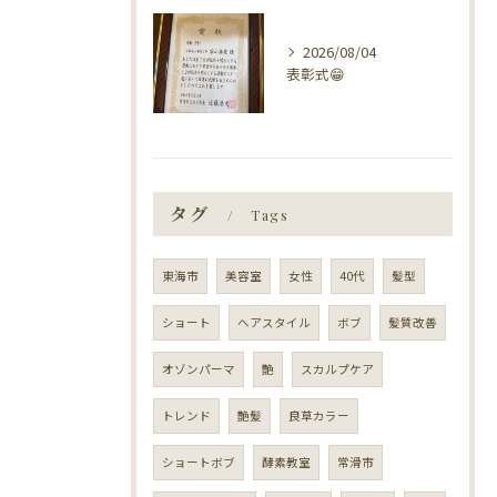
2026/08/04
表彰式😁
タグ
Tags
東海市
美容室
女性
40代
髪型
ショート
ヘアスタイル
ボブ
髪質改善
オゾンパーマ
艶
スカルプケア
トレンド
艶髪
良草カラー
ショートボブ
酵素教室
常滑市