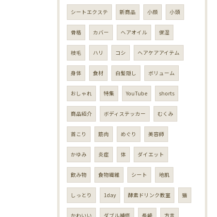
シートエクステ
新商品
小顔
小頭
骨格
カバー
ヘアオイル
保湿
枝毛
ハリ
コシ
ヘアケアアイテム
身体
食材
白髪隠し
ボリューム
おしゃれ
特集
YouTube
shorts
商品紹介
ボディステッカー
むくみ
首こり
筋肉
めぐり
美容師
かゆみ
炎症
体
ダイエット
飲み物
食物繊維
シート
地肌
しっとり
1day
酵素ドリンク教室
猫
かわいい
ダブル補修
長崎
方言