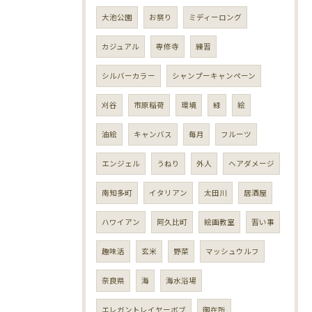
大池公園
お祭り
ミディーロング
カジュアル
専修寺
練習
シルバーカラー
シャンプーキャンペーン
刈谷
市原稲荷
環境
緑
絵
油絵
キャンバス
毎月
フルーツ
エンジェル
うねり
外人
ヘアダメージ
南知多町
イタリアン
太田川
居酒屋
ハワイアン
阿久比町
絵画教室
習い事
趣味活
玄米
野菜
マッシュウルフ
奈良県
海
海水浴場
エレガントレイヤーボブ
御在所