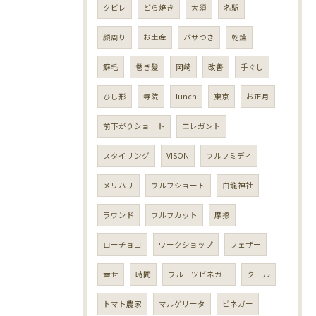
クビレ
どら焼き
大須
名駅
顔周り
お土産
パサつき
乾燥
癖毛
巻き髪
岡崎
改善
手ぐし
ひし形
寺院
lunch
東京
お正月
前下がりショート
エレガント
スタイリング
VISON
ウルフミディ
メリハリ
ウルフショート
白龍神社
ラウンド
ウルフカット
摩擦
ローチョコ
ワークショップ
フェザー
幸せ
時間
フルーツビネガー
クール
トマト農家
マルゲリータ
ビネガー