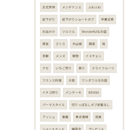
正式参拝
メンテナンス
ふわふわ
前下がり
前下がりショートボブ
卒業式袴
お出かけ
ツルツル
Wonderfulなお店
襟足
さくら
犬山城
国宝
桜
京都
メンズ
植物
イメチェン
クセ
いちご狩り
祭り
ドライフルーツ
フランス料理
大阪
ワンダフルなお店
イチゴ狩り
パンケーキ
REVISH
パーマスタイル
切りっぱなしボブ前髪なし
アッシュ
素敵
重点清掃
効果
ショートカット
練習会
プレゼント