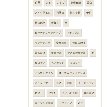
花見
大池
いちご
洗顔石鹸
美白
メイク落とし
可睡斎
特別参拝
予約
鯉のぼり
新舞子
魚
ビーチクリーンナップ
ネオフウル
ラグーンスパ
安眠効果
休日の趣味
被るだけ
椿大神社
やきもの散歩道
朝
髪のケア
ヘアセット
ラスター
アルガンオイル
オーガニックワックス
ハイレイヤー
生活
時短
トーンアップ
世界一
ツヤ肌
ヒアルロン酸
育毛効果
エイジング効果
アウトドア
遊び