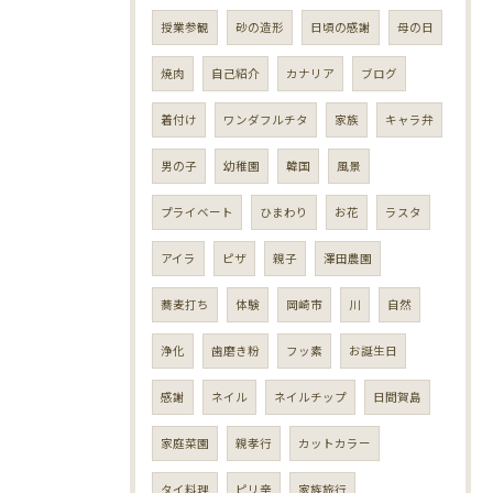
授業参観
砂の造形
日頃の感謝
母の日
焼肉
自己紹介
カナリア
ブログ
着付け
ワンダフルチタ
家族
キャラ弁
男の子
幼稚園
韓国
風景
プライベート
ひまわり
お花
ラスタ
アイラ
ピザ
親子
澤田農園
蕎麦打ち
体験
岡崎市
川
自然
浄化
歯磨き粉
フッ素
お誕生日
感謝
ネイル
ネイルチップ
日間賀島
家庭菜園
親孝行
カットカラー
タイ料理
ピリ辛
家族旅行