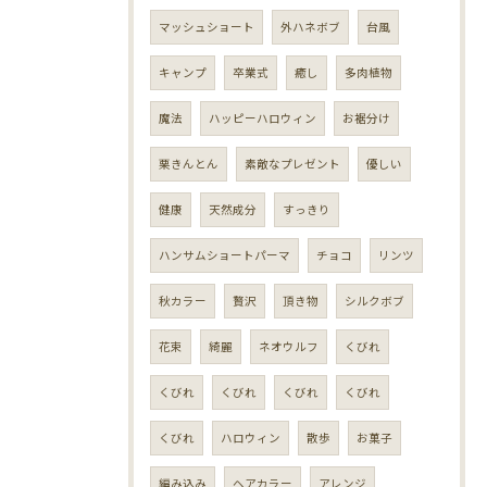
マッシュショート
外ハネボブ
台風
キャンプ
卒業式
癒し
多肉植物
魔法
ハッピーハロウィン
お裾分け
栗きんとん
素敵なプレゼント
優しい
健康
天然成分
すっきり
ハンサムショートパーマ
チョコ
リンツ
秋カラー
贅沢
頂き物
シルクボブ
花束
綺麗
ネオウルフ
くびれ
くびれ
くびれ
くびれ
くびれ
くびれ
ハロウィン
散歩
お菓子
編み込み
ヘアカラー
アレンジ