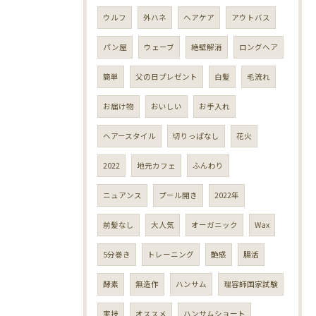
ウルフ
外ハネ
ヘアケア
アウトバス
パン屋
ウェーブ
絶壁解消
ロングヘア
簡単
父の日プレゼント
白髪
毛流れ
お届け物
おいしい
お手入れ
ヘアースタイル
切りっぱなし
花火
2022
地元カフェ
ふんわり
ニュアンス
プール開き
2022年
前髪なし
大人気
オーガニック
Wax
5分巻き
トレーニング
艶感
腸活
酵素
無造作
ハンサム
理容師国家試験
実技
オススメ
ハンサムショート