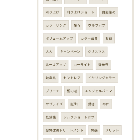
刈り上げ
刈り上げショート
白髪染め
カラーリング
艶々
ウルフボブ
ボリュームアップ
カラー会員
お得
大人
キャンペーン
クリスマス
ルーズアップ
ローライト
善光寺
岐阜県
セントレア
イヤリングカラー
ブリーチ
髪の毛
エンジェルパーマ
サプライズ
誕生日
動き
布団
乾燥機
シルクショートボブ
髪質改善トリートメント
質感
メリット