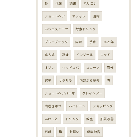
冬
代謝
読書
ハリコシ
ショートヘア
オシャレ
清掃
いちごスイーツ
酵素ドリンク
ブルーブラック
同時
手水
2023年
成人式
寒波
インソール
レッド
オゾン
ヘッドスパ
スカーフ
節分
選挙
サラサラ
内部から補修
春
ショートヘアパーマ
グレイヘアー
内巻きボブ
ハイトーン
ショッピング
ふわっと
ドリンク
教室
肌質改善
石鹸
梅
お揃い
伊勢神宮