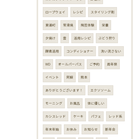
ロープウェイ
レシピ
スタイリング剤
東浦町
常滑焼
陶芸体験
栄養
夕焼け
雲
活用レシピ
ぶどう狩り
酵素活用
コンディショナー
洗い流さない
WD
オールパーパス
ご予約
周年祭
イベント
阿蘇
熊本
ありがとうございます！
エクソソーム
モーニング
お風呂
体に優しい
カシスレッド
ケーキ
パフェ
レッド系
年末年始
お休み
お知らせ
新年会