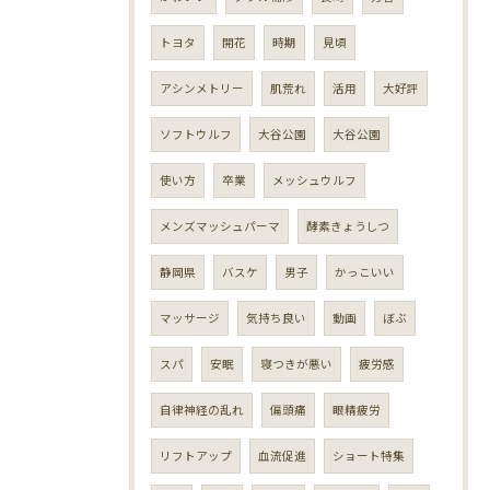
トヨタ
開花
時期
見頃
アシンメトリー
肌荒れ
活用
大好評
ソフトウルフ
大谷公園
大谷公園
使い方
卒業
メッシュウルフ
メンズマッシュパーマ
酵素きょうしつ
静岡県
バスケ
男子
かっこいい
マッサージ
気持ち良い
動画
ぼぶ
スパ
安眠
寝つきが悪い
疲労感
自律神経の乱れ
偏頭痛
眼精疲労
リフトアップ
血流促進
ショート特集