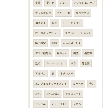
季節
夏バテ
バジル
フレッシュハーブ
育てる楽しみ
冷やし中華
夏バテ防止
補修効果
お盆
シートえくすて
オーガニックカラー
ダブルトリートメント
熱田神宮
祈願
wonderfulチタ
アミノ酸配合
猫ちゃん
画像
長野県
近く
カーネーション
バラ
花言葉
アルパカ
肌
オゾンスパ
エンジェルトリートメント
ガーベラ
赤い
お肌
お肌の悩み
チョコレート
コンビニ
ミラーロイド
レボル