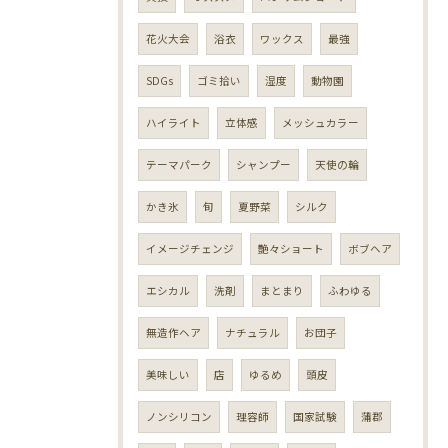
花火大会
浴衣
ワックス
最強
SDGs
ゴミ拾い
湿度
動物園
ハイライト
立体感
メッシュカラー
テーマパーク
シャンプー
天使の輪
かき氷
旬
夏野菜
シルク
イメージチェンジ
艶々ショート
ボブヘア
エシカル
洗剤
まとまり
ふわゆる
無造作ヘア
ナチュラル
お団子
美味しい
店
ゆるめ
頭皮
ノンシリコン
理容師
国家試験
蒲郡