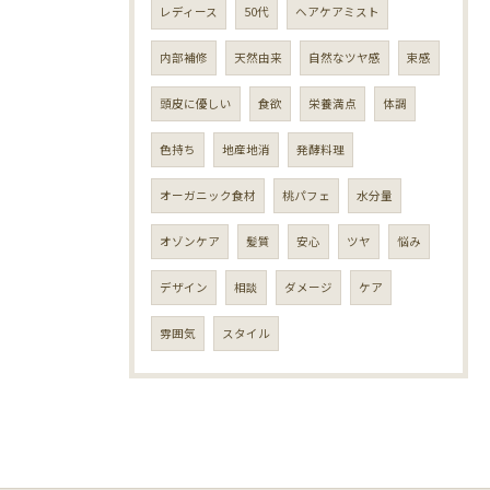
レディース
50代
ヘアケアミスト
内部補修
天然由来
自然なツヤ感
束感
頭皮に優しい
食欲
栄養満点
体調
色持ち
地産地消
発酵料理
オーガニック食材
桃パフェ
水分量
オゾンケア
髪質
安心
ツヤ
悩み
デザイン
相談
ダメージ
ケア
雰囲気
スタイル