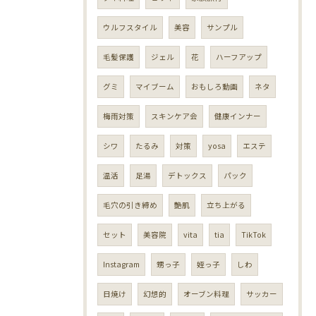
ウルフスタイル
美容
サンプル
毛髪保護
ジェル
花
ハーフアップ
グミ
マイブーム
おもしろ動画
ネタ
梅雨対策
スキンケア会
健康インナー
シワ
たるみ
対策
yosa
エステ
温活
足湯
デトックス
パック
毛穴の引き締め
艶肌
立ち上がる
セット
美容院
vita
tia
TikTok
Instagram
甥っ子
姪っ子
しわ
日焼け
幻想的
オーブン料理
サッカー