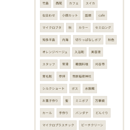
竹島
西尾
カフェ
スイカ
似合わせ
小顔カット
話題
cafe
マイクロブタ
秋
カラー
セミロング
知多半島
内海
切りっぱなしボブ
秋色
オレンジベージュ
入浴剤
美容液
スタッフ
常滑
韓国料理
刈谷市
育毛剤
参拝
市原稲荷神社
シルクショート
ボス
水族館
お菓子作り
髪
ミニボブ
万華鏡
カール
手作り
バンダナ
どんぐり
マイクロプラスチック
ビーチクリーン