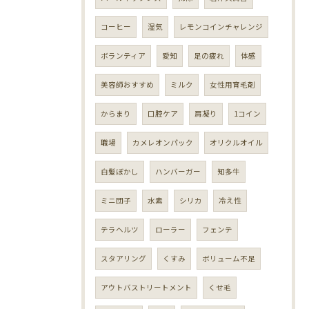
コーヒー
湿気
レモンコインチャレンジ
ボランティア
愛知
足の疲れ
体感
美容師おすすめ
ミルク
女性用育毛剤
からまり
口腔ケア
肩凝り
1コイン
職場
カメレオンパック
オリクルオイル
白髪ぼかし
ハンバーガー
知多牛
ミニ団子
水素
シリカ
冷え性
テラヘルツ
ローラー
フェンテ
スタアリング
くすみ
ボリューム不足
アウトバストリートメント
くせ毛