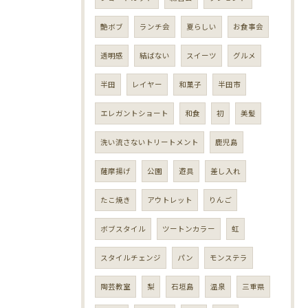
艶ボブ
ランチ会
夏らしい
お食事会
透明感
結ばない
スイーツ
グルメ
半田
レイヤー
和菓子
半田市
エレガントショート
和食
初
美髪
洗い流さないトリートメント
鹿児島
薩摩揚げ
公園
遊具
差し入れ
たこ焼き
アウトレット
りんご
ボブスタイル
ツートンカラー
虹
スタイルチェンジ
パン
モンステラ
陶芸教室
梨
石垣島
温泉
三重県