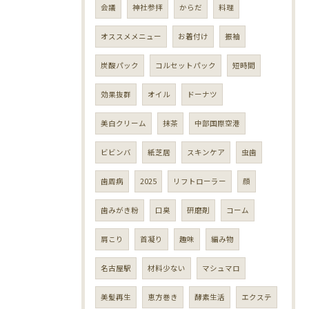
会議
神社参拝
からだ
料理
オススメメニュー
お着付け
振袖
炭酸パック
コルセットパック
短時間
効果抜群
オイル
ドーナツ
美白クリーム
抹茶
中部国際空港
ビビンバ
紙芝居
スキンケア
虫歯
歯周病
2025
リフトローラー
顔
歯みがき粉
口臭
研磨剤
コーム
肩こり
首凝り
趣味
編み物
名古屋駅
材料少ない
マシュマロ
美髪再生
恵方巻き
酵素生活
エクステ