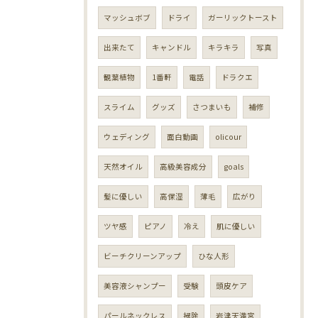
マッシュボブ
ドライ
ガーリックトースト
出来たて
キャンドル
キラキラ
写真
観葉植物
1番軒
電話
ドラクエ
スライム
グッズ
さつまいも
補修
ウェディング
面白動画
olicour
天然オイル
高級美容成分
goals
髪に優しい
高保湿
薄毛
広がり
ツヤ感
ピアノ
冷え
肌に優しい
ビーチクリーンアップ
ひな人形
美容液シャンプー
受験
頭皮ケア
パールネックレス
掃除
岩津天満宮