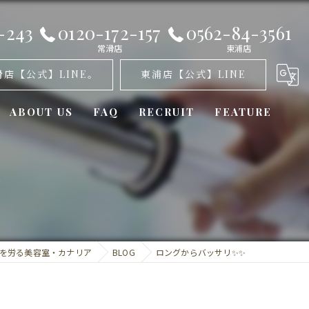
-243
0120-172-157
0562-84-3561
常滑店
東浦店
滑店【公式】LINE。
東浦店【公式】LINE
ABOUT US
FAQ
RECRUIT
FEATURE
オゾンパーマ
✨
髪質改善
カット
を労る美容室・カナリア
BLOG
ロングからバッサリ✨✨
トリートメント
ミラーロイド