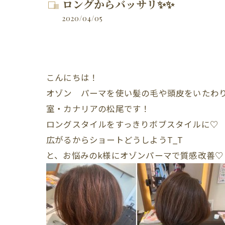
ロングからバッサリ✨✨
2020/04/05
こんにちは！
オゾン パーマを使い髪の毛や頭皮をいたわ
室・カナリアの松尾です
！
ロングスタイルをすっきりボブスタイルに♡
広がるからショートどうしよう
T_T
と、お悩みのk様にオゾンパーマで質感改善♡