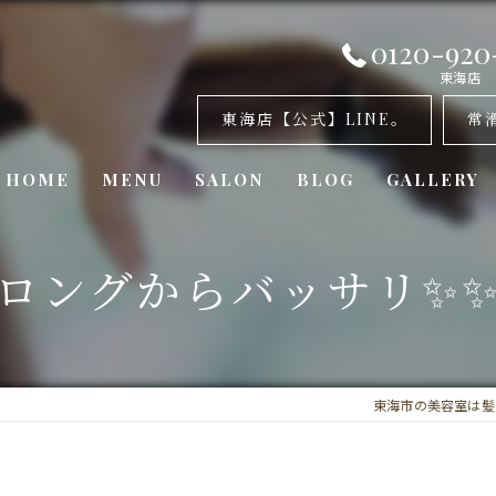
0120-920
東海店
東海店【公式】LINE。
常
HOME
MENU
SALON
BLOG
GALLERY
美容室・カナリア 東海店
ロングからバッサリ✨
美容室・カナリア 常滑店
美容室・カナリア東浦店
東海市の美容室は髪