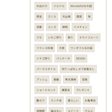
お出かけ
ツルツル
Wonderfulなお店
襟足
さくら
犬山城
国宝
桜
京都
メンズ
植物
イメチェン
クセ
いちご狩り
祭り
ドライフルーツ
フランス料理
大阪
ワンダフルなお店
イチゴ狩り
パンケーキ
REVISH
パーマスタイル
切りっぱなしボブ前髪なし
アッシュ
素敵
重点清掃
効果
ショートカット
練習会
プレゼント
艶ボブ
ランチ会
夏らしい
お食事会
透明感
結ばない
スイーツ
グルメ