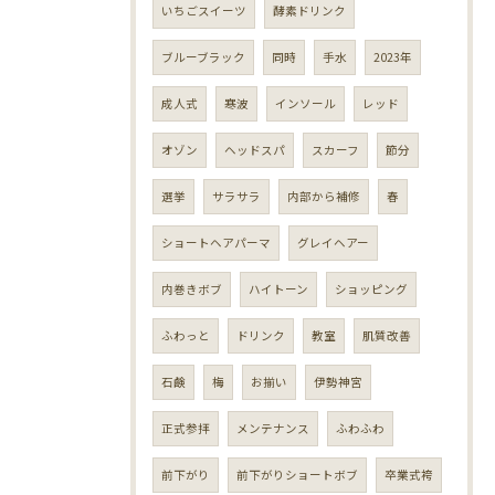
いちごスイーツ
酵素ドリンク
ブルーブラック
同時
手水
2023年
成人式
寒波
インソール
レッド
オゾン
ヘッドスパ
スカーフ
節分
選挙
サラサラ
内部から補修
春
ショートヘアパーマ
グレイヘアー
内巻きボブ
ハイトーン
ショッピング
ふわっと
ドリンク
教室
肌質改善
石鹸
梅
お揃い
伊勢神宮
正式参拝
メンテナンス
ふわふわ
前下がり
前下がりショートボブ
卒業式袴