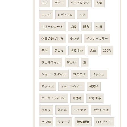
コツ
パーマ
ヘアアレンジ
人気
ロング
ミディアム
ヘア
ベリーショート
ご飯
魅力
休日
休日の過ごし方
ランチ
インナーカラー
子供
アロマ
ゆるふわ
大会
100均
ジェルネイル
耳かけ
夏
ショートスタイル
おススメ
メッシュ
マッシュ
ショートヘアー
可愛い
パーマミディアム
内巻き
おさまる
ウルフ
外ハネ
ヘアケア
アウトバス
パン屋
ウェーブ
絶壁解消
ロングヘア