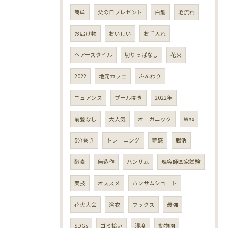
簡単
父の日プレゼント
白髪
毛流れ
お届け物
おいしい
お手入れ
ヘアースタイル
切りっぱなし
花火
2022
地元カフェ
ふんわり
ニュアンス
プール開き
2022年
前髪なし
大人気
オーガニック
Wax
5分巻き
トレーニング
艶感
腸活
酵素
無造作
ハンサム
理容師国家試験
実技
オススメ
ハンサムショート
花火大会
浴衣
ワックス
最強
SDGs
ゴミ拾い
湿度
動物園