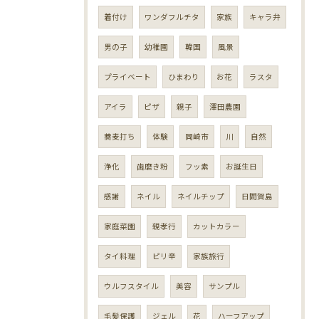
着付け
ワンダフルチタ
家族
キャラ弁
男の子
幼稚園
韓国
風景
プライベート
ひまわり
お花
ラスタ
アイラ
ピザ
親子
澤田農園
蕎麦打ち
体験
岡崎市
川
自然
浄化
歯磨き粉
フッ素
お誕生日
感謝
ネイル
ネイルチップ
日間賀島
家庭菜園
親孝行
カットカラー
タイ料理
ピリ辛
家族旅行
ウルフスタイル
美容
サンプル
毛髪保護
ジェル
花
ハーフアップ