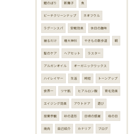
鯉のぼり
新舞子
魚
ビーチクリーンナップ
ネオフウル
ラグーンスパ
安眠効果
休日の趣味
被るだけ
椿大神社
やきもの散歩道
朝
髪のケア
ヘアセット
ラスター
アルガンオイル
オーガニックワックス
ハイレイヤー
生活
時短
トーンアップ
世界一
ツヤ肌
ヒアルロン酸
育毛効果
エイジング効果
アウトドア
遊び
授業参観
砂の造形
日頃の感謝
母の日
焼肉
自己紹介
カナリア
ブログ