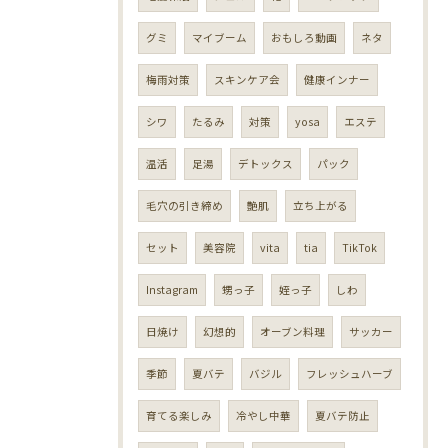
グミ
マイブーム
おもしろ動画
ネタ
梅雨対策
スキンケア会
健康インナー
シワ
たるみ
対策
yosa
エステ
温活
足湯
デトックス
パック
毛穴の引き締め
艶肌
立ち上がる
セット
美容院
vita
tia
TikTok
Instagram
甥っ子
姪っ子
しわ
日焼け
幻想的
オーブン料理
サッカー
季節
夏バテ
バジル
フレッシュハーブ
育てる楽しみ
冷やし中華
夏バテ防止