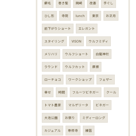
癖毛
巻き髪
岡崎
改善
手ぐし
ひし形
寺院
lunch
東京
お正月
前下がりショート
エレガント
スタイリング
VISON
ウルフミディ
メリハリ
ウルフショート
白龍神社
ラウンド
ウルフカット
摩擦
ローチョコ
ワークショップ
フェザー
幸せ
時間
フルーツビネガー
クール
トマト農家
マルゲリータ
ビネガー
大池公園
お祭り
ミディーロング
カジュアル
専修寺
練習