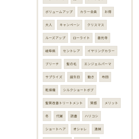
ボリュームアップ
カラー会員
お得
大人
キャンペーン
クリスマス
ルーズアップ
ローライト
善光寺
岐阜県
セントレア
イヤリングカラー
ブリーチ
髪の毛
エンジェルパーマ
サプライズ
誕生日
動き
布団
乾燥機
シルクショートボブ
髪質改善トリートメント
質感
メリット
冬
代謝
読書
ハリコシ
ショートヘア
オシャレ
清掃