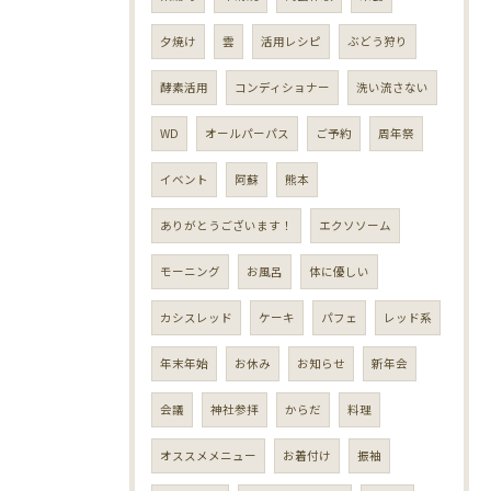
夕焼け
雲
活用レシピ
ぶどう狩り
酵素活用
コンディショナー
洗い流さない
WD
オールパーパス
ご予約
周年祭
イベント
阿蘇
熊本
ありがとうございます！
エクソソーム
モーニング
お風呂
体に優しい
カシスレッド
ケーキ
パフェ
レッド系
年末年始
お休み
お知らせ
新年会
会議
神社参拝
からだ
料理
オススメメニュー
お着付け
振袖