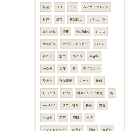
枝毛
ハリ
コシ
ヘアケアアイテム
身体
食材
白髪隠し
ボリューム
おしゃれ
特集
YouTube
shorts
商品紹介
ボディステッカー
むくみ
首こり
筋肉
めぐり
美容師
かゆみ
炎症
体
ダイエット
飲み物
食物繊維
シート
地肌
しっとり
1day
酵素ドリンク教室
猫
かわいい
ダブル補修
長崎
方言
トヨタ
開花
時期
見頃
アシンメトリー
肌荒れ
活用
大好評