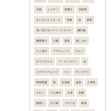
半田
レイヤー
和菓子
半田市
エレガントショート
和食
初
美髪
洗い流さないトリートメント
鹿児島
薩摩揚げ
公園
遊具
差し入れ
たこ焼き
アウトレット
りんご
ボブスタイル
ツートンカラー
虹
スタイルチェンジ
パン
モンステラ
陶芸教室
梨
石垣島
温泉
三重県
クビレ
どら焼き
大須
名駅
顔周り
お土産
パサつき
乾燥