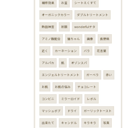
補修効果
お盆
シートえくすて
オーガニックカラー
ダブルトリートメント
熱田神宮
祈願
wonderfulチタ
アミノ酸配合
猫ちゃん
画像
長野県
近く
カーネーション
バラ
花言葉
アルパカ
肌
オゾンスパ
エンジェルトリートメント
ガーベラ
赤い
お肌
お肌の悩み
チョコレート
コンビニ
ミラーロイド
レボル
マッシュボブ
ドライ
ガーリックトースト
出来たて
キャンドル
キラキラ
写真