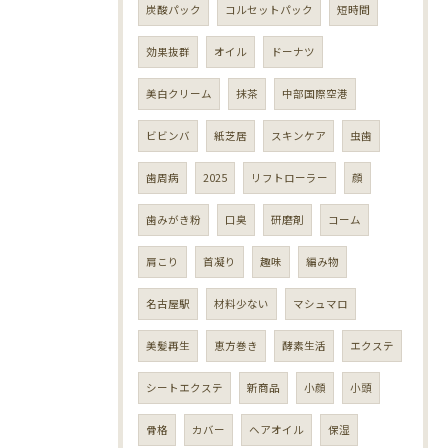
炭酸パック
コルセットパック
短時間
効果抜群
オイル
ドーナツ
美白クリーム
抹茶
中部国際空港
ビビンバ
紙芝居
スキンケア
虫歯
歯周病
2025
リフトローラー
顔
歯みがき粉
口臭
研磨剤
コーム
肩こり
首凝り
趣味
編み物
名古屋駅
材料少ない
マシュマロ
美髪再生
恵方巻き
酵素生活
エクステ
シートエクステ
新商品
小顔
小頭
骨格
カバー
ヘアオイル
保湿