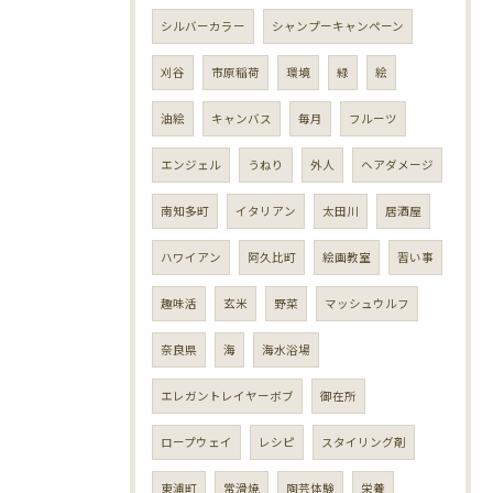
シルバーカラー
シャンプーキャンペーン
刈谷
市原稲荷
環境
緑
絵
油絵
キャンバス
毎月
フルーツ
エンジェル
うねり
外人
ヘアダメージ
南知多町
イタリアン
太田川
居酒屋
ハワイアン
阿久比町
絵画教室
習い事
趣味活
玄米
野菜
マッシュウルフ
奈良県
海
海水浴場
エレガントレイヤーボブ
御在所
ロープウェイ
レシピ
スタイリング剤
東浦町
常滑焼
陶芸体験
栄養