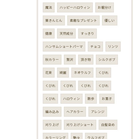
魔法
ハッピーハロウィン
お裾分け
栗きんとん
素敵なプレゼント
優しい
健康
天然成分
すっきり
ハンサムショートパーマ
チョコ
リンツ
秋カラー
贅沢
頂き物
シルクボブ
花束
綺麗
ネオウルフ
くびれ
くびれ
くびれ
くびれ
くびれ
くびれ
ハロウィン
散歩
お菓子
編み込み
ヘアカラー
アレンジ
刈り上げ
刈り上げショート
白髪染め
カラーリング
艶々
ウルフボブ