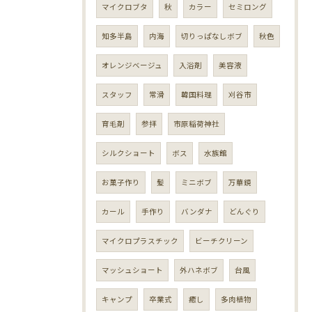
マイクロブタ
秋
カラー
セミロング
知多半島
内海
切りっぱなしボブ
秋色
オレンジベージュ
入浴剤
美容液
スタッフ
常滑
韓国料理
刈谷市
育毛剤
参拝
市原稲荷神社
シルクショート
ボス
水族館
お菓子作り
髪
ミニボブ
万華鏡
カール
手作り
バンダナ
どんぐり
マイクロプラスチック
ビーチクリーン
マッシュショート
外ハネボブ
台風
キャンプ
卒業式
癒し
多肉植物