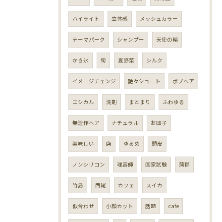
ハイライト
立体感
メッシュカラー
テーマパーク
シャンプー
天使の輪
かき氷
旬
夏野菜
シルク
イメージチェンジ
艶々ショート
ボブヘア
エシカル
洗剤
まとまり
ふわゆる
無造作ヘア
ナチュラル
お団子
美味しい
店
ゆるめ
頭皮
ノンシリコン
理容師
国家試験
蒲郡
竹島
西尾
カフェ
スイカ
似合わせ
小顔カット
話題
cafe