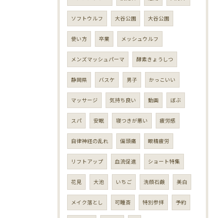
ソフトウルフ
大谷公園
大谷公園
使い方
卒業
メッシュウルフ
メンズマッシュパーマ
酵素きょうしつ
静岡県
バスケ
男子
かっこいい
マッサージ
気持ち良い
動画
ぼぶ
スパ
安眠
寝つきが悪い
疲労感
自律神経の乱れ
偏頭痛
眼精疲労
リフトアップ
血流促進
ショート特集
花見
大池
いちご
洗顔石鹸
美白
メイク落とし
可睡斎
特別参拝
予約