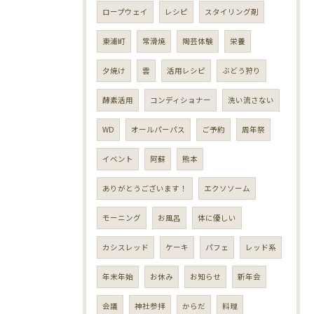
ロープウェイ
レシピ
スタイリング剤
東浦町
常滑焼
陶芸体験
栄養
夕焼け
雲
活用レシピ
ぶどう狩り
酵素活用
コンディショナー
洗い流さない
WD
オールパーパス
ご予約
周年祭
イベント
阿蘇
熊本
ありがとうございます！
エクソソーム
モーニング
お風呂
体に優しい
カシスレッド
ケーキ
パフェ
レッド系
年末年始
お休み
お知らせ
新年会
会議
神社参拝
からだ
料理