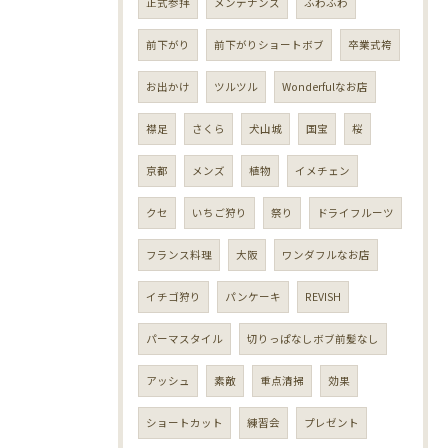
正式参拝
メンテナンス
ふわふわ
前下がり
前下がりショートボブ
卒業式袴
お出かけ
ツルツル
Wonderfulなお店
襟足
さくら
犬山城
国宝
桜
京都
メンズ
植物
イメチェン
クセ
いちご狩り
祭り
ドライフルーツ
フランス料理
大阪
ワンダフルなお店
イチゴ狩り
パンケーキ
REVISH
パーマスタイル
切りっぱなしボブ前髪なし
アッシュ
素敵
重点清掃
効果
ショートカット
練習会
プレゼント