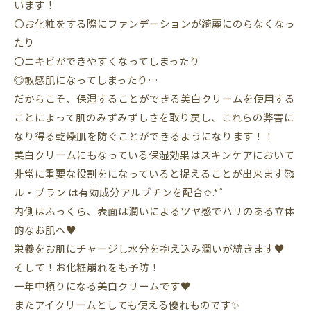
います！
〇お化粧をする際にファンデーションが綺麗にのらなくなっ
たり
〇ニキビができやすくなってしまったり
◎敏感肌になってしまったり…
だからこそ、保湿することができる美白クリームを使用する
ことによって肌のみずみずしさを取り戻し、これらの弊害に
なり得る乾燥肌を防ぐことができるようになります！！
美白クリームにもなっている保湿効果はスキンケアにおいて
非常に重要な役割をになっていると捉えることが出来ます🥰
ル・ブラン は有効成分アルブチンを配合✩.*˚
内側はふっくら、表面は潤いによるツヤ感でハリのある立体
的なお肌へ♥️
栄養をお肌にチャージし水分を抱え込み潤いが続きます♥️
そして！お化粧崩れをも予防！
一年中頼りになる美白クリームです♥️
またアイクリームとしても使える優れものです✨