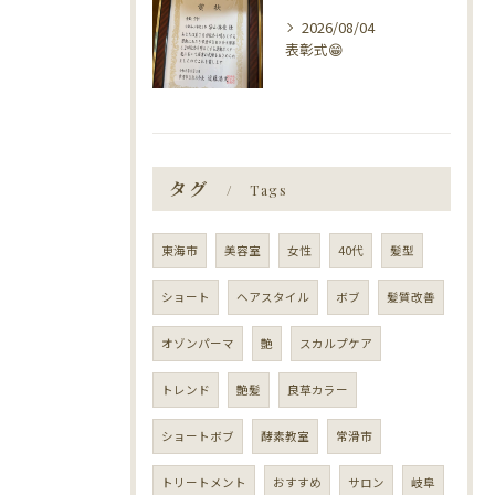
2026/08/04
表彰式😁
タグ
Tags
東海市
美容室
女性
40代
髪型
ショート
ヘアスタイル
ボブ
髪質改善
オゾンパーマ
艶
スカルプケア
トレンド
艶髪
良草カラー
ショートボブ
酵素教室
常滑市
トリートメント
おすすめ
サロン
岐阜