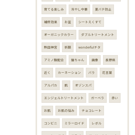
育てる楽しみ
冷やし中華
夏バテ防止
補修効果
お盆
シートえくすて
オーガニックカラー
ダブルトリートメント
熱田神宮
祈願
wonderfulチタ
アミノ酸配合
猫ちゃん
画像
長野県
近く
カーネーション
バラ
花言葉
アルパカ
肌
オゾンスパ
エンジェルトリートメント
ガーベラ
赤い
お肌
お肌の悩み
チョコレート
コンビニ
ミラーロイド
レボル