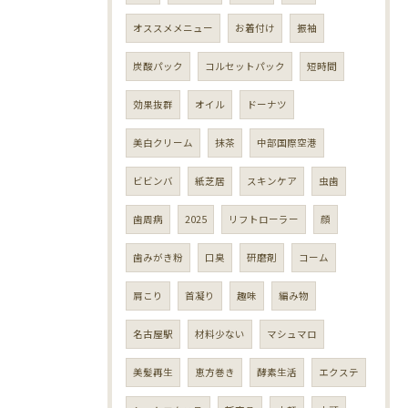
オススメメニュー
お着付け
振袖
炭酸パック
コルセットパック
短時間
効果抜群
オイル
ドーナツ
美白クリーム
抹茶
中部国際空港
ビビンバ
紙芝居
スキンケア
虫歯
歯周病
2025
リフトローラー
顔
歯みがき粉
口臭
研磨剤
コーム
肩こり
首凝り
趣味
編み物
名古屋駅
材料少ない
マシュマロ
美髪再生
恵方巻き
酵素生活
エクステ