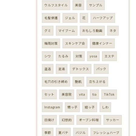
ウルフスタイル
美容
サンプル
毛髪保護
ジェル
花
ハーフアップ
グミ
マイブーム
おもしろ動画
ネタ
梅雨対策
スキンケア会
健康インナー
シワ
たるみ
対策
yosa
エステ
温活
足湯
デトックス
パック
毛穴の引き締め
艶肌
立ち上がる
セット
美容院
vita
tia
TikTok
Instagram
甥っ子
姪っ子
しわ
日焼け
幻想的
オーブン料理
サッカー
季節
夏バテ
バジル
フレッシュハーブ