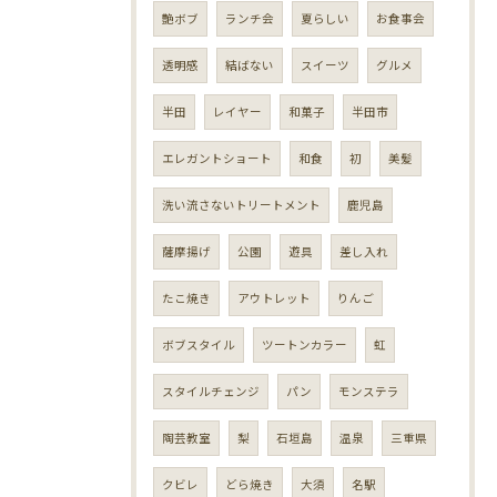
艶ボブ
ランチ会
夏らしい
お食事会
透明感
結ばない
スイーツ
グルメ
半田
レイヤー
和菓子
半田市
エレガントショート
和食
初
美髪
洗い流さないトリートメント
鹿児島
薩摩揚げ
公園
遊具
差し入れ
たこ焼き
アウトレット
りんご
ボブスタイル
ツートンカラー
虹
スタイルチェンジ
パン
モンステラ
陶芸教室
梨
石垣島
温泉
三重県
クビレ
どら焼き
大須
名駅