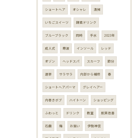
ショートヘア
オシャレ
清掃
いちごスイーツ
酵素ドリンク
ブルーブラック
同時
手水
2023年
成人式
寒波
インソール
レッド
オゾン
ヘッドスパ
スカーフ
節分
選挙
サラサラ
内部から補修
春
ショートヘアパーマ
グレイヘアー
内巻きボブ
ハイトーン
ショッピング
ふわっと
ドリンク
教室
肌質改善
石鹸
梅
お揃い
伊勢神宮