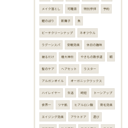
メイク落とし
可睡斎
特別参拝
予約
鯉のぼり
新舞子
魚
ビーチクリーンナップ
ネオフウル
ラグーンスパ
安眠効果
休日の趣味
被るだけ
椿大神社
やきもの散歩道
朝
髪のケア
ヘアセット
ラスター
アルガンオイル
オーガニックワックス
ハイレイヤー
生活
時短
トーンアップ
世界一
ツヤ肌
ヒアルロン酸
育毛効果
エイジング効果
アウトドア
遊び