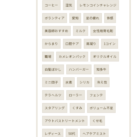
コーヒー
湿気
レモンコインチャレンジ
ボランティア
愛知
足の疲れ
体感
美容師おすすめ
ミルク
女性用育毛剤
からまり
口腔ケア
肩凝り
1コイン
職場
カメレオンパック
オリクルオイル
白髪ぼかし
ハンバーガー
知多牛
ミニ団子
水素
シリカ
冷え性
テラヘルツ
ローラー
フェンテ
スタアリング
くすみ
ボリューム不足
アウトバストリートメント
くせ毛
レディース
50代
ヘアケアミスト