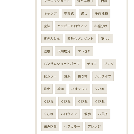
マッシュショート
外ハネボブ
台風
キャンプ
卒業式
癒し
多肉植物
魔法
ハッピーハロウィン
お裾分け
栗きんとん
素敵なプレゼント
優しい
健康
天然成分
すっきり
ハンサムショートパーマ
チョコ
リンツ
秋カラー
贅沢
頂き物
シルクボブ
花束
綺麗
ネオウルフ
くびれ
くびれ
くびれ
くびれ
くびれ
くびれ
ハロウィン
散歩
お菓子
編み込み
ヘアカラー
アレンジ