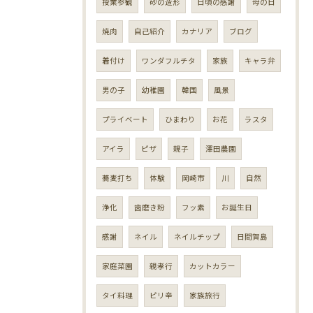
授業参観
砂の造形
日頃の感謝
母の日
焼肉
自己紹介
カナリア
ブログ
着付け
ワンダフルチタ
家族
キャラ弁
男の子
幼稚園
韓国
風景
プライベート
ひまわり
お花
ラスタ
アイラ
ピザ
親子
澤田農園
蕎麦打ち
体験
岡崎市
川
自然
浄化
歯磨き粉
フッ素
お誕生日
感謝
ネイル
ネイルチップ
日間賀島
家庭菜園
親孝行
カットカラー
タイ料理
ピリ辛
家族旅行