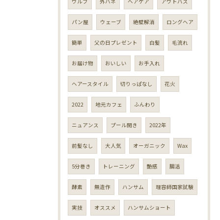
ウルフ
外ハネ
ヘアケア
アウトバス
パン屋
ウェーブ
絶壁解消
ロングヘア
簡単
父の日プレゼント
白髪
毛流れ
お届け物
おいしい
お手入れ
ヘアースタイル
切りっぱなし
花火
2022
地元カフェ
ふんわり
ニュアンス
プール開き
2022年
前髪なし
大人気
オーガニック
Wax
5分巻き
トレーニング
艶感
腸活
酵素
無造作
ハンサム
理容師国家試験
実技
オススメ
ハンサムショート