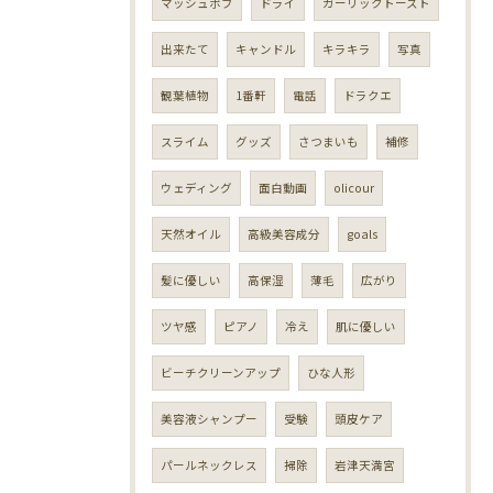
マッシュボブ
ドライ
ガーリックトースト
出来たて
キャンドル
キラキラ
写真
観葉植物
1番軒
電話
ドラクエ
スライム
グッズ
さつまいも
補修
ウェディング
面白動画
olicour
天然オイル
高級美容成分
goals
髪に優しい
高保湿
薄毛
広がり
ツヤ感
ピアノ
冷え
肌に優しい
ビーチクリーンアップ
ひな人形
美容液シャンプー
受験
頭皮ケア
パールネックレス
掃除
岩津天満宮