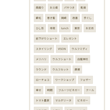
顔周り
お土産
パサつき
乾燥
癖毛
巻き髪
岡崎
改善
手ぐし
ひし形
寺院
lunch
東京
お正月
前下がりショート
エレガント
スタイリング
VISON
ウルフミディ
メリハリ
ウルフショート
白龍神社
ラウンド
ウルフカット
摩擦
ローチョコ
ワークショップ
フェザー
幸せ
時間
フルーツビネガー
クール
トマト農家
マルゲリータ
ビネガー