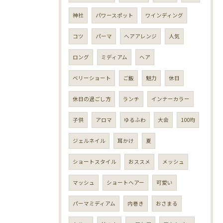
神社
パワースポット
ワインディング
コツ
パーマ
ヘアアレンジ
人気
ロング
ミディアム
ヘア
ベリーショート
ご飯
魅力
休日
休日の過ごし方
ランチ
インナーカラー
子供
アロマ
ゆるふわ
大会
100均
ジェルネイル
耳かけ
夏
ショートスタイル
おススメ
メッシュ
マッシュ
ショートヘアー
可愛い
パーマミディアム
内巻き
おさまる