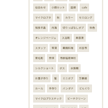
似合わせ
小顔カット
話題
cafe
マイクロブタ
秋
カラー
セミロング
知多半島
内海
切りっぱなしボブ
秋色
オレンジベージュ
入浴剤
美容液
スタッフ
常滑
韓国料理
刈谷市
育毛剤
参拝
市原稲荷神社
シルクショート
ボス
水族館
お菓子作り
髪
ミニボブ
万華鏡
カール
手作り
バンダナ
どんぐり
マイクロプラスチック
ビーチクリーン