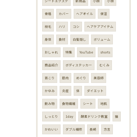
シートエクステ
新商品
小顔
小頭
骨格
カバー
ヘアオイル
保湿
枝毛
ハリ
コシ
ヘアケアアイテム
身体
食材
白髪隠し
ボリューム
おしゃれ
特集
YouTube
shorts
商品紹介
ボディステッカー
むくみ
首こり
筋肉
めぐり
美容師
かゆみ
炎症
体
ダイエット
飲み物
食物繊維
シート
地肌
しっとり
1day
酵素ドリンク教室
猫
かわいい
ダブル補修
長崎
方言