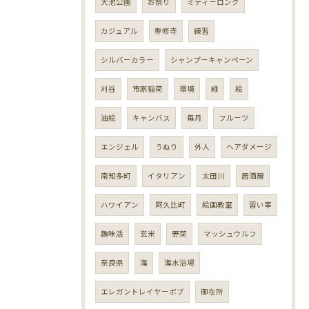
大池公園
お祭り
ミディーロング
カジュアル
専修寺
練習
シルバーカラー
シャンプーキャンペーン
刈谷
市原稲荷
環境
緑
絵
油絵
キャンバス
毎月
フルーツ
エンジェル
うねり
外人
ヘアダメージ
南知多町
イタリアン
太田川
居酒屋
ハワイアン
阿久比町
絵画教室
習い事
趣味活
玄米
野菜
マッシュウルフ
奈良県
海
海水浴場
エレガントレイヤーボブ
御在所