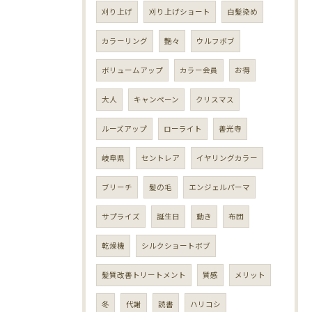
刈り上げ
刈り上げショート
白髪染め
カラーリング
艶々
ウルフボブ
ボリュームアップ
カラー会員
お得
大人
キャンペーン
クリスマス
ルーズアップ
ローライト
善光寺
岐阜県
セントレア
イヤリングカラー
ブリーチ
髪の毛
エンジェルパーマ
サプライズ
誕生日
動き
布団
乾燥機
シルクショートボブ
髪質改善トリートメント
質感
メリット
冬
代謝
読書
ハリコシ