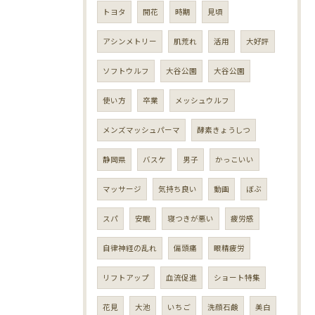
トヨタ
開花
時期
見頃
アシンメトリー
肌荒れ
活用
大好評
ソフトウルフ
大谷公園
大谷公園
使い方
卒業
メッシュウルフ
メンズマッシュパーマ
酵素きょうしつ
静岡県
バスケ
男子
かっこいい
マッサージ
気持ち良い
動画
ぼぶ
スパ
安眠
寝つきが悪い
疲労感
自律神経の乱れ
偏頭痛
眼精疲労
リフトアップ
血流促進
ショート特集
花見
大池
いちご
洗顔石鹸
美白