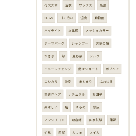
花火大会
浴衣
ワックス
最強
SDGs
ゴミ拾い
湿度
動物園
ハイライト
立体感
メッシュカラー
テーマパーク
シャンプー
天使の輪
かき氷
旬
夏野菜
シルク
イメージチェンジ
艶々ショート
ボブヘア
エシカル
洗剤
まとまり
ふわゆる
無造作ヘア
ナチュラル
お団子
美味しい
店
ゆるめ
頭皮
ノンシリコン
理容師
国家試験
蒲郡
竹島
西尾
カフェ
スイカ