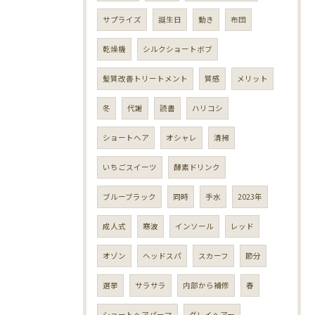
サプライズ
誕生日
動き
布団
乾燥機
シルクショートボブ
髪質改善トリートメント
質感
メリット
冬
代謝
読書
ハリコシ
ショートヘア
オシャレ
清掃
いちごスイーツ
酵素ドリンク
ブルーブラック
同時
手水
2023年
成人式
寒波
インソール
レッド
オゾン
ヘッドスパ
スカーフ
節分
選挙
サラサラ
内部から補修
春
ショートヘアパーマ
グレイヘアー