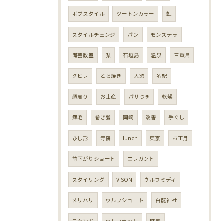
ボブスタイル
ツートンカラー
虹
スタイルチェンジ
パン
モンステラ
陶芸教室
梨
石垣島
温泉
三重県
クビレ
どら焼き
大須
名駅
顔周り
お土産
パサつき
乾燥
癖毛
巻き髪
岡崎
改善
手ぐし
ひし形
寺院
lunch
東京
お正月
前下がりショート
エレガント
スタイリング
VISON
ウルフミディ
メリハリ
ウルフショート
白龍神社
ラウンド
ウルフカット
摩擦