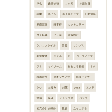
浄化
歯磨き粉
フッ素
お誕生日
感謝
ネイル
ネイルチップ
日間賀島
家庭菜園
親孝行
カットカラー
タイ料理
ピリ辛
家族旅行
ウルフスタイル
美容
サンプル
毛髪保護
ジェル
花
ハーフアップ
グミ
マイブーム
おもしろ動画
ネタ
梅雨対策
スキンケア会
健康インナー
シワ
たるみ
対策
yosa
エステ
温活
足湯
デトックス
パック
毛穴の引き締め
艶肌
立ち上がる