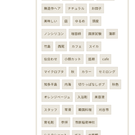
無造作ヘア
ナチュラル
お団子
美味しい
店
ゆるめ
頭皮
ノンシリコン
理容師
国家試験
蒲郡
竹島
西尾
カフェ
スイカ
似合わせ
小顔カット
話題
cafe
マイクロブタ
秋
カラー
セミロング
知多半島
内海
切りっぱなしボブ
秋色
オレンジベージュ
入浴剤
美容液
スタッフ
常滑
韓国料理
刈谷市
育毛剤
参拝
市原稲荷神社
シルクショート
ボス
水族館