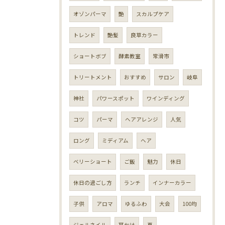
オゾンパーマ
艶
スカルプケア
トレンド
艶髪
良草カラー
ショートボブ
酵素教室
常滑市
トリートメント
おすすめ
サロン
岐阜
神社
パワースポット
ワインディング
コツ
パーマ
ヘアアレンジ
人気
ロング
ミディアム
ヘア
ベリーショート
ご飯
魅力
休日
休日の過ごし方
ランチ
インナーカラー
子供
アロマ
ゆるふわ
大会
100均
ジェルネイル
耳かけ
夏