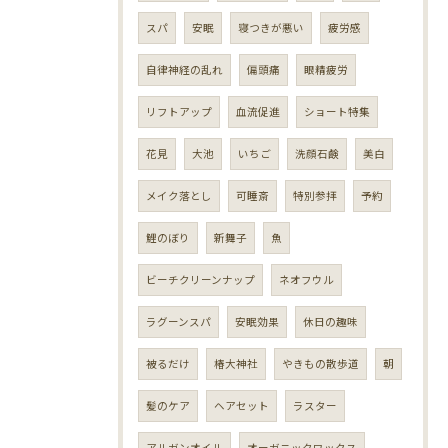
スパ
安眠
寝つきが悪い
疲労感
自律神経の乱れ
偏頭痛
眼精疲労
リフトアップ
血流促進
ショート特集
花見
大池
いちご
洗顔石鹸
美白
メイク落とし
可睡斎
特別参拝
予約
鯉のぼり
新舞子
魚
ビーチクリーンナップ
ネオフウル
ラグーンスパ
安眠効果
休日の趣味
被るだけ
椿大神社
やきもの散歩道
朝
髪のケア
ヘアセット
ラスター
アルガンオイル
オーガニックワックス