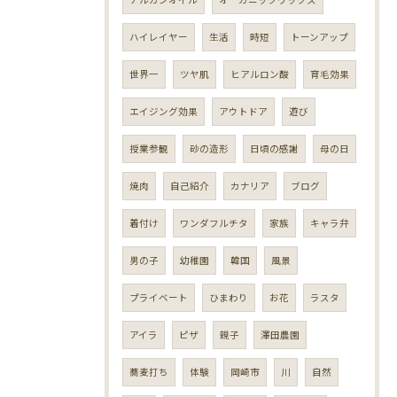
ハイレイヤー
生活
時短
トーンアップ
世界一
ツヤ肌
ヒアルロン酸
育毛効果
エイジング効果
アウトドア
遊び
授業参観
砂の造形
日頃の感謝
母の日
焼肉
自己紹介
カナリア
ブログ
着付け
ワンダフルチタ
家族
キャラ弁
男の子
幼稚園
韓国
風景
プライベート
ひまわり
お花
ラスタ
アイラ
ピザ
親子
澤田農園
蕎麦打ち
体験
岡崎市
川
自然