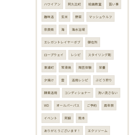
ハワイアン
阿久比町
絵画教室
習い事
趣味活
玄米
野菜
マッシュウルフ
奈良県
海
海水浴場
エレガントレイヤーボブ
御在所
ロープウェイ
レシピ
スタイリング剤
東浦町
常滑焼
陶芸体験
栄養
夕焼け
雲
活用レシピ
ぶどう狩り
酵素活用
コンディショナー
洗い流さない
WD
オールパーパス
ご予約
周年祭
イベント
阿蘇
熊本
ありがとうございます！
エクソソーム