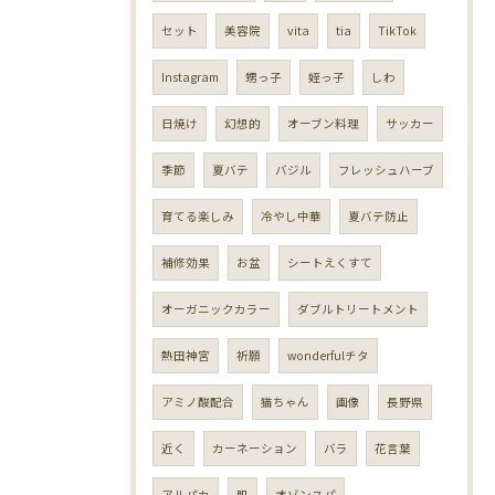
セット
美容院
vita
tia
TikTok
Instagram
甥っ子
姪っ子
しわ
日焼け
幻想的
オーブン料理
サッカー
季節
夏バテ
バジル
フレッシュハーブ
育てる楽しみ
冷やし中華
夏バテ防止
補修効果
お盆
シートえくすて
オーガニックカラー
ダブルトリートメント
熱田神宮
祈願
wonderfulチタ
アミノ酸配合
猫ちゃん
画像
長野県
近く
カーネーション
バラ
花言葉
アルパカ
肌
オゾンスパ