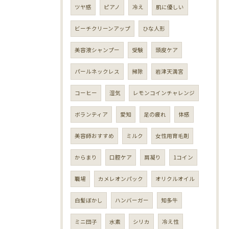
ツヤ感
ピアノ
冷え
肌に優しい
ビーチクリーンアップ
ひな人形
美容液シャンプー
受験
頭皮ケア
パールネックレス
掃除
岩津天満宮
コーヒー
湿気
レモンコインチャレンジ
ボランティア
愛知
足の疲れ
体感
美容師おすすめ
ミルク
女性用育毛剤
からまり
口腔ケア
肩凝り
1コイン
職場
カメレオンパック
オリクルオイル
白髪ぼかし
ハンバーガー
知多牛
ミニ団子
水素
シリカ
冷え性