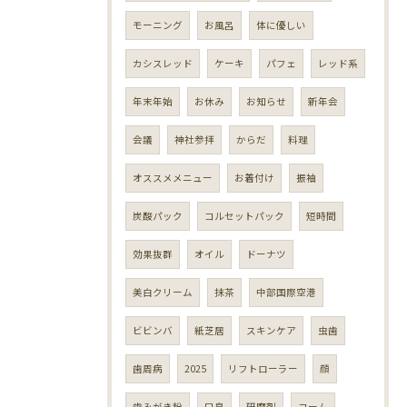
モーニング
お風呂
体に優しい
カシスレッド
ケーキ
パフェ
レッド系
年末年始
お休み
お知らせ
新年会
会議
神社参拝
からだ
料理
オススメメニュー
お着付け
振袖
炭酸パック
コルセットパック
短時間
効果抜群
オイル
ドーナツ
美白クリーム
抹茶
中部国際空港
ビビンバ
紙芝居
スキンケア
虫歯
歯周病
2025
リフトローラー
顔
歯みがき粉
口臭
研磨剤
コーム