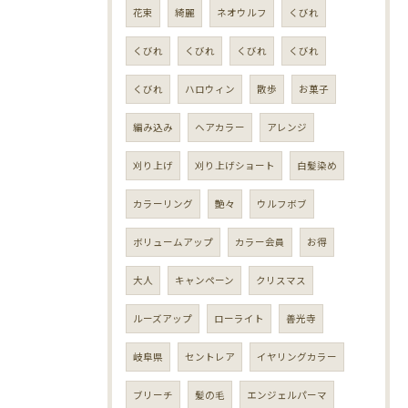
花束
綺麗
ネオウルフ
くびれ
くびれ
くびれ
くびれ
くびれ
くびれ
ハロウィン
散歩
お菓子
編み込み
ヘアカラー
アレンジ
刈り上げ
刈り上げショート
白髪染め
カラーリング
艶々
ウルフボブ
ボリュームアップ
カラー会員
お得
大人
キャンペーン
クリスマス
ルーズアップ
ローライト
善光寺
岐阜県
セントレア
イヤリングカラー
ブリーチ
髪の毛
エンジェルパーマ