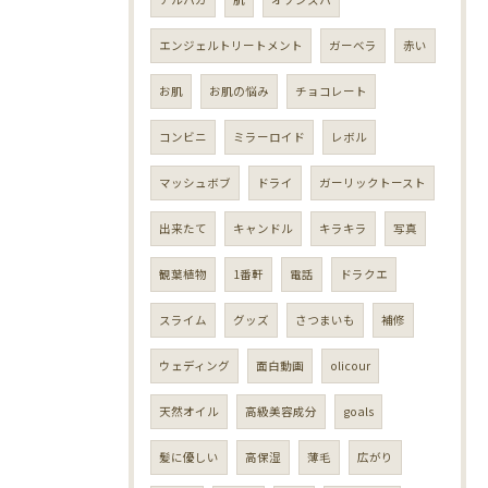
エンジェルトリートメント
ガーベラ
赤い
お肌
お肌の悩み
チョコレート
コンビニ
ミラーロイド
レボル
マッシュボブ
ドライ
ガーリックトースト
出来たて
キャンドル
キラキラ
写真
観葉植物
1番軒
電話
ドラクエ
スライム
グッズ
さつまいも
補修
ウェディング
面白動画
olicour
天然オイル
高級美容成分
goals
髪に優しい
高保湿
薄毛
広がり