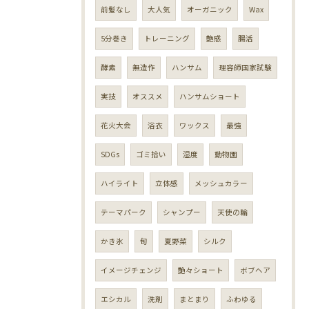
前髪なし
大人気
オーガニック
Wax
5分巻き
トレーニング
艶感
腸活
酵素
無造作
ハンサム
理容師国家試験
実技
オススメ
ハンサムショート
花火大会
浴衣
ワックス
最強
SDGs
ゴミ拾い
湿度
動物園
ハイライト
立体感
メッシュカラー
テーマパーク
シャンプー
天使の輪
かき氷
旬
夏野菜
シルク
イメージチェンジ
艶々ショート
ボブヘア
エシカル
洗剤
まとまり
ふわゆる