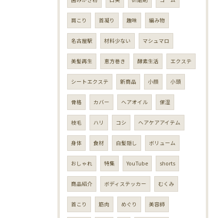
肩こり
首凝り
趣味
編み物
名古屋駅
材料少ない
マシュマロ
美髪再生
恵方巻き
酵素生活
エクステ
シートエクステ
新商品
小顔
小頭
骨格
カバー
ヘアオイル
保湿
枝毛
ハリ
コシ
ヘアケアアイテム
身体
食材
白髪隠し
ボリューム
おしゃれ
特集
YouTube
shorts
商品紹介
ボディステッカー
むくみ
首こり
筋肉
めぐり
美容師