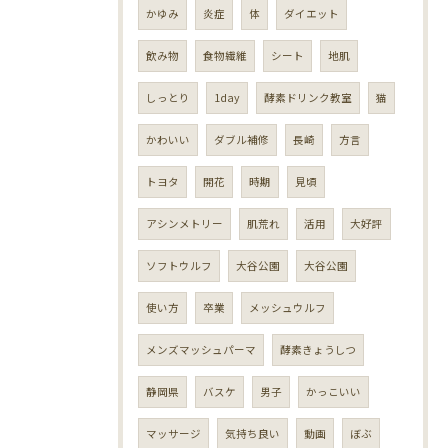
かゆみ
炎症
体
ダイエット
飲み物
食物繊維
シート
地肌
しっとり
1day
酵素ドリンク教室
猫
かわいい
ダブル補修
長崎
方言
トヨタ
開花
時期
見頃
アシンメトリー
肌荒れ
活用
大好評
ソフトウルフ
大谷公園
大谷公園
使い方
卒業
メッシュウルフ
メンズマッシュパーマ
酵素きょうしつ
静岡県
バスケ
男子
かっこいい
マッサージ
気持ち良い
動画
ぼぶ