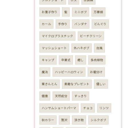
お菓子作り
髪
ミニボブ
万華鏡
カール
手作り
バンダナ
どんぐり
マイクロプラスチック
ビーチクリーン
マッシュショート
外ハネボブ
台風
キャンプ
卒業式
癒し
多肉植物
魔法
ハッピーハロウィン
お裾分け
栗きんとん
素敵なプレゼント
優しい
健康
天然成分
すっきり
ハンサムショートパーマ
チョコ
リンツ
秋カラー
贅沢
頂き物
シルクボブ