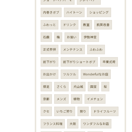
内巻きボブ
ハイトーン
ショッピング
ふわっと
ドリンク
教室
肌質改善
石鹸
梅
お揃い
伊勢神宮
正式参拝
メンテナンス
ふわふわ
前下がり
前下がりショートボブ
卒業式袴
お出かけ
ツルツル
Wonderfulなお店
襟足
さくら
犬山城
国宝
桜
京都
メンズ
植物
イメチェン
クセ
いちご狩り
祭り
ドライフルーツ
フランス料理
大阪
ワンダフルなお店