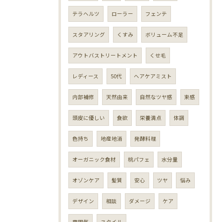
テラヘルツ
ローラー
フェンテ
スタアリング
くすみ
ボリューム不足
アウトバストリートメント
くせ毛
レディース
50代
ヘアケアミスト
内部補修
天然由来
自然なツヤ感
束感
頭皮に優しい
食欲
栄養満点
体調
色持ち
地産地消
発酵料理
オーガニック食材
桃パフェ
水分量
オゾンケア
髪質
安心
ツヤ
悩み
デザイン
相談
ダメージ
ケア
雰囲気
スタイル