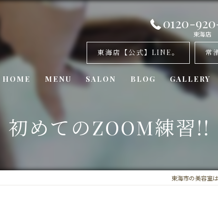
0120-920
東海店
東海店【公式】LINE。
常
HOME
MENU
SALON
BLOG
GALLERY
美容室・カナリア 東海店
初めてのZOOM練習!!
美容室・カナリア 常滑店
美容室・カナリア東浦店
東海市の美容室