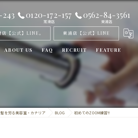
-243
0120-172-157
0562-84-3561
常滑店
東浦店
滑店【公式】LINE。
東浦店【公式】LINE
ABOUT US
FAQ
RECRUIT
FEATURE
オゾンパーマ
髪質改善
カット
は髪を労る美容室・カナリア
BLOG
初めてのZOOM練習!!
トリートメント
ミラーロイド