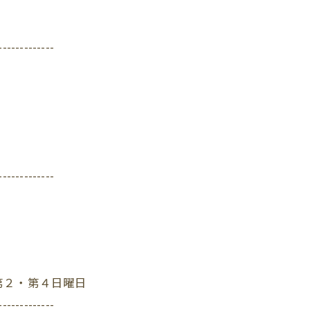
-------------
-------------
第２・第４日曜日
-------------