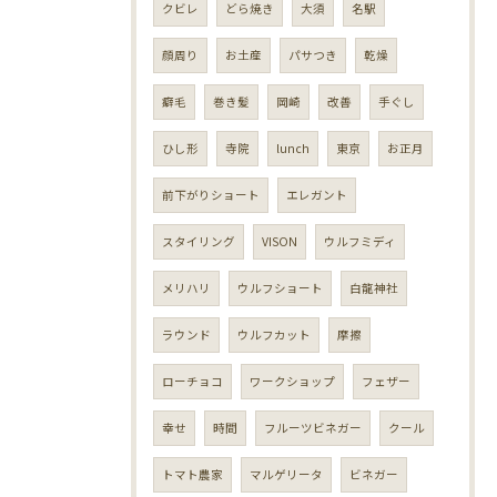
クビレ
どら焼き
大須
名駅
顔周り
お土産
パサつき
乾燥
癖毛
巻き髪
岡崎
改善
手ぐし
ひし形
寺院
lunch
東京
お正月
前下がりショート
エレガント
スタイリング
VISON
ウルフミディ
メリハリ
ウルフショート
白龍神社
ラウンド
ウルフカット
摩擦
ローチョコ
ワークショップ
フェザー
幸せ
時間
フルーツビネガー
クール
トマト農家
マルゲリータ
ビネガー