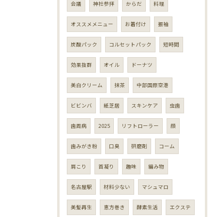
会議
神社参拝
からだ
料理
オススメメニュー
お着付け
振袖
炭酸パック
コルセットパック
短時間
効果抜群
オイル
ドーナツ
美白クリーム
抹茶
中部国際空港
ビビンバ
紙芝居
スキンケア
虫歯
歯周病
2025
リフトローラー
顔
歯みがき粉
口臭
研磨剤
コーム
肩こり
首凝り
趣味
編み物
名古屋駅
材料少ない
マシュマロ
美髪再生
恵方巻き
酵素生活
エクステ