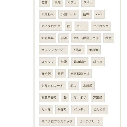
竹島
西尾
カフェ
スイカ
似合わせ
小顔カット
話題
cafe
マイクロブタ
秋
カラー
セミロング
知多半島
内海
切りっぱなしボブ
秋色
オレンジベージュ
入浴剤
美容液
スタッフ
常滑
韓国料理
刈谷市
育毛剤
参拝
市原稲荷神社
シルクショート
ボス
水族館
お菓子作り
髪
ミニボブ
万華鏡
カール
手作り
バンダナ
どんぐり
マイクロプラスチック
ビーチクリーン