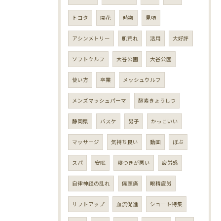
トヨタ
開花
時期
見頃
アシンメトリー
肌荒れ
活用
大好評
ソフトウルフ
大谷公園
大谷公園
使い方
卒業
メッシュウルフ
メンズマッシュパーマ
酵素きょうしつ
静岡県
バスケ
男子
かっこいい
マッサージ
気持ち良い
動画
ぼぶ
スパ
安眠
寝つきが悪い
疲労感
自律神経の乱れ
偏頭痛
眼精疲労
リフトアップ
血流促進
ショート特集