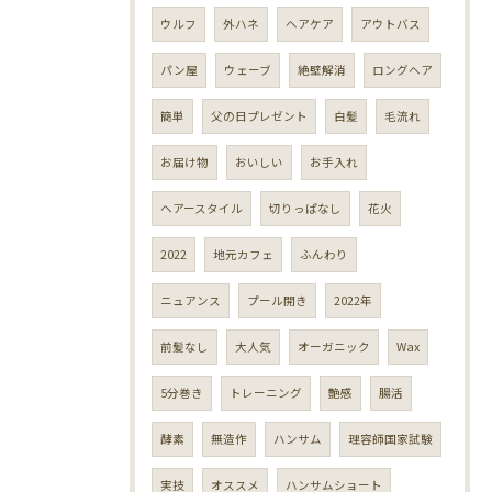
ウルフ
外ハネ
ヘアケア
アウトバス
パン屋
ウェーブ
絶壁解消
ロングヘア
簡単
父の日プレゼント
白髪
毛流れ
お届け物
おいしい
お手入れ
ヘアースタイル
切りっぱなし
花火
2022
地元カフェ
ふんわり
ニュアンス
プール開き
2022年
前髪なし
大人気
オーガニック
Wax
5分巻き
トレーニング
艶感
腸活
酵素
無造作
ハンサム
理容師国家試験
実技
オススメ
ハンサムショート