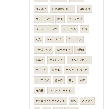
刈り上げ
刈り上げショート
白髪染め
カラーリング
艶々
ウルフボブ
ボリュームアップ
カラー会員
お得
大人
キャンペーン
クリスマス
ルーズアップ
ローライト
善光寺
岐阜県
セントレア
イヤリングカラー
ブリーチ
髪の毛
エンジェルパーマ
サプライズ
誕生日
動き
布団
乾燥機
シルクショートボブ
髪質改善トリートメント
質感
メリット