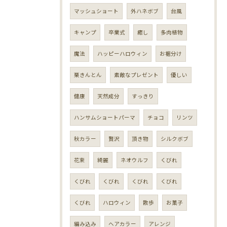
マッシュショート
外ハネボブ
台風
キャンプ
卒業式
癒し
多肉植物
魔法
ハッピーハロウィン
お裾分け
栗きんとん
素敵なプレゼント
優しい
健康
天然成分
すっきり
ハンサムショートパーマ
チョコ
リンツ
秋カラー
贅沢
頂き物
シルクボブ
花束
綺麗
ネオウルフ
くびれ
くびれ
くびれ
くびれ
くびれ
くびれ
ハロウィン
散歩
お菓子
編み込み
ヘアカラー
アレンジ