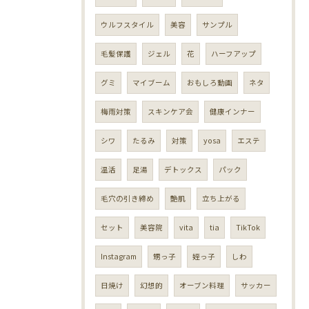
ウルフスタイル
美容
サンプル
毛髪保護
ジェル
花
ハーフアップ
グミ
マイブーム
おもしろ動画
ネタ
梅雨対策
スキンケア会
健康インナー
シワ
たるみ
対策
yosa
エステ
温活
足湯
デトックス
パック
毛穴の引き締め
艶肌
立ち上がる
セット
美容院
vita
tia
TikTok
Instagram
甥っ子
姪っ子
しわ
日焼け
幻想的
オーブン料理
サッカー