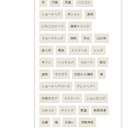
冬
代謝
読書
ハリコシ
ショートヘア
オシャレ
清掃
いちごスイーツ
酵素ドリンク
ブルーブラック
同時
手水
2023年
成人式
寒波
インソール
レッド
オゾン
ヘッドスパ
スカーフ
節分
選挙
サラサラ
内部から補修
春
ショートヘアパーマ
グレイヘアー
内巻きボブ
ハイトーン
ショッピング
ふわっと
ドリンク
教室
肌質改善
石鹸
梅
お揃い
伊勢神宮