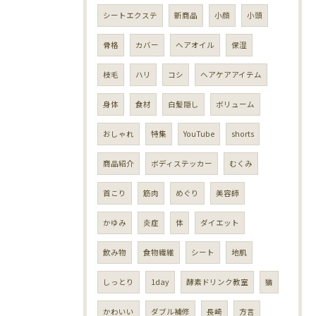
シートエクステ
新商品
小顔
小頭
骨格
カバー
ヘアオイル
保湿
枝毛
ハリ
コシ
ヘアケアアイテム
身体
食材
白髪隠し
ボリューム
おしゃれ
特集
YouTube
shorts
商品紹介
ボディステッカー
むくみ
首こり
筋肉
めぐり
美容師
かゆみ
炎症
体
ダイエット
飲み物
食物繊維
シート
地肌
しっとり
1day
酵素ドリンク教室
猫
かわいい
ダブル補修
長崎
方言