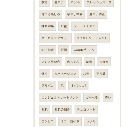
季節
夏バテ
バジル
フレッシュハーブ
育てる楽しみ
冷やし中華
夏バテ防止
補修効果
お盆
シートえくすて
オーガニックカラー
ダブルトリートメント
熱田神宮
祈願
wonderfulチタ
アミノ酸配合
猫ちゃん
画像
長野県
近く
カーネーション
バラ
花言葉
アルパカ
肌
オゾンスパ
エンジェルトリートメント
ガーベラ
赤い
お肌
お肌の悩み
チョコレート
コンビニ
ミラーロイド
レボル