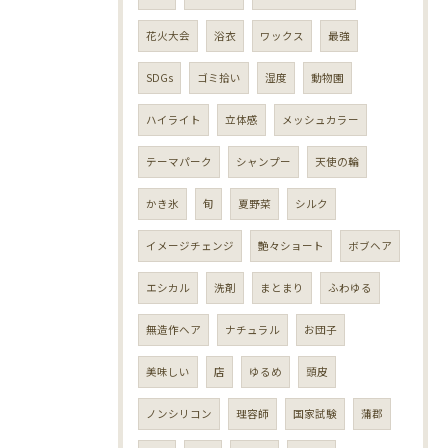
花火大会
浴衣
ワックス
最強
SDGs
ゴミ拾い
湿度
動物園
ハイライト
立体感
メッシュカラー
テーマパーク
シャンプー
天使の輪
かき氷
旬
夏野菜
シルク
イメージチェンジ
艶々ショート
ボブヘア
エシカル
洗剤
まとまり
ふわゆる
無造作ヘア
ナチュラル
お団子
美味しい
店
ゆるめ
頭皮
ノンシリコン
理容師
国家試験
蒲郡