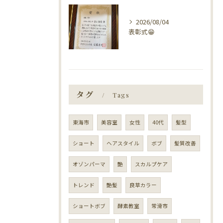
2026/08/04
表彰式😁
タグ
Tags
東海市
美容室
女性
40代
髪型
ショート
ヘアスタイル
ボブ
髪質改善
オゾンパーマ
艶
スカルプケア
トレンド
艶髪
良草カラー
ショートボブ
酵素教室
常滑市