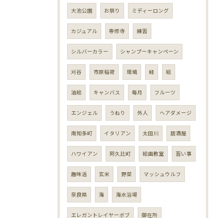
大池公園
お祭り
ミディーロング
カジュアル
専修寺
練習
シルバーカラー
シャンプーキャンペーン
刈谷
市原稲荷
環境
緑
絵
油絵
キャンバス
毎月
フルーツ
エンジェル
うねり
外人
ヘアダメージ
南知多町
イタリアン
太田川
居酒屋
ハワイアン
阿久比町
絵画教室
習い事
趣味活
玄米
野菜
マッシュウルフ
奈良県
海
海水浴場
エレガントレイヤーボブ
御在所