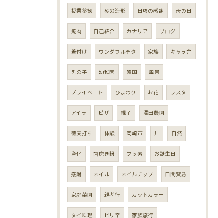
授業参観
砂の造形
日頃の感謝
母の日
焼肉
自己紹介
カナリア
ブログ
着付け
ワンダフルチタ
家族
キャラ弁
男の子
幼稚園
韓国
風景
プライベート
ひまわり
お花
ラスタ
アイラ
ピザ
親子
澤田農園
蕎麦打ち
体験
岡崎市
川
自然
浄化
歯磨き粉
フッ素
お誕生日
感謝
ネイル
ネイルチップ
日間賀島
家庭菜園
親孝行
カットカラー
タイ料理
ピリ辛
家族旅行