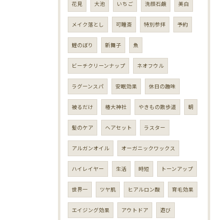
花見
大池
いちご
洗顔石鹸
美白
メイク落とし
可睡斎
特別参拝
予約
鯉のぼり
新舞子
魚
ビーチクリーンナップ
ネオフウル
ラグーンスパ
安眠効果
休日の趣味
被るだけ
椿大神社
やきもの散歩道
朝
髪のケア
ヘアセット
ラスター
アルガンオイル
オーガニックワックス
ハイレイヤー
生活
時短
トーンアップ
世界一
ツヤ肌
ヒアルロン酸
育毛効果
エイジング効果
アウトドア
遊び