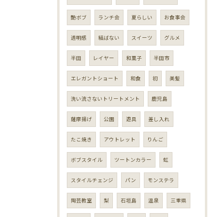
艶ボブ
ランチ会
夏らしい
お食事会
透明感
結ばない
スイーツ
グルメ
半田
レイヤー
和菓子
半田市
エレガントショート
和食
初
美髪
洗い流さないトリートメント
鹿児島
薩摩揚げ
公園
遊具
差し入れ
たこ焼き
アウトレット
りんご
ボブスタイル
ツートンカラー
虹
スタイルチェンジ
パン
モンステラ
陶芸教室
梨
石垣島
温泉
三重県