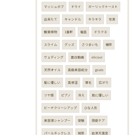
マッシュボブ
ドライ
ガーリックトースト
出来たて
キャンドル
キラキラ
写真
観葉植物
1番軒
電話
ドラクエ
スライム
グッズ
さつまいも
補修
ウェディング
面白動画
olicour
天然オイル
高級美容成分
goals
髪に優しい
高保湿
薄毛
広がり
ツヤ感
ピアノ
冷え
肌に優しい
ビーチクリーンアップ
ひな人形
美容液シャンプー
受験
頭皮ケア
パールネックレス
掃除
岩津天満宮