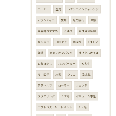
コーヒー
湿気
レモンコインチャレンジ
ボランティア
愛知
足の疲れ
体感
美容師おすすめ
ミルク
女性用育毛剤
からまり
口腔ケア
肩凝り
1コイン
職場
カメレオンパック
オリクルオイル
白髪ぼかし
ハンバーガー
知多牛
ミニ団子
水素
シリカ
冷え性
テラヘルツ
ローラー
フェンテ
スタアリング
くすみ
ボリューム不足
アウトバストリートメント
くせ毛