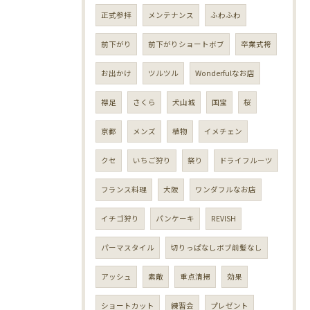
正式参拝
メンテナンス
ふわふわ
前下がり
前下がりショートボブ
卒業式袴
お出かけ
ツルツル
Wonderfulなお店
襟足
さくら
犬山城
国宝
桜
京都
メンズ
植物
イメチェン
クセ
いちご狩り
祭り
ドライフルーツ
フランス料理
大阪
ワンダフルなお店
イチゴ狩り
パンケーキ
REVISH
パーマスタイル
切りっぱなしボブ前髪なし
アッシュ
素敵
重点清掃
効果
ショートカット
練習会
プレゼント