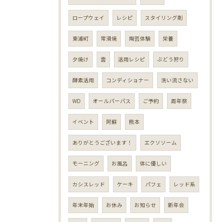
ロープウェイ
レシピ
スタイリング剤
東浦町
常滑焼
陶芸体験
栄養
夕焼け
雲
活用レシピ
ぶどう狩り
酵素活用
コンディショナー
洗い流さない
WD
オールパーパス
ご予約
周年祭
イベント
阿蘇
熊本
ありがとうございます！
エクソソーム
モーニング
お風呂
体に優しい
カシスレッド
ケーキ
パフェ
レッド系
年末年始
お休み
お知らせ
新年会