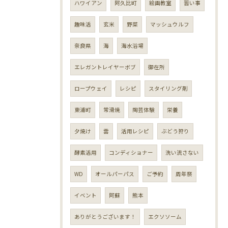
ハワイアン
阿久比町
絵画教室
習い事
趣味活
玄米
野菜
マッシュウルフ
奈良県
海
海水浴場
エレガントレイヤーボブ
御在所
ロープウェイ
レシピ
スタイリング剤
東浦町
常滑焼
陶芸体験
栄養
夕焼け
雲
活用レシピ
ぶどう狩り
酵素活用
コンディショナー
洗い流さない
WD
オールパーパス
ご予約
周年祭
イベント
阿蘇
熊本
ありがとうございます！
エクソソーム