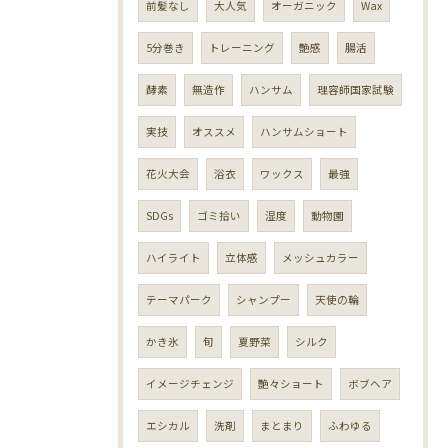
前髪なし
大人気
オーガニック
Wax
5分巻き
トレーニング
艶感
腸活
酵素
無造作
ハンサム
理容師国家試験
実技
オススメ
ハンサムショート
花火大会
浴衣
ワックス
最強
SDGs
ゴミ拾い
湿度
動物園
ハイライト
立体感
メッシュカラー
テーマパーク
シャンプー
天使の輪
かき氷
旬
夏野菜
シルク
イメージチェンジ
艶々ショート
ボブヘア
エシカル
洗剤
まとまり
ふわゆる