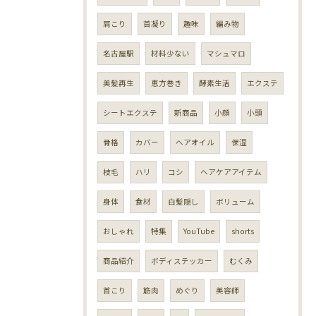
肩こり
首凝り
趣味
編み物
名古屋駅
材料少ない
マシュマロ
美髪再生
恵方巻き
酵素生活
エクステ
シートエクステ
新商品
小顔
小頭
骨格
カバー
ヘアオイル
保湿
枝毛
ハリ
コシ
ヘアケアアイテム
身体
食材
白髪隠し
ボリューム
おしゃれ
特集
YouTube
shorts
商品紹介
ボディステッカー
むくみ
首こり
筋肉
めぐり
美容師