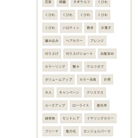
花束
綺麗
ネオウルフ
くびれ
くびれ
くびれ
くびれ
くびれ
くびれ
ハロウィン
散歩
お菓子
編み込み
ヘアカラー
アレンジ
刈り上げ
刈り上げショート
白髪染め
カラーリング
艶々
ウルフボブ
ボリュームアップ
カラー会員
お得
大人
キャンペーン
クリスマス
ルーズアップ
ローライト
善光寺
岐阜県
セントレア
イヤリングカラー
ブリーチ
髪の毛
エンジェルパーマ