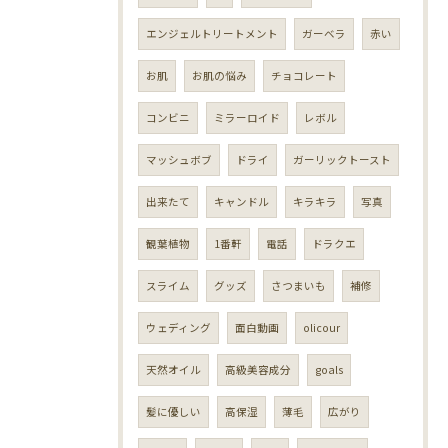
エンジェルトリートメント
ガーベラ
赤い
お肌
お肌の悩み
チョコレート
コンビニ
ミラーロイド
レボル
マッシュボブ
ドライ
ガーリックトースト
出来たて
キャンドル
キラキラ
写真
観葉植物
1番軒
電話
ドラクエ
スライム
グッズ
さつまいも
補修
ウェディング
面白動画
olicour
天然オイル
高級美容成分
goals
髪に優しい
高保湿
薄毛
広がり