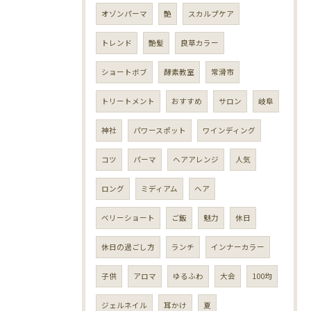
オゾンパーマ
艶
スカルプケア
トレンド
艶髪
良草カラー
ショートボブ
酵素教室
常滑市
トリートメント
おすすめ
サロン
岐阜
神社
パワースポット
ワインディング
コツ
パーマ
ヘアアレンジ
人気
ロング
ミディアム
ヘア
ベリーショート
ご飯
魅力
休日
休日の過ごし方
ランチ
インナーカラー
子供
アロマ
ゆるふわ
大会
100均
ジェルネイル
耳かけ
夏