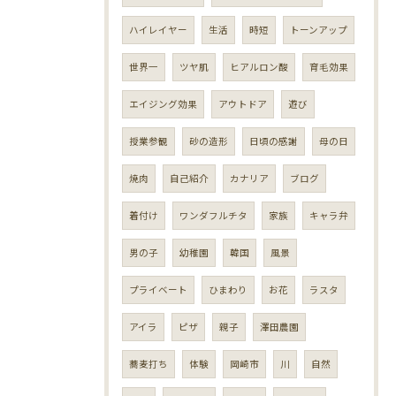
ハイレイヤー
生活
時短
トーンアップ
世界一
ツヤ肌
ヒアルロン酸
育毛効果
エイジング効果
アウトドア
遊び
授業参観
砂の造形
日頃の感謝
母の日
焼肉
自己紹介
カナリア
ブログ
着付け
ワンダフルチタ
家族
キャラ弁
男の子
幼稚園
韓国
風景
プライベート
ひまわり
お花
ラスタ
アイラ
ピザ
親子
澤田農園
蕎麦打ち
体験
岡崎市
川
自然