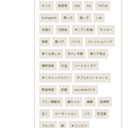
セット
美容院
vita
tia
TikTok
Instagram
甥っ子
姪っ子
しわ
日焼け
幻想的
オーブン料理
サッカー
季節
夏バテ
バジル
フレッシュハーブ
育てる楽しみ
冷やし中華
夏バテ防止
補修効果
お盆
シートえくすて
オーガニックカラー
ダブルトリートメント
熱田神宮
祈願
wonderfulチタ
アミノ酸配合
猫ちゃん
画像
長野県
近く
カーネーション
バラ
花言葉
アルパカ
肌
オゾンスパ