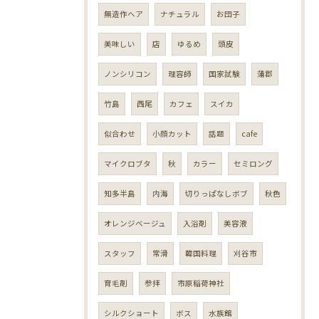
無造作ヘア
ナチュラル
お団子
美味しい
店
ゆるめ
頭皮
ノンシリコン
理容師
国家試験
蒲郡
竹島
西尾
カフェ
スイカ
似合わせ
小顔カット
話題
cafe
マイクロブタ
秋
カラー
セミロング
知多半島
内海
切りっぱなしボブ
秋色
オレンジベージュ
入浴剤
美容液
スタッフ
常滑
韓国料理
刈谷市
育毛剤
参拝
市原稲荷神社
シルクショート
ボス
水族館