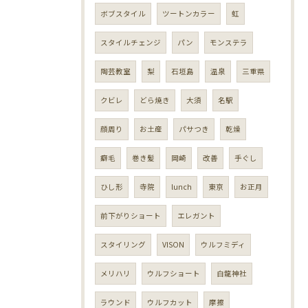
ボブスタイル
ツートンカラー
虹
スタイルチェンジ
パン
モンステラ
陶芸教室
梨
石垣島
温泉
三重県
クビレ
どら焼き
大須
名駅
顔周り
お土産
パサつき
乾燥
癖毛
巻き髪
岡崎
改善
手ぐし
ひし形
寺院
lunch
東京
お正月
前下がりショート
エレガント
スタイリング
VISON
ウルフミディ
メリハリ
ウルフショート
白龍神社
ラウンド
ウルフカット
摩擦