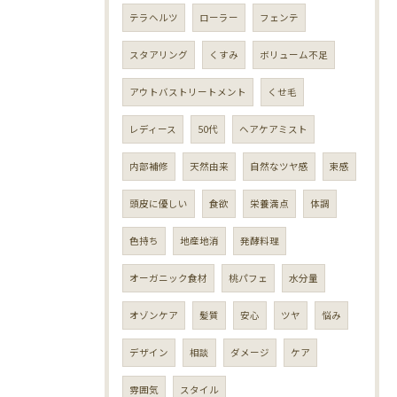
テラヘルツ
ローラー
フェンテ
スタアリング
くすみ
ボリューム不足
アウトバストリートメント
くせ毛
レディース
50代
ヘアケアミスト
内部補修
天然由来
自然なツヤ感
束感
頭皮に優しい
食欲
栄養満点
体調
色持ち
地産地消
発酵料理
オーガニック食材
桃パフェ
水分量
オゾンケア
髪質
安心
ツヤ
悩み
デザイン
相談
ダメージ
ケア
雰囲気
スタイル