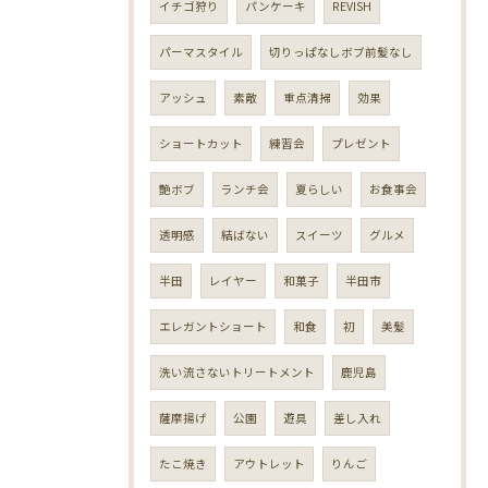
イチゴ狩り
パンケーキ
REVISH
パーマスタイル
切りっぱなしボブ前髪なし
アッシュ
素敵
重点清掃
効果
ショートカット
練習会
プレゼント
艶ボブ
ランチ会
夏らしい
お食事会
透明感
結ばない
スイーツ
グルメ
半田
レイヤー
和菓子
半田市
エレガントショート
和食
初
美髪
洗い流さないトリートメント
鹿児島
薩摩揚げ
公園
遊具
差し入れ
たこ焼き
アウトレット
りんご