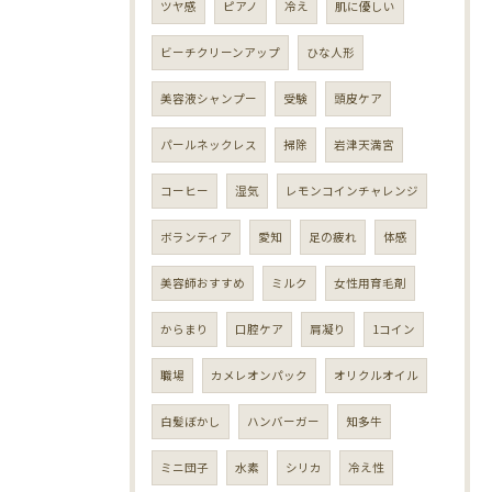
ツヤ感
ピアノ
冷え
肌に優しい
ビーチクリーンアップ
ひな人形
美容液シャンプー
受験
頭皮ケア
パールネックレス
掃除
岩津天満宮
コーヒー
湿気
レモンコインチャレンジ
ボランティア
愛知
足の疲れ
体感
美容師おすすめ
ミルク
女性用育毛剤
からまり
口腔ケア
肩凝り
1コイン
職場
カメレオンパック
オリクルオイル
白髪ぼかし
ハンバーガー
知多牛
ミニ団子
水素
シリカ
冷え性