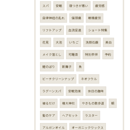
スパ
安眠
寝つきが悪い
疲労感
自律神経の乱れ
偏頭痛
眼精疲労
リフトアップ
血流促進
ショート特集
花見
大池
いちご
洗顔石鹸
美白
メイク落とし
可睡斎
特別参拝
予約
鯉のぼり
新舞子
魚
ビーチクリーンナップ
ネオフウル
ラグーンスパ
安眠効果
休日の趣味
被るだけ
椿大神社
やきもの散歩道
朝
髪のケア
ヘアセット
ラスター
アルガンオイル
オーガニックワックス