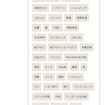
内巻きボブ
ハイトーン
ショッピング
ふわっと
ドリンク
教室
肌質改善
石鹸
梅
お揃い
伊勢神宮
正式参拝
メンテナンス
ふわふわ
前下がり
前下がりショートボブ
卒業式袴
お出かけ
ツルツル
Wonderfulなお店
襟足
さくら
犬山城
国宝
桜
京都
メンズ
植物
イメチェン
クセ
いちご狩り
祭り
ドライフルーツ
フランス料理
大阪
ワンダフルなお店