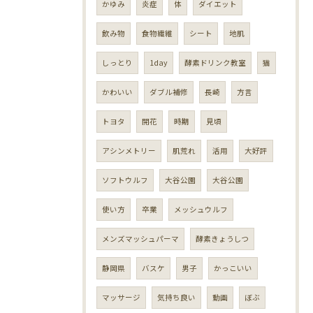
かゆみ
炎症
体
ダイエット
飲み物
食物繊維
シート
地肌
しっとり
1day
酵素ドリンク教室
猫
かわいい
ダブル補修
長崎
方言
トヨタ
開花
時期
見頃
アシンメトリー
肌荒れ
活用
大好評
ソフトウルフ
大谷公園
大谷公園
使い方
卒業
メッシュウルフ
メンズマッシュパーマ
酵素きょうしつ
静岡県
バスケ
男子
かっこいい
マッサージ
気持ち良い
動画
ぼぶ