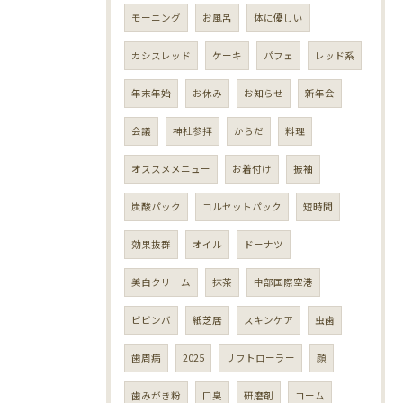
モーニング
お風呂
体に優しい
カシスレッド
ケーキ
パフェ
レッド系
年末年始
お休み
お知らせ
新年会
会議
神社参拝
からだ
料理
オススメメニュー
お着付け
振袖
炭酸パック
コルセットパック
短時間
効果抜群
オイル
ドーナツ
美白クリーム
抹茶
中部国際空港
ビビンバ
紙芝居
スキンケア
虫歯
歯周病
2025
リフトローラー
顔
歯みがき粉
口臭
研磨剤
コーム