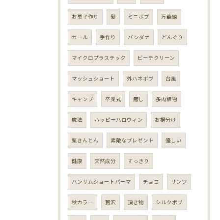
お菓子作り
髪
ミニボブ
万華鏡
カール
手作り
バンダナ
どんぐり
マイクロプラスチック
ビーチクリーン
マッシュショート
外ハネボブ
台風
キャンプ
卒業式
癒し
多肉植物
魔法
ハッピーハロウィン
お裾分け
栗きんとん
素敵なプレゼント
優しい
健康
天然成分
すっきり
ハンサムショートパーマ
チョコ
リンツ
秋カラー
贅沢
頂き物
シルクボブ