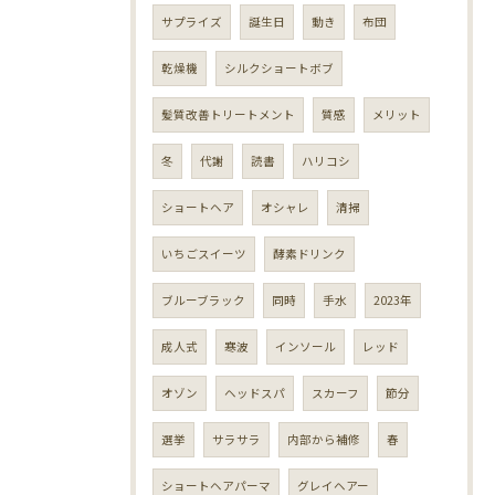
サプライズ
誕生日
動き
布団
乾燥機
シルクショートボブ
髪質改善トリートメント
質感
メリット
冬
代謝
読書
ハリコシ
ショートヘア
オシャレ
清掃
いちごスイーツ
酵素ドリンク
ブルーブラック
同時
手水
2023年
成人式
寒波
インソール
レッド
オゾン
ヘッドスパ
スカーフ
節分
選挙
サラサラ
内部から補修
春
ショートヘアパーマ
グレイヘアー