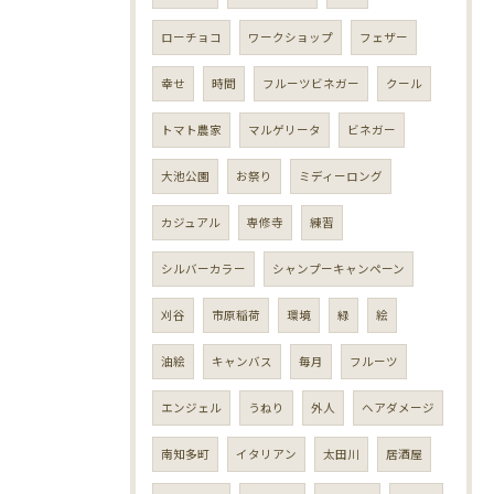
ローチョコ
ワークショップ
フェザー
幸せ
時間
フルーツビネガー
クール
トマト農家
マルゲリータ
ビネガー
大池公園
お祭り
ミディーロング
カジュアル
専修寺
練習
シルバーカラー
シャンプーキャンペーン
刈谷
市原稲荷
環境
緑
絵
油絵
キャンバス
毎月
フルーツ
エンジェル
うねり
外人
ヘアダメージ
南知多町
イタリアン
太田川
居酒屋