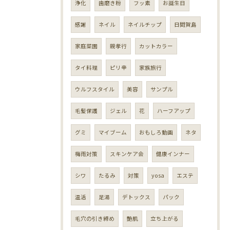
浄化
歯磨き粉
フッ素
お誕生日
感謝
ネイル
ネイルチップ
日間賀島
家庭菜園
親孝行
カットカラー
タイ料理
ピリ辛
家族旅行
ウルフスタイル
美容
サンプル
毛髪保護
ジェル
花
ハーフアップ
グミ
マイブーム
おもしろ動画
ネタ
梅雨対策
スキンケア会
健康インナー
シワ
たるみ
対策
yosa
エステ
温活
足湯
デトックス
パック
毛穴の引き締め
艶肌
立ち上がる