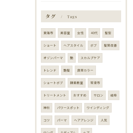
タグ
Tags
東海市
美容室
女性
40代
髪型
ショート
ヘアスタイル
ボブ
髪質改善
オゾンパーマ
艶
スカルプケア
トレンド
艶髪
良草カラー
ショートボブ
酵素教室
常滑市
トリートメント
おすすめ
サロン
岐阜
神社
パワースポット
ワインディング
コツ
パーマ
ヘアアレンジ
人気
ロング
ミディアム
ヘア