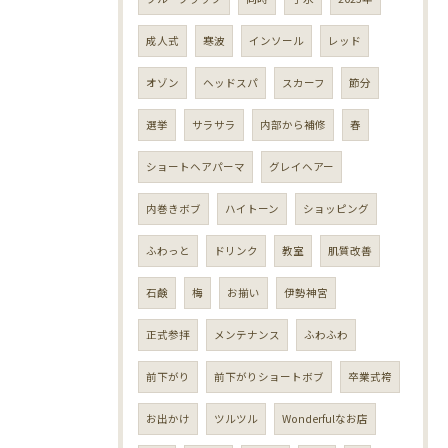
成人式
寒波
インソール
レッド
オゾン
ヘッドスパ
スカーフ
節分
選挙
サラサラ
内部から補修
春
ショートヘアパーマ
グレイヘアー
内巻きボブ
ハイトーン
ショッピング
ふわっと
ドリンク
教室
肌質改善
石鹸
梅
お揃い
伊勢神宮
正式参拝
メンテナンス
ふわふわ
前下がり
前下がりショートボブ
卒業式袴
お出かけ
ツルツル
Wonderfulなお店