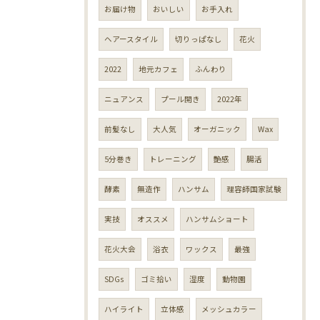
お届け物
おいしい
お手入れ
ヘアースタイル
切りっぱなし
花火
2022
地元カフェ
ふんわり
ニュアンス
プール開き
2022年
前髪なし
大人気
オーガニック
Wax
5分巻き
トレーニング
艶感
腸活
酵素
無造作
ハンサム
理容師国家試験
実技
オススメ
ハンサムショート
花火大会
浴衣
ワックス
最強
SDGs
ゴミ拾い
湿度
動物園
ハイライト
立体感
メッシュカラー