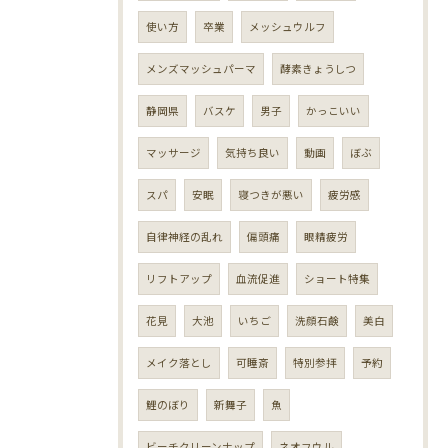
使い方
卒業
メッシュウルフ
メンズマッシュパーマ
酵素きょうしつ
静岡県
バスケ
男子
かっこいい
マッサージ
気持ち良い
動画
ぼぶ
スパ
安眠
寝つきが悪い
疲労感
自律神経の乱れ
偏頭痛
眼精疲労
リフトアップ
血流促進
ショート特集
花見
大池
いちご
洗顔石鹸
美白
メイク落とし
可睡斎
特別参拝
予約
鯉のぼり
新舞子
魚
ビーチクリーンナップ
ネオフウル