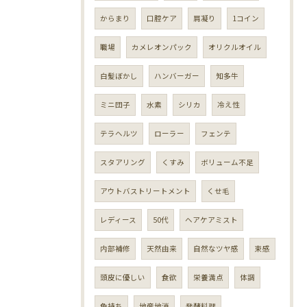
からまり
口腔ケア
肩凝り
1コイン
職場
カメレオンパック
オリクルオイル
白髪ぼかし
ハンバーガー
知多牛
ミニ団子
水素
シリカ
冷え性
テラヘルツ
ローラー
フェンテ
スタアリング
くすみ
ボリューム不足
アウトバストリートメント
くせ毛
レディース
50代
ヘアケアミスト
内部補修
天然由来
自然なツヤ感
束感
頭皮に優しい
食欲
栄養満点
体調
色持ち
地産地消
発酵料理