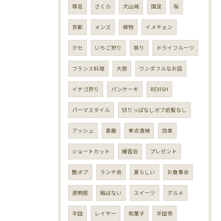
襟足
さくら
犬山城
国宝
桜
京都
メンズ
植物
イメチェン
クセ
いちご狩り
祭り
ドライフルーツ
フランス料理
大阪
ワンダフルなお店
イチゴ狩り
パンケーキ
REVISH
パーマスタイル
切りっぱなしボブ前髪なし
アッシュ
素敵
重点清掃
効果
ショートカット
練習会
プレゼント
艶ボブ
ランチ会
夏らしい
お食事会
透明感
結ばない
スイーツ
グルメ
半田
レイヤー
和菓子
半田市