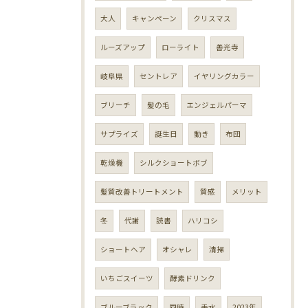
大人
キャンペーン
クリスマス
ルーズアップ
ローライト
善光寺
岐阜県
セントレア
イヤリングカラー
ブリーチ
髪の毛
エンジェルパーマ
サプライズ
誕生日
動き
布団
乾燥機
シルクショートボブ
髪質改善トリートメント
質感
メリット
冬
代謝
読書
ハリコシ
ショートヘア
オシャレ
清掃
いちごスイーツ
酵素ドリンク
ブルーブラック
同時
手水
2023年