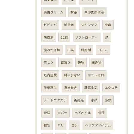
美白クリーム
抹茶
中部国際空港
ビビンバ
紙芝居
スキンケア
虫歯
歯周病
2025
リフトローラー
顔
歯みがき粉
口臭
研磨剤
コーム
肩こり
首凝り
趣味
編み物
名古屋駅
材料少ない
マシュマロ
美髪再生
恵方巻き
酵素生活
エクステ
シートエクステ
新商品
小顔
小頭
骨格
カバー
ヘアオイル
保湿
枝毛
ハリ
コシ
ヘアケアアイテム