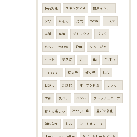
梅雨対策
スキンケア会
健康インナー
シワ
たるみ
対策
yosa
エステ
温活
足湯
デトックス
パック
毛穴の引き締め
艶肌
立ち上がる
セット
美容院
vita
tia
TikTok
Instagram
甥っ子
姪っ子
しわ
日焼け
幻想的
オーブン料理
サッカー
季節
夏バテ
バジル
フレッシュハーブ
育てる楽しみ
冷やし中華
夏バテ防止
補修効果
お盆
シートえくすて
オーガニックカラー
ダブルトリートメント