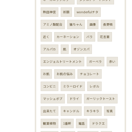
熱田神宮
祈願
wonderfulチタ
アミノ酸配合
猫ちゃん
画像
長野県
近く
カーネーション
バラ
花言葉
アルパカ
肌
オゾンスパ
エンジェルトリートメント
ガーベラ
赤い
お肌
お肌の悩み
チョコレート
コンビニ
ミラーロイド
レボル
マッシュボブ
ドライ
ガーリックトースト
出来たて
キャンドル
キラキラ
写真
観葉植物
1番軒
電話
ドラクエ