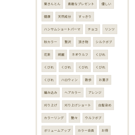
栗きんとん
素敵なプレゼント
優しい
健康
天然成分
すっきり
ハンサムショートパーマ
チョコ
リンツ
秋カラー
贅沢
頂き物
シルクボブ
花束
綺麗
ネオウルフ
くびれ
くびれ
くびれ
くびれ
くびれ
くびれ
ハロウィン
散歩
お菓子
編み込み
ヘアカラー
アレンジ
刈り上げ
刈り上げショート
白髪染め
カラーリング
艶々
ウルフボブ
ボリュームアップ
カラー会員
お得