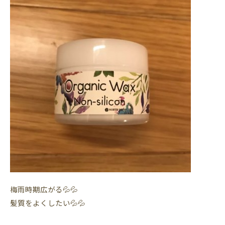
梅雨時期広がる💦💦
髪質をよくしたい💦💦