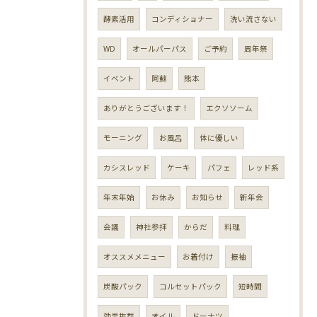
酵素活用
コンディショナー
洗い流さない
WD
オールパーパス
ご予約
周年祭
イベント
阿蘇
熊本
ありがとうございます！
エクソソーム
モーニング
お風呂
体に優しい
カシスレッド
ケーキ
パフェ
レッド系
年末年始
お休み
お知らせ
新年会
会議
神社参拝
からだ
料理
オススメメニュー
お着付け
振袖
炭酸パック
コルセットパック
短時間
効果抜群
オイル
ドーナツ