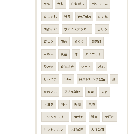
身体
食材
白髪隠し
ボリューム
おしゃれ
特集
YouTube
shorts
商品紹介
ボディステッカー
むくみ
首こり
筋肉
めぐり
美容師
かゆみ
炎症
体
ダイエット
飲み物
食物繊維
シート
地肌
しっとり
1day
酵素ドリンク教室
猫
かわいい
ダブル補修
長崎
方言
トヨタ
開花
時期
見頃
アシンメトリー
肌荒れ
活用
大好評
ソフトウルフ
大谷公園
大谷公園