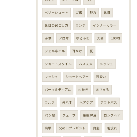
ベリーショート
ご飯
魅力
休日
休日の過ごし方
ランチ
インナーカラー
子供
アロマ
ゆるふわ
大会
100均
ジェルネイル
耳かけ
夏
ショートスタイル
おススメ
メッシュ
マッシュ
ショートヘアー
可愛い
パーマミディアム
内巻き
おさまる
ウルフ
外ハネ
ヘアケア
アウトバス
パン屋
ウェーブ
絶壁解消
ロングヘア
簡単
父の日プレゼント
白髪
毛流れ