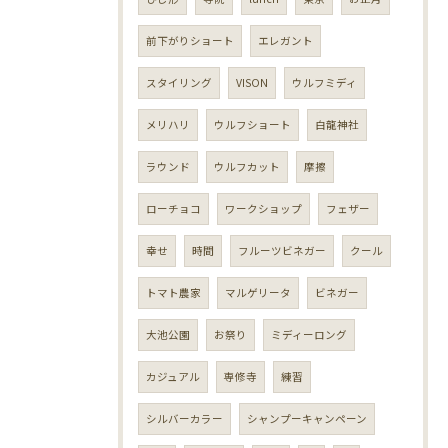
前下がりショート
エレガント
スタイリング
VISON
ウルフミディ
メリハリ
ウルフショート
白龍神社
ラウンド
ウルフカット
摩擦
ローチョコ
ワークショップ
フェザー
幸せ
時間
フルーツビネガー
クール
トマト農家
マルゲリータ
ビネガー
大池公園
お祭り
ミディーロング
カジュアル
専修寺
練習
シルバーカラー
シャンプーキャンペーン