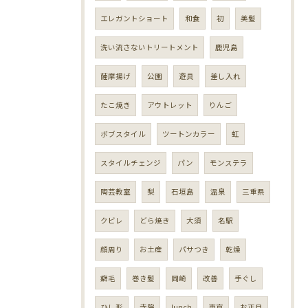
エレガントショート
和食
初
美髪
洗い流さないトリートメント
鹿児島
薩摩揚げ
公園
遊具
差し入れ
たこ焼き
アウトレット
りんご
ボブスタイル
ツートンカラー
虹
スタイルチェンジ
パン
モンステラ
陶芸教室
梨
石垣島
温泉
三重県
クビレ
どら焼き
大須
名駅
顔周り
お土産
パサつき
乾燥
癖毛
巻き髪
岡崎
改善
手ぐし
ひし形
寺院
lunch
東京
お正月