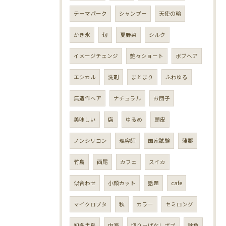
テーマパーク
シャンプー
天使の輪
かき氷
旬
夏野菜
シルク
イメージチェンジ
艶々ショート
ボブヘア
エシカル
洗剤
まとまり
ふわゆる
無造作ヘア
ナチュラル
お団子
美味しい
店
ゆるめ
頭皮
ノンシリコン
理容師
国家試験
蒲郡
竹島
西尾
カフェ
スイカ
似合わせ
小顔カット
話題
cafe
マイクロブタ
秋
カラー
セミロング
知多半島
内海
切りっぱなしボブ
秋色