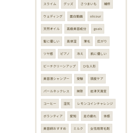
スライム
グッズ
さつまいも
補修
ウェディング
面白動画
olicour
天然オイル
高級美容成分
goals
髪に優しい
高保湿
薄毛
広がり
ツヤ感
ピアノ
冷え
肌に優しい
ビーチクリーンアップ
ひな人形
美容液シャンプー
受験
頭皮ケア
パールネックレス
掃除
岩津天満宮
コーヒー
湿気
レモンコインチャレンジ
ボランティア
愛知
足の疲れ
体感
美容師おすすめ
ミルク
女性用育毛剤