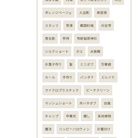
オレンジベージュ
入浴剤
美容液
スタッフ
常滑
韓国料理
刈谷市
育毛剤
参拝
市原稲荷神社
シルクショート
ボス
水族館
お菓子作り
髪
ミニボブ
万華鏡
カール
手作り
バンダナ
どんぐり
マイクロプラスチック
ビーチクリーン
マッシュショート
外ハネボブ
台風
キャンプ
卒業式
癒し
多肉植物
魔法
ハッピーハロウィン
お裾分け