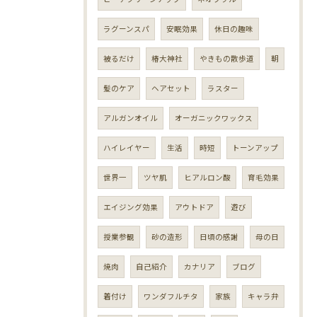
ラグーンスパ
安眠効果
休日の趣味
被るだけ
椿大神社
やきもの散歩道
朝
髪のケア
ヘアセット
ラスター
アルガンオイル
オーガニックワックス
ハイレイヤー
生活
時短
トーンアップ
世界一
ツヤ肌
ヒアルロン酸
育毛効果
エイジング効果
アウトドア
遊び
授業参観
砂の造形
日頃の感謝
母の日
焼肉
自己紹介
カナリア
ブログ
着付け
ワンダフルチタ
家族
キャラ弁