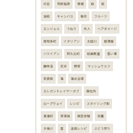
刈谷
市原稲荷
環境
緑
絵
油絵
キャンバス
毎月
フルーツ
エンジェル
うねり
外人
ヘアダメージ
南知多町
イタリアン
太田川
居酒屋
ハワイアン
阿久比町
絵画教室
習い事
趣味活
玄米
野菜
マッシュウルフ
奈良県
海
海水浴場
エレガントレイヤーボブ
御在所
ロープウェイ
レシピ
スタイリング剤
東浦町
常滑焼
陶芸体験
栄養
夕焼け
雲
活用レシピ
ぶどう狩り