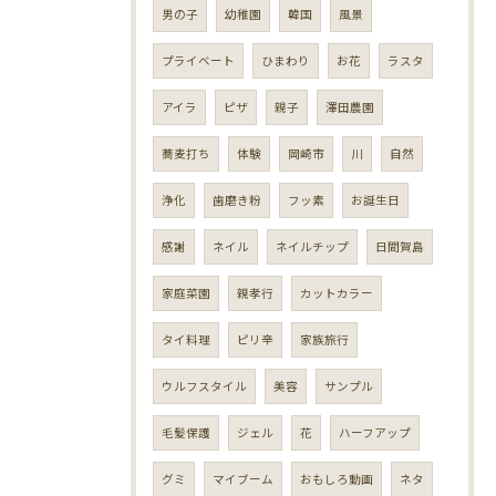
男の子
幼稚園
韓国
風景
プライベート
ひまわり
お花
ラスタ
アイラ
ピザ
親子
澤田農園
蕎麦打ち
体験
岡崎市
川
自然
浄化
歯磨き粉
フッ素
お誕生日
感謝
ネイル
ネイルチップ
日間賀島
家庭菜園
親孝行
カットカラー
タイ料理
ピリ辛
家族旅行
ウルフスタイル
美容
サンプル
毛髪保護
ジェル
花
ハーフアップ
グミ
マイブーム
おもしろ動画
ネタ