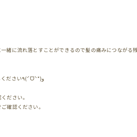
に一緒に流れ落とすことができるので髪の痛みにつながる
是非レヴィッシュシリーズ、アイラからお試しください٩(ˊᗜˋ*)و
認ください。
でご確認ください。