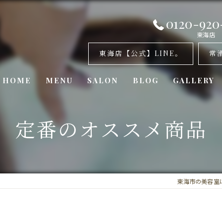
0120-920
東海店
東海店【公式】LINE。
常
HOME
MENU
SALON
BLOG
GALLERY
美容室・カナリア 東海店
定番のオススメ商品
美容室・カナリア 常滑店
美容室・カナリア東浦店
東海市の美容室