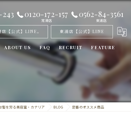
-243
0120-172-157
0562-84-3561
常滑店
東浦店
滑店【公式】LINE。
東浦店【公式】LINE
ABOUT US
FAQ
RECRUIT
FEATURE
オゾンパーマ
髪質改善
カット
は髪を労る美容室・カナリア
BLOG
定番のオススメ商品
トリートメント
ミラーロイド