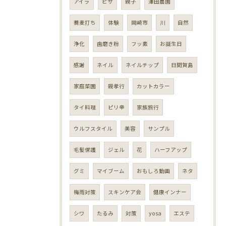
アイラ
ピザ
親子
澤田農園
蕎麦打ち
体験
岡崎市
川
自然
浄化
歯磨き粉
フッ素
お誕生日
感謝
ネイル
ネイルチップ
日間賀島
家庭菜園
親孝行
カットカラー
タイ料理
ピリ辛
家族旅行
ウルフスタイル
美容
サンプル
毛髪保護
ジェル
花
ハーフアップ
グミ
マイブーム
おもしろ動画
ネタ
梅雨対策
スキンケア会
健康インナー
シワ
たるみ
対策
yosa
エステ