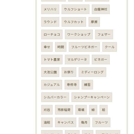
メリハリ
ウルフショート
白龍神社
ラウンド
ウルフカット
摩擦
ローチョコ
ワークショップ
フェザー
幸せ
時間
フルーツビネガー
クール
トマト農家
マルゲリータ
ビネガー
大池公園
お祭り
ミディーロング
カジュアル
専修寺
練習
シルバーカラー
シャンプーキャンペーン
刈谷
市原稲荷
環境
緑
絵
油絵
キャンバス
毎月
フルーツ