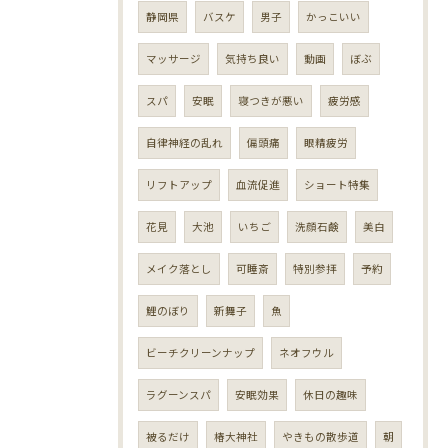
静岡県
バスケ
男子
かっこいい
マッサージ
気持ち良い
動画
ぼぶ
スパ
安眠
寝つきが悪い
疲労感
自律神経の乱れ
偏頭痛
眼精疲労
リフトアップ
血流促進
ショート特集
花見
大池
いちご
洗顔石鹸
美白
メイク落とし
可睡斎
特別参拝
予約
鯉のぼり
新舞子
魚
ビーチクリーンナップ
ネオフウル
ラグーンスパ
安眠効果
休日の趣味
被るだけ
椿大神社
やきもの散歩道
朝