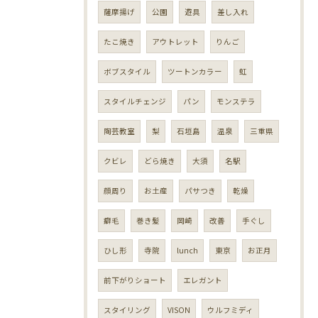
薩摩揚げ
公園
遊具
差し入れ
たこ焼き
アウトレット
りんご
ボブスタイル
ツートンカラー
虹
スタイルチェンジ
パン
モンステラ
陶芸教室
梨
石垣島
温泉
三重県
クビレ
どら焼き
大須
名駅
顔周り
お土産
パサつき
乾燥
癖毛
巻き髪
岡崎
改善
手ぐし
ひし形
寺院
lunch
東京
お正月
前下がりショート
エレガント
スタイリング
VISON
ウルフミディ