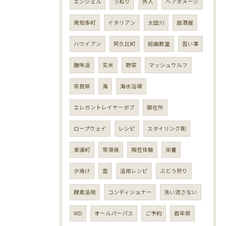
エンジェル
うねり
外人
ヘアダメージ
南知多町
イタリアン
太田川
居酒屋
ハワイアン
阿久比町
絵画教室
習い事
趣味活
玄米
野菜
マッシュウルフ
奈良県
海
海水浴場
エレガントレイヤーボブ
御在所
ロープウェイ
レシピ
スタイリング剤
東浦町
常滑焼
陶芸体験
栄養
夕焼け
雲
活用レシピ
ぶどう狩り
酵素活用
コンディショナー
洗い流さない
WD
オールパーパス
ご予約
周年祭