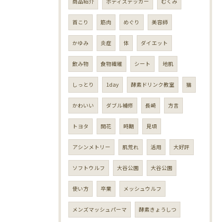
商品紹介
ボディステッカー
むくみ
首こり
筋肉
めぐり
美容師
かゆみ
炎症
体
ダイエット
飲み物
食物繊維
シート
地肌
しっとり
1day
酵素ドリンク教室
猫
かわいい
ダブル補修
長崎
方言
トヨタ
開花
時期
見頃
アシンメトリー
肌荒れ
活用
大好評
ソフトウルフ
大谷公園
大谷公園
使い方
卒業
メッシュウルフ
メンズマッシュパーマ
酵素きょうしつ