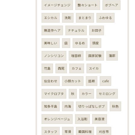
イメージチェンジ
艶々ショート
ボブヘア
エシカル
洗剤
まとまり
ふわゆる
無造作ヘア
ナチュラル
お団子
美味しい
店
ゆるめ
頭皮
ノンシリコン
理容師
国家試験
蒲郡
竹島
西尾
カフェ
スイカ
似合わせ
小顔カット
話題
cafe
マイクロブタ
秋
カラー
セミロング
知多半島
内海
切りっぱなしボブ
秋色
オレンジベージュ
入浴剤
美容液
スタッフ
常滑
韓国料理
刈谷市