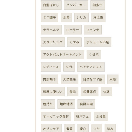
白髪ぼかし
ハンバーガー
知多牛
ミニ団子
水素
シリカ
冷え性
テラヘルツ
ローラー
フェンテ
スタアリング
くすみ
ボリューム不足
アウトバストリートメント
くせ毛
レディース
50代
ヘアケアミスト
内部補修
天然由来
自然なツヤ感
束感
頭皮に優しい
食欲
栄養満点
体調
色持ち
地産地消
発酵料理
オーガニック食材
桃パフェ
水分量
オゾンケア
髪質
安心
ツヤ
悩み