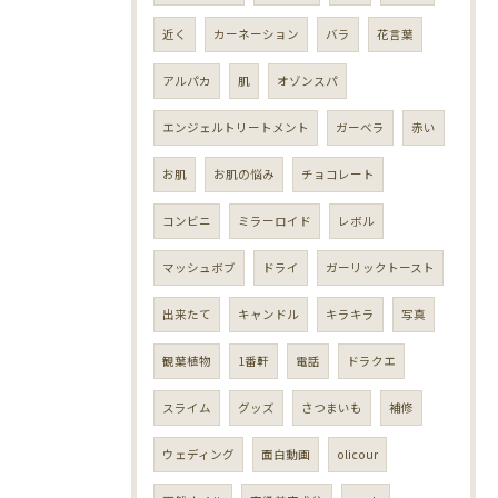
近く
カーネーション
バラ
花言葉
アルパカ
肌
オゾンスパ
エンジェルトリートメント
ガーベラ
赤い
お肌
お肌の悩み
チョコレート
コンビニ
ミラーロイド
レボル
マッシュボブ
ドライ
ガーリックトースト
出来たて
キャンドル
キラキラ
写真
観葉植物
1番軒
電話
ドラクエ
スライム
グッズ
さつまいも
補修
ウェディング
面白動画
olicour