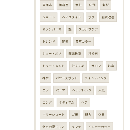
東海市
美容室
女性
40代
髪型
ショート
ヘアスタイル
ボブ
髪質改善
オゾンパーマ
艶
スカルプケア
トレンド
艶髪
良草カラー
ショートボブ
酵素教室
常滑市
トリートメント
おすすめ
サロン
岐阜
神社
パワースポット
ワインディング
コツ
パーマ
ヘアアレンジ
人気
ロング
ミディアム
ヘア
ベリーショート
ご飯
魅力
休日
休日の過ごし方
ランチ
インナーカラー