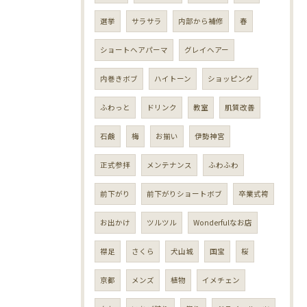
選挙
サラサラ
内部から補修
春
ショートヘアパーマ
グレイヘアー
内巻きボブ
ハイトーン
ショッピング
ふわっと
ドリンク
教室
肌質改善
石鹸
梅
お揃い
伊勢神宮
正式参拝
メンテナンス
ふわふわ
前下がり
前下がりショートボブ
卒業式袴
お出かけ
ツルツル
Wonderfulなお店
襟足
さくら
犬山城
国宝
桜
京都
メンズ
植物
イメチェン