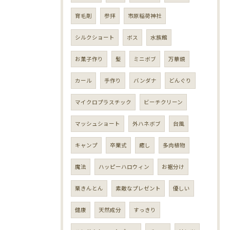
育毛剤
参拝
市原稲荷神社
シルクショート
ボス
水族館
お菓子作り
髪
ミニボブ
万華鏡
カール
手作り
バンダナ
どんぐり
マイクロプラスチック
ビーチクリーン
マッシュショート
外ハネボブ
台風
キャンプ
卒業式
癒し
多肉植物
魔法
ハッピーハロウィン
お裾分け
栗きんとん
素敵なプレゼント
優しい
健康
天然成分
すっきり