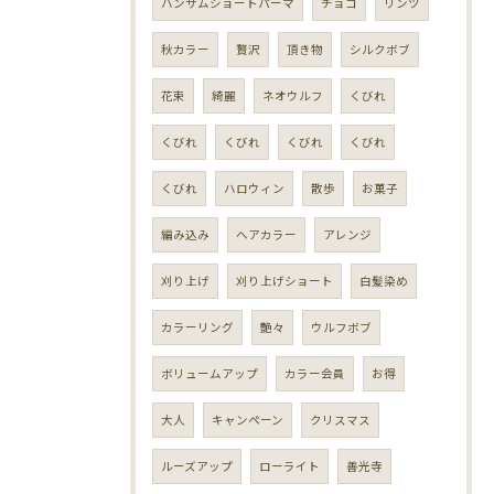
ハンサムショートパーマ
チョコ
リンツ
秋カラー
贅沢
頂き物
シルクボブ
花束
綺麗
ネオウルフ
くびれ
くびれ
くびれ
くびれ
くびれ
くびれ
ハロウィン
散歩
お菓子
編み込み
ヘアカラー
アレンジ
刈り上げ
刈り上げショート
白髪染め
カラーリング
艶々
ウルフボブ
ボリュームアップ
カラー会員
お得
大人
キャンペーン
クリスマス
ルーズアップ
ローライト
善光寺