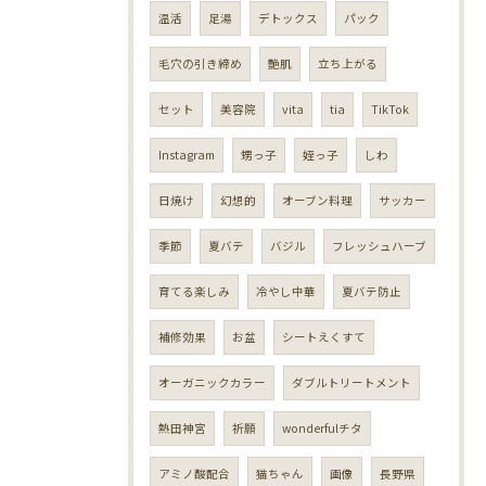
温活
足湯
デトックス
パック
毛穴の引き締め
艶肌
立ち上がる
セット
美容院
vita
tia
TikTok
Instagram
甥っ子
姪っ子
しわ
日焼け
幻想的
オーブン料理
サッカー
季節
夏バテ
バジル
フレッシュハーブ
育てる楽しみ
冷やし中華
夏バテ防止
補修効果
お盆
シートえくすて
オーガニックカラー
ダブルトリートメント
熱田神宮
祈願
wonderfulチタ
アミノ酸配合
猫ちゃん
画像
長野県