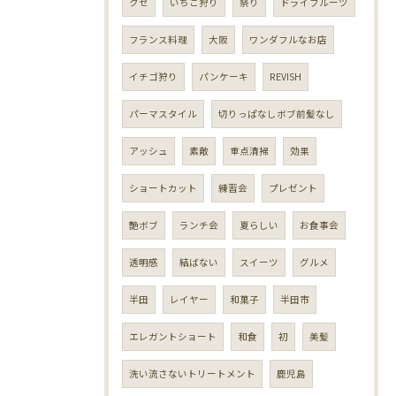
クセ
いちご狩り
祭り
ドライフルーツ
フランス料理
大阪
ワンダフルなお店
イチゴ狩り
パンケーキ
REVISH
パーマスタイル
切りっぱなしボブ前髪なし
アッシュ
素敵
重点清掃
効果
ショートカット
練習会
プレゼント
艶ボブ
ランチ会
夏らしい
お食事会
透明感
結ばない
スイーツ
グルメ
半田
レイヤー
和菓子
半田市
エレガントショート
和食
初
美髪
洗い流さないトリートメント
鹿児島