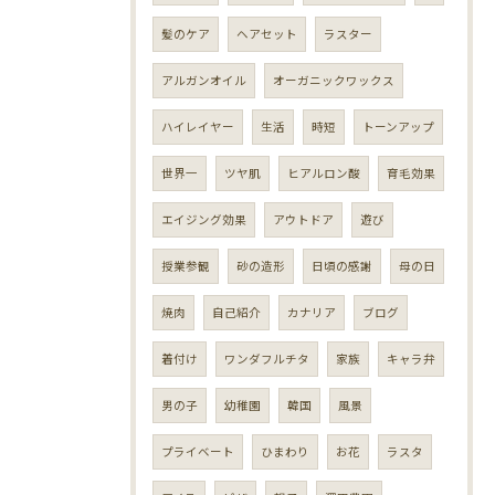
髪のケア
ヘアセット
ラスター
アルガンオイル
オーガニックワックス
ハイレイヤー
生活
時短
トーンアップ
世界一
ツヤ肌
ヒアルロン酸
育毛効果
エイジング効果
アウトドア
遊び
授業参観
砂の造形
日頃の感謝
母の日
焼肉
自己紹介
カナリア
ブログ
着付け
ワンダフルチタ
家族
キャラ弁
男の子
幼稚園
韓国
風景
プライベート
ひまわり
お花
ラスタ