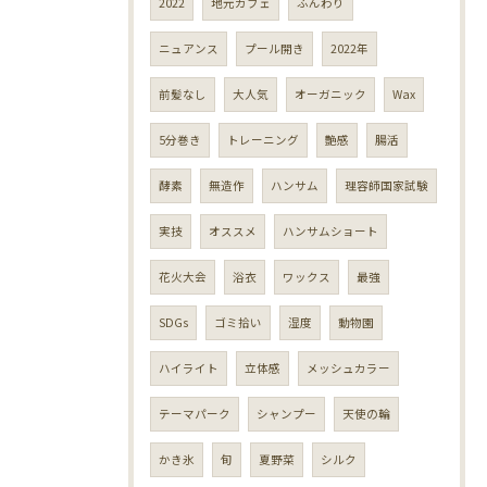
2022
地元カフェ
ふんわり
ニュアンス
プール開き
2022年
前髪なし
大人気
オーガニック
Wax
5分巻き
トレーニング
艶感
腸活
酵素
無造作
ハンサム
理容師国家試験
実技
オススメ
ハンサムショート
花火大会
浴衣
ワックス
最強
SDGs
ゴミ拾い
湿度
動物園
ハイライト
立体感
メッシュカラー
テーマパーク
シャンプー
天使の輪
かき氷
旬
夏野菜
シルク