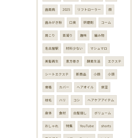
歯周病
2025
リフトローラー
顔
歯みがき粉
口臭
研磨剤
コーム
肩こり
首凝り
趣味
編み物
名古屋駅
材料少ない
マシュマロ
美髪再生
恵方巻き
酵素生活
エクステ
シートエクステ
新商品
小顔
小頭
骨格
カバー
ヘアオイル
保湿
枝毛
ハリ
コシ
ヘアケアアイテム
身体
食材
白髪隠し
ボリューム
おしゃれ
特集
YouTube
shorts