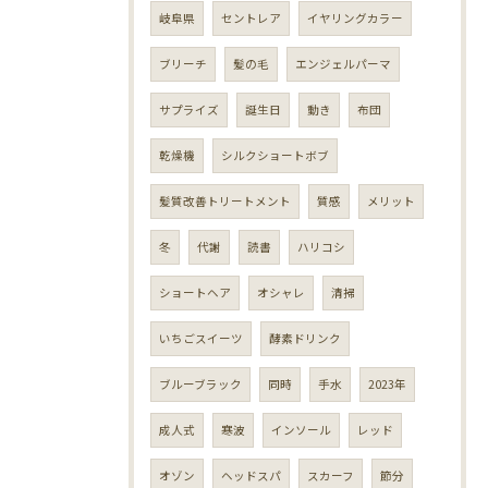
岐阜県
セントレア
イヤリングカラー
ブリーチ
髪の毛
エンジェルパーマ
サプライズ
誕生日
動き
布団
乾燥機
シルクショートボブ
髪質改善トリートメント
質感
メリット
冬
代謝
読書
ハリコシ
ショートヘア
オシャレ
清掃
いちごスイーツ
酵素ドリンク
ブルーブラック
同時
手水
2023年
成人式
寒波
インソール
レッド
オゾン
ヘッドスパ
スカーフ
節分