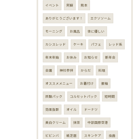
イベント
阿蘇
熊本
ありがとうございます！
エクソソーム
モーニング
お風呂
体に優しい
カシスレッド
ケーキ
パフェ
レッド系
年末年始
お休み
お知らせ
新年会
会議
神社参拝
からだ
料理
オススメメニュー
お着付け
振袖
炭酸パック
コルセットパック
短時間
効果抜群
オイル
ドーナツ
美白クリーム
抹茶
中部国際空港
ビビンバ
紙芝居
スキンケア
虫歯