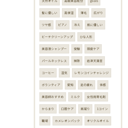
天然オイル
高級美容成分
goals
髪に優しい
高保湿
薄毛
広がり
ツヤ感
ピアノ
冷え
肌に優しい
ビーチクリーンアップ
ひな人形
美容液シャンプー
受験
頭皮ケア
パールネックレス
掃除
岩津天満宮
コーヒー
湿気
レモンコインチャレンジ
ボランティア
愛知
足の疲れ
体感
美容師おすすめ
ミルク
女性用育毛剤
からまり
口腔ケア
肩凝り
1コイン
職場
カメレオンパック
オリクルオイル