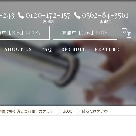
-243
0120-172-157
0562-84-3561
常滑店
東浦店
滑店【公式】LINE。
東浦店【公式】LINE
ABOUT US
FAQ
RECRUIT
FEATURE
オゾンパーマ
髪質改善
カット
容室は髪を労る美容室・カナリア
BLOG
貼るだけケア😊
トリートメント
ミラーロイド