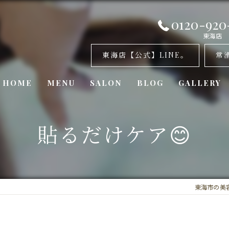
0120-920
東海店
東海店【公式】LINE。
常
HOME
MENU
SALON
BLOG
GALLERY
美容室・カナリア 東海店
貼るだけケア😊
美容室・カナリア 常滑店
美容室・カナリア東浦店
東海市の美