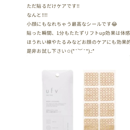
ただ貼るだけケアです‼︎
なんと‼︎‼︎
小顔にもなれちゃう最高なシールです😂
貼った瞬間、1分もたたずリフトup効果は体感
ほうれい線やたるみなどお顔のケアにも効果
是非お試し下さい✩(*˘︶˘*).:*