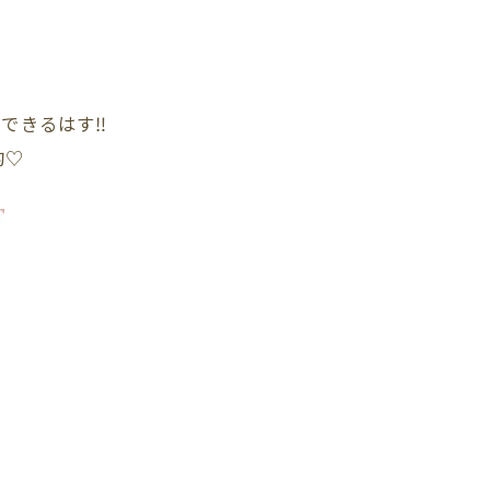
できるはす‼︎
的♡