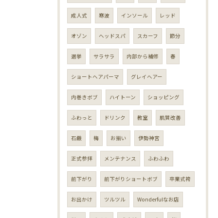
成人式
寒波
インソール
レッド
オゾン
ヘッドスパ
スカーフ
節分
選挙
サラサラ
内部から補修
春
ショートヘアパーマ
グレイヘアー
内巻きボブ
ハイトーン
ショッピング
ふわっと
ドリンク
教室
肌質改善
石鹸
梅
お揃い
伊勢神宮
正式参拝
メンテナンス
ふわふわ
前下がり
前下がりショートボブ
卒業式袴
お出かけ
ツルツル
Wonderfulなお店