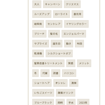
大人
キャンペーン
クリスマス
ルーズアップ
ローライト
善光寺
岐阜県
セントレア
イヤリングカラー
ブリーチ
髪の毛
エンジェルパーマ
サプライズ
誕生日
動き
布団
乾燥機
シルクショートボブ
髪質改善トリートメント
質感
メリット
冬
代謝
読書
ハリコシ
ショートヘア
オシャレ
清掃
いちごスイーツ
酵素ドリンク
ブルーブラック
同時
手水
2023年