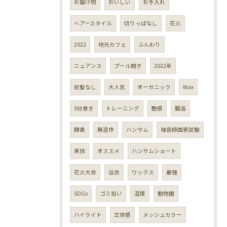
お届け物
おいしい
お手入れ
ヘアースタイル
切りっぱなし
花火
2022
地元カフェ
ふんわり
ニュアンス
プール開き
2022年
前髪なし
大人気
オーガニック
Wax
5分巻き
トレーニング
艶感
腸活
酵素
無造作
ハンサム
理容師国家試験
実技
オススメ
ハンサムショート
花火大会
浴衣
ワックス
最強
SDGs
ゴミ拾い
湿度
動物園
ハイライト
立体感
メッシュカラー