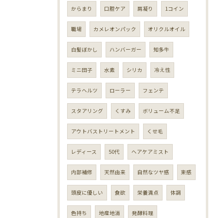
からまり
口腔ケア
肩凝り
1コイン
職場
カメレオンパック
オリクルオイル
白髪ぼかし
ハンバーガー
知多牛
ミニ団子
水素
シリカ
冷え性
テラヘルツ
ローラー
フェンテ
スタアリング
くすみ
ボリューム不足
アウトバストリートメント
くせ毛
レディース
50代
ヘアケアミスト
内部補修
天然由来
自然なツヤ感
束感
頭皮に優しい
食欲
栄養満点
体調
色持ち
地産地消
発酵料理