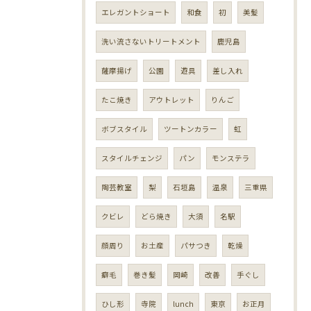
エレガントショート
和食
初
美髪
洗い流さないトリートメント
鹿児島
薩摩揚げ
公園
遊具
差し入れ
たこ焼き
アウトレット
りんご
ボブスタイル
ツートンカラー
虹
スタイルチェンジ
パン
モンステラ
陶芸教室
梨
石垣島
温泉
三重県
クビレ
どら焼き
大須
名駅
顔周り
お土産
パサつき
乾燥
癖毛
巻き髪
岡崎
改善
手ぐし
ひし形
寺院
lunch
東京
お正月