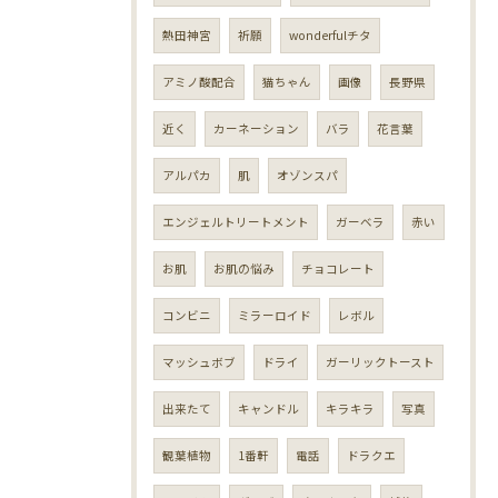
熱田神宮
祈願
wonderfulチタ
アミノ酸配合
猫ちゃん
画像
長野県
近く
カーネーション
バラ
花言葉
アルパカ
肌
オゾンスパ
エンジェルトリートメント
ガーベラ
赤い
お肌
お肌の悩み
チョコレート
コンビニ
ミラーロイド
レボル
マッシュボブ
ドライ
ガーリックトースト
出来たて
キャンドル
キラキラ
写真
観葉植物
1番軒
電話
ドラクエ