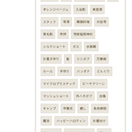
オレンジベージュ
入浴剤
美容液
スタッフ
常滑
韓国料理
刈谷市
育毛剤
参拝
市原稲荷神社
シルクショート
ボス
水族館
お菓子作り
髪
ミニボブ
万華鏡
カール
手作り
バンダナ
どんぐり
マイクロプラスチック
ビーチクリーン
マッシュショート
外ハネボブ
台風
キャンプ
卒業式
癒し
多肉植物
魔法
ハッピーハロウィン
お裾分け