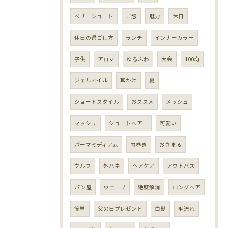
ベリーショート
ご飯
魅力
休日
休日の過ごし方
ランチ
インナーカラー
子供
アロマ
ゆるふわ
大会
100均
ジェルネイル
耳かけ
夏
ショートスタイル
おススメ
メッシュ
マッシュ
ショートヘアー
可愛い
パーマミディアム
内巻き
おさまる
ウルフ
外ハネ
ヘアケア
アウトバス
パン屋
ウェーブ
絶壁解消
ロングヘア
簡単
父の日プレゼント
白髪
毛流れ