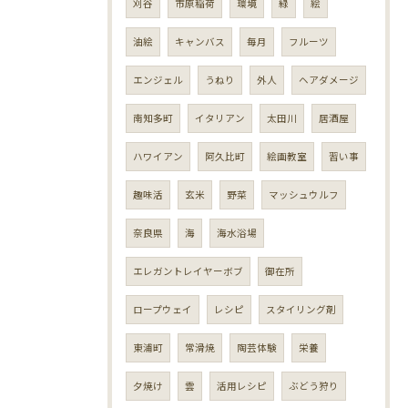
刈谷
市原稲荷
環境
緑
絵
油絵
キャンバス
毎月
フルーツ
エンジェル
うねり
外人
ヘアダメージ
南知多町
イタリアン
太田川
居酒屋
ハワイアン
阿久比町
絵画教室
習い事
趣味活
玄米
野菜
マッシュウルフ
奈良県
海
海水浴場
エレガントレイヤーボブ
御在所
ロープウェイ
レシピ
スタイリング剤
東浦町
常滑焼
陶芸体験
栄養
夕焼け
雲
活用レシピ
ぶどう狩り