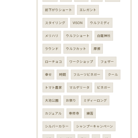
前下がりショート
エレガント
スタイリング
VISON
ウルフミディ
メリハリ
ウルフショート
白龍神社
ラウンド
ウルフカット
摩擦
ローチョコ
ワークショップ
フェザー
幸せ
時間
フルーツビネガー
クール
トマト農家
マルゲリータ
ビネガー
大池公園
お祭り
ミディーロング
カジュアル
専修寺
練習
シルバーカラー
シャンプーキャンペーン