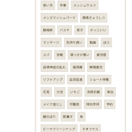
使い方
卒業
メッシュウルフ
メンズマッシュパーマ
酵素きょうしつ
静岡県
バスケ
男子
かっこいい
マッサージ
気持ち良い
動画
ぼぶ
スパ
安眠
寝つきが悪い
疲労感
自律神経の乱れ
偏頭痛
眼精疲労
リフトアップ
血流促進
ショート特集
花見
大池
いちご
洗顔石鹸
美白
メイク落とし
可睡斎
特別参拝
予約
鯉のぼり
新舞子
魚
ビーチクリーンナップ
ネオフウル