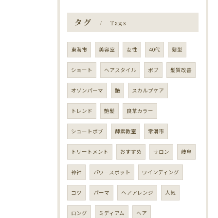
タグ
Tags
東海市
美容室
女性
40代
髪型
ショート
ヘアスタイル
ボブ
髪質改善
オゾンパーマ
艶
スカルプケア
トレンド
艶髪
良草カラー
ショートボブ
酵素教室
常滑市
トリートメント
おすすめ
サロン
岐阜
神社
パワースポット
ワインディング
コツ
パーマ
ヘアアレンジ
人気
ロング
ミディアム
ヘア