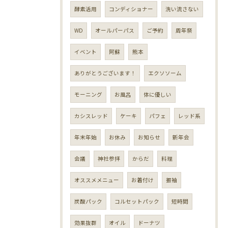
酵素活用
コンディショナー
洗い流さない
WD
オールパーパス
ご予約
周年祭
イベント
阿蘇
熊本
ありがとうございます！
エクソソーム
モーニング
お風呂
体に優しい
カシスレッド
ケーキ
パフェ
レッド系
年末年始
お休み
お知らせ
新年会
会議
神社参拝
からだ
料理
オススメメニュー
お着付け
振袖
炭酸パック
コルセットパック
短時間
効果抜群
オイル
ドーナツ