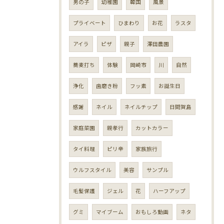
男の子
幼稚園
韓国
風景
プライベート
ひまわり
お花
ラスタ
アイラ
ピザ
親子
澤田農園
蕎麦打ち
体験
岡崎市
川
自然
浄化
歯磨き粉
フッ素
お誕生日
感謝
ネイル
ネイルチップ
日間賀島
家庭菜園
親孝行
カットカラー
タイ料理
ピリ辛
家族旅行
ウルフスタイル
美容
サンプル
毛髪保護
ジェル
花
ハーフアップ
グミ
マイブーム
おもしろ動画
ネタ