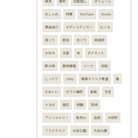
身体
食材
白髪隠し
ボリューム
おしゃれ
特集
YouTube
shorts
商品紹介
ボディステッカー
むくみ
首こり
筋肉
めぐり
美容師
かゆみ
炎症
体
ダイエット
飲み物
食物繊維
シート
地肌
しっとり
1day
酵素ドリンク教室
猫
かわいい
ダブル補修
長崎
方言
トヨタ
開花
時期
見頃
アシンメトリー
肌荒れ
活用
大好評
ソフトウルフ
大谷公園
大谷公園