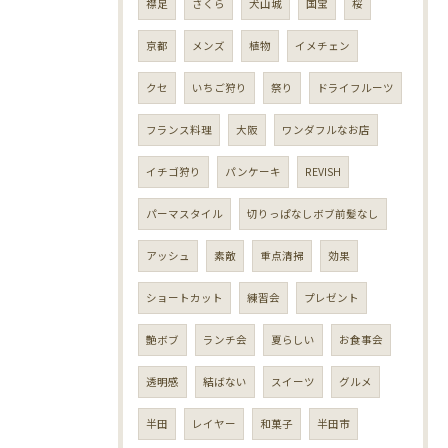
襟足
さくら
犬山城
国宝
桜
京都
メンズ
植物
イメチェン
クセ
いちご狩り
祭り
ドライフルーツ
フランス料理
大阪
ワンダフルなお店
イチゴ狩り
パンケーキ
REVISH
パーマスタイル
切りっぱなしボブ前髪なし
アッシュ
素敵
重点清掃
効果
ショートカット
練習会
プレゼント
艶ボブ
ランチ会
夏らしい
お食事会
透明感
結ばない
スイーツ
グルメ
半田
レイヤー
和菓子
半田市