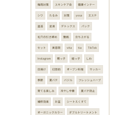
梅雨対策
スキンケア会
健康インナー
シワ
たるみ
対策
yosa
エステ
温活
足湯
デトックス
パック
毛穴の引き締め
艶肌
立ち上がる
セット
美容院
vita
tia
TikTok
Instagram
甥っ子
姪っ子
しわ
日焼け
幻想的
オーブン料理
サッカー
季節
夏バテ
バジル
フレッシュハーブ
育てる楽しみ
冷やし中華
夏バテ防止
補修効果
お盆
シートえくすて
オーガニックカラー
ダブルトリートメント