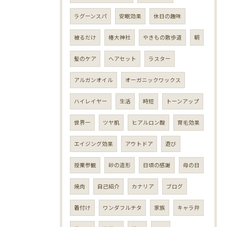
ラグーンスパ
安眠効果
休日の趣味
被るだけ
椿大神社
やきもの散歩道
朝
髪のケア
ヘアセット
ラスター
アルガンオイル
オーガニックワックス
ハイレイヤー
生活
時短
トーンアップ
世界一
ツヤ肌
ヒアルロン酸
育毛効果
エイジング効果
アウトドア
遊び
授業参観
砂の造形
日頃の感謝
母の日
焼肉
自己紹介
カナリア
ブログ
着付け
ワンダフルチタ
家族
キャラ弁