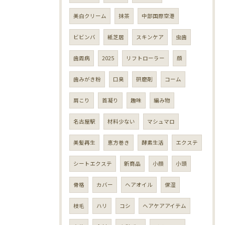
美白クリーム
抹茶
中部国際空港
ビビンバ
紙芝居
スキンケア
虫歯
歯周病
2025
リフトローラー
顔
歯みがき粉
口臭
研磨剤
コーム
肩こり
首凝り
趣味
編み物
名古屋駅
材料少ない
マシュマロ
美髪再生
恵方巻き
酵素生活
エクステ
シートエクステ
新商品
小顔
小頭
骨格
カバー
ヘアオイル
保湿
枝毛
ハリ
コシ
ヘアケアアイテム