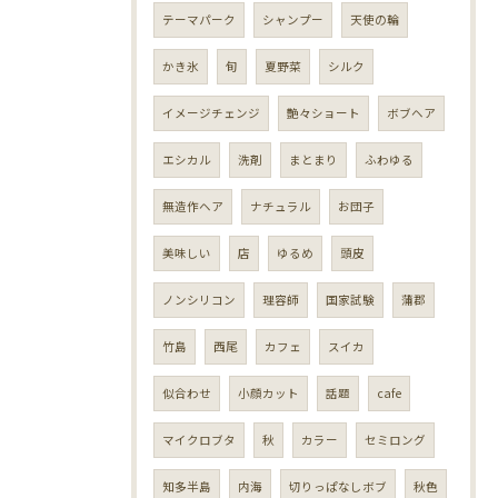
テーマパーク
シャンプー
天使の輪
かき氷
旬
夏野菜
シルク
イメージチェンジ
艶々ショート
ボブヘア
エシカル
洗剤
まとまり
ふわゆる
無造作ヘア
ナチュラル
お団子
美味しい
店
ゆるめ
頭皮
ノンシリコン
理容師
国家試験
蒲郡
竹島
西尾
カフェ
スイカ
似合わせ
小顔カット
話題
cafe
マイクロブタ
秋
カラー
セミロング
知多半島
内海
切りっぱなしボブ
秋色