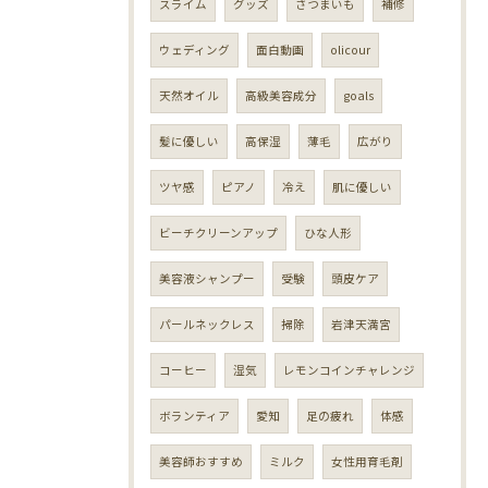
スライム
グッズ
さつまいも
補修
ウェディング
面白動画
olicour
天然オイル
高級美容成分
goals
髪に優しい
高保湿
薄毛
広がり
ツヤ感
ピアノ
冷え
肌に優しい
ビーチクリーンアップ
ひな人形
美容液シャンプー
受験
頭皮ケア
パールネックレス
掃除
岩津天満宮
コーヒー
湿気
レモンコインチャレンジ
ボランティア
愛知
足の疲れ
体感
美容師おすすめ
ミルク
女性用育毛剤