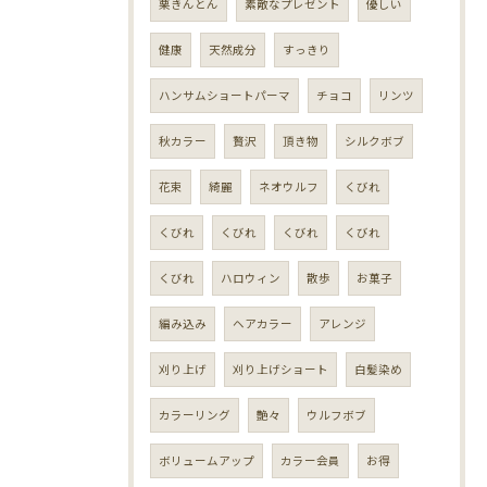
栗きんとん
素敵なプレゼント
優しい
健康
天然成分
すっきり
ハンサムショートパーマ
チョコ
リンツ
秋カラー
贅沢
頂き物
シルクボブ
花束
綺麗
ネオウルフ
くびれ
くびれ
くびれ
くびれ
くびれ
くびれ
ハロウィン
散歩
お菓子
編み込み
ヘアカラー
アレンジ
刈り上げ
刈り上げショート
白髪染め
カラーリング
艶々
ウルフボブ
ボリュームアップ
カラー会員
お得