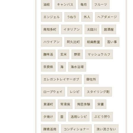
油絵
キャンバス
毎月
フルーツ
エンジェル
うねり
外人
ヘアダメージ
南知多町
イタリアン
太田川
居酒屋
ハワイアン
阿久比町
絵画教室
習い事
趣味活
玄米
野菜
マッシュウルフ
奈良県
海
海水浴場
エレガントレイヤーボブ
御在所
ロープウェイ
レシピ
スタイリング剤
東浦町
常滑焼
陶芸体験
栄養
夕焼け
雲
活用レシピ
ぶどう狩り
酵素活用
コンディショナー
洗い流さない