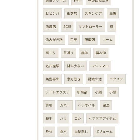
美白クリーム
抹茶
中部国際空港
ビビンバ
紙芝居
スキンケア
虫歯
歯周病
2025
リフトローラー
顔
歯みがき粉
口臭
研磨剤
コーム
肩こり
首凝り
趣味
編み物
名古屋駅
材料少ない
マシュマロ
美髪再生
恵方巻き
酵素生活
エクステ
シートエクステ
新商品
小顔
小頭
骨格
カバー
ヘアオイル
保湿
枝毛
ハリ
コシ
ヘアケアアイテム
身体
食材
白髪隠し
ボリューム