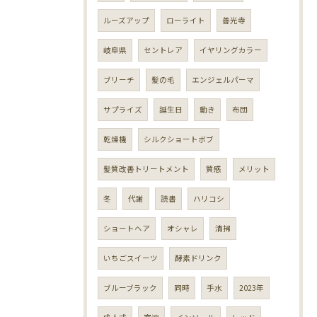
ルーズアップ
ローライト
善光寺
岐阜県
セントレア
イヤリングカラー
ブリーチ
髪の毛
エンジェルパーマ
サプライズ
誕生日
動き
布団
乾燥機
シルクショートボブ
髪質改善トリートメント
質感
メリット
冬
代謝
読書
ハリコシ
ショートヘア
オシャレ
清掃
いちごスイーツ
酵素ドリンク
ブルーブラック
同時
手水
2023年