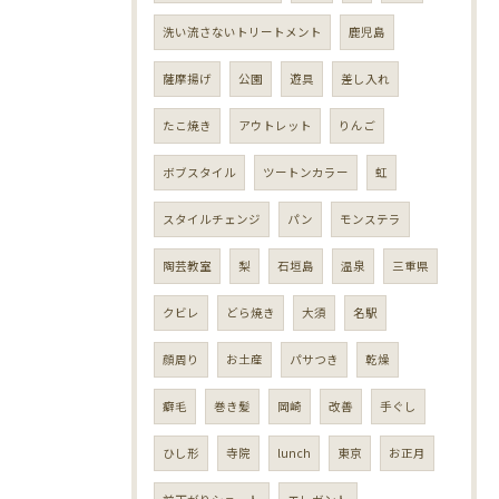
洗い流さないトリートメント
鹿児島
薩摩揚げ
公園
遊具
差し入れ
たこ焼き
アウトレット
りんご
ボブスタイル
ツートンカラー
虹
スタイルチェンジ
パン
モンステラ
陶芸教室
梨
石垣島
温泉
三重県
クビレ
どら焼き
大須
名駅
顔周り
お土産
パサつき
乾燥
癖毛
巻き髪
岡崎
改善
手ぐし
ひし形
寺院
lunch
東京
お正月