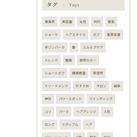
タグ
Tags
東海市
美容室
女性
40代
髪型
ショート
ヘアスタイル
ボブ
髪質改善
オゾンパーマ
艶
スカルプケア
トレンド
艶髪
良草カラー
ショートボブ
酵素教室
常滑市
トリートメント
おすすめ
サロン
岐阜
神社
パワースポット
ワインディング
コツ
パーマ
ヘアアレンジ
人気
ロング
ミディアム
ヘア