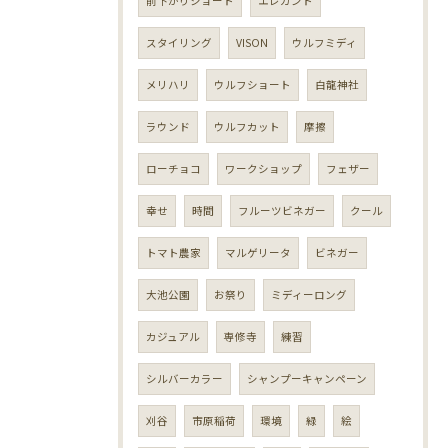
前下がりショート
エレガント
スタイリング
VISON
ウルフミディ
メリハリ
ウルフショート
白龍神社
ラウンド
ウルフカット
摩擦
ローチョコ
ワークショップ
フェザー
幸せ
時間
フルーツビネガー
クール
トマト農家
マルゲリータ
ビネガー
大池公園
お祭り
ミディーロング
カジュアル
専修寺
練習
シルバーカラー
シャンプーキャンペーン
刈谷
市原稲荷
環境
緑
絵