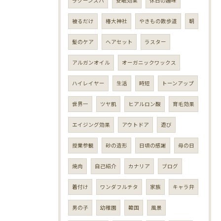
ラグーンスパ
安眠効果
休日の趣味
被るだけ
椿大神社
やきもの散歩道
朝
髪のケア
ヘアセット
ラスター
アルガンオイル
オーガニックワックス
ハイレイヤー
生活
時短
トーンアップ
世界一
ツヤ肌
ヒアルロン酸
育毛効果
エイジング効果
アウトドア
遊び
授業参観
砂の造形
日頃の感謝
母の日
焼肉
自己紹介
カナリア
ブログ
着付け
ワンダフルチタ
家族
キャラ弁
男の子
幼稚園
韓国
風景