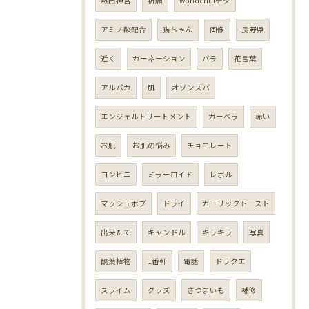
熱田神宮
祈願
wonderfulチタ
アミノ酸配合
猫ちゃん
画像
長野県
近く
カーネーション
バラ
花言葉
アルパカ
肌
オゾンスパ
エンジェルトリートメント
ガーベラ
赤い
お肌
お肌の悩み
チョコレート
コンビニ
ミラーロイド
レボル
マッシュボブ
ドライ
ガーリックトースト
出来たて
キャンドル
キラキラ
写真
観葉植物
1番軒
電話
ドラクエ
スライム
グッズ
さつまいも
補修