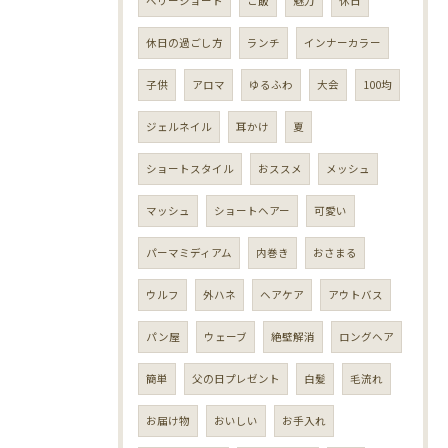
ベリーショート
ご飯
魅力
休日
休日の過ごし方
ランチ
インナーカラー
子供
アロマ
ゆるふわ
大会
100均
ジェルネイル
耳かけ
夏
ショートスタイル
おススメ
メッシュ
マッシュ
ショートヘアー
可愛い
パーマミディアム
内巻き
おさまる
ウルフ
外ハネ
ヘアケア
アウトバス
パン屋
ウェーブ
絶壁解消
ロングヘア
簡単
父の日プレゼント
白髪
毛流れ
お届け物
おいしい
お手入れ