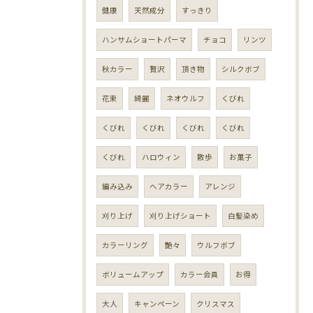
健康
天然成分
すっきり
ハンサムショートパーマ
チョコ
リンツ
秋カラー
贅沢
頂き物
シルクボブ
花束
綺麗
ネオウルフ
くびれ
くびれ
くびれ
くびれ
くびれ
くびれ
ハロウィン
散歩
お菓子
編み込み
ヘアカラー
アレンジ
刈り上げ
刈り上げショート
白髪染め
カラーリング
艶々
ウルフボブ
ボリュームアップ
カラー会員
お得
大人
キャンペーン
クリスマス