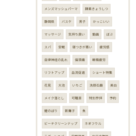
メンズマッシュパーマ
酵素きょうしつ
静岡県
バスケ
男子
かっこいい
マッサージ
気持ち良い
動画
ぼぶ
スパ
安眠
寝つきが悪い
疲労感
自律神経の乱れ
偏頭痛
眼精疲労
リフトアップ
血流促進
ショート特集
花見
大池
いちご
洗顔石鹸
美白
メイク落とし
可睡斎
特別参拝
予約
鯉のぼり
新舞子
魚
ビーチクリーンナップ
ネオフウル