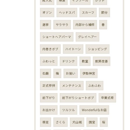
成人式
寒波
インソール
レッド
オゾン
ヘッドスパ
スカーフ
節分
選挙
サラサラ
内部から補修
春
ショートヘアパーマ
グレイヘアー
内巻きボブ
ハイトーン
ショッピング
ふわっと
ドリンク
教室
肌質改善
石鹸
梅
お揃い
伊勢神宮
正式参拝
メンテナンス
ふわふわ
前下がり
前下がりショートボブ
卒業式袴
お出かけ
ツルツル
Wonderfulなお店
襟足
さくら
犬山城
国宝
桜