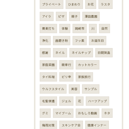
プライベート
ひまわり
お花
ラスタ
アイラ
ピザ
親子
澤田農園
蕎麦打ち
体験
岡崎市
川
自然
浄化
歯磨き粉
フッ素
お誕生日
感謝
ネイル
ネイルチップ
日間賀島
家庭菜園
親孝行
カットカラー
タイ料理
ピリ辛
家族旅行
ウルフスタイル
美容
サンプル
毛髪保護
ジェル
花
ハーフアップ
グミ
マイブーム
おもしろ動画
ネタ
梅雨対策
スキンケア会
健康インナー