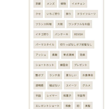
京都
メンズ
植物
イメチェン
クセ
いちご狩り
祭り
ドライフルーツ
フランス料理
大阪
ワンダフルなお店
イチゴ狩り
パンケーキ
REVISH
パーマスタイル
切りっぱなしボブ前髪なし
アッシュ
素敵
重点清掃
効果
ショートカット
練習会
プレゼント
艶ボブ
ランチ会
夏らしい
お食事会
透明感
結ばない
スイーツ
グルメ
半田
レイヤー
和菓子
半田市
エレガントショート
和食
初
美髪