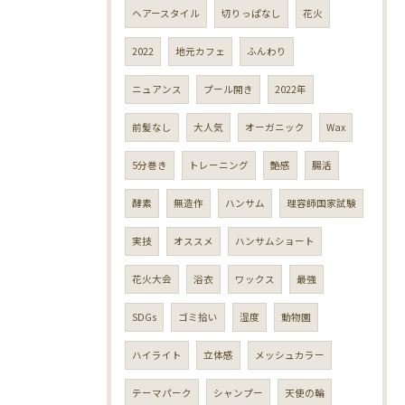
ヘアースタイル
切りっぱなし
花火
2022
地元カフェ
ふんわり
ニュアンス
プール開き
2022年
前髪なし
大人気
オーガニック
Wax
5分巻き
トレーニング
艶感
腸活
酵素
無造作
ハンサム
理容師国家試験
実技
オススメ
ハンサムショート
花火大会
浴衣
ワックス
最強
SDGs
ゴミ拾い
湿度
動物園
ハイライト
立体感
メッシュカラー
テーマパーク
シャンプー
天使の輪