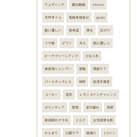
ウェディング
面白動画
olicour
天然オイル
高級美容成分
goals
髪に優しい
高保湿
薄毛
広がり
ツヤ感
ピアノ
冷え
肌に優しい
ビーチクリーンアップ
ひな人形
美容液シャンプー
受験
頭皮ケア
パールネックレス
掃除
岩津天満宮
コーヒー
湿気
レモンコインチャレンジ
ボランティア
愛知
足の疲れ
体感
美容師おすすめ
ミルク
女性用育毛剤
からまり
口腔ケア
肩凝り
1コイン