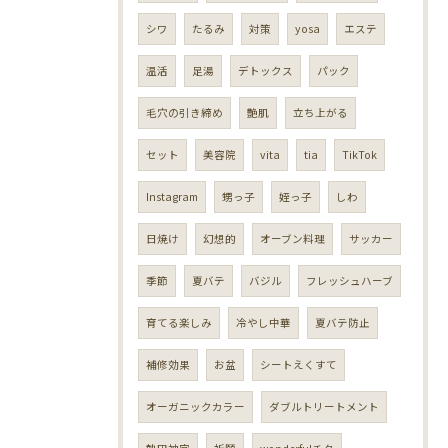
シワ
たるみ
対策
yosa
エステ
温活
足湯
デトックス
パック
毛穴の引き締め
艶肌
立ち上がる
セット
美容院
vita
tia
TikTok
Instagram
甥っ子
姪っ子
しわ
日焼け
幻想的
オーブン料理
サッカー
季節
夏バテ
バジル
フレッシュハーブ
育てる楽しみ
冷やし中華
夏バテ防止
補修効果
お盆
シートえくすて
オーガニックカラー
ダブルトリートメント