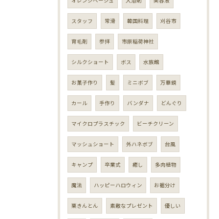
オレンジベージュ
入浴剤
美容液
スタッフ
常滑
韓国料理
刈谷市
育毛剤
参拝
市原稲荷神社
シルクショート
ボス
水族館
お菓子作り
髪
ミニボブ
万華鏡
カール
手作り
バンダナ
どんぐり
マイクロプラスチック
ビーチクリーン
マッシュショート
外ハネボブ
台風
キャンプ
卒業式
癒し
多肉植物
魔法
ハッピーハロウィン
お裾分け
栗きんとん
素敵なプレゼント
優しい