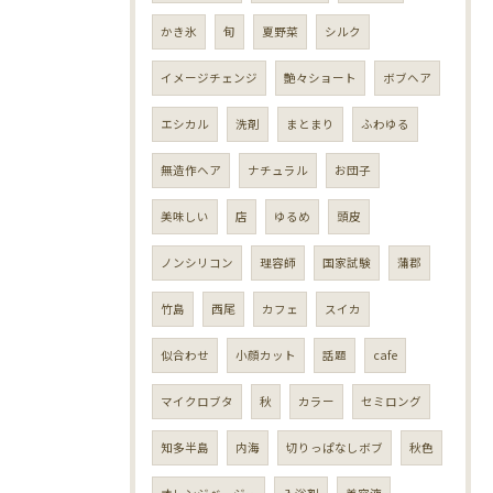
かき氷
旬
夏野菜
シルク
イメージチェンジ
艶々ショート
ボブヘア
エシカル
洗剤
まとまり
ふわゆる
無造作ヘア
ナチュラル
お団子
美味しい
店
ゆるめ
頭皮
ノンシリコン
理容師
国家試験
蒲郡
竹島
西尾
カフェ
スイカ
似合わせ
小顔カット
話題
cafe
マイクロブタ
秋
カラー
セミロング
知多半島
内海
切りっぱなしボブ
秋色