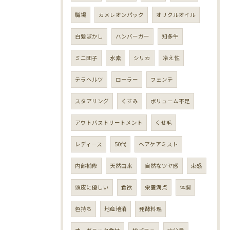
職場
カメレオンパック
オリクルオイル
白髪ぼかし
ハンバーガー
知多牛
ミニ団子
水素
シリカ
冷え性
テラヘルツ
ローラー
フェンテ
スタアリング
くすみ
ボリューム不足
アウトバストリートメント
くせ毛
レディース
50代
ヘアケアミスト
内部補修
天然由来
自然なツヤ感
束感
頭皮に優しい
食欲
栄養満点
体調
色持ち
地産地消
発酵料理