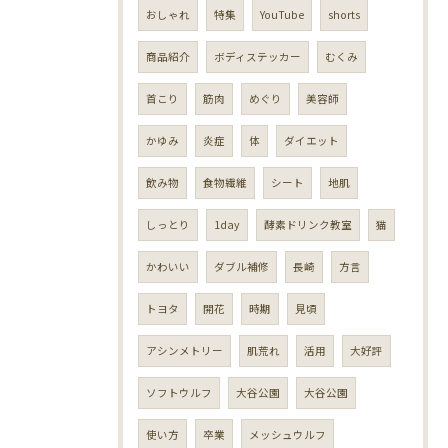
おしゃれ
特集
YouTube
shorts
商品紹介
ボディステッカー
むくみ
首こり
筋肉
めぐり
美容師
かゆみ
炎症
体
ダイエット
飲み物
食物繊維
シート
地肌
しっとり
1day
酵素ドリンク教室
猫
かわいい
ダブル補修
長崎
方言
トヨタ
開花
時期
見頃
アシンメトリー
肌荒れ
活用
大好評
ソフトウルフ
大谷公園
大谷公園
使い方
卒業
メッシュウルフ