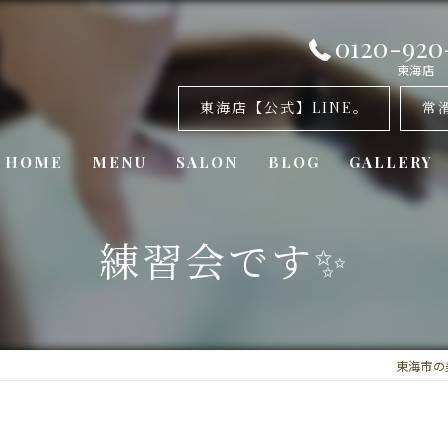
0120-920
東海店
東海店【公式】LINE。
常
HOME
MENU
SALON
BLOG
GALLERY
美容室・カナリア 東海店
練習会です✨
美容室・カナリア 常滑店
美容室・カナリア東浦店
東海市の