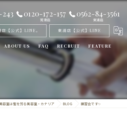
-243
0120-172-157
0562-84-3561
常滑店
東浦店
滑店【公式】LINE。
東浦店【公式】LINE
ABOUT US
FAQ
RECRUIT
FEATURE
オゾンパーマ
髪質改善
カット
美容室は髪を労る美容室・カナリア
BLOG
練習会です✨
トリートメント
ミラーロイド