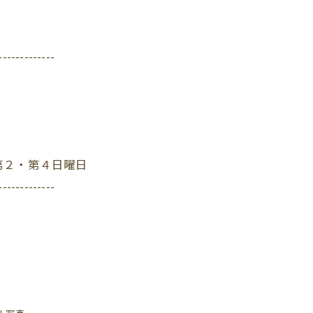
-------------
第２・第４日曜日
-------------