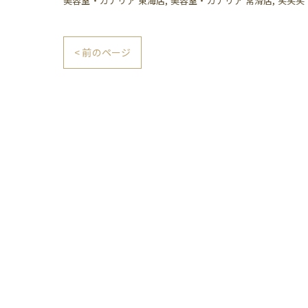
美容室・カナリア 東海店
美容室・カナリア 常滑店
笑笑笑
< 前のページ