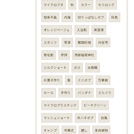
マイクロブタ
秋
カラー
セミロング
知多半島
内海
切りっぱなしボブ
秋色
オレンジベージュ
入浴剤
美容液
スタッフ
常滑
韓国料理
刈谷市
育毛剤
参拝
市原稲荷神社
シルクショート
ボス
水族館
お菓子作り
髪
ミニボブ
万華鏡
カール
手作り
バンダナ
どんぐり
マイクロプラスチック
ビーチクリーン
マッシュショート
外ハネボブ
台風
キャンプ
卒業式
癒し
多肉植物