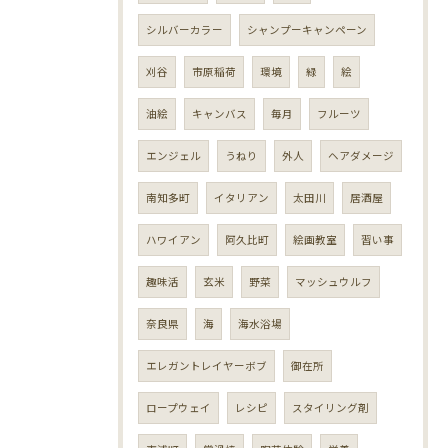
シルバーカラー
シャンプーキャンペーン
刈谷
市原稲荷
環境
緑
絵
油絵
キャンバス
毎月
フルーツ
エンジェル
うねり
外人
ヘアダメージ
南知多町
イタリアン
太田川
居酒屋
ハワイアン
阿久比町
絵画教室
習い事
趣味活
玄米
野菜
マッシュウルフ
奈良県
海
海水浴場
エレガントレイヤーボブ
御在所
ロープウェイ
レシピ
スタイリング剤