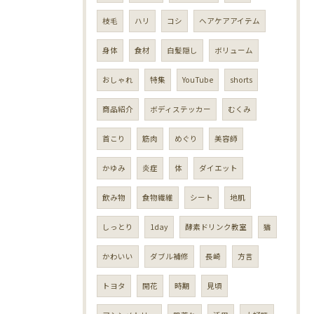
枝毛
ハリ
コシ
ヘアケアアイテム
身体
食材
白髪隠し
ボリューム
おしゃれ
特集
YouTube
shorts
商品紹介
ボディステッカー
むくみ
首こり
筋肉
めぐり
美容師
かゆみ
炎症
体
ダイエット
飲み物
食物繊維
シート
地肌
しっとり
1day
酵素ドリンク教室
猫
かわいい
ダブル補修
長崎
方言
トヨタ
開花
時期
見頃