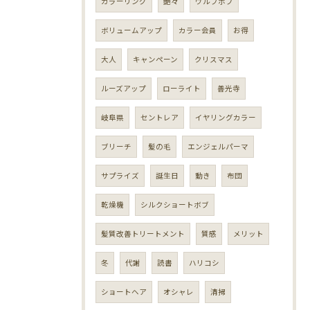
カラーリング
艶々
ウルフボブ
ボリュームアップ
カラー会員
お得
大人
キャンペーン
クリスマス
ルーズアップ
ローライト
善光寺
岐阜県
セントレア
イヤリングカラー
ブリーチ
髪の毛
エンジェルパーマ
サプライズ
誕生日
動き
布団
乾燥機
シルクショートボブ
髪質改善トリートメント
質感
メリット
冬
代謝
読書
ハリコシ
ショートヘア
オシャレ
清掃