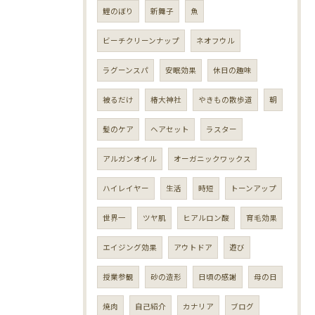
鯉のぼり
新舞子
魚
ビーチクリーンナップ
ネオフウル
ラグーンスパ
安眠効果
休日の趣味
被るだけ
椿大神社
やきもの散歩道
朝
髪のケア
ヘアセット
ラスター
アルガンオイル
オーガニックワックス
ハイレイヤー
生活
時短
トーンアップ
世界一
ツヤ肌
ヒアルロン酸
育毛効果
エイジング効果
アウトドア
遊び
授業参観
砂の造形
日頃の感謝
母の日
焼肉
自己紹介
カナリア
ブログ