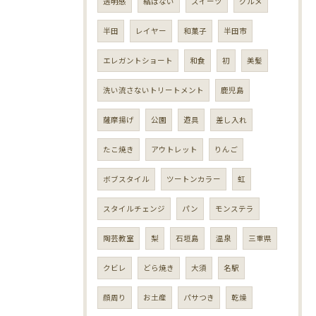
透明感
結ばない
スイーツ
グルメ
半田
レイヤー
和菓子
半田市
エレガントショート
和食
初
美髪
洗い流さないトリートメント
鹿児島
薩摩揚げ
公園
遊具
差し入れ
たこ焼き
アウトレット
りんご
ボブスタイル
ツートンカラー
虹
スタイルチェンジ
パン
モンステラ
陶芸教室
梨
石垣島
温泉
三重県
クビレ
どら焼き
大須
名駅
顔周り
お土産
パサつき
乾燥