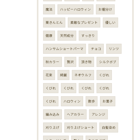
魔法
ハッピーハロウィン
お裾分け
栗きんとん
素敵なプレゼント
優しい
健康
天然成分
すっきり
ハンサムショートパーマ
チョコ
リンツ
秋カラー
贅沢
頂き物
シルクボブ
花束
綺麗
ネオウルフ
くびれ
くびれ
くびれ
くびれ
くびれ
くびれ
ハロウィン
散歩
お菓子
編み込み
ヘアカラー
アレンジ
刈り上げ
刈り上げショート
白髪染め