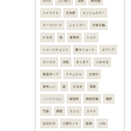
SDGs
ゴミ拾い
湿度
動物園
ハイライト
立体感
メッシュカラー
テーマパーク
シャンプー
天使の輪
かき氷
旬
夏野菜
シルク
イメージチェンジ
艶々ショート
ボブヘア
エシカル
洗剤
まとまり
ふわゆる
無造作ヘア
ナチュラル
お団子
美味しい
店
ゆるめ
頭皮
ノンシリコン
理容師
国家試験
蒲郡
竹島
西尾
カフェ
スイカ
似合わせ
小顔カット
話題
cafe