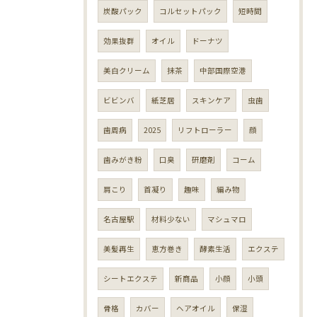
炭酸パック
コルセットパック
短時間
効果抜群
オイル
ドーナツ
美白クリーム
抹茶
中部国際空港
ビビンバ
紙芝居
スキンケア
虫歯
歯周病
2025
リフトローラー
顔
歯みがき粉
口臭
研磨剤
コーム
肩こり
首凝り
趣味
編み物
名古屋駅
材料少ない
マシュマロ
美髪再生
恵方巻き
酵素生活
エクステ
シートエクステ
新商品
小顔
小頭
骨格
カバー
ヘアオイル
保湿