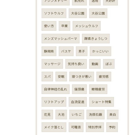
アシンメトリー
肌荒れ
活用
大好評
ソフトウルフ
大谷公園
大谷公園
使い方
卒業
メッシュウルフ
メンズマッシュパーマ
酵素きょうしつ
静岡県
バスケ
男子
かっこいい
マッサージ
気持ち良い
動画
ぼぶ
スパ
安眠
寝つきが悪い
疲労感
自律神経の乱れ
偏頭痛
眼精疲労
リフトアップ
血流促進
ショート特集
花見
大池
いちご
洗顔石鹸
美白
メイク落とし
可睡斎
特別参拝
予約