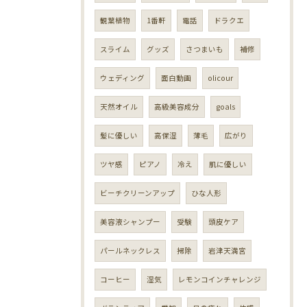
観葉植物
1番軒
電話
ドラクエ
スライム
グッズ
さつまいも
補修
ウェディング
面白動画
olicour
天然オイル
高級美容成分
goals
髪に優しい
高保湿
薄毛
広がり
ツヤ感
ピアノ
冷え
肌に優しい
ビーチクリーンアップ
ひな人形
美容液シャンプー
受験
頭皮ケア
パールネックレス
掃除
岩津天満宮
コーヒー
湿気
レモンコインチャレンジ