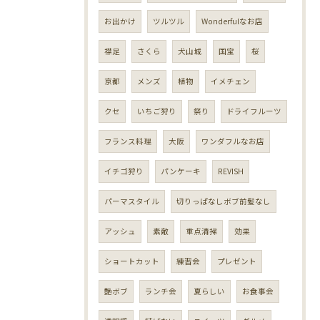
お出かけ
ツルツル
Wonderfulなお店
襟足
さくら
犬山城
国宝
桜
京都
メンズ
植物
イメチェン
クセ
いちご狩り
祭り
ドライフルーツ
フランス料理
大阪
ワンダフルなお店
イチゴ狩り
パンケーキ
REVISH
パーマスタイル
切りっぱなしボブ前髪なし
アッシュ
素敵
重点清掃
効果
ショートカット
練習会
プレゼント
艶ボブ
ランチ会
夏らしい
お食事会