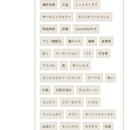
補修効果
お盆
シートえくすて
オーガニックカラー
ダブルトリートメント
熱田神宮
祈願
wonderfulチタ
アミノ酸配合
猫ちゃん
画像
長野県
近く
カーネーション
バラ
花言葉
アルパカ
肌
オゾンスパ
エンジェルトリートメント
ガーベラ
赤い
お肌
お肌の悩み
チョコレート
コンビニ
ミラーロイド
レボル
マッシュボブ
ドライ
ガーリックトースト
出来たて
キャンドル
キラキラ
写真