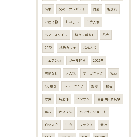
簡単
父の日プレゼント
白髪
毛流れ
お届け物
おいしい
お手入れ
ヘアースタイル
切りっぱなし
花火
2022
地元カフェ
ふんわり
ニュアンス
プール開き
2022年
前髪なし
大人気
オーガニック
Wax
5分巻き
トレーニング
艶感
腸活
酵素
無造作
ハンサム
理容師国家試験
実技
オススメ
ハンサムショート
花火大会
浴衣
ワックス
最強