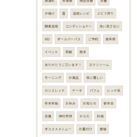
東浦町
常滑焼
陶芸体験
栄養
夕焼け
雲
活用レシピ
ぶどう狩り
酵素活用
コンディショナー
洗い流さない
WD
オールパーパス
ご予約
周年祭
イベント
阿蘇
熊本
ありがとうございます！
エクソソーム
モーニング
お風呂
体に優しい
カシスレッド
ケーキ
パフェ
レッド系
年末年始
お休み
お知らせ
新年会
会議
神社参拝
からだ
料理
オススメメニュー
お着付け
振袖