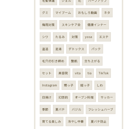
毛髪保護
ジェル
花
ハーフアップ
グミ
マイブーム
おもしろ動画
ネタ
梅雨対策
スキンケア会
健康インナー
シワ
たるみ
対策
yosa
エステ
温活
足湯
デトックス
パック
毛穴の引き締め
艶肌
立ち上がる
セット
美容院
vita
tia
TikTok
Instagram
甥っ子
姪っ子
しわ
日焼け
幻想的
オーブン料理
サッカー
季節
夏バテ
バジル
フレッシュハーブ
育てる楽しみ
冷やし中華
夏バテ防止