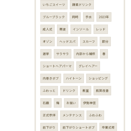
いちごスイーツ
酵素ドリンク
ブルーブラック
同時
手水
2023年
成人式
寒波
インソール
レッド
オゾン
ヘッドスパ
スカーフ
節分
選挙
サラサラ
内部から補修
春
ショートヘアパーマ
グレイヘアー
内巻きボブ
ハイトーン
ショッピング
ふわっと
ドリンク
教室
肌質改善
石鹸
梅
お揃い
伊勢神宮
正式参拝
メンテナンス
ふわふわ
前下がり
前下がりショートボブ
卒業式袴