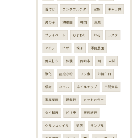
着付け
ワンダフルチタ
家族
キャラ弁
男の子
幼稚園
韓国
風景
プライベート
ひまわり
お花
ラスタ
アイラ
ピザ
親子
澤田農園
蕎麦打ち
体験
岡崎市
川
自然
浄化
歯磨き粉
フッ素
お誕生日
感謝
ネイル
ネイルチップ
日間賀島
家庭菜園
親孝行
カットカラー
タイ料理
ピリ辛
家族旅行
ウルフスタイル
美容
サンプル