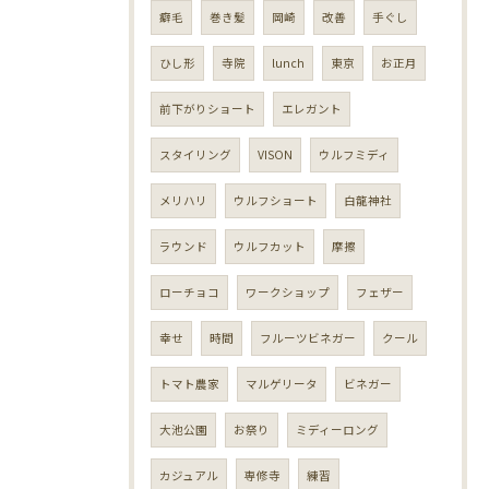
癖毛
巻き髪
岡崎
改善
手ぐし
ひし形
寺院
lunch
東京
お正月
前下がりショート
エレガント
スタイリング
VISON
ウルフミディ
メリハリ
ウルフショート
白龍神社
ラウンド
ウルフカット
摩擦
ローチョコ
ワークショップ
フェザー
幸せ
時間
フルーツビネガー
クール
トマト農家
マルゲリータ
ビネガー
大池公園
お祭り
ミディーロング
カジュアル
専修寺
練習